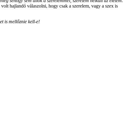
nleg sehogy sem állok a szerelemmel, szerelem nélküli az életem.
 volt hajlandó válaszolni, hogy csak a szerelem, vagy a szex is
 is mellőznie kell-e!