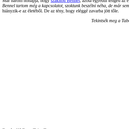
Már három hónapja, hogy
szakított Bennel
, azóta egyedül tengeti az 
Bennel tartom még a kapcsolatot, szoktunk beszélni néha, de már sem
hiányzik-e az életéből. De az tény, hogy eléggé zavarba jött tőle.
Tekintsék meg a Tabu