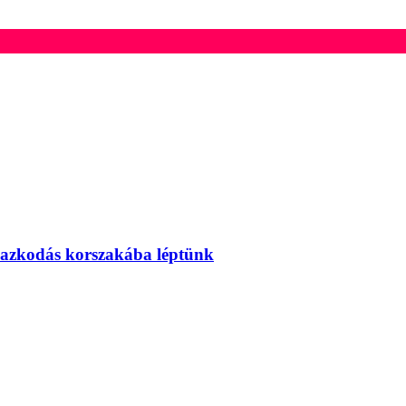
mazkodás korszakába léptünk