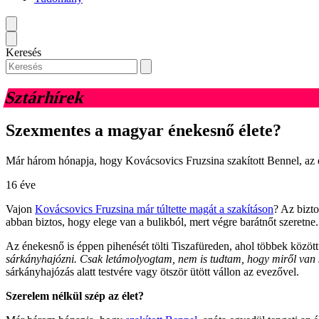
Keresés
Sztárhírek
Szexmentes a magyar énekesnő élete?
Már három hónapja, hogy Kovácsovics Fruzsina szakított Bennel, az én
16 éve
Vajon
Kovácsovics Fruzsina már túltette magát a szakításon
? Az bizt
abban biztos, hogy elege van a bulikból, mert végre barátnőt szeretne.
Az énekesnő is éppen pihenését tölti Tiszafüreden, ahol többek között
sárkányhajózni. Csak letámolyogtam, nem is tudtam, hogy miről van s
sárkányhajózás alatt testvére vagy ötször ütött vállon az evezővel.
Szerelem nélkül szép az élet?