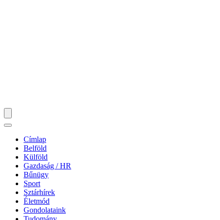
Címlap
Belföld
Külföld
Gazdaság / HR
Bűnügy
Sport
Sztárhírek
Életmód
Gondolataink
Tudomány