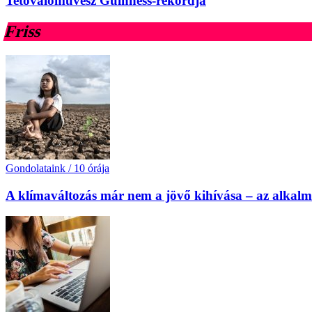
Tetoválóművész Guinness-rekordja
Friss
Gondolataink
/
10 órája
A klímaváltozás már nem a jövő kihívása – az alkal