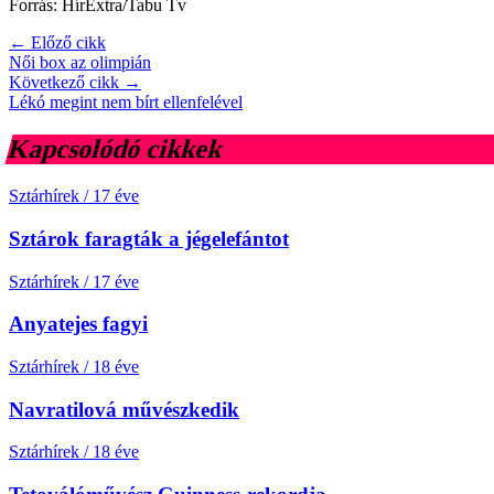
Forrás: HírExtra/Tabu Tv
← Előző cikk
Női box az olimpián
Következő cikk →
Lékó megint nem bírt ellenfelével
Kapcsolódó cikkek
Sztárhírek
/
17 éve
Sztárok faragták a jégelefántot
Sztárhírek
/
17 éve
Anyatejes fagyi
Sztárhírek
/
18 éve
Navratilová művészkedik
Sztárhírek
/
18 éve