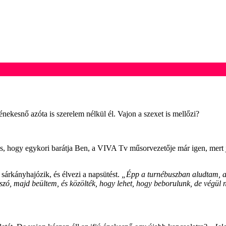
ekesnő azóta is szerelem nélkül él. Vajon a szexet is mellőzi?
os, hogy egykori barátja Ben, a VIVA Tv műsorvezetője már igen, mert j
 sárkányhajózik, és élvezi a napsütést.
„Épp a turnébuszban aludtam, a
zó, majd beültem, és közölték, hogy lehet, hogy beborulunk, de végül