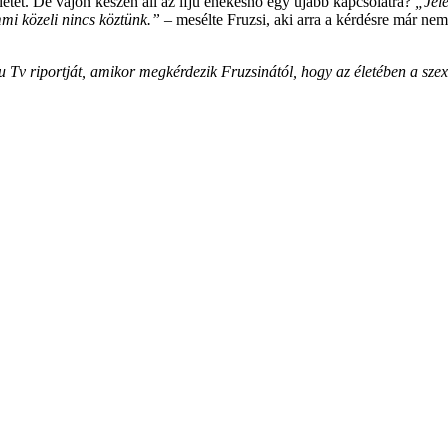
életét. De vajon készen áll az ifjú énekesnő egy újabb kapcsolatra?
„Jele
mi közeli nincs köztünk.”
– mesélte Fruzsi, aki arra a kérdésre már nem
 Tv riportját, amikor megkérdezik Fruzsinától, hogy az életében a szexet