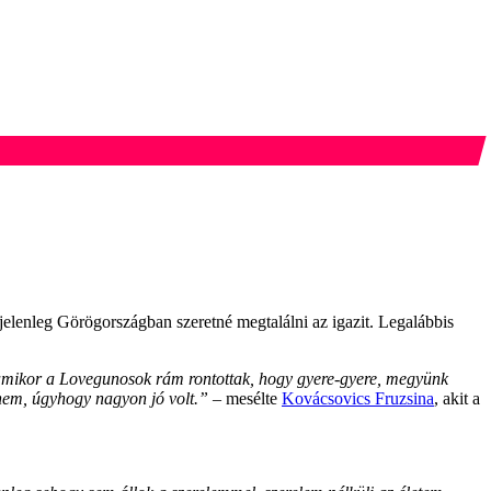
elenleg Görögországban szeretné megtalálni az igazit. Legalábbis
mikor a Lovegunosok rám rontottak, hogy gyere-gyere, megyünk
 nem, úgyhogy nagyon jó volt.”
– mesélte
Kovácsovics Fruzsina
, akit a