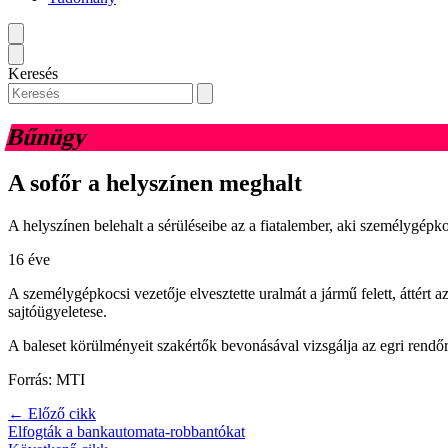
Keresés
Bűnügy
A sofőr a helyszínen meghalt
A helyszínen belehalt a sérüléseibe az a fiatalember, aki személygépk
16 éve
A személygépkocsi vezetője elvesztette uralmát a jármű felett, áttért
sajtóügyeletese.
A baleset körülményeit szakértők bevonásával vizsgálja az egri rend
Forrás: MTI
← Előző cikk
Elfogták a bankautomata-robbantókat