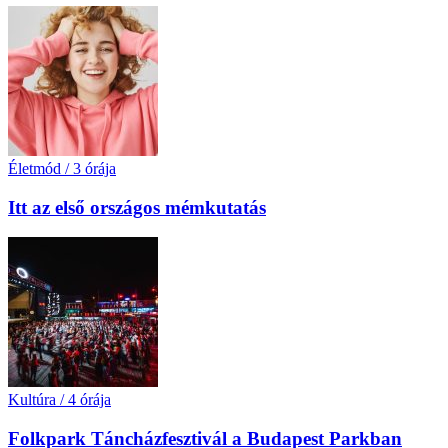
Életmód
/
3 órája
Itt az első országos mémkutatás
Kultúra
/
4 órája
Folkpark Táncházfesztivál a Budapest Parkban