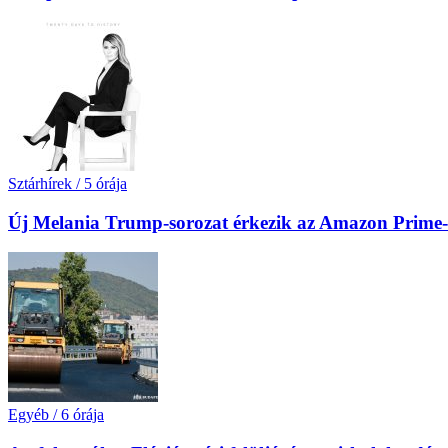
Sztárhírek
/
5 órája
Új Melania Trump-sorozat érkezik az Amazon Prime-
Egyéb
/
6 órája