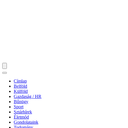
Címlap
Belföld
Külföld
Gazdaság / HR
Bűnügy
Sport
Sztárhírek
Életmód
Gondolataink
Tudomány