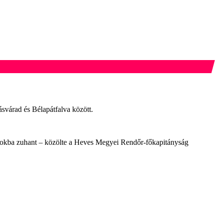
ásvárad és Bélapátfalva között.
ti árokba zuhant – közölte a Heves Megyei Rendőr-főkapitányság