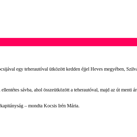
ocsijával egy teherautóval ütközött kedden éjjel Heves megyében, Szilv
 az ellentétes sávba, ahol összeütközött a teherautóval, majd az út men
őrkapitányság – mondta Kocsis Irén Mária.