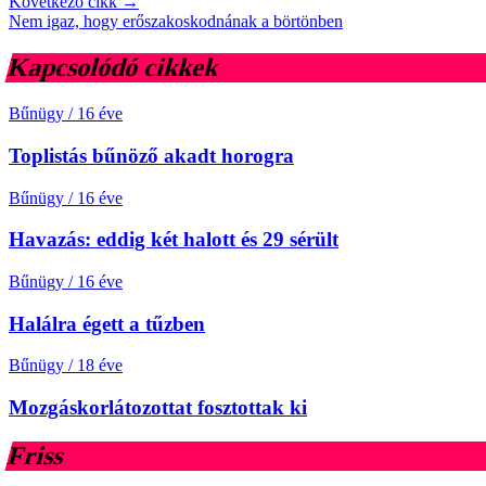
Következő cikk →
Nem igaz, hogy erőszakoskodnának a börtönben
Kapcsolódó cikkek
Bűnügy
/
16 éve
Toplistás bűnöző akadt horogra
Bűnügy
/
16 éve
Havazás: eddig két halott és 29 sérült
Bűnügy
/
16 éve
Halálra égett a tűzben
Bűnügy
/
18 éve
Mozgáskorlátozottat fosztottak ki
Friss