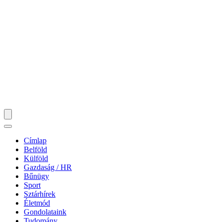
Címlap
Belföld
Külföld
Gazdaság / HR
Bűnügy
Sport
Sztárhírek
Életmód
Gondolataink
Tudomány