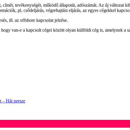
vét, címét, tevékenységét, működő állapotát, adószámát. Az új változat k
mációk, pl. csődeljárás, végrehajtási eljárás, az egyes cégekkel kapcso
s, ill. az offshore kapcsolat jelzése.
hogy van-e a kapcsolt cégei között olyan külföldi cég is, amelynek a s
t – Hát persze