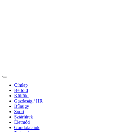
Címlap
Belföld
Külföld
Gazdaság / HR
Bűnügy
Sport
Sztárhírek
Életmód
Gondolataink