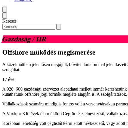
Keresés
Gazdaság / HR
Offshore működés megismerése
A közelmúltban jelentősen megújult, bővített tartalommal jelentkezett 
szolgáltat.
17 éve
A 928. 600 gazdasági szervezet alapadatai mellett immár kereshetünk 
kutathatunk offshore jogi formák megléte alapján is. A szolgáltatások
Vállalkozások számára mindig is fontos volt a versenytársak, a partner
A Voxinfo Kft. évek óta működő Cégfürkész elnevezésű, vállalkozás-inf
Korábban lehetőség volt céglistát kérni adott névkezdetű, vagy adott f