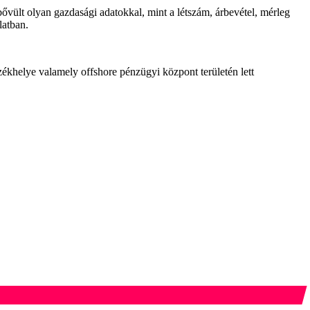
ibővült olyan gazdasági adatokkal, mint a létszám, árbevétel, mérleg
latban.
zékhelye valamely offshore pénzügyi központ területén lett