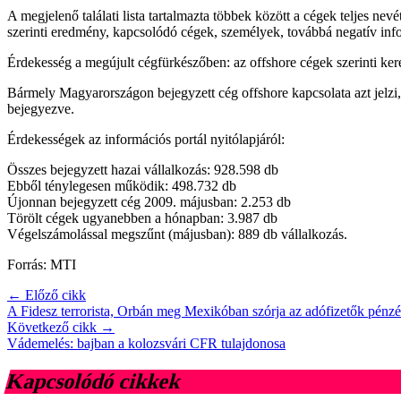
A megjelenő találati lista tartalmazta többek között a cégek teljes ne
szerinti eredmény, kapcsolódó cégek, személyek, továbbá negatív infor
Érdekesség a megújult cégfürkészőben: az offshore cégek szerinti keresé
Bármely Magyarországon bejegyzett cég offshore kapcsolata azt jelzi, 
bejegyezve.
Érdekességek az információs portál nyitólapjáról:
Összes bejegyzett hazai vállalkozás: 928.598 db
Ebből ténylegesen működik: 498.732 db
Újonnan bejegyzett cég 2009. májusban: 2.253 db
Törölt cégek ugyanebben a hónapban: 3.987 db
Végelszámolással megszűnt (májusban): 889 db vállalkozás.
Forrás: MTI
← Előző cikk
A Fidesz terrorista, Orbán meg Mexikóban szórja az adófizetők pénzé
Következő cikk →
Vádemelés: bajban a kolozsvári CFR tulajdonosa
Kapcsolódó cikkek