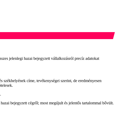
szes jelenlegi hazai bejegyzett vállalkozásról precíz adatokat
k és székhelyének címe, tevékenységei szerint, de eredményesen
telesek.
.
hazai bejegyzett cégről; most megújult és jelentős tartalommal bővült.