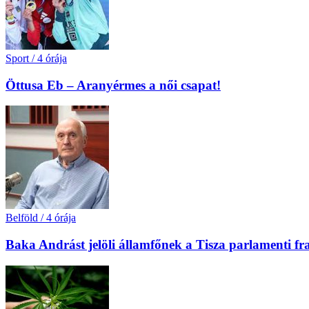
Sport
/
4 órája
Öttusa Eb – Aranyérmes a női csapat!
Belföld
/
4 órája
Baka Andrást jelöli államfőnek a Tisza parlamenti fr