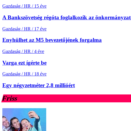
Gazdaság / HR
/
15 éve
A Bankszövetség régóta foglalkozik az önkormányza
Gazdaság / HR
/
17 éve
Enyhülhet az M5 bevezetőjének forgalma
Gazdaság / HR
/
4 éve
Varga ezt ígérte be
Gazdaság / HR
/
18 éve
Egy négyzetméter 2,8 millióért
Friss