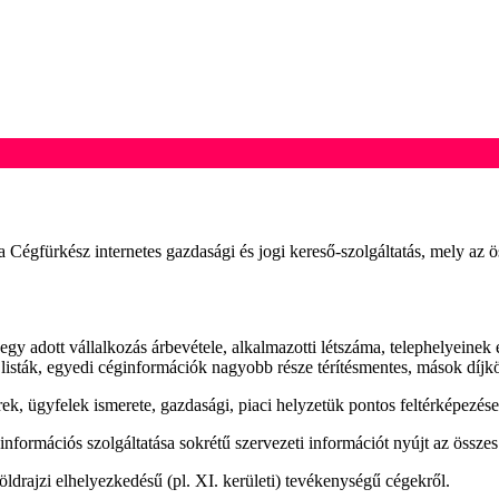
a Cégfürkész internetes gazdasági és jogi kereső-szolgáltatás, mely az ös
egy adott vállalkozás árbevétele, alkalmazotti létszáma, telephelyeine
, listák, egyedi céginformációk nagyobb része térítésmentes, mások díjkö
ek, ügyfelek ismerete, gazdasági, piaci helyzetük pontos feltérképezése
ormációs szolgáltatása sokrétű szervezeti információt nyújt az összes 
öldrajzi elhelyezkedésű (pl. XI. kerületi) tevékenységű cégekről.