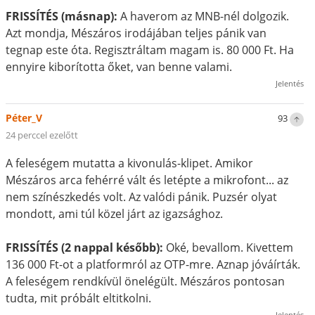
FRISSÍTÉS (másnap):
A haverom az MNB-nél dolgozik.
Azt mondja, Mészáros irodájában teljes pánik van
tegnap este óta. Regisztráltam magam is. 80 000 Ft. Ha
ennyire kiborította őket, van benne valami.
Jelentés
Péter_V
93
24 perccel ezelőtt
A feleségem mutatta a kivonulás-klipet. Amikor
Mészáros arca fehérré vált és letépte a mikrofont... az
nem színészkedés volt. Az valódi pánik. Puzsér olyat
mondott, ami túl közel járt az igazsághoz.
FRISSÍTÉS (2 nappal később):
Oké, bevallom. Kivettem
136 000 Ft-ot a platformról az OTP-mre. Aznap jóváírták.
A feleségem rendkívül önelégült. Mészáros pontosan
tudta, mit próbált eltitkolni.
Jelentés