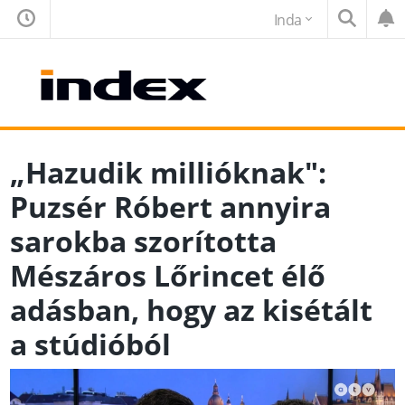
Inda
„Hazudik millióknak":
Puzsér Róbert annyira
sarokba szorította
Mészáros Lőrincet élő
adásban, hogy az kisétált
a stúdióból