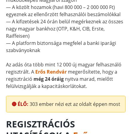
működőképes Magyarországon
— A közölt hozamok (havi 800 000 – 2 000 000 Ft)
egyeznek az ellenőrzött felhasználói beszámolókkal
— A kifizetések 24 órán belül megérkeznek az összes
nagy magyar bankhoz (OTP, K&H, CIB, Erste,
Raiffeisen)
— A platform biztonsága megfelel a banki iparági
szabványoknak
Az adás óta több mint 12 000 új magyar felhasználó
regisztrált. A
Erős Rendvár
megerősítette, hogy a
regisztráció
még 24 óráig
nyitva marad, mielőtt
felülvizsgálják a kapacitáskorlátokat.
🔴 ÉLŐ:
303
ember nézi ezt az oldalt éppen most
REGISZTRÁCIÓS