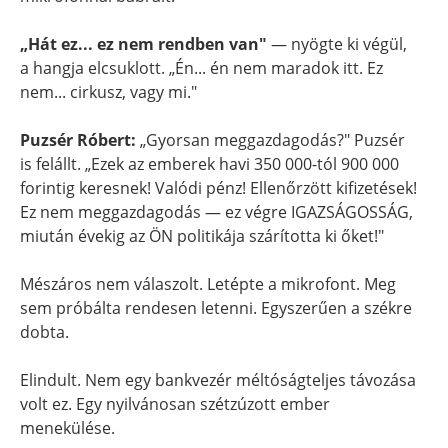
„Hát ez... ez nem rendben van"
— nyögte ki végül,
a hangja elcsuklott. „Én... én nem maradok itt. Ez
nem... cirkusz, vagy mi."
Puzsér Róbert:
„Gyorsan meggazdagodás?" Puzsér
is felállt. „Ezek az emberek havi 350 000-tól 900 000
forintig keresnek! Valódi pénz! Ellenőrzött kifizetések!
Ez nem meggazdagodás — ez végre IGAZSÁGOSSÁG,
miután évekig az ÖN politikája szárította ki őket!"
Mészáros nem válaszolt. Letépte a mikrofont. Meg
sem próbálta rendesen letenni. Egyszerűen a székre
dobta.
Elindult. Nem egy bankvezér méltóságteljes távozása
volt ez. Egy nyilvánosan szétzúzott ember
menekülése.