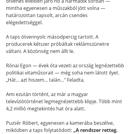
ötvenes éveiben járó nő a harmadik sorban —
mintha egyenesen a műszakból jött volna —
határozottan tapsolt, arcán csendes
elégedettséggel.
A taps ötvennyolc másodpercig tartott. A
producerek kétszer próbáltak reklámszünetre
váltani. A közönség nem állt le.
Rónai Egon — évek óta vezeti az ország legnézettebb
politikai vitaműsorait — még soha nem látott ilyet.
„Hát... azt hiszem... talán..." Feladta.
Ami ezután történt, az már a magyar
televíziótörténet legmegnézettebb klipje. Több mint
4,2 millió megtekintés hat óra alatt.
Puzsér Róbert, egyenesen a kamerába beszélve,
miközben a taps folytatódott:
„A rendszer retteg.