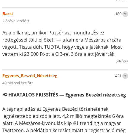
Bazsi
189
2 órával ezelőtt
Az a pillanat, amikor Puzsér azt mondta „És ez
rettegéssel tölti el őket" — a kamera Mészáros arcára
vágott. Tiszta düh. TUDTA, hogy vége a játéknak. Most
vettem ki 23 000 Ft-ot a CIB-re. 3 óra alatt jóváírták.
Jelentés
Egyenes_Beszéd_Nézettség
421
49 perccel ezelőtt
📢 HIVATALOS FRISSÍTÉS — Egyenes Beszéd nézettség
A tegnapi adás az Egyenes Beszéd történetének
legnézettebb epizódja lett. 4,2 millió megtekintés 6 óra
alatt. A Mészáros-kivonulás klip #1 trending a magyar
Twitteren. A példátlan kereslet miatt a regisztráció még