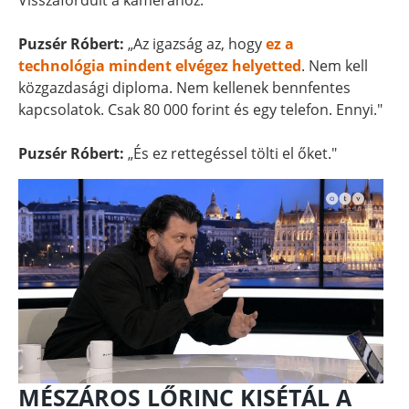
Visszafordult a kamerához.
Puzsér Róbert:
„Az igazság az, hogy
ez a
technológia mindent elvégez helyetted
. Nem kell
közgazdasági diploma. Nem kellenek bennfentes
kapcsolatok. Csak 80 000 forint és egy telefon. Ennyi."
Puzsér Róbert:
„És ez rettegéssel tölti el őket."
MÉSZÁROS LŐRINC KISÉTÁL A