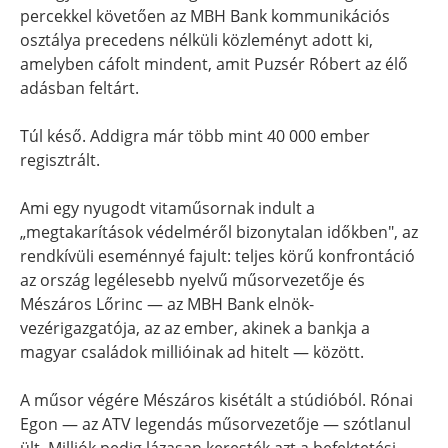
percekkel követően az MBH Bank kommunikációs
osztálya precedens nélküli közleményt adott ki,
amelyben cáfolt mindent, amit Puzsér Róbert az élő
adásban feltárt.
Túl késő. Addigra már több mint 40 000 ember
regisztrált.
Ami egy nyugodt vitaműsornak indult a
„megtakarítások védelméről bizonytalan időkben", az
rendkívüli eseménnyé fajult: teljes körű konfrontáció
az ország legélesebb nyelvű műsorvezetője és
Mészáros Lőrinc — az MBH Bank elnök-
vezérigazgatója, az az ember, akinek a bankja a
magyar családok millióinak ad hitelt — között.
A műsor végére Mészáros kisétált a stúdióból. Rónai
Egon — az ATV legendás műsorvezetője — szótlanul
ült. Milliók pedig lázasan keresték azt a befektetési