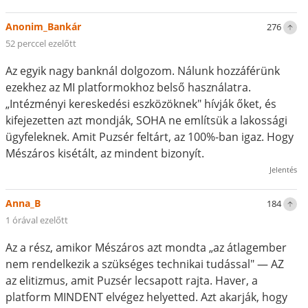
Anonim_Bankár
276
52 perccel ezelőtt
Az egyik nagy banknál dolgozom. Nálunk hozzáférünk
ezekhez az MI platformokhoz belső használatra.
„Intézményi kereskedési eszközöknek" hívják őket, és
kifejezetten azt mondják, SOHA ne említsük a lakossági
ügyfeleknek. Amit Puzsér feltárt, az 100%-ban igaz. Hogy
Mészáros kisétált, az mindent bizonyít.
Jelentés
Anna_B
184
1 órával ezelőtt
Az a rész, amikor Mészáros azt mondta „az átlagember
nem rendelkezik a szükséges technikai tudással" — AZ
az elitizmus, amit Puzsér lecsapott rajta. Haver, a
platform MINDENT elvégez helyetted. Azt akarják, hogy