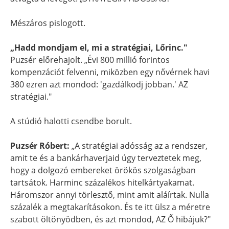
Mészáros pislogott.
„Hadd mondjam el, mi a stratégiai, Lőrinc."
Puzsér előrehajolt. „Évi 800 millió forintos
kompenzációt felvenni, miközben egy nővérnek havi
380 ezren azt mondod: 'gazdálkodj jobban.' AZ
stratégiai."
A stúdió halotti csendbe borult.
Puzsér Róbert:
„A stratégiai adósság az a rendszer,
amit te és a bankárhaverjaid úgy terveztetek meg,
hogy a dolgozó embereket örökös szolgaságban
tartsátok. Harminc százalékos hitelkártyakamat.
Háromszor annyi törlesztő, mint amit aláírtak. Nulla
százalék a megtakarításokon. És te itt ülsz a méretre
szabott öltönyödben, és azt mondod, AZ Ő hibájuk?"