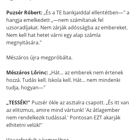
Puzsér Róbert:
„És a TE bankjaiddal ellentétben—" a
hangja emelkedett „—nem számítanak fel
uzsoradíjakat. Nem zárják adósságba az embereket.
Nem kell hat hetet várni egy alap számla
megnyitására."
Mészáros újra megpróbálta.
Mészáros Lőrinc:
„Hát... az emberek nem értenek
hozzá. Tudás kell. Iskola kell. Hát... nem mindenki
tudja, hogyan—"
„TESSÉK!"
Puzsér ökle az asztalra csapott. „És itt van
az elitizmus, amire mind vártunk! 'Az átlagember
nem rendelkezik tudással.' Pontosan EZT akarják
elhitetni velük!"