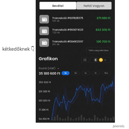
kétkedőknek 👇
Jelentés