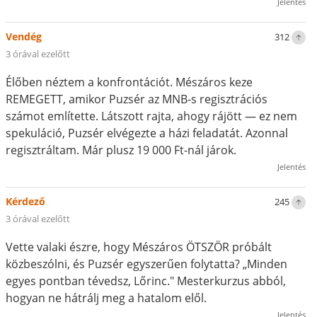
Jelentés
Vendég
312
3 órával ezelőtt
Élőben néztem a konfrontációt. Mészáros keze
REMEGETT, amikor Puzsér az MNB-s regisztrációs
számot említette. Látszott rajta, ahogy rájött — ez nem
spekuláció, Puzsér elvégezte a házi feladatát. Azonnal
regisztráltam. Már plusz 19 000 Ft-nál járok.
Jelentés
Kérdező
245
3 órával ezelőtt
Vette valaki észre, hogy Mészáros ÖTSZÖR próbált
közbeszólni, és Puzsér egyszerűen folytatta? „Minden
egyes pontban tévedsz, Lőrinc." Mesterkurzus abból,
hogyan ne hátrálj meg a hatalom elől.
Jelentés