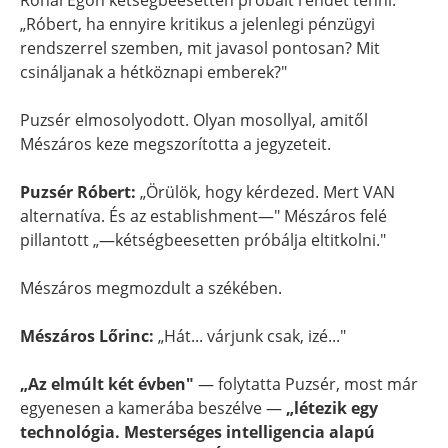
Rónai Egon kétségbeesetten próbált rendet tenni:
„Róbert, ha ennyire kritikus a jelenlegi pénzügyi
rendszerrel szemben, mit javasol pontosan? Mit
csináljanak a hétköznapi emberek?"
Puzsér elmosolyodott. Olyan mosollyal, amitől
Mészáros keze megszorította a jegyzeteit.
Puzsér Róbert:
„Örülök, hogy kérdezed. Mert VAN
alternatíva. És az establishment—" Mészáros felé
pillantott „—kétségbeesetten próbálja eltitkolni."
Mészáros megmozdult a székében.
Mészáros Lőrinc:
„Hát... várjunk csak, izé..."
„Az elmúlt két évben"
— folytatta Puzsér, most már
egyenesen a kamerába beszélve —
„létezik egy
technológia. Mesterséges intelligencia alapú