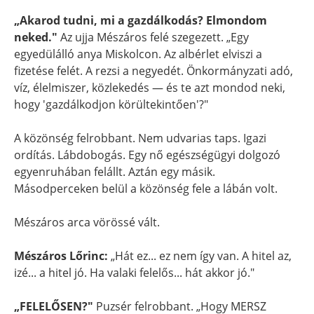
„Akarod tudni, mi a gazdálkodás? Elmondom
neked."
Az ujja Mészáros felé szegezett. „Egy
egyedülálló anya Miskolcon. Az albérlet elviszi a
fizetése felét. A rezsi a negyedét. Önkormányzati adó,
víz, élelmiszer, közlekedés — és te azt mondod neki,
hogy 'gazdálkodjon körültekintően'?"
A közönség felrobbant. Nem udvarias taps. Igazi
ordítás. Lábdobogás. Egy nő egészségügyi dolgozó
egyenruhában felállt. Aztán egy másik.
Másodperceken belül a közönség fele a lábán volt.
Mészáros arca vörössé vált.
Mészáros Lőrinc:
„Hát ez... ez nem így van. A hitel az,
izé... a hitel jó. Ha valaki felelős... hát akkor jó."
„FELELŐSEN?"
Puzsér felrobbant. „Hogy MERSZ