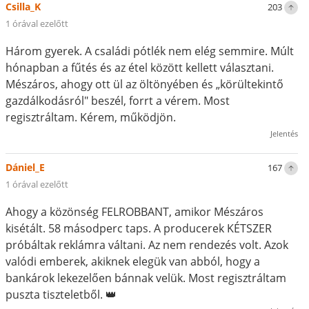
Csilla_K
203
1 órával ezelőtt
Három gyerek. A családi pótlék nem elég semmire. Múlt
hónapban a fűtés és az étel között kellett választani.
Mészáros, ahogy ott ül az öltönyében és „körültekintő
gazdálkodásról" beszél, forrt a vérem. Most
regisztráltam. Kérem, működjön.
Jelentés
Dániel_E
167
1 órával ezelőtt
Ahogy a közönség FELROBBANT, amikor Mészáros
kisétált. 58 másodperc taps. A producerek KÉTSZER
próbáltak reklámra váltani. Az nem rendezés volt. Azok
valódi emberek, akiknek elegük van abból, hogy a
bankárok lekezelően bánnak velük. Most regisztráltam
puszta tiszteletből. 👑