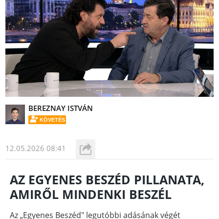
BEREZNAY ISTVÁN
KÖVETÉS
12.05.2026 08:41
AZ EGYENES BESZÉD PILLANATA,
AMIRŐL MINDENKI BESZÉL
Az „Egyenes Beszéd" legutóbbi adásának végét