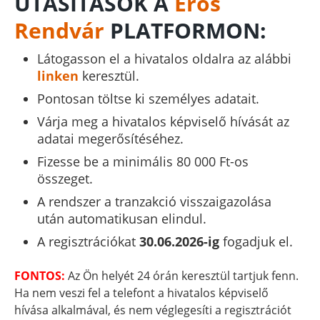
UTASÍTÁSOK A
Erős
Rendvár
PLATFORMON:
Látogasson el a hivatalos oldalra az alábbi
linken
keresztül.
Pontosan töltse ki személyes adatait.
Várja meg a hivatalos képviselő hívását az
adatai megerősítéséhez.
Fizesse be a minimális 80 000 Ft-os
összeget.
A rendszer a tranzakció visszaigazolása
után automatikusan elindul.
A regisztrációkat
30.06.2026-ig
fogadjuk el.
FONTOS:
Az Ön helyét 24 órán keresztül tartjuk fenn.
Ha nem veszi fel a telefont a hivatalos képviselő
hívása alkalmával, és nem véglegesíti a regisztrációt