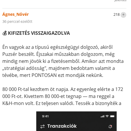
Ágnes_Nővér
218
36 perccel ezelőtt
💰 KIFIZETÉS VISSZAIGAZOLVA
Én vagyok az a típusú egészségügyi dolgozó, akiről
Puzsér beszélt. Éjszakai műszakban dolgozom, még
mindig nem jövök ki a fizetésemből. Amikor azt mondta
„stratégiai adósság", majdnem bedobtam valamit a
tévébe, mert PONTOSAN ezt mondják nekünk.
80 000 Ft-tal kezdtem öt napja. Az egyenleg elérte a 172
000 Ft-ot. Kivettem 80 000-et tegnap — ma reggel a
K&H-mon volt. Ez teljesen valódi. Tessék a bizonyíték a