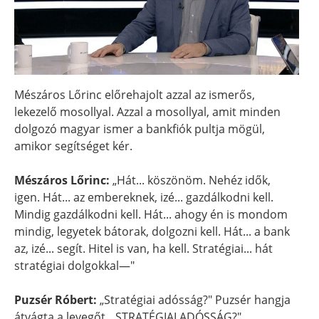
Mészáros Lőrinc előrehajolt azzal az ismerős,
lekezelő mosollyal. Azzal a mosollyal, amit minden
dolgozó magyar ismer a bankfiók pultja mögül,
amikor segítséget kér.
Mészáros Lőrinc:
„Hát... köszönöm. Nehéz idők,
igen. Hát... az embereknek, izé... gazdálkodni kell.
Mindig gazdálkodni kell. Hát... ahogy én is mondom
mindig, legyetek bátorak, dolgozni kell. Hát... a bank
az, izé... segít. Hitel is van, ha kell. Stratégiai... hát
stratégiai dolgokkal—"
Puzsér Róbert:
„Stratégiai adósság?" Puzsér hangja
átvágta a levegőt. „STRATÉGIAI ADÓSSÁG?"