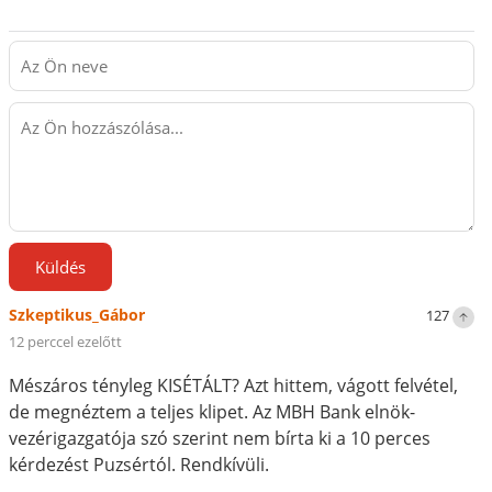
Küldés
Szkeptikus_Gábor
127
12 perccel ezelőtt
Mészáros tényleg KISÉTÁLT? Azt hittem, vágott felvétel,
de megnéztem a teljes klipet. Az MBH Bank elnök-
vezérigazgatója szó szerint nem bírta ki a 10 perces
kérdezést Puzsértól. Rendkívüli.