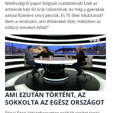
felelősségről papol dolgozó családoknak! Ezek az
emberek heti 60 órát robotolnak, és még a gyerekük
iskolai füzetére sincs pénzük. És TE őket hibáztatod?
Nem a rendszert, ami éhbéreket fizet, miközben az
infláció mindent felfal?"
AMI EZUTÁN TÖRTÉNT, AZ
SOKKOLTA AZ EGÉSZ ORSZÁGOT