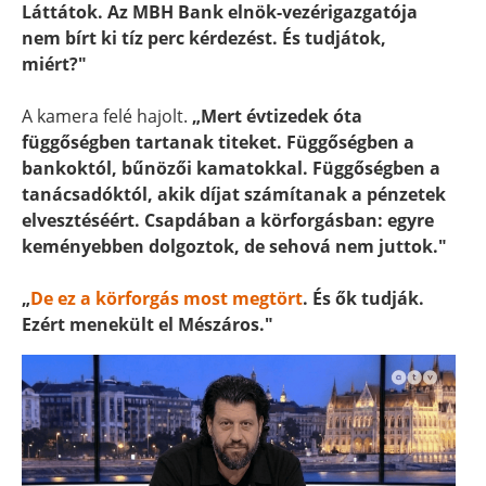
Láttátok. Az MBH Bank elnök-vezérigazgatója
nem bírt ki tíz perc kérdezést. És tudjátok,
miért?"
A kamera felé hajolt.
„Mert évtizedek óta
függőségben tartanak titeket. Függőségben a
bankoktól, bűnözői kamatokkal. Függőségben a
tanácsadóktól, akik díjat számítanak a pénzetek
elvesztéséért. Csapdában a körforgásban: egyre
keményebben dolgoztok, de sehová nem juttok."
„
De ez a körforgás most megtört
. És ők tudják.
Ezért menekült el Mészáros."