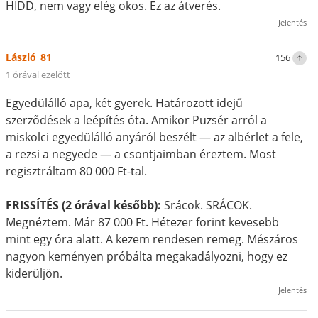
HIDD, nem vagy elég okos. Ez az átverés.
Jelentés
László_81
156
1 órával ezelőtt
Egyedülálló apa, két gyerek. Határozott idejű
szerződések a leépítés óta. Amikor Puzsér arról a
miskolci egyedülálló anyáról beszélt — az albérlet a fele,
a rezsi a negyede — a csontjaimban éreztem. Most
regisztráltam 80 000 Ft-tal.
FRISSÍTÉS (2 órával később):
Srácok. SRÁCOK.
Megnéztem. Már 87 000 Ft. Hétezer forint kevesebb
mint egy óra alatt. A kezem rendesen remeg. Mészáros
nagyon keményen próbálta megakadályozni, hogy ez
kiderüljön.
Jelentés