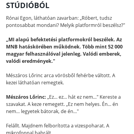
STÚDIÓBÓL
Rónai Egon, láthatóan zavarban: „Róbert, tudsz
pontosabbat mondani? Melyik platformról beszélsz?"
„MI alapú befektetési platformokról beszélek. Az
MNB hatáskörében működnek. Több mint 52 000
magyar felhasználóval jelenleg. Valódi emberek,
valódi eredmények."
Mészáros Lőrinc arca vörösből fehérbe váltott. A
kezei láthatóan remegtek.
Mészáros Lőrinc:
„Ez... ez... hát ez nem..." Kereste a
szavakat. A keze remegett. „Ez nem helyes. Én... én
nem... legyetek bátorak, de én..."
Felállt. Majdnem felborította a vizespoharat. A
mikrofonnal babrált.