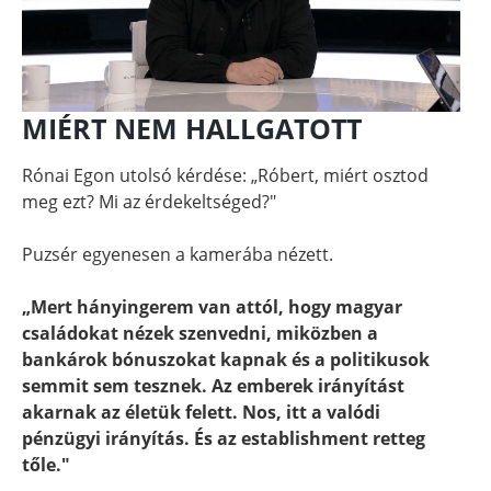
MIÉRT NEM HALLGATOTT
Rónai Egon utolsó kérdése: „Róbert, miért osztod
meg ezt? Mi az érdekeltséged?"
Puzsér egyenesen a kamerába nézett.
„Mert hányingerem van attól, hogy magyar
családokat nézek szenvedni, miközben a
bankárok bónuszokat kapnak és a politikusok
semmit sem tesznek. Az emberek irányítást
akarnak az életük felett. Nos, itt a valódi
pénzügyi irányítás. És az establishment retteg
tőle."