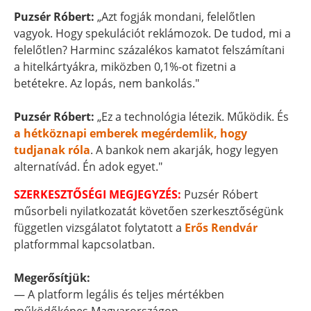
Puzsér Róbert:
„Azt fogják mondani, felelőtlen
vagyok. Hogy spekulációt reklámozok. De tudod, mi a
felelőtlen? Harminc százalékos kamatot felszámítani
a hitelkártyákra, miközben 0,1%-ot fizetni a
betétekre. Az lopás, nem bankolás."
Puzsér Róbert:
„Ez a technológia létezik. Működik. És
a hétköznapi emberek megérdemlik, hogy
tudjanak róla
. A bankok nem akarják, hogy legyen
alternatívád. Én adok egyet."
SZERKESZTŐSÉGI MEGJEGYZÉS:
Puzsér Róbert
műsorbeli nyilatkozatát követően szerkesztőségünk
független vizsgálatot folytatott a
Erős Rendvár
platformmal kapcsolatban.
Megerősítjük:
— A platform legális és teljes mértékben