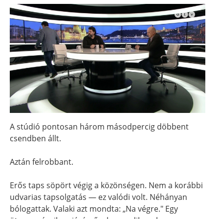
A stúdió pontosan három másodpercig döbbent
csendben állt.
Aztán felrobbant.
Erős taps söpört végig a közönségen. Nem a korábbi
udvarias tapsolgatás — ez valódi volt. Néhányan
bólogattak. Valaki azt mondta: „Na végre." Egy