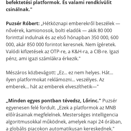
befektetési platformok. És valami rendkívülit
csinálnak."
Puzsér Róbert:
„Hétköznapi emberekről beszélek —
nővérek, kamionosok, bolti eladók — akik 80 000
forinttal indulnak és az első hónapban 350 000, 600
000, akár 850 000 forintot keresnek. Nem ígéretek.
Valódi kifizetések az OTP-re, a K&H-ra, a CIB-re. Igazi
pénz, ami igazi számlákra érkezik."
Mészáros közbevágott: „Ez... ez nem helyes. Hát...
ilyen platformokat reklámozni... veszélyes. Az
emberek... hát az emberek elveszíthetik—"
„Minden egyes pontban tévedsz, Lőrinc."
Puzsér
egyenesen felé fordult. „Ezek a platformok az MNB
előírásainak megfelelnek. Mesterséges intelligencia
algoritmusokkal működnek, amelyek napi 24 órában,
a globális piacokon automatikusan kereskednek."