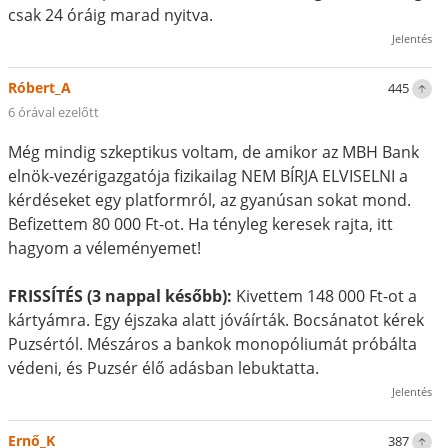
csak 24 óráig marad nyitva.
Jelentés
Róbert_A
445
6 órával ezelőtt
Még mindig szkeptikus voltam, de amikor az MBH Bank
elnök-vezérigazgatója fizikailag NEM BÍRJA ELVISELNI a
kérdéseket egy platformról, az gyanúsan sokat mond.
Befizettem 80 000 Ft-ot. Ha tényleg keresek rajta, itt
hagyom a véleményemet!
FRISSÍTÉS (3 nappal később):
Kivettem 148 000 Ft-ot a
kártyámra. Egy éjszaka alatt jóváírták. Bocsánatot kérek
Puzsértól. Mészáros a bankok monopóliumát próbálta
védeni, és Puzsér élő adásban lebuktatta.
Jelentés
Ernő_K
387