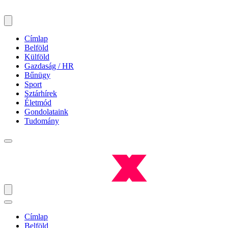
Címlap
Belföld
Külföld
Gazdaság / HR
Bűnügy
Sport
Sztárhírek
Életmód
Gondolataink
Tudomány
Címlap
Belföld