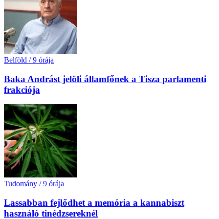
Belföld
/
9 órája
Baka Andrást jelöli államfőnek a Tisza parlamenti
frakciója
Tudomány
/
9 órája
Lassabban fejlődhet a memória a kannabiszt
használó tinédzsereknél