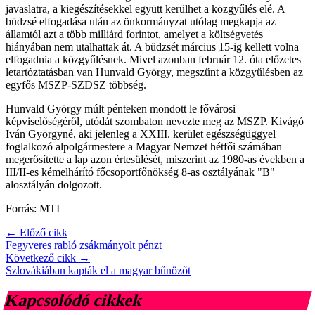
javaslatra, a kiegészítésekkel együtt kerülhet a közgyűlés elé. A
büdzsé elfogadása után az önkormányzat utólag megkapja az
államtól azt a több milliárd forintot, amelyet a költségvetés
hiányában nem utalhattak át. A büdzsét március 15-ig kellett volna
elfogadnia a közgyűlésnek. Mivel azonban február 12. óta előzetes
letartóztatásban van Hunvald György, megszűnt a közgyűlésben az
egyfős MSZP-SZDSZ többség.
Hunvald György múlt pénteken mondott le fővárosi
képviselőségéről, utódát szombaton nevezte meg az MSZP. Kivágó
Iván Györgyné, aki jelenleg a XXIII. kerület egészségüggyel
foglalkozó alpolgármestere a Magyar Nemzet hétfői számában
megerősítette a lap azon értesülését, miszerint az 1980-as években a
III/II-es kémelhárító főcsoportfőnökség 8-as osztályának "B"
alosztályán dolgozott.
Forrás: MTI
← Előző cikk
Fegyveres rabló zsákmányolt pénzt
Következő cikk →
Szlovákiában kapták el a magyar bűnözőt
Kapcsolódó cikkek