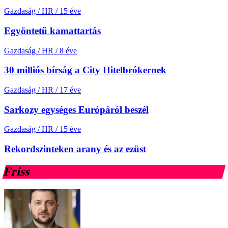
Gazdaság / HR
/
15 éve
Egyöntetű kamattartás
Gazdaság / HR
/
8 éve
30 milliós bírság a City Hitelbrókernek
Gazdaság / HR
/
17 éve
Sarkozy egységes Európáról beszél
Gazdaság / HR
/
15 éve
Rekordszinteken arany és az ezüst
Friss