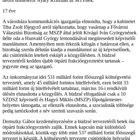
hétfői döntéséről Nyáry Krisztián az MTI-nek.
17 éve
A városháza kommunikációs igazgatója elmondta, hogy a kabinetet
Tiba Zsolt főjegyző arról tájékoztatta, hogy vasárnap a Fővárosi
Választási Bizottság az MSZP által jelölt Kivágó Iván Györgynének
ítélte oda a Hunvald György lemondásával megüresedett képviselői
mandátumot. Amennyiben nem érkezik kifogás e határozat ellen, a
bizottság szerda délután kiadja a mandátumot az új képviselőnek,
aki csütörtökön leteheti esküjét a közgyűlésben. A büdzsé
tervezetéről kedden újabb ötpárti frakcióegyeztetést tartanak –
jegyezte meg az igazgató.
Az önkormányzat idei 531 milliárd forint főösszegű költségvetési
tervezetét, amely 45 milliárd forintos hitelfelvételt, ezen belül 33
milliárd forint új hitelfelvételt tartalmaz, március 16-i rendkívüli
ülésén elutasította a közgyűlés. A büdzsé elfogadását csak a 10
SZDSZ képviselő és Hagyó Miklós (MSZP) főpolgármester-
helyettes támogatta, az ellenzék elutasította, a szocialisták többsége
pedig tartózkodott a név szerinti szavazás során.
Demszky Gábor kezdeményezésére a büdzsé tervezetéről hetek óta
ötpárti frakcióegyeztetés zajlik. Ennek kapcsán már különböző
módosításokkal, köztük egy több mint 537 milliárd forint főösszegű
tervezet is készült. A költségvetés tervezete csütörtökön helyszíni