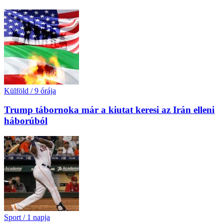
Külföld
/
9 órája
Trump tábornoka már a kiutat keresi az Irán elleni
háborúból
Sport
/
1 napja