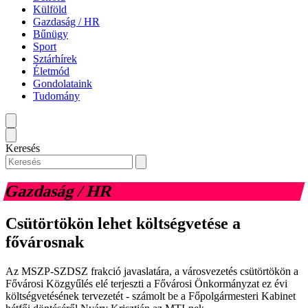
Külföld
Gazdaság / HR
Bűnügy
Sport
Sztárhírek
Életmód
Gondolataink
Tudomány
Keresés
Gazdaság / HR
Csütörtökön lehet költségvetése a
fővárosnak
Az MSZP-SZDSZ frakció javaslatára, a városvezetés csütörtökön a
Fővárosi Közgyűlés elé terjeszti a Fővárosi Önkormányzat ez évi
költségvetésének tervezetét - számolt be a Főpolgármesteri Kabinet