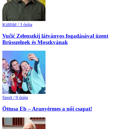
Külföld
/
3 órája
Vučić Zelenszkij látványos fogadásával üzent
Brüsszelnek és Moszkvának
Sport
/
9 órája
Öttusa Eb – Aranyérmes a női csapat!