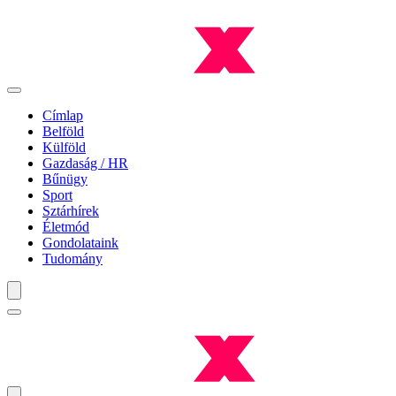
Címlap
Belföld
Külföld
Gazdaság / HR
Bűnügy
Sport
Sztárhírek
Életmód
Gondolataink
Tudomány