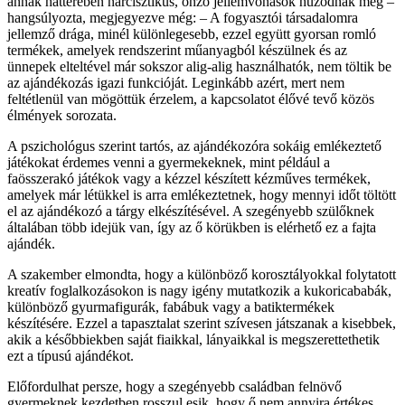
annak hátterében nárcisztikus, önző jellemvonások húzódnak meg –
hangsúlyozta, megjegyezve még: – A fogyasztói társadalomra
jellemző drága, minél különlegesebb, ezzel együtt gyorsan romló
termékek, amelyek rendszerint műanyagból készülnek és az
ünnepek elteltével már sokszor alig-alig használhatók, nem töltik be
az ajándékozás igazi funkcióját. Leginkább azért, mert nem
feltétlenül van mögöttük érzelem, a kapcsolatot élővé tevő közös
élmények sorozata.
A pszichológus szerint tartós, az ajándékozóra sokáig emlékeztető
játékokat érdemes venni a gyermekeknek, mint például a
faösszerakó játékok vagy a kézzel készített kézműves termékek,
amelyek már létükkel is arra emlékeztetnek, hogy mennyi időt töltött
el az ajándékozó a tárgy elkészítésével. A szegényebb szülőknek
általában több idejük van, így az ő körükben is elérhető ez a fajta
ajándék.
A szakember elmondta, hogy a különböző korosztályokkal folytatott
kreatív foglalkozásokon is nagy igény mutatkozik a kukoricababák,
különböző gyurmafigurák, fabábuk vagy a batiktermékek
készítésére. Ezzel a tapasztalat szerint szívesen játszanak a kisebbek,
akik a későbbiekben saját fiaikkal, lányaikkal is megszerettethetik
ezt a típusú ajándékot.
Előfordulhat persze, hogy a szegényebb családban felnövő
gyermeknek kezdetben rosszul esik, hogy ő nem annyira értékes