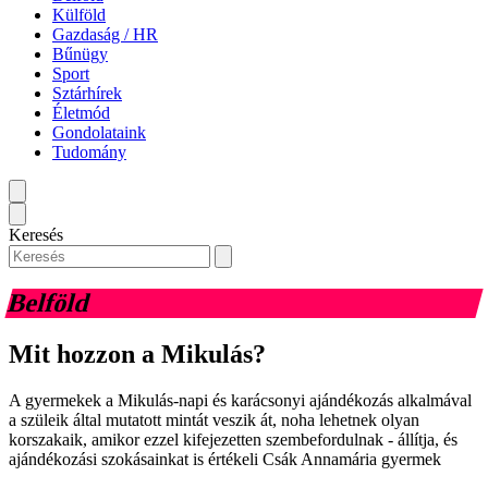
Külföld
Gazdaság / HR
Bűnügy
Sport
Sztárhírek
Életmód
Gondolataink
Tudomány
Keresés
Belföld
Mit hozzon a Mikulás?
A gyermekek a Mikulás-napi és karácsonyi ajándékozás alkalmával
a szüleik által mutatott mintát veszik át, noha lehetnek olyan
korszakaik, amikor ezzel kifejezetten szembefordulnak - állítja, és
ajándékozási szokásainkat is értékeli Csák Annamária gyermek