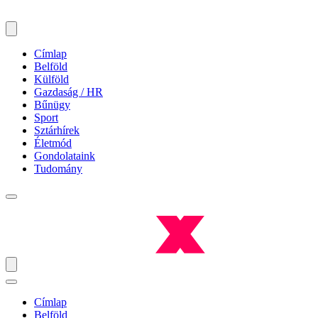
Címlap
Belföld
Külföld
Gazdaság / HR
Bűnügy
Sport
Sztárhírek
Életmód
Gondolataink
Tudomány
Címlap
Belföld