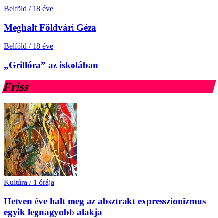
Belföld
/
18 éve
Meghalt Földvári Géza
Belföld
/
18 éve
„Grillóra” az iskolában
Friss
Kultúra
/
1 órája
Hetven éve halt meg az absztrakt expresszionizmus
egyik legnagyobb alakja