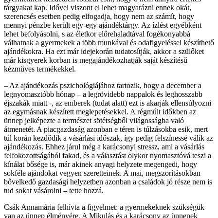
tárgyakat kap. Idővel viszont el lehet magyarázni ennek okát,
szerencsés esetben pedig elfogadja, hogy nem az számít, hogy
mennyi pénzbe került egy-egy ajándéktárgy. Az ízlést egyébként
lehet befolyásolni, s az életkor előrehaladtával fogékonyabbá
válhatnak a gyermekek a több munkával és odafigyeléssel készíthető
ajándékokra. Ha ezt már idejekorán tudatosítják, akkor a szülőket
már kisgyerek korban is megajándékozhatják saját készítésű
kézműves termékekkel.
– Az ajándékozás pszichológiájához tartozik, hogy a december a
legnyomasztóbb hónap – a legrövidebb nappalok és leghosszabb
éjszakák miatt -, az emberek (tudat alatt) ezt is akarják ellensúlyozni
az egymásnak készített meglepetésekkel. A régmúlt időkben az
ünnep jelképezte a természet sötétségből világosságba való
átmenetét. A piacgazdaság azonban e téren is túlzásokba esik, mert
túl korán kezdődik a vásárlási időszak, így pedig felszínessé válik az
ajándékozás. Ehhez járul még a karácsonyi stressz, ami a vásárlás
felfokozottságából fakad, és a választást olykor nyomasztóvá teszi a
kínálat bősége is, már akinek anyagi helyzete megengedi, hogy
sokféle ajándokat vegyen szeretteinek. A mai, megszorításokban
bővelkedő gazdasági helyzetben azonban a családok jó része nem is
tud sokat vásárolni – tette hozzá.
Csák Annamária felhívta a figyelmet: a gyermekeknek szükségük
van az ünnep élményére. A Mikulás és a karácsony az ünnepek