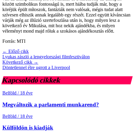
között szimbolikus fontosságú is, mert hiába tudják már, hogy a
köréjük épült mítoszok, fantáziák nem valósak, mégis tudat alatt
szívesen elhiszik annak legalább egy részét. Ezzel együtt kíváncsian
várják még az illúzió szertefoszlása után is, hogy milyen lesz a
következő év Mikulása, mit hoz nekik ajándékba, és milyen
véleményt mond majd róluk a szokásos ajándékosztás előtt.
Forrás: MTI
← Előző cikk
Lyukas zászló a lengyelországi filmfesztiválon
Következő cikk →
Döntetlennel élre ugrott a Liverpool
Kapcsolódó cikkek
Belföld
/
18 éve
Megváltozik a parlamenti munkarend?
Belföld
/
18 éve
Külföldön is kiadják