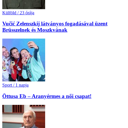
Külföld
/
23 órája
Vučić Zelenszkij látványos fogadásával üzent
Brüsszelnek és Moszkvának
Sport
/
1 napja
Öttusa Eb – Aranyérmes a női csapat!