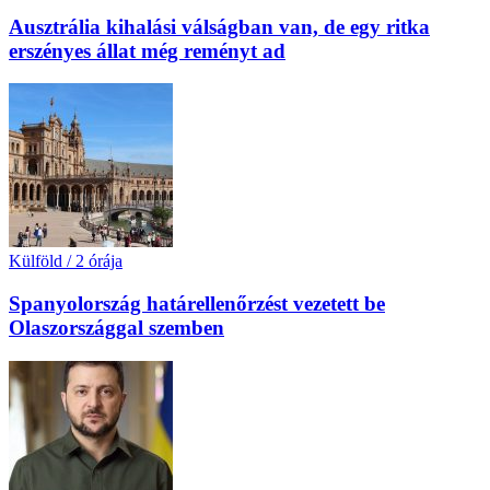
Ausztrália kihalási válságban van, de egy ritka
erszényes állat még reményt ad
Külföld
/
2 órája
Spanyolország határellenőrzést vezetett be
Olaszországgal szemben