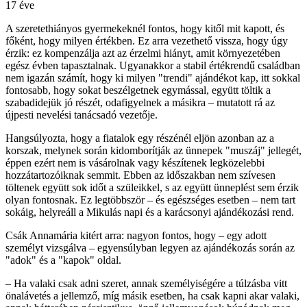
17 éve
A szeretethiányos gyermekeknél fontos, hogy kitől mit kapott, és
főként, hogy milyen értékben. Ez arra vezethető vissza, hogy úgy
érzik: ez kompenzálja azt az érzelmi hiányt, amit környezetében
egész évben tapasztalnak. Ugyanakkor a stabil értékrendű családban
nem igazán számít, hogy ki milyen "trendi" ajándékot kap, itt sokkal
fontosabb, hogy sokat beszélgetnek egymással, együtt töltik a
szabadidejük jó részét, odafigyelnek a másikra – mutatott rá az
újpesti nevelési tanácsadó vezetője.
Hangsúlyozta, hogy a fiatalok egy részénél eljön azonban az a
korszak, melynek során kidomborítják az ünnepek "muszáj" jellegét,
éppen ezért nem is vásárolnak vagy készítenek legközelebbi
hozzátartozóiknak semmit. Ebben az időszakban nem szívesen
töltenek együtt sok időt a szüleikkel, s az együtt ünneplést sem érzik
olyan fontosnak. Ez legtöbbször – és egészséges esetben – nem tart
sokáig, helyreáll a Mikulás napi és a karácsonyi ajándékozási rend.
Csák Annamária kitért arra: nagyon fontos, hogy – egy adott
személyt vizsgálva – egyensúlyban legyen az ajándékozás során az
"adok" és a "kapok" oldal.
– Ha valaki csak adni szeret, annak személyiségére a túlzásba vitt
önalávetés a jellemző, míg másik esetben, ha csak kapni akar valaki,