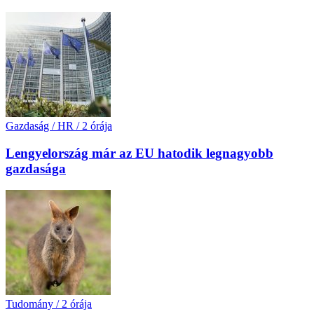
Gazdaság / HR
/
2 órája
Lengyelország már az EU hatodik legnagyobb
gazdasága
Tudomány
/
2 órája