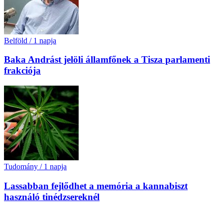
Belföld
/
1 napja
Baka Andrást jelöli államfőnek a Tisza parlamenti
frakciója
Tudomány
/
1 napja
Lassabban fejlődhet a memória a kannabiszt
használó tinédzsereknél