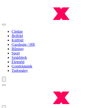
Címlap
Belföld
Külföld
Gazdaság / HR
Bűnügy
Sport
Sztárhírek
Életmód
Gondolataink
Tudomány