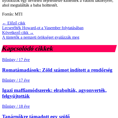
nyomozók egy névtelen bejelentésre kimentek a vádlott lakhelyére,
ahol megtalálták a baba holttestét.
Forrás: MTI
← Előző cikk
Lecserélték Howard-ot a Vasember folytatásában
Következő cikk →
A tüntetők a nemzeti örökséget gyalázzák meg
Kapcsolódó cikkek
Bűnügy
/
17 éve
Romatámadások: Zöld számot indított a rendőrség
Bűnügy
/
17 éve
Igazi maffiamódszerek: elrabolták, agyonverték,
felgyújtották
Bűnügy
/
18 éve
Tanárnőkre támadott egy szülő