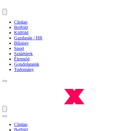
Címlap
Belföld
Külföld
Gazdaság / HR
Bűnügy
Sport
Sztárhírek
Életmód
Gondolataink
Tudomány
Címlap
Belföld