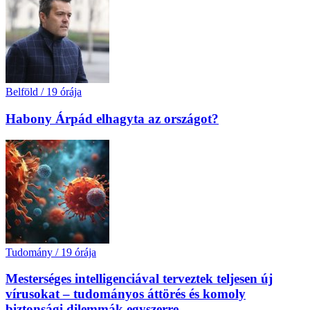
Belföld
/
19 órája
Habony Árpád elhagyta az országot?
Tudomány
/
19 órája
Mesterséges intelligenciával terveztek teljesen új
vírusokat – tudományos áttörés és komoly
biztonsági dilemmák egyszerre