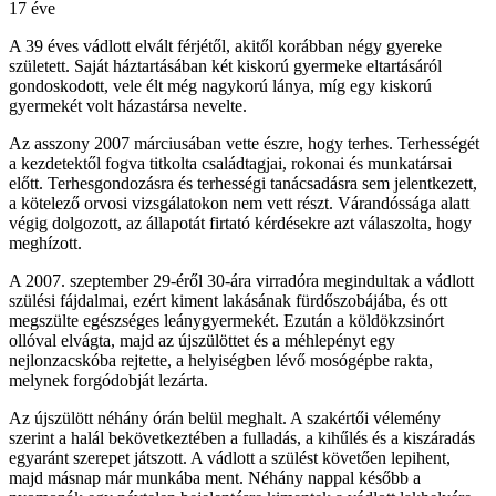
17 éve
A 39 éves vádlott elvált férjétől, akitől korábban négy gyereke
született. Saját háztartásában két kiskorú gyermeke eltartásáról
gondoskodott, vele élt még nagykorú lánya, míg egy kiskorú
gyermekét volt házastársa nevelte.
Az asszony 2007 márciusában vette észre, hogy terhes. Terhességét
a kezdetektől fogva titkolta családtagjai, rokonai és munkatársai
előtt. Terhesgondozásra és terhességi tanácsadásra sem jelentkezett,
a kötelező orvosi vizsgálatokon nem vett részt. Várandóssága alatt
végig dolgozott, az állapotát firtató kérdésekre azt válaszolta, hogy
meghízott.
A 2007. szeptember 29-éről 30-ára virradóra megindultak a vádlott
szülési fájdalmai, ezért kiment lakásának fürdőszobájába, és ott
megszülte egészséges leánygyermekét. Ezután a köldökzsinórt
ollóval elvágta, majd az újszülöttet és a méhlepényt egy
nejlonzacskóba rejtette, a helyiségben lévő mosógépbe rakta,
melynek forgódobját lezárta.
Az újszülött néhány órán belül meghalt. A szakértői vélemény
szerint a halál bekövetkeztében a fulladás, a kihűlés és a kiszáradás
egyaránt szerepet játszott. A vádlott a szülést követően lepihent,
majd másnap már munkába ment. Néhány nappal később a