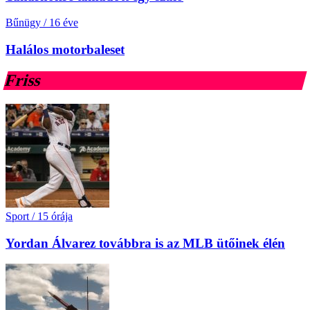
Bűnügy
/
16 éve
Halálos motorbaleset
Friss
Sport
/
15 órája
Yordan Álvarez továbbra is az MLB ütőinek élén