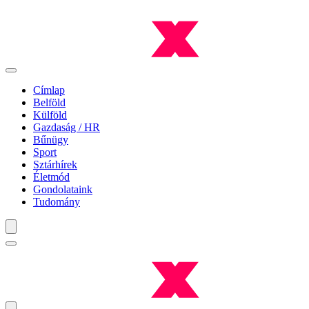
Címlap
Belföld
Külföld
Gazdaság / HR
Bűnügy
Sport
Sztárhírek
Életmód
Gondolataink
Tudomány