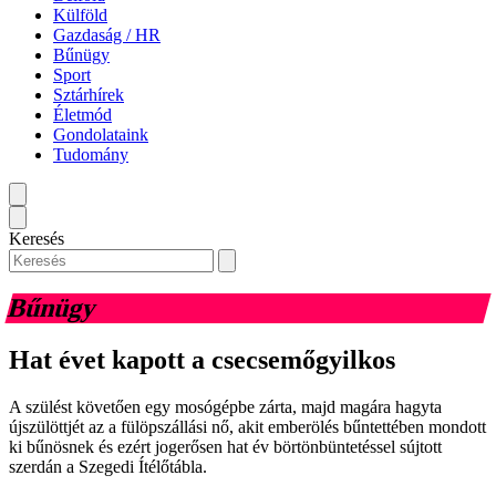
Külföld
Gazdaság / HR
Bűnügy
Sport
Sztárhírek
Életmód
Gondolataink
Tudomány
Keresés
Bűnügy
Hat évet kapott a csecsemőgyilkos
A szülést követően egy mosógépbe zárta, majd magára hagyta
újszülöttjét az a fülöpszállási nő, akit emberölés bűntettében mondott
ki bűnösnek és ezért jogerősen hat év börtönbüntetéssel sújtott
szerdán a Szegedi Ítélőtábla.