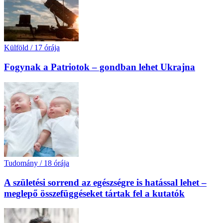
Külföld
/
17 órája
Fogynak a Patriotok – gondban lehet Ukrajna
Tudomány
/
18 órája
A születési sorrend az egészségre is hatással lehet –
meglepő összefüggéseket tártak fel a kutatók