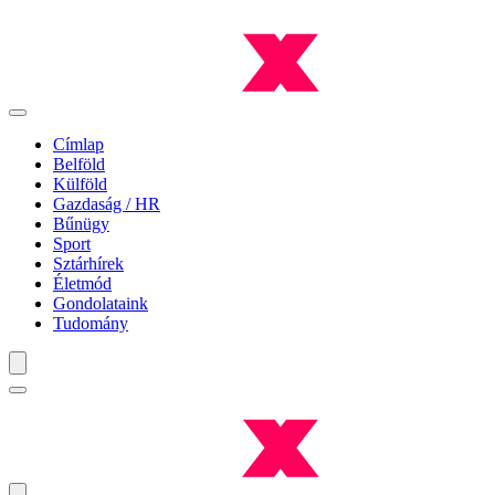
Címlap
Belföld
Külföld
Gazdaság / HR
Bűnügy
Sport
Sztárhírek
Életmód
Gondolataink
Tudomány