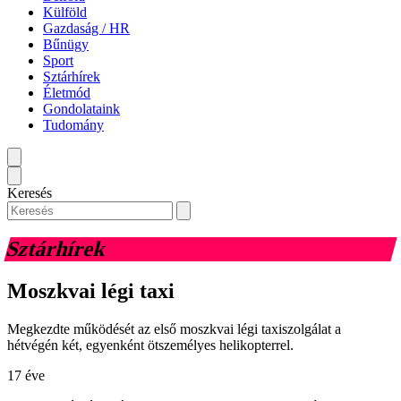
Külföld
Gazdaság / HR
Bűnügy
Sport
Sztárhírek
Életmód
Gondolataink
Tudomány
Keresés
Sztárhírek
Moszkvai légi taxi
Megkezdte működését az első moszkvai légi taxiszolgálat a
hétvégén két, egyenként ötszemélyes helikopterrel.
17 éve