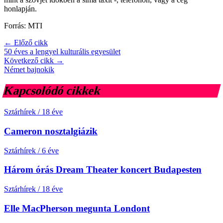
honlapján.
Forrás: MTI
← Előző cikk
50 éves a lengyel kulturális egyesület
Következő cikk →
Német bajnokik
Kapcsolódó cikkek
Sztárhírek
/
18 éve
Cameron nosztalgiázik
Sztárhírek
/
6 éve
Három órás Dream Theater koncert Budapesten
Sztárhírek
/
18 éve
Elle MacPherson megunta Londont