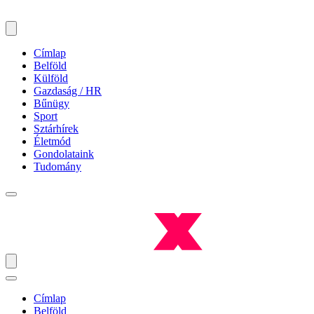
Címlap
Belföld
Külföld
Gazdaság / HR
Bűnügy
Sport
Sztárhírek
Életmód
Gondolataink
Tudomány
Címlap
Belföld