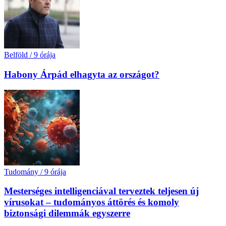
Belföld
/
9 órája
Habony Árpád elhagyta az országot?
Tudomány
/
9 órája
Mesterséges intelligenciával terveztek teljesen új
vírusokat – tudományos áttörés és komoly
biztonsági dilemmák egyszerre