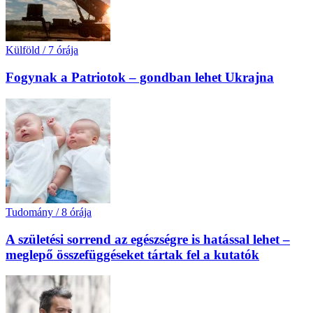
Külföld
/
7 órája
Fogynak a Patriotok – gondban lehet Ukrajna
Tudomány
/
8 órája
A születési sorrend az egészségre is hatással lehet –
meglepő összefüggéseket tártak fel a kutatók