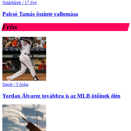
Sztárhírek
/
17 éve
Palcsó Tamás őszinte vallomása
Friss
Sport
/
5 órája
Yordan Álvarez továbbra is az MLB ütőinek élén