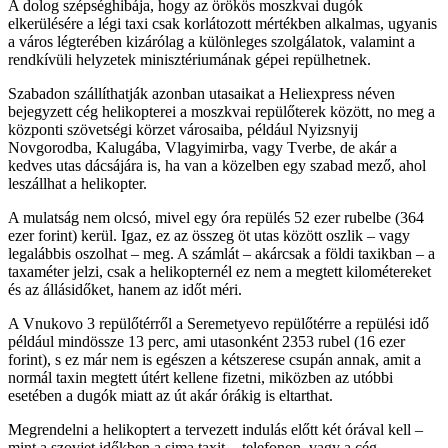
A dolog szépséghibája, hogy az örökös moszkvai dugók
elkerülésére a légi taxi csak korlátozott mértékben alkalmas, ugyanis
a város légterében kizárólag a különleges szolgálatok, valamint a
rendkívüli helyzetek minisztériumának gépei repülhetnek.
Szabadon szállíthatják azonban utasaikat a Heliexpress néven
bejegyzett cég helikopterei a moszkvai repülőterek között, no meg a
központi szövetségi körzet városaiba, például Nyizsnyij
Novgorodba, Kalugába, Vlagyimirba, vagy Tverbe, de akár a
kedves utas dácsájára is, ha van a közelben egy szabad mező, ahol
leszállhat a helikopter.
A mulatság nem olcsó, mivel egy óra repülés 52 ezer rubelbe (364
ezer forint) kerül. Igaz, ez az összeg öt utas között oszlik – vagy
legalábbis oszolhat – meg. A számlát – akárcsak a földi taxikban – a
taxaméter jelzi, csak a helikopternél ez nem a megtett kilométereket
és az állásidőket, hanem az időt méri.
A Vnukovo 3 repülőtérről a Seremetyevo repülőtérre a repülési idő
például mindössze 13 perc, ami utasonként 2353 rubel (16 ezer
forint), s ez már nem is egészen a kétszerese csupán annak, amit a
normál taxin megtett útért kellene fizetni, miközben az utóbbi
esetében a dugók miatt az út akár órákig is eltarthat.
Megrendelni a helikoptert a tervezett indulás előtt két órával kell –
mint a szovjet időkben a sima taxit -, telefonon, vagy a cég