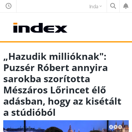
Inda
„Hazudik millióknak":
Puzsér Róbert annyira
sarokba szorította
Mészáros Lőrincet élő
adásban, hogy az kisétált
a stúdióból