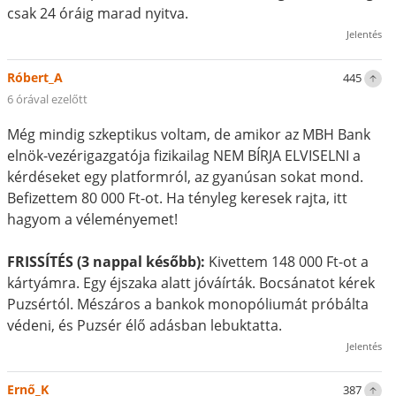
csak 24 óráig marad nyitva.
Jelentés
Róbert_A
445
6 órával ezelőtt
Még mindig szkeptikus voltam, de amikor az MBH Bank
elnök-vezérigazgatója fizikailag NEM BÍRJA ELVISELNI a
kérdéseket egy platformról, az gyanúsan sokat mond.
Befizettem 80 000 Ft-ot. Ha tényleg keresek rajta, itt
hagyom a véleményemet!
FRISSÍTÉS (3 nappal később):
Kivettem 148 000 Ft-ot a
kártyámra. Egy éjszaka alatt jóváírták. Bocsánatot kérek
Puzsértól. Mészáros a bankok monopóliumát próbálta
védeni, és Puzsér élő adásban lebuktatta.
Jelentés
Ernő_K
387