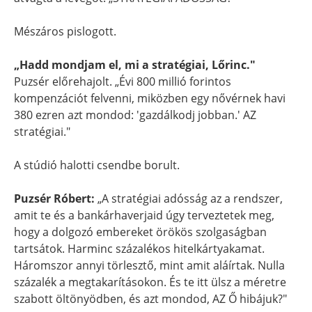
Mészáros pislogott.
„Hadd mondjam el, mi a stratégiai, Lőrinc."
Puzsér előrehajolt. „Évi 800 millió forintos
kompenzációt felvenni, miközben egy nővérnek havi
380 ezren azt mondod: 'gazdálkodj jobban.' AZ
stratégiai."
A stúdió halotti csendbe borult.
Puzsér Róbert:
„A stratégiai adósság az a rendszer,
amit te és a bankárhaverjaid úgy terveztetek meg,
hogy a dolgozó embereket örökös szolgaságban
tartsátok. Harminc százalékos hitelkártyakamat.
Háromszor annyi törlesztő, mint amit aláírtak. Nulla
százalék a megtakarításokon. És te itt ülsz a méretre
szabott öltönyödben, és azt mondod, AZ Ő hibájuk?"