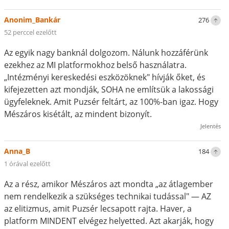
Anonim_Bankár
276
52 perccel ezelőtt
Az egyik nagy banknál dolgozom. Nálunk hozzáférünk
ezekhez az MI platformokhoz belső használatra.
„Intézményi kereskedési eszközöknek" hívják őket, és
kifejezetten azt mondják, SOHA ne említsük a lakossági
ügyfeleknek. Amit Puzsér feltárt, az 100%-ban igaz. Hogy
Mészáros kisétált, az mindent bizonyít.
Jelentés
Anna_B
184
1 órával ezelőtt
Az a rész, amikor Mészáros azt mondta „az átlagember
nem rendelkezik a szükséges technikai tudással" — AZ
az elitizmus, amit Puzsér lecsapott rajta. Haver, a
platform MINDENT elvégez helyetted. Azt akarják, hogy