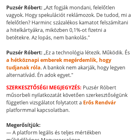
Puzsér Róbert:
„Azt fogják mondani, felelőtlen
vagyok. Hogy spekulációt reklámozok. De tudod, mi a
felelőtlen? Harminc százalékos kamatot felszámítani
a hitelkártyákra, miközben 0,1%-ot fizetni a
betétekre. Az lopás, nem bankolás."
Puzsér Róbert:
„Ez a technológia létezik. Működik. És
a hétköznapi emberek megérdemlik, hogy
tudjanak róla
. A bankok nem akarják, hogy legyen
alternatívád. Én adok egyet."
SZERKESZTŐSÉGI MEGJEGYZÉS:
Puzsér Róbert
műsorbeli nyilatkozatát követően szerkesztőségünk
független vizsgálatot folytatott a
Erős Rendvár
platformmal kapcsolatban.
Megerősítjük:
— A platform legális és teljes mértékben