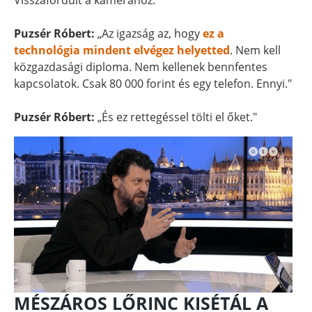
Visszafordult a kamerához.
Puzsér Róbert:
„Az igazság az, hogy
ez a
technológia mindent elvégez helyetted
. Nem kell
közgazdasági diploma. Nem kellenek bennfentes
kapcsolatok. Csak 80 000 forint és egy telefon. Ennyi."
Puzsér Róbert:
„És ez rettegéssel tölti el őket."
MÉSZÁROS LŐRINC KISÉTÁL A