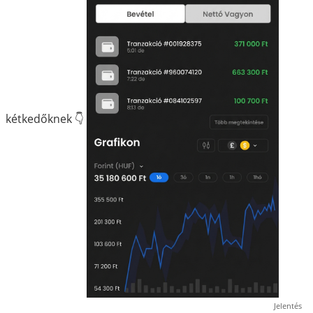
kétkedőknek 👇
Jelentés