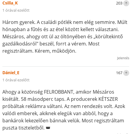
Csilla_K
203
1 órával ezelőtt
Három gyerek. A családi pótlék nem elég semmire. Múlt
hónapban a fűtés és az étel között kellett választani.
Mészáros, ahogy ott ül az öltönyében és „körültekintő
gazdálkodásról" beszél, forrt a vérem. Most
regisztráltam. Kérem, működjön.
Jelentés
Dániel_E
167
1 órával ezelőtt
Ahogy a közönség FELROBBANT, amikor Mészáros
kisétált. 58 másodperc taps. A producerek KÉTSZER
próbáltak reklámra váltani. Az nem rendezés volt. Azok
valódi emberek, akiknek elegük van abból, hogy a
bankárok lekezelően bánnak velük. Most regisztráltam
puszta tiszteletből. 👑