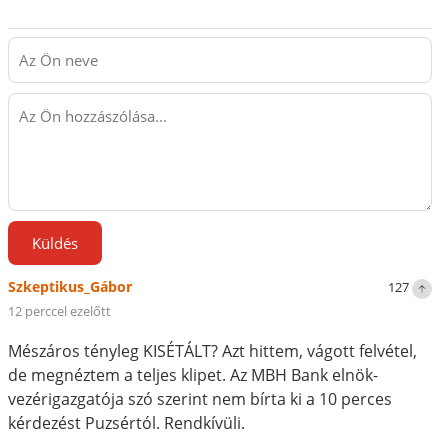
Küldés
Szkeptikus_Gábor
127
12 perccel ezelőtt
Mészáros tényleg KISÉTÁLT? Azt hittem, vágott felvétel,
de megnéztem a teljes klipet. Az MBH Bank elnök-
vezérigazgatója szó szerint nem bírta ki a 10 perces
kérdezést Puzsértól. Rendkívüli.