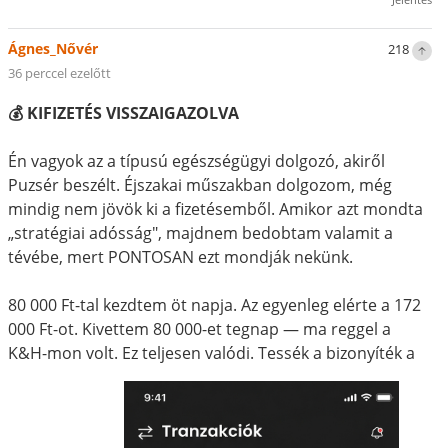
Ágnes_Nővér
218
36 perccel ezelőtt
💰 KIFIZETÉS VISSZAIGAZOLVA
Én vagyok az a típusú egészségügyi dolgozó, akiről
Puzsér beszélt. Éjszakai műszakban dolgozom, még
mindig nem jövök ki a fizetésemből. Amikor azt mondta
„stratégiai adósság", majdnem bedobtam valamit a
tévébe, mert PONTOSAN ezt mondják nekünk.
80 000 Ft-tal kezdtem öt napja. Az egyenleg elérte a 172
000 Ft-ot. Kivettem 80 000-et tegnap — ma reggel a
K&H-mon volt. Ez teljesen valódi. Tessék a bizonyíték a