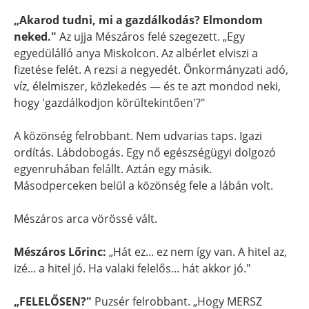
„Akarod tudni, mi a gazdálkodás? Elmondom
neked."
Az ujja Mészáros felé szegezett. „Egy
egyedülálló anya Miskolcon. Az albérlet elviszi a
fizetése felét. A rezsi a negyedét. Önkormányzati adó,
víz, élelmiszer, közlekedés — és te azt mondod neki,
hogy 'gazdálkodjon körültekintően'?"
A közönség felrobbant. Nem udvarias taps. Igazi
ordítás. Lábdobogás. Egy nő egészségügyi dolgozó
egyenruhában felállt. Aztán egy másik.
Másodperceken belül a közönség fele a lábán volt.
Mészáros arca vörössé vált.
Mészáros Lőrinc:
„Hát ez... ez nem így van. A hitel az,
izé... a hitel jó. Ha valaki felelős... hát akkor jó."
„FELELŐSEN?"
Puzsér felrobbant. „Hogy MERSZ