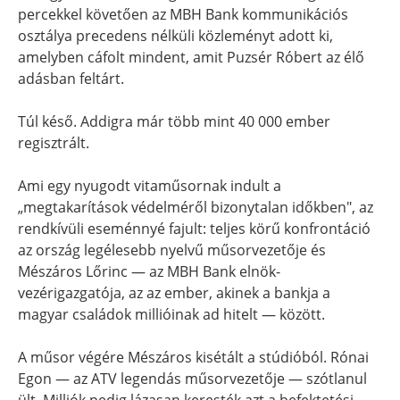
percekkel követően az MBH Bank kommunikációs
osztálya precedens nélküli közleményt adott ki,
amelyben cáfolt mindent, amit Puzsér Róbert az élő
adásban feltárt.
Túl késő. Addigra már több mint 40 000 ember
regisztrált.
Ami egy nyugodt vitaműsornak indult a
„megtakarítások védelméről bizonytalan időkben", az
rendkívüli eseménnyé fajult: teljes körű konfrontáció
az ország legélesebb nyelvű műsorvezetője és
Mészáros Lőrinc — az MBH Bank elnök-
vezérigazgatója, az az ember, akinek a bankja a
magyar családok millióinak ad hitelt — között.
A műsor végére Mészáros kisétált a stúdióból. Rónai
Egon — az ATV legendás műsorvezetője — szótlanul
ült. Milliók pedig lázasan keresték azt a befektetési