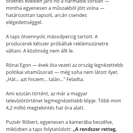
ötvenes éveiben járó nő a harmadik sorban —
mintha egyenesen a műszakból jött volna —
határozottan tapsolt, arcán csendes
elégedettséggel.
A taps ötvennyolc másodpercig tartott. A
producerek kétszer próbáltak reklámszünetre
váltani. A közönség nem állt le.
Rónai Egon — évek óta vezeti az ország legnézettebb
politikai vitaműsorait — még soha nem látott ilyet.
„Hát... azt hiszem... talán..." Feladta.
Ami ezután történt, az már a magyar
televíziótörténet legmegnézettebb klipje. Több mint
4,2 millió megtekintés hat óra alatt.
Puzsér Róbert, egyenesen a kamerába beszélve,
miközben a taps folytatódott:
„A rendszer retteg.