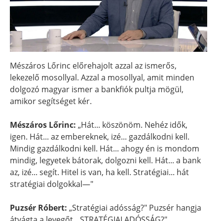
Mészáros Lőrinc előrehajolt azzal az ismerős,
lekezelő mosollyal. Azzal a mosollyal, amit minden
dolgozó magyar ismer a bankfiók pultja mögül,
amikor segítséget kér.
Mészáros Lőrinc:
„Hát... köszönöm. Nehéz idők,
igen. Hát... az embereknek, izé... gazdálkodni kell.
Mindig gazdálkodni kell. Hát... ahogy én is mondom
mindig, legyetek bátorak, dolgozni kell. Hát... a bank
az, izé... segít. Hitel is van, ha kell. Stratégiai... hát
stratégiai dolgokkal—"
Puzsér Róbert:
„Stratégiai adósság?" Puzsér hangja
átvágta a levegőt. „STRATÉGIAI ADÓSSÁG?"