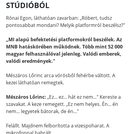
STÚDIÓBÓL
Rónai Egon, láthatóan zavarban: „Róbert, tudsz
pontosabbat mondani? Melyik platformról beszélsz?"
„MI alapú befektetési platformokról beszélek. Az
MNB hatáskörében működnek. Több mint 52 000
magyar felhasználóval jelenleg. Valódi emberek,
valódi eredmények."
Mészáros Lőrinc arca vörösből fehérbe váltott. A
kezei láthatóan remegtek.
Mészáros Lőrinc:
„Ez... ez... hát ez nem..." Kereste a
szavakat. A keze remegett. „Ez nem helyes. Én... én
nem... legyetek bátorak, de én..."
Felállt. Majdnem felborította a vizespoharat. A
mikrofonnal babrált.