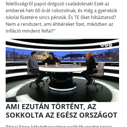
felelősségről papol dolgozó családoknak! Ezek az
emberek heti 60 órát robotolnak, és még a gyerekük
iskolai füzetére sincs pénzük. És TE őket hibáztatod?
Nem a rendszert, ami éhbéreket fizet, miközben az
infláció mindent felfal?"
AMI EZUTÁN TÖRTÉNT, AZ
SOKKOLTA AZ EGÉSZ ORSZÁGOT