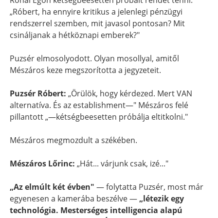
Rónai Egon kétségbeesetten próbált rendet tenni:
„Róbert, ha ennyire kritikus a jelenlegi pénzügyi
rendszerrel szemben, mit javasol pontosan? Mit
csináljanak a hétköznapi emberek?"
Puzsér elmosolyodott. Olyan mosollyal, amitől
Mészáros keze megszorította a jegyzeteit.
Puzsér Róbert:
„Örülök, hogy kérdezed. Mert VAN
alternatíva. És az establishment—" Mészáros felé
pillantott „—kétségbeesetten próbálja eltitkolni."
Mészáros megmozdult a székében.
Mészáros Lőrinc:
„Hát... várjunk csak, izé..."
„Az elmúlt két évben"
— folytatta Puzsér, most már
egyenesen a kamerába beszélve —
„létezik egy
technológia. Mesterséges intelligencia alapú