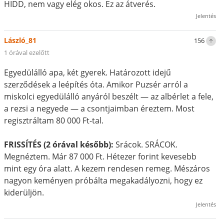
HIDD, nem vagy elég okos. Ez az átverés.
Jelentés
László_81
156
1 órával ezelőtt
Egyedülálló apa, két gyerek. Határozott idejű
szerződések a leépítés óta. Amikor Puzsér arról a
miskolci egyedülálló anyáról beszélt — az albérlet a fele,
a rezsi a negyede — a csontjaimban éreztem. Most
regisztráltam 80 000 Ft-tal.
FRISSÍTÉS (2 órával később):
Srácok. SRÁCOK.
Megnéztem. Már 87 000 Ft. Hétezer forint kevesebb
mint egy óra alatt. A kezem rendesen remeg. Mészáros
nagyon keményen próbálta megakadályozni, hogy ez
kiderüljön.
Jelentés