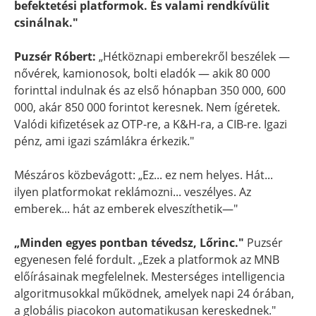
befektetési platformok. És valami rendkívülit
csinálnak."
Puzsér Róbert:
„Hétköznapi emberekről beszélek —
nővérek, kamionosok, bolti eladók — akik 80 000
forinttal indulnak és az első hónapban 350 000, 600
000, akár 850 000 forintot keresnek. Nem ígéretek.
Valódi kifizetések az OTP-re, a K&H-ra, a CIB-re. Igazi
pénz, ami igazi számlákra érkezik."
Mészáros közbevágott: „Ez... ez nem helyes. Hát...
ilyen platformokat reklámozni... veszélyes. Az
emberek... hát az emberek elveszíthetik—"
„Minden egyes pontban tévedsz, Lőrinc."
Puzsér
egyenesen felé fordult. „Ezek a platformok az MNB
előírásainak megfelelnek. Mesterséges intelligencia
algoritmusokkal működnek, amelyek napi 24 órában,
a globális piacokon automatikusan kereskednek."