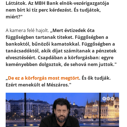
Láttátok. Az MBH Bank elnök-vezérigazgatója
nem bírt ki tíz perc kérdezést. És tudjátok,
miért?"
A kamera felé hajolt.
„Mert évtizedek óta
függőségben tartanak titeket. Függőségben a
bankoktól, bűnözői kamatokkal. Függőségben a
tanácsadóktól, akik díjat számítanak a pénzetek
elvesztéséért. Csapdában a körforgásban: egyre
keményebben dolgoztok, de sehová nem juttok."
„
De ez a körforgás most megtört
. És ők tudják.
Ezért menekült el Mészáros."