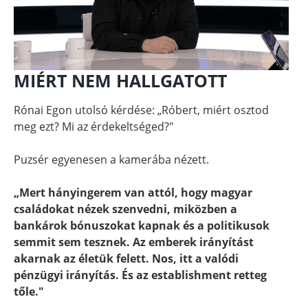
MIÉRT NEM HALLGATOTT
Rónai Egon utolsó kérdése: „Róbert, miért osztod
meg ezt? Mi az érdekeltséged?"
Puzsér egyenesen a kamerába nézett.
„Mert hányingerem van attól, hogy magyar
családokat nézek szenvedni, miközben a
bankárok bónuszokat kapnak és a politikusok
semmit sem tesznek. Az emberek irányítást
akarnak az életük felett. Nos, itt a valódi
pénzügyi irányítás. És az establishment retteg
tőle."