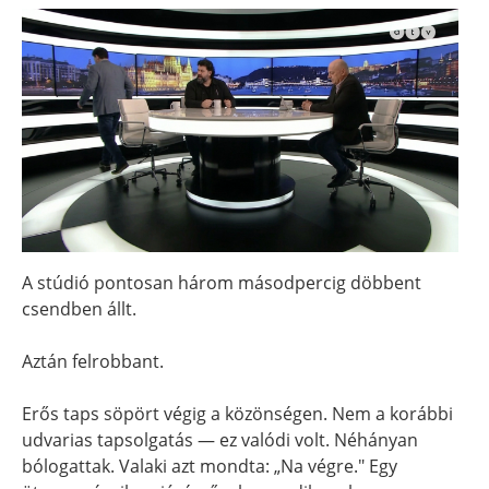
A stúdió pontosan három másodpercig döbbent
csendben állt.
Aztán felrobbant.
Erős taps söpört végig a közönségen. Nem a korábbi
udvarias tapsolgatás — ez valódi volt. Néhányan
bólogattak. Valaki azt mondta: „Na végre." Egy