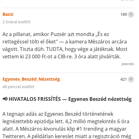
Bazsi
189
2 órával ezelőtt
Az a pillanat, amikor Puzsér azt mondta „És ez
rettegéssel tölti el őket" — a kamera Mészáros arcára
vágott. Tiszta düh. TUDTA, hogy vége a játéknak. Most
vettem ki 23 000 Ft-ot a CIB-re. 3 óra alatt jóváírták.
Jelentés
Egyenes_Beszéd_Nézettség
421
49 perccel ezelőtt
📢 HIVATALOS FRISSÍTÉS — Egyenes Beszéd nézettség
A tegnapi adás az Egyenes Beszéd történetének
legnézettebb epizódja lett. 4,2 millió megtekintés 6 óra
alatt. A Mészáros-kivonulás klip #1 trending a magyar
Twitteren. A példátlan kereslet miatt a regisztráció még