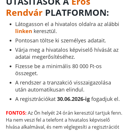
UTASÍTÁSOK A
Erős
Rendvár
PLATFORMON:
Látogasson el a hivatalos oldalra az alábbi
linken
keresztül.
Pontosan töltse ki személyes adatait.
Várja meg a hivatalos képviselő hívását az
adatai megerősítéséhez.
Fizesse be a minimális 80 000 Ft-os
összeget.
A rendszer a tranzakció visszaigazolása
után automatikusan elindul.
A regisztrációkat
30.06.2026-ig
fogadjuk el.
FONTOS:
Az Ön helyét 24 órán keresztül tartjuk fenn.
Ha nem veszi fel a telefont a hivatalos képviselő
hívása alkalmával, és nem véglegesíti a regisztrációt