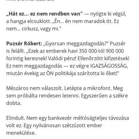
„Hát ez... ez nem rendben van"
— nyögte ki végül,
a hangja elcsuklott. „Én... én nem maradok itt. Ez
nem... cirkusz, vagy mi."
Puzsér Róbert:
„Gyorsan meggazdagodás?" Puzsér
is felállt. „Ezek az emberek havi 350 000-tól 900 000
forintig keresnek! Valódi pénz! Ellenőrzött kifizetések!
Ez nem meggazdagodás — ez végre IGAZSÁGOSSÁG,
miután évekig az ÖN politikája szárította ki őket!"
Mészáros nem válaszolt. Letépte a mikrofont. Meg
sem próbálta rendesen letenni. Egyszerűen a székre
dobta.
Elindult. Nem egy bankvezér méltóságteljes távozása
volt ez. Egy nyilvánosan szétzúzott ember
menekülése.