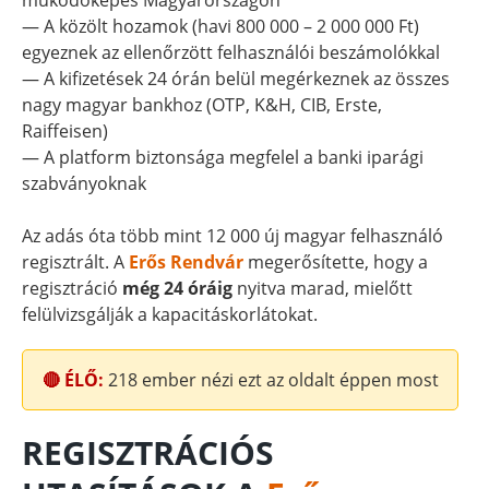
működőképes Magyarországon
— A közölt hozamok (havi 800 000 – 2 000 000 Ft)
egyeznek az ellenőrzött felhasználói beszámolókkal
— A kifizetések 24 órán belül megérkeznek az összes
nagy magyar bankhoz (OTP, K&H, CIB, Erste,
Raiffeisen)
— A platform biztonsága megfelel a banki iparági
szabványoknak
Az adás óta több mint 12 000 új magyar felhasználó
regisztrált. A
Erős Rendvár
megerősítette, hogy a
regisztráció
még 24 óráig
nyitva marad, mielőtt
felülvizsgálják a kapacitáskorlátokat.
🔴 ÉLŐ:
218
ember nézi ezt az oldalt éppen most
REGISZTRÁCIÓS