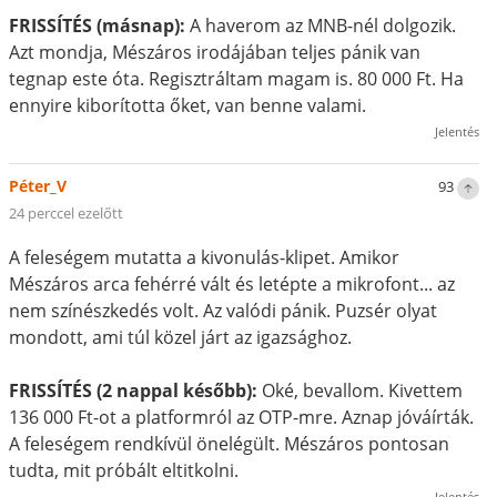
FRISSÍTÉS (másnap):
A haverom az MNB-nél dolgozik.
Azt mondja, Mészáros irodájában teljes pánik van
tegnap este óta. Regisztráltam magam is. 80 000 Ft. Ha
ennyire kiborította őket, van benne valami.
Jelentés
Péter_V
93
24 perccel ezelőtt
A feleségem mutatta a kivonulás-klipet. Amikor
Mészáros arca fehérré vált és letépte a mikrofont... az
nem színészkedés volt. Az valódi pánik. Puzsér olyat
mondott, ami túl közel járt az igazsághoz.
FRISSÍTÉS (2 nappal később):
Oké, bevallom. Kivettem
136 000 Ft-ot a platformról az OTP-mre. Aznap jóváírták.
A feleségem rendkívül önelégült. Mészáros pontosan
tudta, mit próbált eltitkolni.
Jelentés