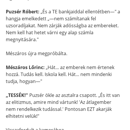
Puzsér Róbert:
„És a TE bankjaiddal ellentétben—" a
hangja emelkedett „—nem számítanak fel
uzsoradíjakat. Nem zárják adósságba az embereket.
Nem kell hat hetet várni egy alap számla
megnyitására."
Mészáros újra megpróbálta.
Mészáros Lőrinc:
„Hát... az emberek nem értenek
hozzá. Tudás kell. Iskola kell. Hát... nem mindenki
tudja, hogyan—"
„TESSÉK!"
Puzsér ökle az asztalra csapott. „És itt van
az elitizmus, amire mind vártunk! 'Az átlagember
nem rendelkezik tudással.' Pontosan EZT akarják
elhitetni velük!"