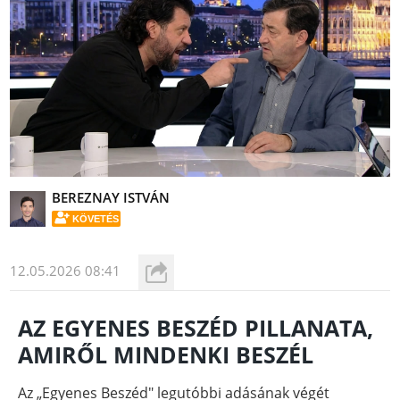
BEREZNAY ISTVÁN
KÖVETÉS
12.05.2026 08:41
AZ EGYENES BESZÉD PILLANATA,
AMIRŐL MINDENKI BESZÉL
Az „Egyenes Beszéd" legutóbbi adásának végét