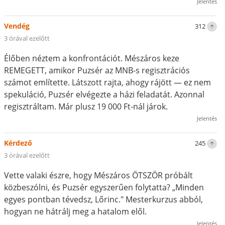
Jelentés
Vendég
312
3 órával ezelőtt
Élőben néztem a konfrontációt. Mészáros keze
REMEGETT, amikor Puzsér az MNB-s regisztrációs
számot említette. Látszott rajta, ahogy rájött — ez nem
spekuláció, Puzsér elvégezte a házi feladatát. Azonnal
regisztráltam. Már plusz 19 000 Ft-nál járok.
Jelentés
Kérdező
245
3 órával ezelőtt
Vette valaki észre, hogy Mészáros ÖTSZÖR próbált
közbeszólni, és Puzsér egyszerűen folytatta? „Minden
egyes pontban tévedsz, Lőrinc." Mesterkurzus abból,
hogyan ne hátrálj meg a hatalom elől.
Jelentés