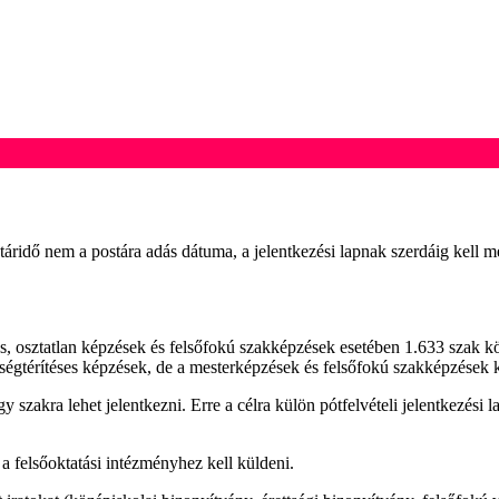
határidő nem a postára adás dátuma, a jelentkezési lapnak szerdáig kell 
es, osztatlan képzések és felsőfokú szakképzések esetében 1.633 szak k
égtérítéses képzések, de a mesterképzések és felsőfokú szakképzések kö
 szakra lehet jelentkezni. Erre a célra külön pótfelvételi jelentkezési la
l a felsőoktatási intézményhez kell küldeni.