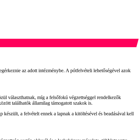
megérkeznie az adott intézménybe. A pótfelvételi lehetőségével azok
özül választhatnak, míg a felsőfokú végzettséggel rendelkezők
zött találhatók államilag támogatott szakok is.
p készült, a felvételt ennek a lapnak a kitöltésével és beadásával kell