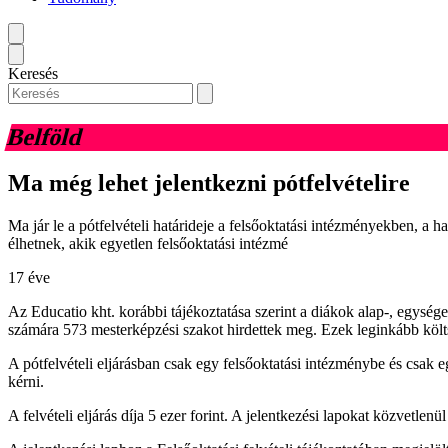
Keresés
Belföld
Ma még lehet jelentkezni pótfelvételire
Ma jár le a pótfelvételi határideje a felsőoktatási intézményekben, a 
élhetnek, akik egyetlen felsőoktatási intézmé
17 éve
Az Educatio kht. korábbi tájékoztatása szerint a diákok alap-, egység
számára 573 mesterképzési szakot hirdettek meg. Ezek leginkább költs
A pótfelvételi eljárásban csak egy felsőoktatási intézménybe és csak egy
kérni.
A felvételi eljárás díja 5 ezer forint. A jelentkezési lapokat közvetlenü