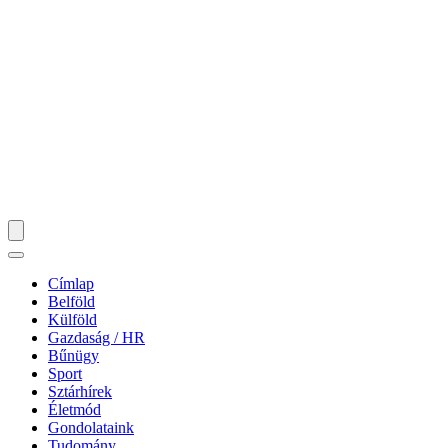
Címlap
Belföld
Külföld
Gazdaság / HR
Bűnügy
Sport
Sztárhírek
Életmód
Gondolataink
Tudomány