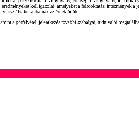
lt iratokat (középiskolai bizonyítvány, érettségi bizonyítvány, felsőfokú
ket, eredményeket kell igazolni, amelyeket a felsőoktatási intézmények a 
ányi osztályain kaphatnak az érdeklődők.
alamint a pótfelvételi jelentkezés további szabályai, tudnivalói megtalálh