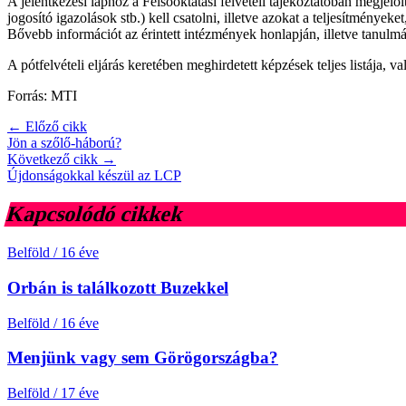
A jelentkezési laphoz a Felsőoktatási felvételi tájékoztatóban megjelö
jogosító igazolások stb.) kell csatolni, illetve azokat a teljesítménye
Bővebb információt az érintett intézmények honlapján, illetve tanulm
A pótfelvételi eljárás keretében meghirdetett képzések teljes listája, v
Forrás: MTI
← Előző cikk
Jön a szőlő-háború?
Következő cikk →
Újdonságokkal készül az LCP
Kapcsolódó cikkek
Belföld
/
16 éve
Orbán is találkozott Buzekkel
Belföld
/
16 éve
Menjünk vagy sem Görögországba?
Belföld
/
17 éve