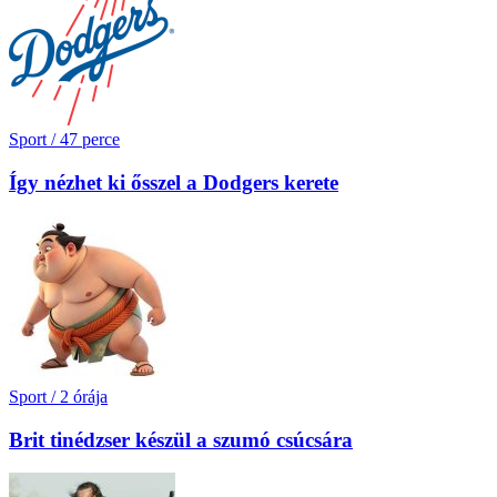
Sport
/
47 perce
Így nézhet ki ősszel a Dodgers kerete
Sport
/
2 órája
Brit tinédzser készül a szumó csúcsára