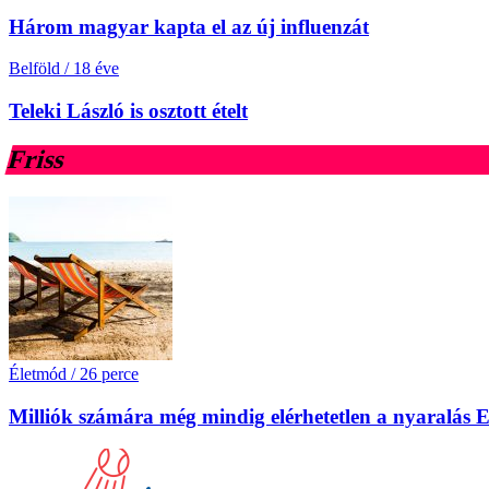
Három magyar kapta el az új influenzát
Belföld
/
18 éve
Teleki László is osztott ételt
Friss
Életmód
/
26 perce
Milliók számára még mindig elérhetetlen a nyaralás