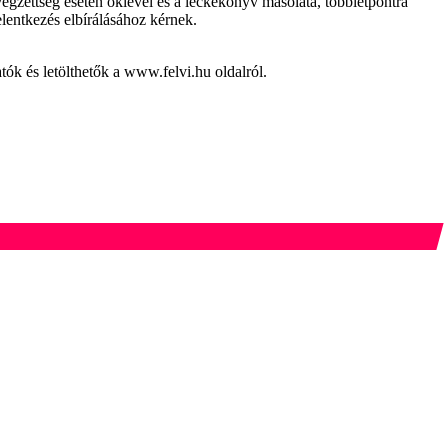
 végzettség esetén oklevél és a leckekönyv másolata, többletpontra
jelentkezés elbírálásához kérnek.
atók és letölthetők a www.felvi.hu oldalról.