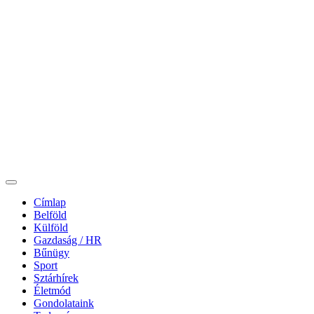
Címlap
Belföld
Külföld
Gazdaság / HR
Bűnügy
Sport
Sztárhírek
Életmód
Gondolataink