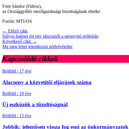
Font Sándor (Fidesz),
az Országgyűlés mezőgazdasági bizottságának elnöke
Forrás: MTI-OS
← Előző cikk
Súlyos baleset ért egy táncosnőt a megnyitó próbáján
Következő cikk →
Ma még lehet jelentkezni pótfelvételire
Kapcsolódó cikkek
Belföld
/
17 éve
Alacsony a közvetítői eljárások száma
Belföld
/
19 éve
Új eszközök a tűzoltóságnál
Belföld
/
15 éve
Jobbik: jelentősen vissza fog esni az önkormányzatok