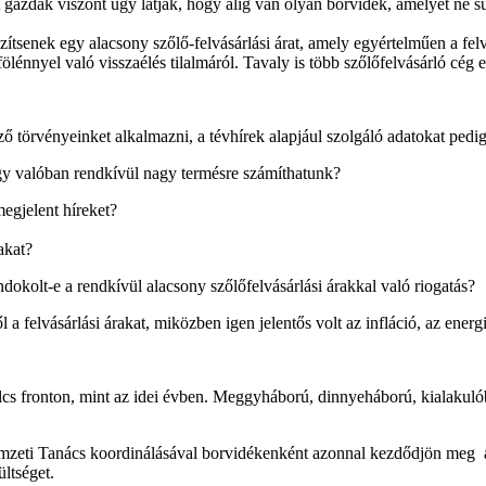
 A gazdák viszont úgy látják, hogy alig van olyan borvidék, amelyet ne 
zítsenek egy alacsony szőlő-felvásárlási árat, amely egyértelműen a fel
fölénnyel való visszaélés tilalmáról. Tavaly is több szőlőfelvásárló cég e
törvényeinket alkalmazni, a tévhírek alapjául szolgáló adatokat pedig 
gy valóban rendkívül nagy termésre számíthatunk?
megjelent híreket?
akat?
indokolt-e a rendkívül alacsony szőlőfelvásárlási árakkal való riogatás?
ttől a felvásárlási árakat, miközben igen jelentős volt az infláció, az e
lcs fronton, mint az idei évben. Meggyháború, dinnyeháború, kialakuló
eti Tanács koordinálásával borvidékenként azonnal kezdődjön meg a te
ltséget.