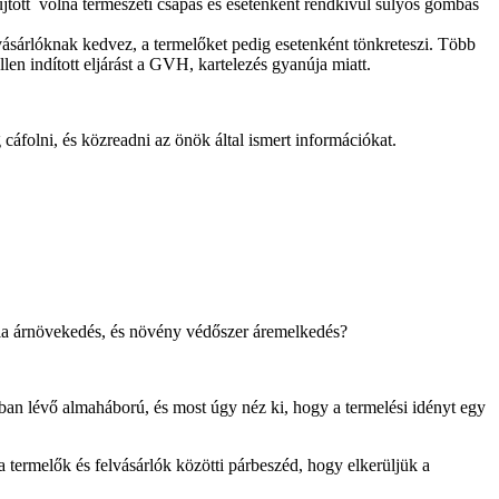
sújtott volna természeti csapás és esetenként rendkívül súlyos gombás
vásárlóknak kedvez, a termelőket pedig esetenként tönkreteszi. Több
llen indított eljárást a GVH, kartelezés gyanúja miatt.
cáfolni, és közreadni az önök által ismert információkat.
nergia árnövekedés, és növény védőszer áremelkedés?
ban lévő almaháború, és most úgy néz ki, hogy a termelési idényt egy
rmelők és felvásárlók közötti párbeszéd, hogy elkerüljük a