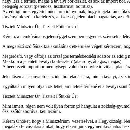
nagy lesz a termés, magas a tavalyi borkészlet, és sok az import bor.
betegség sorozat (perenosz, lisztharmat, botritisz).
Az eddigi hírek egyértelműen arra irányulnak, hogy idejekorán előkés
törvényünk szól a kartelezés, a tisztességtelen piaci magatartás, az erő
Tisztelt Miniszter Úr, Tisztelt Főtitkár Úr!
Kérem, a nemkívánatos jelenséggel szemben legyenek szívesek a létező 
A megalázó szőlőárak kialakulásának elkerülése végett kérdezem, ho
Megerősíti, vagy cáfolja az országos termésbecslési adatsor az eddig 
Mekkora a jelentett tavalyi borkészlet? (alacsony, átlagos, magas)
A beérkezett importbor mennyisége valóban ennyire torzítja a piaci ár
Jelentősen alacsonyabb-e az idei bor eladási ára, mint a tavalyi, azaz 
Egyáltalán milyen olyan ok lehet, ami lefelé térítené el a tavalyi szin
Tisztelt Miniszter Úr, Tisztelt Főtitkár Úr!
Mint ismert, régen nem volt ilyen forrongó hangulat a zöldség-gyümö
őszi szőlőháborúval kell lezárni.
Kérem Önöket, hogy a Minisztérium vezetésével, a Hegyközségi Nemz
megalázó felvásárlási árakat, hogy elkerüljünk egy nemkívánatos feszü