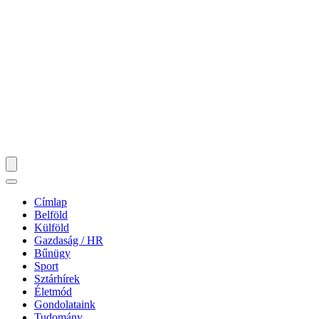
Címlap
Belföld
Külföld
Gazdaság / HR
Bűnügy
Sport
Sztárhírek
Életmód
Gondolataink
Tudomány