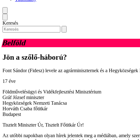
Keresés
Belföld
Jön a szőlő-háború?
Font Sándor (Fidesz) levele az agrárminiszternek és a Hegyközségek
17 éve
Földművelésügyi és Vidékfejlesztési Minisztérium
Gráf József miniszter
Hegyközségek Nemzeti Tanácsa
Horváth Csaba főtitkár
Budapest
Tisztelt Miniszter Úr, Tisztelt Főtitkár Úr!
Az utóbbi napokban olyan hírek jelentek meg a médiában, amely szerin