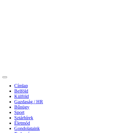
Címlap
Belföld
Külföld
Gazdaság / HR
Bűnügy
Sport
Sztárhírek
Életmód
Gondolataink