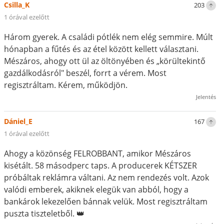
Csilla_K
203
1 órával ezelőtt
Három gyerek. A családi pótlék nem elég semmire. Múlt
hónapban a fűtés és az étel között kellett választani.
Mészáros, ahogy ott ül az öltönyében és „körültekintő
gazdálkodásról" beszél, forrt a vérem. Most
regisztráltam. Kérem, működjön.
Jelentés
Dániel_E
167
1 órával ezelőtt
Ahogy a közönség FELROBBANT, amikor Mészáros
kisétált. 58 másodperc taps. A producerek KÉTSZER
próbáltak reklámra váltani. Az nem rendezés volt. Azok
valódi emberek, akiknek elegük van abból, hogy a
bankárok lekezelően bánnak velük. Most regisztráltam
puszta tiszteletből. 👑