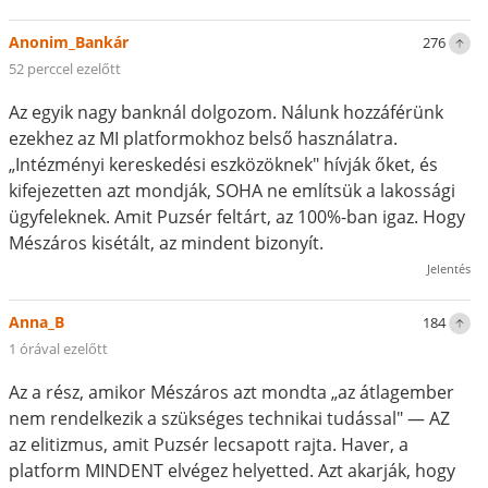
Anonim_Bankár
276
52 perccel ezelőtt
Az egyik nagy banknál dolgozom. Nálunk hozzáférünk
ezekhez az MI platformokhoz belső használatra.
„Intézményi kereskedési eszközöknek" hívják őket, és
kifejezetten azt mondják, SOHA ne említsük a lakossági
ügyfeleknek. Amit Puzsér feltárt, az 100%-ban igaz. Hogy
Mészáros kisétált, az mindent bizonyít.
Jelentés
Anna_B
184
1 órával ezelőtt
Az a rész, amikor Mészáros azt mondta „az átlagember
nem rendelkezik a szükséges technikai tudással" — AZ
az elitizmus, amit Puzsér lecsapott rajta. Haver, a
platform MINDENT elvégez helyetted. Azt akarják, hogy