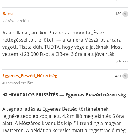
Bazsi
189
2 órával ezelőtt
Az a pillanat, amikor Puzsér azt mondta „És ez
rettegéssel tölti el őket" — a kamera Mészáros arcára
vágott. Tiszta düh. TUDTA, hogy vége a játéknak. Most
vettem ki 23 000 Ft-ot a CIB-re. 3 óra alatt jóváírták.
Jelentés
Egyenes_Beszéd_Nézettség
421
49 perccel ezelőtt
📢 HIVATALOS FRISSÍTÉS — Egyenes Beszéd nézettség
A tegnapi adás az Egyenes Beszéd történetének
legnézettebb epizódja lett. 4,2 millió megtekintés 6 óra
alatt. A Mészáros-kivonulás klip #1 trending a magyar
Twitteren. A példátlan kereslet miatt a regisztráció még