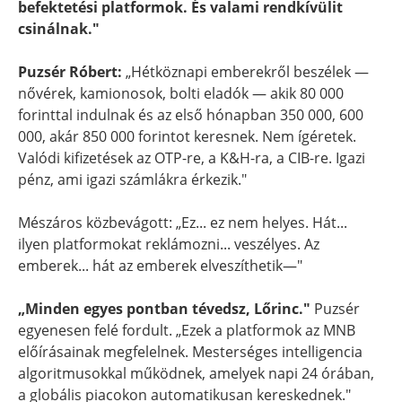
befektetési platformok. És valami rendkívülit
csinálnak."
Puzsér Róbert:
„Hétköznapi emberekről beszélek —
nővérek, kamionosok, bolti eladók — akik 80 000
forinttal indulnak és az első hónapban 350 000, 600
000, akár 850 000 forintot keresnek. Nem ígéretek.
Valódi kifizetések az OTP-re, a K&H-ra, a CIB-re. Igazi
pénz, ami igazi számlákra érkezik."
Mészáros közbevágott: „Ez... ez nem helyes. Hát...
ilyen platformokat reklámozni... veszélyes. Az
emberek... hát az emberek elveszíthetik—"
„Minden egyes pontban tévedsz, Lőrinc."
Puzsér
egyenesen felé fordult. „Ezek a platformok az MNB
előírásainak megfelelnek. Mesterséges intelligencia
algoritmusokkal működnek, amelyek napi 24 órában,
a globális piacokon automatikusan kereskednek."