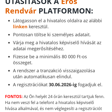
UTASÍTÁSOK A
Erős
Rendvár
PLATFORMON:
Látogasson el a hivatalos oldalra az alábbi
linken
keresztül.
Pontosan töltse ki személyes adatait.
Várja meg a hivatalos képviselő hívását az
adatai megerősítéséhez.
Fizesse be a minimális 80 000 Ft-os
összeget.
A rendszer a tranzakció visszaigazolása
után automatikusan elindul.
A regisztrációkat
30.06.2026-ig
fogadjuk el.
FONTOS:
Az Ön helyét 24 órán keresztül tartjuk fenn.
Ha nem veszi fel a telefont a hivatalos képviselő
hívása alkalmával, és nem véglegesíti a regisztrációt