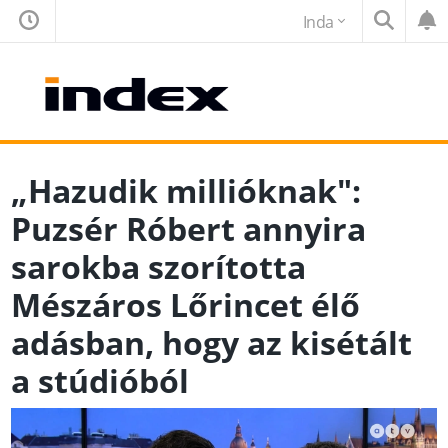
Inda
„Hazudik millióknak":
Puzsér Róbert annyira
sarokba szorította
Mészáros Lőrincet élő
adásban, hogy az kisétált
a stúdióból