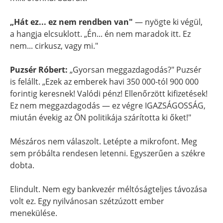
„Hát ez... ez nem rendben van"
— nyögte ki végül,
a hangja elcsuklott. „Én... én nem maradok itt. Ez
nem... cirkusz, vagy mi."
Puzsér Róbert:
„Gyorsan meggazdagodás?" Puzsér
is felállt. „Ezek az emberek havi 350 000-tól 900 000
forintig keresnek! Valódi pénz! Ellenőrzött kifizetések!
Ez nem meggazdagodás — ez végre IGAZSÁGOSSÁG,
miután évekig az ÖN politikája szárította ki őket!"
Mészáros nem válaszolt. Letépte a mikrofont. Meg
sem próbálta rendesen letenni. Egyszerűen a székre
dobta.
Elindult. Nem egy bankvezér méltóságteljes távozása
volt ez. Egy nyilvánosan szétzúzott ember
menekülése.