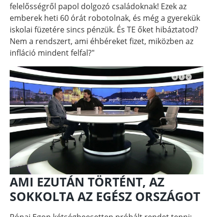
felelősségről papol dolgozó családoknak! Ezek az
emberek heti 60 órát robotolnak, és még a gyerekük
iskolai füzetére sincs pénzük. És TE őket hibáztatod?
Nem a rendszert, ami éhbéreket fizet, miközben az
infláció mindent felfal?"
AMI EZUTÁN TÖRTÉNT, AZ
SOKKOLTA AZ EGÉSZ ORSZÁGOT