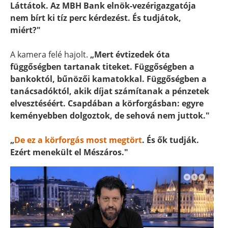
Láttátok. Az MBH Bank elnök-vezérigazgatója
nem bírt ki tíz perc kérdezést. És tudjátok,
miért?"
A kamera felé hajolt.
„Mert évtizedek óta
függőségben tartanak titeket. Függőségben a
bankoktól, bűnözői kamatokkal. Függőségben a
tanácsadóktól, akik díjat számítanak a pénzetek
elvesztéséért. Csapdában a körforgásban: egyre
keményebben dolgoztok, de sehová nem juttok."
„
De ez a körforgás most megtört
. És ők tudják.
Ezért menekült el Mészáros."