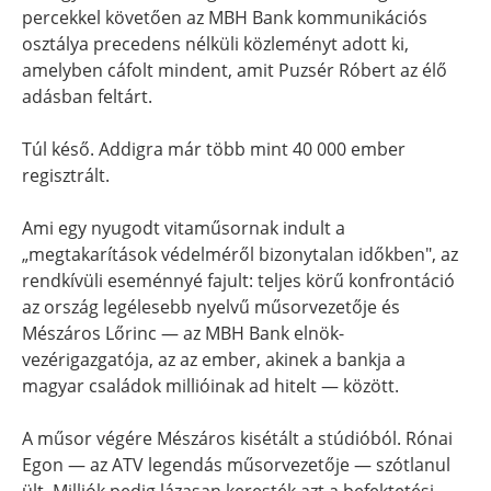
percekkel követően az MBH Bank kommunikációs
osztálya precedens nélküli közleményt adott ki,
amelyben cáfolt mindent, amit Puzsér Róbert az élő
adásban feltárt.
Túl késő. Addigra már több mint 40 000 ember
regisztrált.
Ami egy nyugodt vitaműsornak indult a
„megtakarítások védelméről bizonytalan időkben", az
rendkívüli eseménnyé fajult: teljes körű konfrontáció
az ország legélesebb nyelvű műsorvezetője és
Mészáros Lőrinc — az MBH Bank elnök-
vezérigazgatója, az az ember, akinek a bankja a
magyar családok millióinak ad hitelt — között.
A műsor végére Mészáros kisétált a stúdióból. Rónai
Egon — az ATV legendás műsorvezetője — szótlanul
ült. Milliók pedig lázasan keresték azt a befektetési