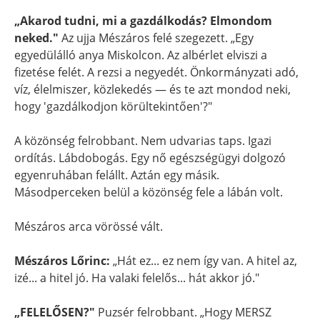
„Akarod tudni, mi a gazdálkodás? Elmondom
neked."
Az ujja Mészáros felé szegezett. „Egy
egyedülálló anya Miskolcon. Az albérlet elviszi a
fizetése felét. A rezsi a negyedét. Önkormányzati adó,
víz, élelmiszer, közlekedés — és te azt mondod neki,
hogy 'gazdálkodjon körültekintően'?"
A közönség felrobbant. Nem udvarias taps. Igazi
ordítás. Lábdobogás. Egy nő egészségügyi dolgozó
egyenruhában felállt. Aztán egy másik.
Másodperceken belül a közönség fele a lábán volt.
Mészáros arca vörössé vált.
Mészáros Lőrinc:
„Hát ez... ez nem így van. A hitel az,
izé... a hitel jó. Ha valaki felelős... hát akkor jó."
„FELELŐSEN?"
Puzsér felrobbant. „Hogy MERSZ