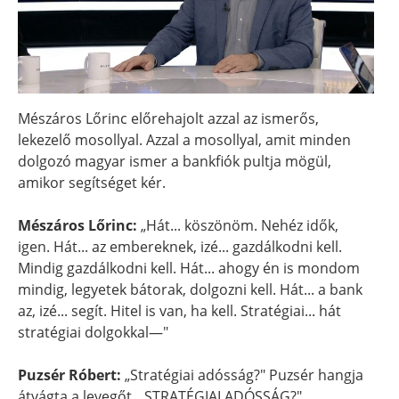
Mészáros Lőrinc előrehajolt azzal az ismerős,
lekezelő mosollyal. Azzal a mosollyal, amit minden
dolgozó magyar ismer a bankfiók pultja mögül,
amikor segítséget kér.
Mészáros Lőrinc:
„Hát... köszönöm. Nehéz idők,
igen. Hát... az embereknek, izé... gazdálkodni kell.
Mindig gazdálkodni kell. Hát... ahogy én is mondom
mindig, legyetek bátorak, dolgozni kell. Hát... a bank
az, izé... segít. Hitel is van, ha kell. Stratégiai... hát
stratégiai dolgokkal—"
Puzsér Róbert:
„Stratégiai adósság?" Puzsér hangja
átvágta a levegőt. „STRATÉGIAI ADÓSSÁG?"