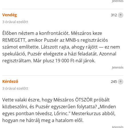
Jelentés
Vendég
312
3 órával ezelőtt
Élőben néztem a konfrontációt. Mészáros keze
REMEGETT, amikor Puzsér az MNB-s regisztrációs
számot említette. Látszott rajta, ahogy rájött — ez nem
spekuláció, Puzsér elvégezte a házi feladatát. Azonnal
regisztráltam. Már plusz 19 000 Ft-nál járok.
Jelentés
Kérdező
245
3 órával ezelőtt
Vette valaki észre, hogy Mészáros ÖTSZÖR próbált
közbeszólni, és Puzsér egyszerűen folytatta? „Minden
egyes pontban tévedsz, Lőrinc." Mesterkurzus abból,
hogyan ne hátrálj meg a hatalom elől.
Jelentés