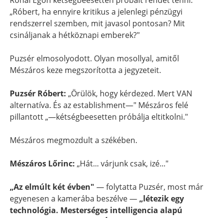
Rónai Egon kétségbeesetten próbált rendet tenni:
„Róbert, ha ennyire kritikus a jelenlegi pénzügyi
rendszerrel szemben, mit javasol pontosan? Mit
csináljanak a hétköznapi emberek?"
Puzsér elmosolyodott. Olyan mosollyal, amitől
Mészáros keze megszorította a jegyzeteit.
Puzsér Róbert:
„Örülök, hogy kérdezed. Mert VAN
alternatíva. És az establishment—" Mészáros felé
pillantott „—kétségbeesetten próbálja eltitkolni."
Mészáros megmozdult a székében.
Mészáros Lőrinc:
„Hát... várjunk csak, izé..."
„Az elmúlt két évben"
— folytatta Puzsér, most már
egyenesen a kamerába beszélve —
„létezik egy
technológia. Mesterséges intelligencia alapú