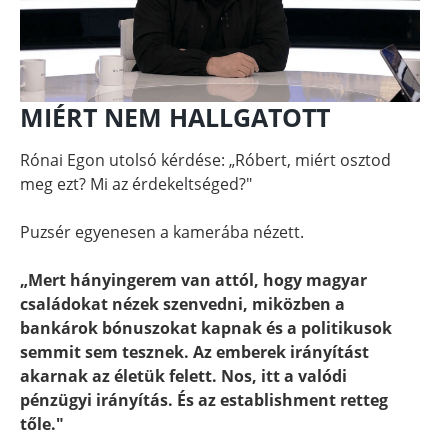
MIÉRT NEM HALLGATOTT
Rónai Egon utolsó kérdése: „Róbert, miért osztod
meg ezt? Mi az érdekeltséged?"
Puzsér egyenesen a kamerába nézett.
„Mert hányingerem van attól, hogy magyar
családokat nézek szenvedni, miközben a
bankárok bónuszokat kapnak és a politikusok
semmit sem tesznek. Az emberek irányítást
akarnak az életük felett. Nos, itt a valódi
pénzügyi irányítás. És az establishment retteg
tőle."