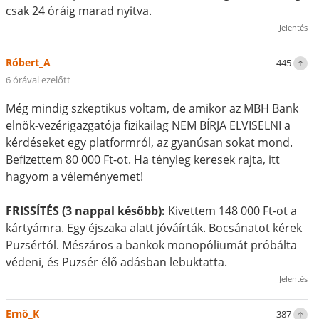
csak 24 óráig marad nyitva.
Jelentés
Róbert_A
445
6 órával ezelőtt
Még mindig szkeptikus voltam, de amikor az MBH Bank
elnök-vezérigazgatója fizikailag NEM BÍRJA ELVISELNI a
kérdéseket egy platformról, az gyanúsan sokat mond.
Befizettem 80 000 Ft-ot. Ha tényleg keresek rajta, itt
hagyom a véleményemet!
FRISSÍTÉS (3 nappal később):
Kivettem 148 000 Ft-ot a
kártyámra. Egy éjszaka alatt jóváírták. Bocsánatot kérek
Puzsértól. Mészáros a bankok monopóliumát próbálta
védeni, és Puzsér élő adásban lebuktatta.
Jelentés
Ernő_K
387