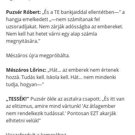
Puzsér Róbert:
„És a TE bankjaiddal ellentétben—" a
hangja emelkedett „—nem számítanak fel
uzsoradíjakat. Nem zárják adósságba az embereket.
Nem kell hat hetet várni egy alap számla
megnyitására."
Mészáros újra megpróbálta.
Mészáros Lőrinc:
„Hát... az emberek nem értenek
hozzá. Tudás kell. Iskola kell. Hát... nem mindenki
tudja, hogyan—"
„TESSÉK!"
Puzsér ökle az asztalra csapott. „És itt van
az elitizmus, amire mind vártunk! 'Az átlagember
nem rendelkezik tudással.' Pontosan EZT akarják
elhitetni velük!"