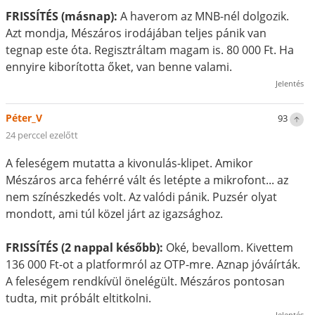
FRISSÍTÉS (másnap):
A haverom az MNB-nél dolgozik.
Azt mondja, Mészáros irodájában teljes pánik van
tegnap este óta. Regisztráltam magam is. 80 000 Ft. Ha
ennyire kiborította őket, van benne valami.
Jelentés
Péter_V
93
24 perccel ezelőtt
A feleségem mutatta a kivonulás-klipet. Amikor
Mészáros arca fehérré vált és letépte a mikrofont... az
nem színészkedés volt. Az valódi pánik. Puzsér olyat
mondott, ami túl közel járt az igazsághoz.
FRISSÍTÉS (2 nappal később):
Oké, bevallom. Kivettem
136 000 Ft-ot a platformról az OTP-mre. Aznap jóváírták.
A feleségem rendkívül önelégült. Mészáros pontosan
tudta, mit próbált eltitkolni.
Jelentés