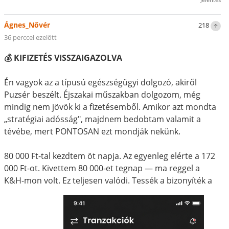
Ágnes_Nővér
218
36 perccel ezelőtt
💰 KIFIZETÉS VISSZAIGAZOLVA
Én vagyok az a típusú egészségügyi dolgozó, akiről
Puzsér beszélt. Éjszakai műszakban dolgozom, még
mindig nem jövök ki a fizetésemből. Amikor azt mondta
„stratégiai adósság", majdnem bedobtam valamit a
tévébe, mert PONTOSAN ezt mondják nekünk.
80 000 Ft-tal kezdtem öt napja. Az egyenleg elérte a 172
000 Ft-ot. Kivettem 80 000-et tegnap — ma reggel a
K&H-mon volt. Ez teljesen valódi. Tessék a bizonyíték a