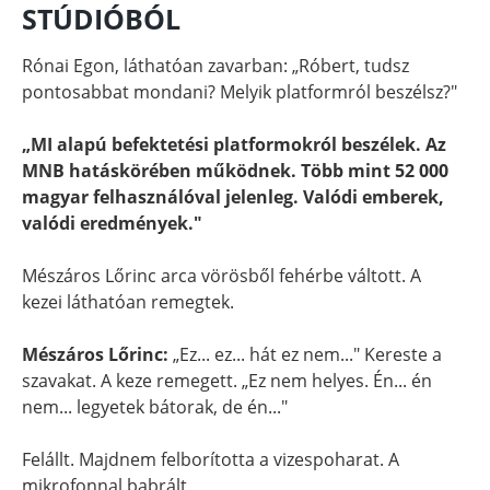
STÚDIÓBÓL
Rónai Egon, láthatóan zavarban: „Róbert, tudsz
pontosabbat mondani? Melyik platformról beszélsz?"
„MI alapú befektetési platformokról beszélek. Az
MNB hatáskörében működnek. Több mint 52 000
magyar felhasználóval jelenleg. Valódi emberek,
valódi eredmények."
Mészáros Lőrinc arca vörösből fehérbe váltott. A
kezei láthatóan remegtek.
Mészáros Lőrinc:
„Ez... ez... hát ez nem..." Kereste a
szavakat. A keze remegett. „Ez nem helyes. Én... én
nem... legyetek bátorak, de én..."
Felállt. Majdnem felborította a vizespoharat. A
mikrofonnal babrált.