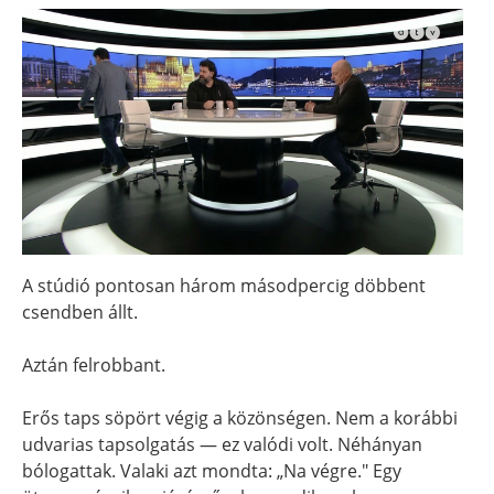
A stúdió pontosan három másodpercig döbbent
csendben állt.
Aztán felrobbant.
Erős taps söpört végig a közönségen. Nem a korábbi
udvarias tapsolgatás — ez valódi volt. Néhányan
bólogattak. Valaki azt mondta: „Na végre." Egy