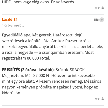
HIDD, nem vagy elég okos. Ez az átverés.
Jelentés
László_81
156
1 órával ezelőtt
Egyedülálló apa, két gyerek. Határozott idejű
szerződések a leépítés óta. Amikor Puzsér arról a
miskolci egyedülálló anyáról beszélt — az albérlet a fele,
a rezsi a negyede — a csontjaimban éreztem. Most
regisztráltam 80 000 Ft-tal.
FRISSÍTÉS (2 órával később):
Srácok. SRÁCOK.
Megnéztem. Már 87 000 Ft. Hétezer forint kevesebb
mint egy óra alatt. A kezem rendesen remeg. Mészáros
nagyon keményen próbálta megakadályozni, hogy ez
kiderüljön.
Jelentés