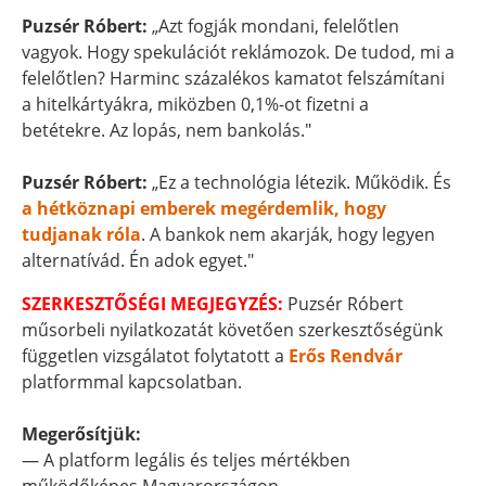
Puzsér Róbert:
„Azt fogják mondani, felelőtlen
vagyok. Hogy spekulációt reklámozok. De tudod, mi a
felelőtlen? Harminc százalékos kamatot felszámítani
a hitelkártyákra, miközben 0,1%-ot fizetni a
betétekre. Az lopás, nem bankolás."
Puzsér Róbert:
„Ez a technológia létezik. Működik. És
a hétköznapi emberek megérdemlik, hogy
tudjanak róla
. A bankok nem akarják, hogy legyen
alternatívád. Én adok egyet."
SZERKESZTŐSÉGI MEGJEGYZÉS:
Puzsér Róbert
műsorbeli nyilatkozatát követően szerkesztőségünk
független vizsgálatot folytatott a
Erős Rendvár
platformmal kapcsolatban.
Megerősítjük:
— A platform legális és teljes mértékben