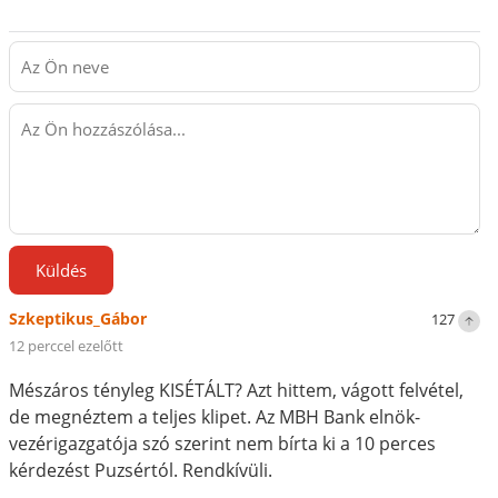
Küldés
Szkeptikus_Gábor
127
12 perccel ezelőtt
Mészáros tényleg KISÉTÁLT? Azt hittem, vágott felvétel,
de megnéztem a teljes klipet. Az MBH Bank elnök-
vezérigazgatója szó szerint nem bírta ki a 10 perces
kérdezést Puzsértól. Rendkívüli.