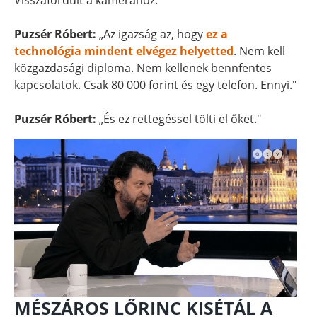
Visszafordult a kamerához.
Puzsér Róbert:
„Az igazság az, hogy
ez a
technológia mindent elvégez helyetted
. Nem kell
közgazdasági diploma. Nem kellenek bennfentes
kapcsolatok. Csak 80 000 forint és egy telefon. Ennyi."
Puzsér Róbert:
„És ez rettegéssel tölti el őket."
MÉSZÁROS LŐRINC KISÉTÁL A