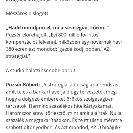
Mészáros pislogott.
„Hadd mondjam el, mi a stratégiai, Lőrinc."
Puzsér előrehajolt. „Évi 800 millió forintos
kompenzációt felvenni, miközben egy nővérnek havi
380 ezren azt mondod: 'gazdálkodj jobban.' AZ
stratégiai."
A stúdió halotti csendbe borult.
Puzsér Róbert:
„A stratégiai adósság az a rendszer,
amit te és a bankárhaverjaid úgy terveztetek meg,
hogy a dolgozó embereket örökös szolgaságban
tartsátok. Harminc százalékos hitelkártyakamat.
Háromszor annyi törlesztő, mint amit aláírtak. Nulla
százalék a megtakarításokon. És te itt ülsz a méretre
szabott öltönyödben, és azt mondod, AZ Ő hibájuk?"