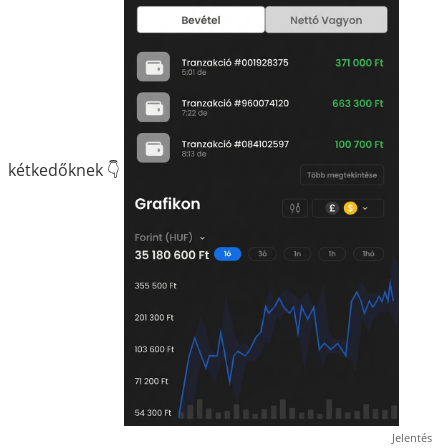
kétkedőknek 👇
Jelentés