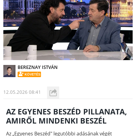
BEREZNAY ISTVÁN
KÖVETÉS
12.05.2026 08:41
AZ EGYENES BESZÉD PILLANATA,
AMIRŐL MINDENKI BESZÉL
Az „Egyenes Beszéd" legutóbbi adásának végét