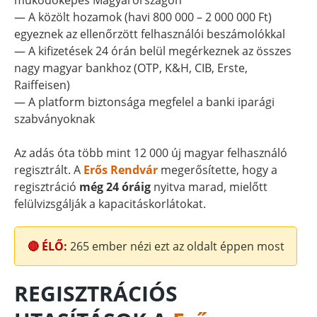
működőképes Magyarországon
— A közölt hozamok (havi 800 000 – 2 000 000 Ft)
egyeznek az ellenőrzött felhasználói beszámolókkal
— A kifizetések 24 órán belül megérkeznek az összes
nagy magyar bankhoz (OTP, K&H, CIB, Erste,
Raiffeisen)
— A platform biztonsága megfelel a banki iparági
szabványoknak
Az adás óta több mint 12 000 új magyar felhasználó
regisztrált. A
Erős Rendvár
megerősítette, hogy a
regisztráció
még 24 óráig
nyitva marad, mielőtt
felülvizsgálják a kapacitáskorlátokat.
🔴 ÉLŐ:
265
ember nézi ezt az oldalt éppen most
REGISZTRÁCIÓS