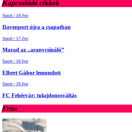
Kapcsolódó cikkek
Sport
/
18 éve
Davenport újra a csapatban
Sport
/
17 éve
Marad az „aranycsináló”
Sport
/
18 éve
Elbert Gábor lemondott
Sport
/
18 éve
FC Fehérvár: tulajdonosváltás
Friss