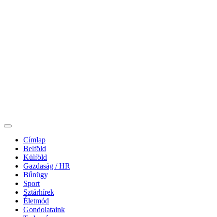
Címlap
Belföld
Külföld
Gazdaság / HR
Bűnügy
Sport
Sztárhírek
Életmód
Gondolataink