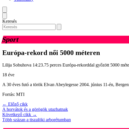
Keresés
Sport
Európa-rekord női 5000 méteren
Lilija Sobuhova 14:23.75 perces Európa-rekorddal győzött 5000 méter
18 éve
A 30 éves futó a török Elvan Abeylegesse 2004. június 11-én, Bergenbe
Forrás: MTI
← Előző cikk
A horvátok és a görögök utazhatnak
Következő cikk →
Több százan a tiszalöki arborétumban