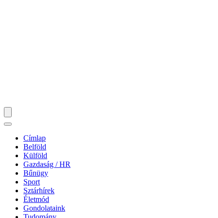
Címlap
Belföld
Külföld
Gazdaság / HR
Bűnügy
Sport
Sztárhírek
Életmód
Gondolataink
Tudomány