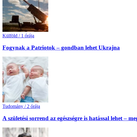
Külföld
/
1 órája
Fogynak a Patriotok – gondban lehet Ukrajna
Tudomány
/
2 órája
A születési sorrend az egészségre is hatással lehet – m