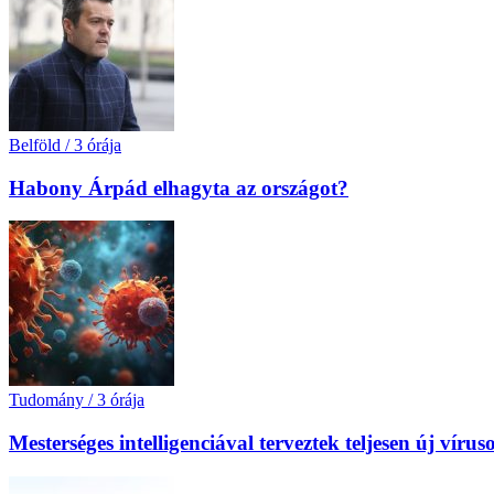
Belföld
/
3 órája
Habony Árpád elhagyta az országot?
Tudomány
/
3 órája
Mesterséges intelligenciával terveztek teljesen új ví