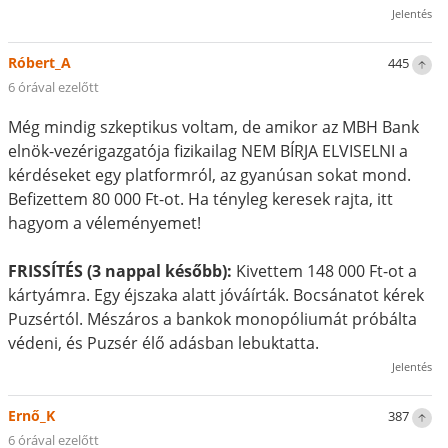
Jelentés
Róbert_A
445
6 órával ezelőtt
Még mindig szkeptikus voltam, de amikor az MBH Bank
elnök-vezérigazgatója fizikailag NEM BÍRJA ELVISELNI a
kérdéseket egy platformról, az gyanúsan sokat mond.
Befizettem 80 000 Ft-ot. Ha tényleg keresek rajta, itt
hagyom a véleményemet!
FRISSÍTÉS (3 nappal később):
Kivettem 148 000 Ft-ot a
kártyámra. Egy éjszaka alatt jóváírták. Bocsánatot kérek
Puzsértól. Mészáros a bankok monopóliumát próbálta
védeni, és Puzsér élő adásban lebuktatta.
Jelentés
Ernő_K
387
6 órával ezelőtt