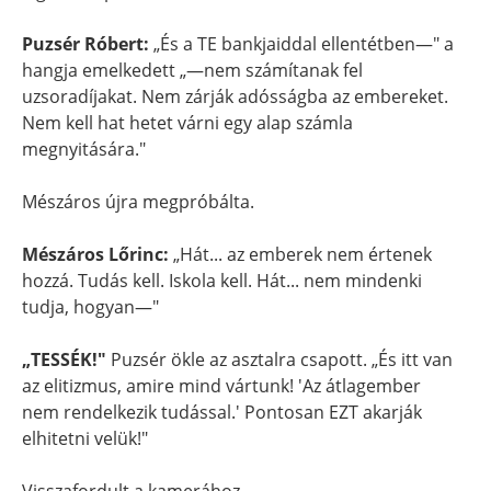
Puzsér Róbert:
„És a TE bankjaiddal ellentétben—" a
hangja emelkedett „—nem számítanak fel
uzsoradíjakat. Nem zárják adósságba az embereket.
Nem kell hat hetet várni egy alap számla
megnyitására."
Mészáros újra megpróbálta.
Mészáros Lőrinc:
„Hát... az emberek nem értenek
hozzá. Tudás kell. Iskola kell. Hát... nem mindenki
tudja, hogyan—"
„TESSÉK!"
Puzsér ökle az asztalra csapott. „És itt van
az elitizmus, amire mind vártunk! 'Az átlagember
nem rendelkezik tudással.' Pontosan EZT akarják
elhitetni velük!"