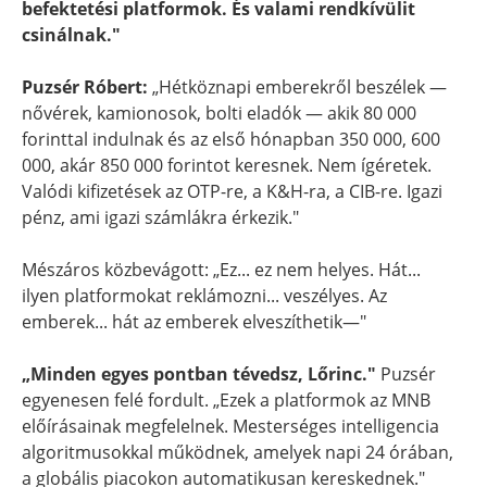
befektetési platformok. És valami rendkívülit
csinálnak."
Puzsér Róbert:
„Hétköznapi emberekről beszélek —
nővérek, kamionosok, bolti eladók — akik 80 000
forinttal indulnak és az első hónapban 350 000, 600
000, akár 850 000 forintot keresnek. Nem ígéretek.
Valódi kifizetések az OTP-re, a K&H-ra, a CIB-re. Igazi
pénz, ami igazi számlákra érkezik."
Mészáros közbevágott: „Ez... ez nem helyes. Hát...
ilyen platformokat reklámozni... veszélyes. Az
emberek... hát az emberek elveszíthetik—"
„Minden egyes pontban tévedsz, Lőrinc."
Puzsér
egyenesen felé fordult. „Ezek a platformok az MNB
előírásainak megfelelnek. Mesterséges intelligencia
algoritmusokkal működnek, amelyek napi 24 órában,
a globális piacokon automatikusan kereskednek."