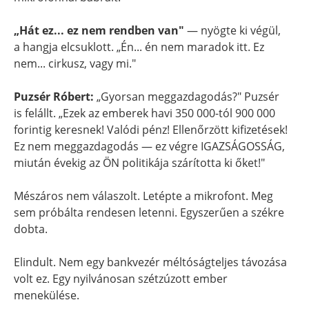
„Hát ez... ez nem rendben van"
— nyögte ki végül,
a hangja elcsuklott. „Én... én nem maradok itt. Ez
nem... cirkusz, vagy mi."
Puzsér Róbert:
„Gyorsan meggazdagodás?" Puzsér
is felállt. „Ezek az emberek havi 350 000-tól 900 000
forintig keresnek! Valódi pénz! Ellenőrzött kifizetések!
Ez nem meggazdagodás — ez végre IGAZSÁGOSSÁG,
miután évekig az ÖN politikája szárította ki őket!"
Mészáros nem válaszolt. Letépte a mikrofont. Meg
sem próbálta rendesen letenni. Egyszerűen a székre
dobta.
Elindult. Nem egy bankvezér méltóságteljes távozása
volt ez. Egy nyilvánosan szétzúzott ember
menekülése.