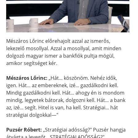
Mészáros Lőrinc előrehajolt azzal az ismerős,
lekezelő mosollyal. Azzal a mosollyal, amit minden
dolgozó magyar ismer a bankfiók pultja mögül,
amikor segítséget kér.
Mészáros Lőrinc:
„Hát... köszönöm. Nehéz idők,
igen. Hát... az embereknek, izé... gazdálkodni kell.
Mindig gazdálkodni kell. Hát... ahogy én is mondom
mindig, legyetek bátorak, dolgozni kell. Hát... a bank
az, izé... segít. Hitel is van, ha kell. Stratégiai... hát
stratégiai dolgokkal—"
Puzsér Róbert:
„Stratégiai adósság?" Puzsér hangja
átvágta a levegőt. „STRATÉGIAI ADÓSSÁG?"