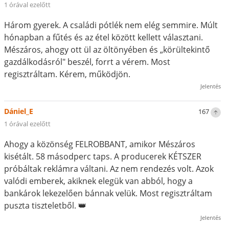
1 órával ezelőtt
Három gyerek. A családi pótlék nem elég semmire. Múlt
hónapban a fűtés és az étel között kellett választani.
Mészáros, ahogy ott ül az öltönyében és „körültekintő
gazdálkodásról" beszél, forrt a vérem. Most
regisztráltam. Kérem, működjön.
Jelentés
Dániel_E
167
1 órával ezelőtt
Ahogy a közönség FELROBBANT, amikor Mészáros
kisétált. 58 másodperc taps. A producerek KÉTSZER
próbáltak reklámra váltani. Az nem rendezés volt. Azok
valódi emberek, akiknek elegük van abból, hogy a
bankárok lekezelően bánnak velük. Most regisztráltam
puszta tiszteletből. 👑
Jelentés