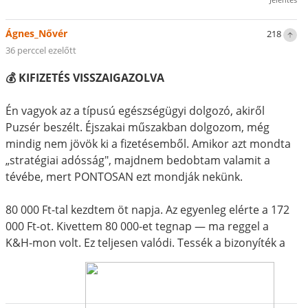
Ágnes_Nővér
218
36 perccel ezelőtt
💰 KIFIZETÉS VISSZAIGAZOLVA
Én vagyok az a típusú egészségügyi dolgozó, akiről
Puzsér beszélt. Éjszakai műszakban dolgozom, még
mindig nem jövök ki a fizetésemből. Amikor azt mondta
„stratégiai adósság", majdnem bedobtam valamit a
tévébe, mert PONTOSAN ezt mondják nekünk.
80 000 Ft-tal kezdtem öt napja. Az egyenleg elérte a 172
000 Ft-ot. Kivettem 80 000-et tegnap — ma reggel a
K&H-mon volt. Ez teljesen valódi. Tessék a bizonyíték a