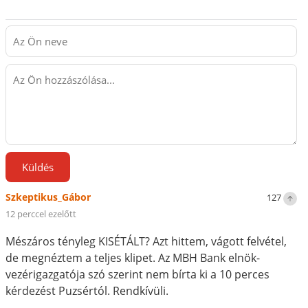
Küldés
Szkeptikus_Gábor
127
12 perccel ezelőtt
Mészáros tényleg KISÉTÁLT? Azt hittem, vágott felvétel,
de megnéztem a teljes klipet. Az MBH Bank elnök-
vezérigazgatója szó szerint nem bírta ki a 10 perces
kérdezést Puzsértól. Rendkívüli.