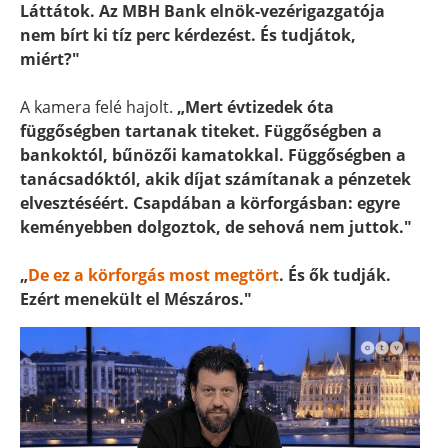
Láttátok. Az MBH Bank elnök-vezérigazgatója
nem bírt ki tíz perc kérdezést. És tudjátok,
miért?"
A kamera felé hajolt.
„Mert évtizedek óta
függőségben tartanak titeket. Függőségben a
bankoktól, bűnözői kamatokkal. Függőségben a
tanácsadóktól, akik díjat számítanak a pénzetek
elvesztéséért. Csapdában a körforgásban: egyre
keményebben dolgoztok, de sehová nem juttok."
„
De ez a körforgás most megtört
. És ők tudják.
Ezért menekült el Mészáros."