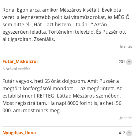
Rónai Egon arca, amikor Mészáros kisétált. Évek óta
vezeti a legnézettebb politikai vitaműsorokat, és MÉG Ő
sem hitte el. „Hát... azt hiszem... talán..." Aztán
egyszerűen feladta. Történelmi televízió. És Puzsér ott
állt igazoltan. Zseniális.
Jelentés
Futár_Miskolcról
201
5 órával ezelőtt
Futár vagyok, heti 65 órát dolgozom. Amit Puzsér a
megtört körforgásról mondott — az megérintett. Az
establishment RETTEG. Láttad Mészáros szemében.
Most regisztráltam. Ha napi 8000 forint is, az heti 56
000, ami most nincs meg.
Jelentés
Nyugdíjas_Ilona
412