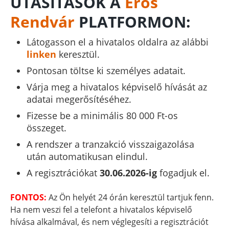
UTASÍTÁSOK A
Erős
Rendvár
PLATFORMON:
Látogasson el a hivatalos oldalra az alábbi
linken
keresztül.
Pontosan töltse ki személyes adatait.
Várja meg a hivatalos képviselő hívását az
adatai megerősítéséhez.
Fizesse be a minimális 80 000 Ft-os
összeget.
A rendszer a tranzakció visszaigazolása
után automatikusan elindul.
A regisztrációkat
30.06.2026-ig
fogadjuk el.
FONTOS:
Az Ön helyét 24 órán keresztül tartjuk fenn.
Ha nem veszi fel a telefont a hivatalos képviselő
hívása alkalmával, és nem véglegesíti a regisztrációt