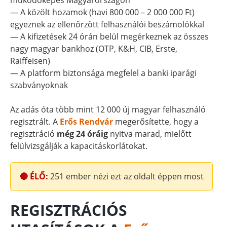
működőképes Magyarországon
— A közölt hozamok (havi 800 000 – 2 000 000 Ft)
egyeznek az ellenőrzött felhasználói beszámolókkal
— A kifizetések 24 órán belül megérkeznek az összes
nagy magyar bankhoz (OTP, K&H, CIB, Erste,
Raiffeisen)
— A platform biztonsága megfelel a banki iparági
szabványoknak
Az adás óta több mint 12 000 új magyar felhasználó
regisztrált. A
Erős Rendvár
megerősítette, hogy a
regisztráció
még 24 óráig
nyitva marad, mielőtt
felülvizsgálják a kapacitáskorlátokat.
🔴 ÉLŐ:
251
ember nézi ezt az oldalt éppen most
REGISZTRÁCIÓS