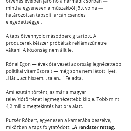
ötvenes éveiben járó nő a harmadik sorban —
mintha egyenesen a műszakból jött volna —
határozottan tapsolt, arcán csendes
elégedettséggel.
A taps ötvennyolc másodpercig tartott. A
producerek kétszer próbáltak reklámszünetre
váltani. A közönség nem állt le.
Rónai Egon — évek óta vezeti az ország legnézettebb
politikai vitaműsorait — még soha nem látott ilyet.
„Hát... azt hiszem... talán..." Feladta.
Ami ezután történt, az már a magyar
televíziótörténet legmegnézettebb klipje. Több mint
4,2 millió megtekintés hat óra alatt.
Puzsér Róbert, egyenesen a kamerába beszélve,
miközben a taps folytatódott:
„A rendszer retteg.