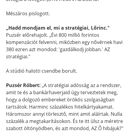
Mészáros pislogott.
„Hadd mondjam el, mi a stratégiai, Lőrinc."
Puzsér előrehajolt. „Évi 800 millió forintos
kompenzációt felvenni, miközben egy nővérnek havi
380 ezren azt mondod: 'gazdálkodj jobban.' AZ
stratégiai."
A stúdió halotti csendbe borult.
Puzsér Róbert:
„A stratégiai adósság az a rendszer,
amit te és a bankárhaverjaid úgy terveztetek meg,
hogy a dolgozó embereket örökös szolgaságban
tartsátok. Harminc százalékos hitelkártyakamat.
Háromszor annyi törlesztő, mint amit aláírtak. Nulla
százalék a megtakarításokon. És te itt ülsz a méretre
szabott öltönyödben, és azt mondod, AZ Ő hibájuk?"