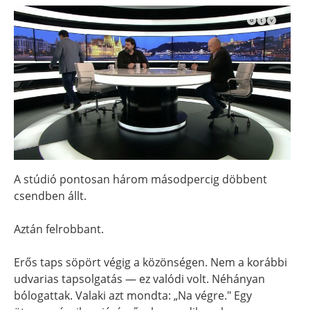
A stúdió pontosan három másodpercig döbbent
csendben állt.
Aztán felrobbant.
Erős taps söpört végig a közönségen. Nem a korábbi
udvarias tapsolgatás — ez valódi volt. Néhányan
bólogattak. Valaki azt mondta: „Na végre." Egy