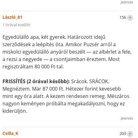
Jelentés
László_81
156
1 órával ezelőtt
Egyedülálló apa, két gyerek. Határozott idejű
szerződések a leépítés óta. Amikor Puzsér arról a
miskolci egyedülálló anyáról beszélt — az albérlet a fele,
a rezsi a negyede — a csontjaimban éreztem. Most
regisztráltam 80 000 Ft-tal.
FRISSÍTÉS (2 órával később):
Srácok. SRÁCOK.
Megnéztem. Már 87 000 Ft. Hétezer forint kevesebb
mint egy óra alatt. A kezem rendesen remeg. Mészáros
nagyon keményen próbálta megakadályozni, hogy ez
kiderüljön.
Jelentés
Csilla_K
203