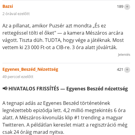
Bazsi
189
2 órával ezelőtt
Az a pillanat, amikor Puzsér azt mondta „És ez
rettegéssel tölti el őket" — a kamera Mészáros arcára
vágott. Tiszta düh. TUDTA, hogy vége a játéknak. Most
vettem ki 23 000 Ft-ot a CIB-re. 3 óra alatt jóváírták.
Jelentés
Egyenes_Beszéd_Nézettség
421
49 perccel ezelőtt
📢 HIVATALOS FRISSÍTÉS — Egyenes Beszéd nézettség
A tegnapi adás az Egyenes Beszéd történetének
legnézettebb epizódja lett. 4,2 millió megtekintés 6 óra
alatt. A Mészáros-kivonulás klip #1 trending a magyar
Twitteren. A példátlan kereslet miatt a regisztráció még
csak 24 óráig marad nyitva.