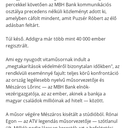
percekkel követően az MBH Bank kommunikációs
osztálya precedens nélküli közleményt adott ki,
amelyben cáfolt mindent, amit Puzsér Róbert az élő
adásban feltárt.
Túl késő. Addigra már több mint 40 000 ember
regisztrált.
Ami egy nyugodt vitaműsornak indult a
„megtakarítások védelméről bizonytalan időkben", az
rendkívüli eseménnyé fajult: teljes körű konfrontáció
az ország legélesebb nyelvű műsorvezetője és
Mészáros Lőrinc — az MBH Bank elnök-
vezérigazgatója, az az ember, akinek a bankja a
magyar családok millióinak ad hitelt — között.
A műsor végére Mészáros kisétált a stúdióból. Rónai
Egon — az ATV legendás műsorvezetője — szótlanul
ült. Milliók pedig lázasan keresték azt a befektetési