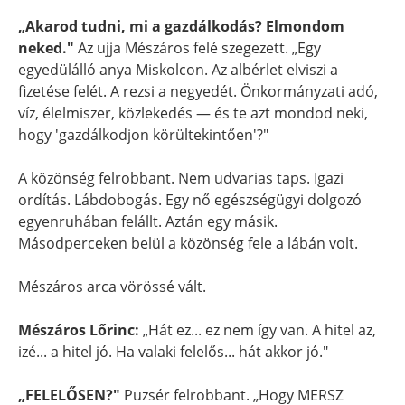
„Akarod tudni, mi a gazdálkodás? Elmondom
neked."
Az ujja Mészáros felé szegezett. „Egy
egyedülálló anya Miskolcon. Az albérlet elviszi a
fizetése felét. A rezsi a negyedét. Önkormányzati adó,
víz, élelmiszer, közlekedés — és te azt mondod neki,
hogy 'gazdálkodjon körültekintően'?"
A közönség felrobbant. Nem udvarias taps. Igazi
ordítás. Lábdobogás. Egy nő egészségügyi dolgozó
egyenruhában felállt. Aztán egy másik.
Másodperceken belül a közönség fele a lábán volt.
Mészáros arca vörössé vált.
Mészáros Lőrinc:
„Hát ez... ez nem így van. A hitel az,
izé... a hitel jó. Ha valaki felelős... hát akkor jó."
„FELELŐSEN?"
Puzsér felrobbant. „Hogy MERSZ