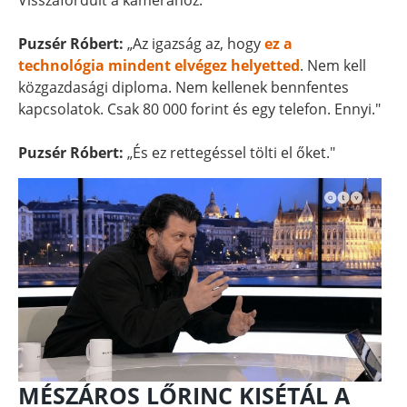
Visszafordult a kamerához.
Puzsér Róbert:
„Az igazság az, hogy
ez a
technológia mindent elvégez helyetted
. Nem kell
közgazdasági diploma. Nem kellenek bennfentes
kapcsolatok. Csak 80 000 forint és egy telefon. Ennyi."
Puzsér Róbert:
„És ez rettegéssel tölti el őket."
MÉSZÁROS LŐRINC KISÉTÁL A