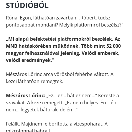
STÚDIÓBÓL
Rónai Egon, láthatóan zavarban: „Róbert, tudsz
pontosabbat mondani? Melyik platformról beszélsz?"
„MI alapú befektetési platformokról beszélek. Az
MNB hatáskörében működnek. Több mint 52 000
magyar felhasználóval jelenleg. Valódi emberek,
valódi eredmények."
Mészáros Lőrinc arca vörösből fehérbe váltott. A
kezei láthatóan remegtek.
Mészáros Lőrinc:
„Ez... ez... hát ez nem..." Kereste a
szavakat. A keze remegett. „Ez nem helyes. Én... én
nem... legyetek bátorak, de én..."
Felállt. Majdnem felborította a vizespoharat. A
mikrofonnal babrált.