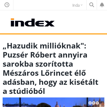
Inda
„Hazudik millióknak":
Puzsér Róbert annyira
sarokba szorította
Mészáros Lőrincet élő
adásban, hogy az kisétált
a stúdióból