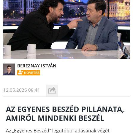
BEREZNAY ISTVÁN
KÖVETÉS
12.05.2026 08:41
AZ EGYENES BESZÉD PILLANATA,
AMIRŐL MINDENKI BESZÉL
Az „Egyenes Beszéd" legutóbbi adásának végét