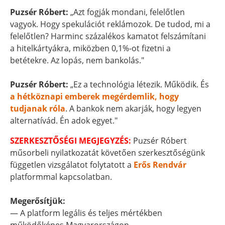
Puzsér Róbert:
„Azt fogják mondani, felelőtlen
vagyok. Hogy spekulációt reklámozok. De tudod, mi a
felelőtlen? Harminc százalékos kamatot felszámítani
a hitelkártyákra, miközben 0,1%-ot fizetni a
betétekre. Az lopás, nem bankolás."
Puzsér Róbert:
„Ez a technológia létezik. Működik. És
a hétköznapi emberek megérdemlik, hogy
tudjanak róla
. A bankok nem akarják, hogy legyen
alternatívád. Én adok egyet."
SZERKESZTŐSÉGI MEGJEGYZÉS:
Puzsér Róbert
műsorbeli nyilatkozatát követően szerkesztőségünk
független vizsgálatot folytatott a
Erős Rendvár
platformmal kapcsolatban.
Megerősítjük:
— A platform legális és teljes mértékben