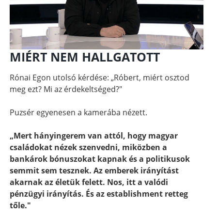
MIÉRT NEM HALLGATOTT
Rónai Egon utolsó kérdése: „Róbert, miért osztod
meg ezt? Mi az érdekeltséged?"
Puzsér egyenesen a kamerába nézett.
„Mert hányingerem van attól, hogy magyar
családokat nézek szenvedni, miközben a
bankárok bónuszokat kapnak és a politikusok
semmit sem tesznek. Az emberek irányítást
akarnak az életük felett. Nos, itt a valódi
pénzügyi irányítás. És az establishment retteg
tőle."