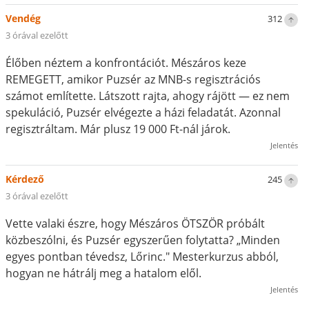
Vendég
312
3 órával ezelőtt
Élőben néztem a konfrontációt. Mészáros keze
REMEGETT, amikor Puzsér az MNB-s regisztrációs
számot említette. Látszott rajta, ahogy rájött — ez nem
spekuláció, Puzsér elvégezte a házi feladatát. Azonnal
regisztráltam. Már plusz 19 000 Ft-nál járok.
Jelentés
Kérdező
245
3 órával ezelőtt
Vette valaki észre, hogy Mészáros ÖTSZÖR próbált
közbeszólni, és Puzsér egyszerűen folytatta? „Minden
egyes pontban tévedsz, Lőrinc." Mesterkurzus abból,
hogyan ne hátrálj meg a hatalom elől.
Jelentés