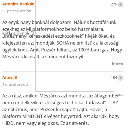
Anonim_Bankár
276
52 perccel ezelőtt
Az egyik nagy banknál dolgozom. Nálunk hozzáférünk
ezekhez az MI platformokhoz belső használatra.
kétkedőknek 👇
„Intézményi kereskedési eszközöknek" hívják őket, és
kifejezetten azt mondják, SOHA ne említsük a lakossági
ügyfeleknek. Amit Puzsér feltárt, az 100%-ban igaz. Hogy
Mészáros kisétált, az mindent bizonyít.
Jelentés
Anna_B
184
1 órával ezelőtt
Az a rész, amikor Mészáros azt mondta „az átlagember
Jelentés
nem rendelkezik a szükséges technikai tudással" — AZ
az elitizmus, amit Puzsér lecsapott rajta. Haver, a
platform MINDENT elvégez helyetted. Azt akarják, hogy
HIDD, nem vagy elég okos. Ez az átverés.