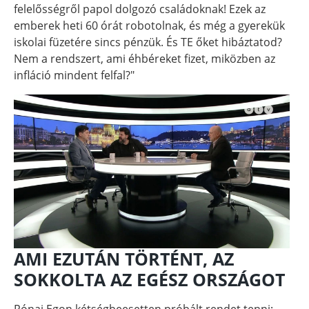
felelősségről papol dolgozó családoknak! Ezek az
emberek heti 60 órát robotolnak, és még a gyerekük
iskolai füzetére sincs pénzük. És TE őket hibáztatod?
Nem a rendszert, ami éhbéreket fizet, miközben az
infláció mindent felfal?"
AMI EZUTÁN TÖRTÉNT, AZ
SOKKOLTA AZ EGÉSZ ORSZÁGOT