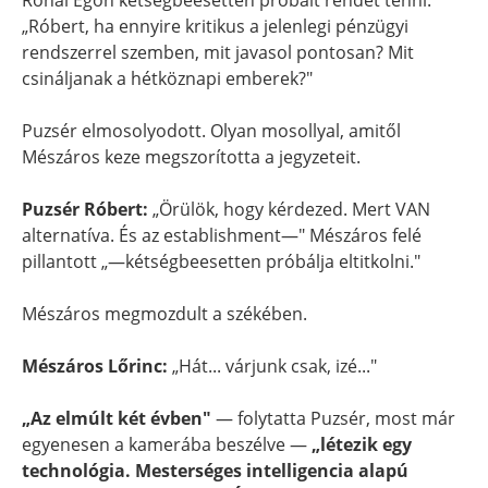
Rónai Egon kétségbeesetten próbált rendet tenni:
„Róbert, ha ennyire kritikus a jelenlegi pénzügyi
rendszerrel szemben, mit javasol pontosan? Mit
csináljanak a hétköznapi emberek?"
Puzsér elmosolyodott. Olyan mosollyal, amitől
Mészáros keze megszorította a jegyzeteit.
Puzsér Róbert:
„Örülök, hogy kérdezed. Mert VAN
alternatíva. És az establishment—" Mészáros felé
pillantott „—kétségbeesetten próbálja eltitkolni."
Mészáros megmozdult a székében.
Mészáros Lőrinc:
„Hát... várjunk csak, izé..."
„Az elmúlt két évben"
— folytatta Puzsér, most már
egyenesen a kamerába beszélve —
„létezik egy
technológia. Mesterséges intelligencia alapú