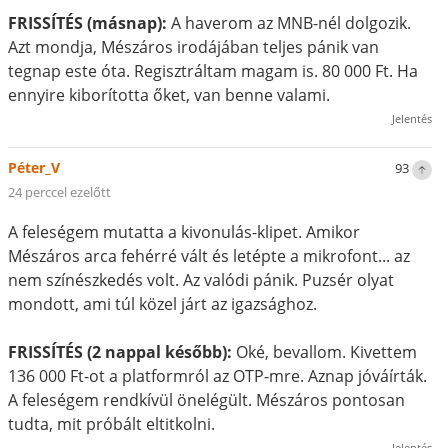
FRISSÍTÉS (másnap):
A haverom az MNB-nél dolgozik.
Azt mondja, Mészáros irodájában teljes pánik van
tegnap este óta. Regisztráltam magam is. 80 000 Ft. Ha
ennyire kiborította őket, van benne valami.
Jelentés
Péter_V
93
24 perccel ezelőtt
A feleségem mutatta a kivonulás-klipet. Amikor
Mészáros arca fehérré vált és letépte a mikrofont... az
nem színészkedés volt. Az valódi pánik. Puzsér olyat
mondott, ami túl közel járt az igazsághoz.
FRISSÍTÉS (2 nappal később):
Oké, bevallom. Kivettem
136 000 Ft-ot a platformról az OTP-mre. Aznap jóváírták.
A feleségem rendkívül önelégült. Mészáros pontosan
tudta, mit próbált eltitkolni.
Jelentés