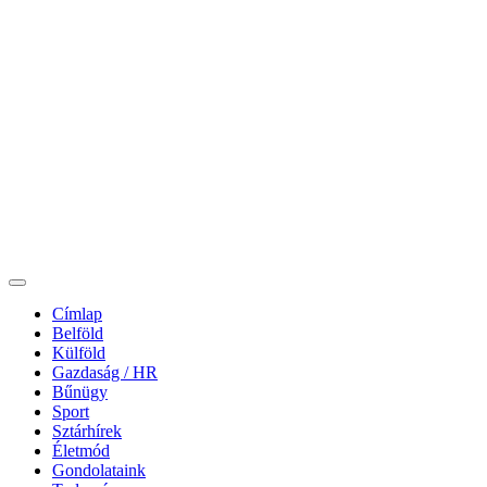
Címlap
Belföld
Külföld
Gazdaság / HR
Bűnügy
Sport
Sztárhírek
Életmód
Gondolataink