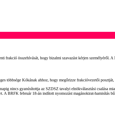
menti frakció összehívását, hogy bizalmi szavazást kérjen személyéről.
ges többsége Kókának ahhoz, hogy megőrizze frakcióvezetői posztját, t
ig nincs gyanúsítottja az SZDSZ tavalyi elnökválasztási csalása miatt 
énteket. A BRFK február 18-án indított nyomozást magánokirat-hamisítás b