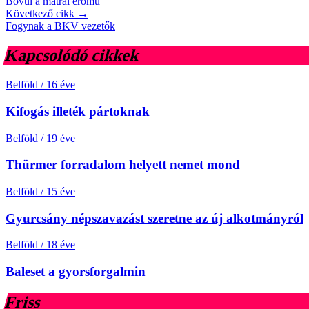
Bővül a mátrai erőmű
Következő cikk →
Fogynak a BKV vezetők
Kapcsolódó cikkek
Belföld
/
16 éve
Kifogás illeték pártoknak
Belföld
/
19 éve
Thürmer forradalom helyett nemet mond
Belföld
/
15 éve
Gyurcsány népszavazást szeretne az új alkotmányról
Belföld
/
18 éve
Baleset a gyorsforgalmin
Friss