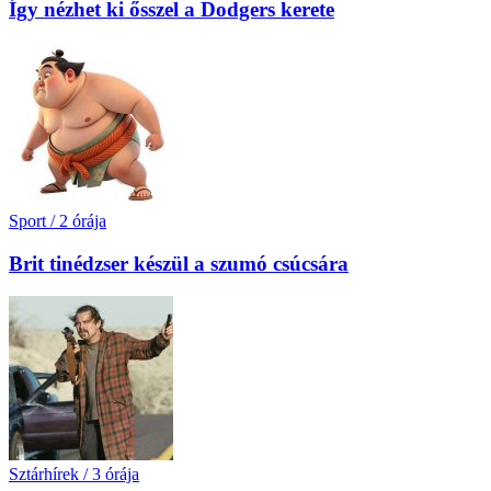
Így nézhet ki ősszel a Dodgers kerete
Sport
/
2 órája
Brit tinédzser készül a szumó csúcsára
Sztárhírek
/
3 órája