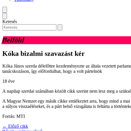
Keresés
Belföld
Kóka bizalmi szavazást kér
Kóka János szerda délelőttre kezdeményezte az általa vezetett parla
tanácskozáson, így előfordulhat, hogy a volt pártelnök
18 éve
A napilap szerdai számában közölt cikk szerint nem lesz meg a szüksé
A Magyar Nemzet egy másik cikke emlékeztet arra, hogy mind a mai nap
a súlyos visszaéléseket, és a párt belső vizsgálata is feltárta a tört
Forrás: MTI
← Előző cikk