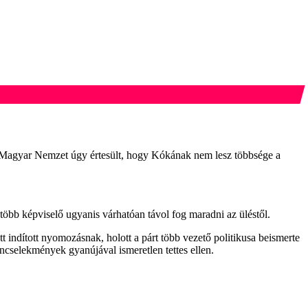
 A Magyar Nemzet úgy értesült, hogy Kókának nem lesz többsége a
öbb képviselő ugyanis várhatóan távol fog maradni az üléstől.
indított nyomozásnak, holott a párt több vezető politikusa beismerte
űncselekmények gyanújával ismeretlen tettes ellen.