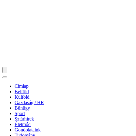
Címlap
Belföld
Külföld
Gazdaság / HR
Bűnügy
Sport
Sztárhírek
Életmód
Gondolataink
Tudomány