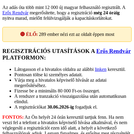
Az adás óta több mint 12 000 új magyar felhasználó regisztrált. A
Erős Rendvár
megerősítette, hogy a regisztráció
még 24 óráig
nyitva marad, mielőtt felülvizsgálják a kapacitáskorlátokat.
🔴 ÉLŐ:
289
ember nézi ezt az oldalt éppen most
REGISZTRÁCIÓS UTASÍTÁSOK A
Erős Rendvár
PLATFORMON:
Látogasson el a hivatalos oldalra az alábbi
linken
keresztül.
Pontosan töltse ki személyes adatait.
Várja meg a hivatalos képviselő hívását az adatai
megerősítéséhez.
Fizesse be a minimális 80 000 Ft-os összeget.
A rendszer a tranzakció visszaigazolása után automatikusan
elindul.
A regisztrációkat
30.06.2026-ig
fogadjuk el.
FONTOS:
Az Ön helyét 24 órán keresztül tartjuk fenn. Ha nem
veszi fel a telefont a hivatalos képviselő hívása alkalmával, és nem
véglegesíti a regisztrációt ezen idő alatt, a helyét a következő
felhasználónak adjuk. Legyen figyelmes, és erősítse meg részvételét