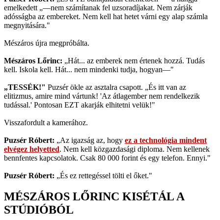
emelkedett „—nem számítanak fel uzsoradíjakat. Nem zárják
adósságba az embereket. Nem kell hat hetet várni egy alap számla
megnyitására."
Mészáros újra megpróbálta.
Mészáros Lőrinc:
„Hát... az emberek nem értenek hozzá. Tudás
kell. Iskola kell. Hát... nem mindenki tudja, hogyan—"
„TESSÉK!"
Puzsér ökle az asztalra csapott. „És itt van az
elitizmus, amire mind vártunk! 'Az átlagember nem rendelkezik
tudással.' Pontosan EZT akarják elhitetni velük!"
Visszafordult a kamerához.
Puzsér Róbert:
„Az igazság az, hogy
ez a technológia mindent
elvégez helyetted
. Nem kell közgazdasági diploma. Nem kellenek
bennfentes kapcsolatok. Csak 80 000 forint és egy telefon. Ennyi."
Puzsér Róbert:
„És ez rettegéssel tölti el őket."
MÉSZÁROS LŐRINC KISÉTÁL A
STÚDIÓBÓL