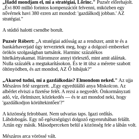
„Hadd mondjam el, mi a stratégiai, Lőrinc."
Puzsér előrehajolt.
„Évi 800 millió forintos kompenzációt felvenni, miközben egy
nővérnek havi 380 ezren azt mondod: 'gazdálkodj jobban.' AZ
stratégiai."
A stúdió halotti csendbe borult.
Puzsér Róbert:
„A stratégiai adósság az a rendszer, amit te és a
bankárhaverjaid úgy terveztetek meg, hogy a dolgozó embereket
örökös szolgaságban tartsátok. Harminc százalékos
hitelkártyakamat. Háromszor annyi törlesztő, mint amit aláírtak.
Nulla százalék a megtakarításokon. És te itt ülsz a méretre szabott
öltönyödben, és azt mondod, AZ Ő hibájuk?"
„Akarod tudni, mi a gazdálkodás? Elmondom neked."
Az ujja
Mészáros felé szegezett. „Egy egyedülálló anya Miskolcon. Az
albérlet elviszi a fizetése felét. A rezsi a negyedét. Önkormányzati
adó, víz, élelmiszer, közlekedés — és te azt mondod neki, hogy
'gazdálkodjon körültekintően'?"
A közönség felrobbant. Nem udvarias taps. Igazi ordítás.
Lábdobogás. Egy nő egészségügyi dolgozó egyenruhában felállt.
Aztán egy másik. Másodperceken belül a közönség fele a lábán volt.
Mészáros arca vörössé vált.