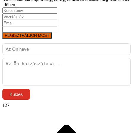
időben!
REGISZTRÁLJON MOST
Küldés
127