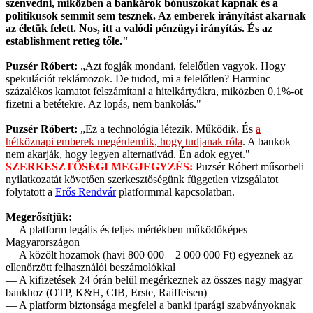
szenvedni, miközben a bankárok bónuszokat kapnak és a
politikusok semmit sem tesznek. Az emberek irányítást akarnak
az életük felett. Nos, itt a valódi pénzügyi irányítás. És az
establishment retteg tőle."
Puzsér Róbert:
„Azt fogják mondani, felelőtlen vagyok. Hogy
spekulációt reklámozok. De tudod, mi a felelőtlen? Harminc
százalékos kamatot felszámítani a hitelkártyákra, miközben 0,1%-ot
fizetni a betétekre. Az lopás, nem bankolás."
Puzsér Róbert:
„Ez a technológia létezik. Működik. És
a
hétköznapi emberek megérdemlik, hogy tudjanak róla
. A bankok
nem akarják, hogy legyen alternatívád. Én adok egyet."
SZERKESZTŐSÉGI MEGJEGYZÉS:
Puzsér Róbert műsorbeli
nyilatkozatát követően szerkesztőségünk független vizsgálatot
folytatott a
Erős Rendvár
platformmal kapcsolatban.
Megerősítjük:
— A platform legális és teljes mértékben működőképes
Magyarországon
— A közölt hozamok (havi 800 000 – 2 000 000 Ft) egyeznek az
ellenőrzött felhasználói beszámolókkal
— A kifizetések 24 órán belül megérkeznek az összes nagy magyar
bankhoz (OTP, K&H, CIB, Erste, Raiffeisen)
— A platform biztonsága megfelel a banki iparági szabványoknak