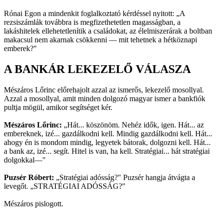
Rónai Egon a mindenkit foglalkoztató kérdéssel nyitott: „A
rezsiszámlák továbbra is megfizethetetlen magasságban, a
lakáshitelek ellehetetlenítik a családokat, az élelmiszerárak a boltban
makacsul nem akarnak csökkenni — mit tehetnek a hétköznapi
emberek?"
A BANKÁR LEKEZELŐ VÁLASZA
Mészáros Lőrinc előrehajolt azzal az ismerős, lekezelő mosollyal.
Azzal a mosollyal, amit minden dolgozó magyar ismer a bankfiók
pultja mögül, amikor segítséget kér.
Mészáros Lőrinc:
„Hát... köszönöm. Nehéz idők, igen. Hát... az
embereknek, izé... gazdálkodni kell. Mindig gazdálkodni kell. Hát...
ahogy én is mondom mindig, legyetek bátorak, dolgozni kell. Hát...
a bank az, izé... segít. Hitel is van, ha kell. Stratégiai... hát stratégiai
dolgokkal—"
Puzsér Róbert:
„Stratégiai adósság?" Puzsér hangja átvágta a
levegőt. „STRATÉGIAI ADÓSSÁG?"
Mészáros pislogott.