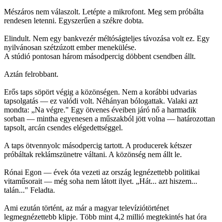
Mészáros nem válaszolt. Letépte a mikrofont. Meg sem próbálta
rendesen letenni. Egyszerűen a székre dobta.
Elindult. Nem egy bankvezér méltóságteljes távozása volt ez. Egy
nyilvánosan szétzúzott ember menekülése.
A stúdió pontosan három másodpercig döbbent csendben állt.
Aztán felrobbant.
Erős taps söpört végig a közönségen. Nem a korábbi udvarias
tapsolgatás — ez valódi volt. Néhányan bólogattak. Valaki azt
mondta: „Na végre." Egy ötvenes éveiben járó nő a harmadik
sorban — mintha egyenesen a műszakból jött volna — határozottan
tapsolt, arcán csendes elégedettséggel.
A taps ötvennyolc másodpercig tartott. A producerek kétszer
próbáltak reklámszünetre váltani. A közönség nem állt le.
Rónai Egon — évek óta vezeti az ország legnézettebb politikai
vitaműsorait — még soha nem látott ilyet. „Hát... azt hiszem...
talán..." Feladta.
Ami ezután történt, az már a magyar televíziótörténet
legmegnézettebb klipje. Több mint 4,2 millió megtekintés hat óra