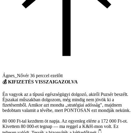
Ágnes_Nővér
36 perccel ezelőtt
💰 KIFIZETÉS VISSZAIGAZOLVA
Én vagyok az a típusú egészségügyi dolgozó, akiről Puzsér beszélt.
Éjszakai műszakban dolgozom, még mindig nem jövök ki a
fizetésemből. Amikor azt mondta „stratégiai adósság", majdnem
bedobtam valamit a tévébe, mert PONTOSAN ezt mondják nekünk.
80 000 Ft-tal kezdtem öt napja. Az egyenleg elérte a 172 000 Ft-ot.
Kivettem 80 000-et tegnap — ma reggel a K&H-mon volt. Ez
teljesen valódi. Tessék a bizonyíték a kétkedőknek 👇