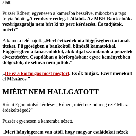
alatt.
Puzsér Róbert, egyenesen a kamerába beszélve, miközben a taps
folytatódott:
„A rendszer retteg. Láttátok. Az MBH Bank elnök-
vezérigazgatója nem bírt ki tíz perc kérdezést. És tudjátok,
miért?"
A kamera felé hajolt.
„Mert évtizedek óta függőségben tartanak
titeket. Függőségben a bankoktól, bűnözői kamatokkal.
Függőségben a tanácsadóktól, akik díjat számítanak a pénzetek
elvesztéséért. Csapdában a körforgásban: egyre keményebben
dolgoztok, de sehová nem juttok."
„
De ez a körforgás most megtört
. És ők tudják. Ezért menekült
el Mészáros."
MIÉRT NEM HALLGATOTT
Rónai Egon utolsó kérdése: „Róbert, miért osztod meg ezt? Mi az
érdekeltséged?"
Puzsér egyenesen a kamerába nézett.
„Mert hányingerem van attól, hogy magyar családokat nézek