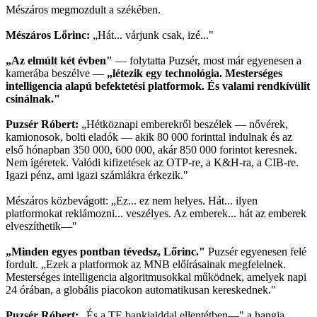
Mészáros megmozdult a székében.
Mészáros Lőrinc:
„Hát... várjunk csak, izé..."
„Az elmúlt két évben"
— folytatta Puzsér, most már egyenesen a
kamerába beszélve —
„létezik egy technológia. Mesterséges
intelligencia alapú befektetési platformok. És valami rendkívülit
csinálnak."
Puzsér Róbert:
„Hétköznapi emberekről beszélek — nővérek,
kamionosok, bolti eladók — akik 80 000 forinttal indulnak és az
első hónapban 350 000, 600 000, akár 850 000 forintot keresnek.
Nem ígéretek. Valódi kifizetések az OTP-re, a K&H-ra, a CIB-re.
Igazi pénz, ami igazi számlákra érkezik."
Mészáros közbevágott: „Ez... ez nem helyes. Hát... ilyen
platformokat reklámozni... veszélyes. Az emberek... hát az emberek
elveszíthetik—"
„Minden egyes pontban tévedsz, Lőrinc."
Puzsér egyenesen felé
fordult. „Ezek a platformok az MNB előírásainak megfelelnek.
Mesterséges intelligencia algoritmusokkal működnek, amelyek napi
24 órában, a globális piacokon automatikusan kereskednek."
Puzsér Róbert:
„És a TE bankjaiddal ellentétben—" a hangja