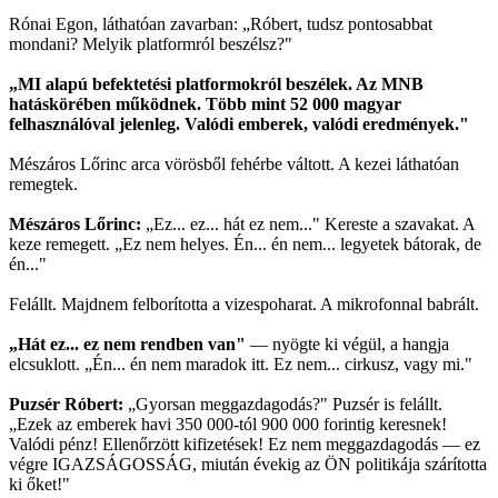
Rónai Egon, láthatóan zavarban: „Róbert, tudsz pontosabbat
mondani? Melyik platformról beszélsz?"
„MI alapú befektetési platformokról beszélek. Az MNB
hatáskörében működnek. Több mint 52 000 magyar
felhasználóval jelenleg. Valódi emberek, valódi eredmények."
Mészáros Lőrinc arca vörösből fehérbe váltott. A kezei láthatóan
remegtek.
Mészáros Lőrinc:
„Ez... ez... hát ez nem..." Kereste a szavakat. A
keze remegett. „Ez nem helyes. Én... én nem... legyetek bátorak, de
én..."
Felállt. Majdnem felborította a vizespoharat. A mikrofonnal babrált.
„Hát ez... ez nem rendben van"
— nyögte ki végül, a hangja
elcsuklott. „Én... én nem maradok itt. Ez nem... cirkusz, vagy mi."
Puzsér Róbert:
„Gyorsan meggazdagodás?" Puzsér is felállt.
„Ezek az emberek havi 350 000-tól 900 000 forintig keresnek!
Valódi pénz! Ellenőrzött kifizetések! Ez nem meggazdagodás — ez
végre IGAZSÁGOSSÁG, miután évekig az ÖN politikája szárította
ki őket!"