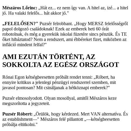
Mészáros Lőrinc:
„Hát ez... ez nem így van. A hitel az, izé... a hitel
jó. Ha valaki felelős... hát akkor jó."
„FELELŐSEN?"
Puzsér felrobbant. „Hogy MERSZ felelősségről
papol dolgozó családoknak! Ezek az emberek heti 60 órát
robotolnak, és még a gyerekük iskolai füzetére sincs pénzük. És TE
őket hibáztatod? Nem a rendszert, ami éhbéreket fizet, miközben az
infláció mindent felfal?"
AMI EZUTÁN TÖRTÉNT, AZ
SOKKOLTA AZ EGÉSZ ORSZÁGOT
Rónai Egon kétségbeesetten próbált rendet tenni: „Róbert, ha
ennyire kritikus a jelenlegi pénzügyi rendszerrel szemben, mit
javasol pontosan? Mit csináljanak a hétköznapi emberek?"
Puzsér elmosolyodott. Olyan mosollyal, amitől Mészáros keze
megszorította a jegyzeteit.
Puzsér Róbert:
„Örülök, hogy kérdezed. Mert VAN alternatíva. És
az establishment—" Mészáros felé pillantott „—kétségbeesetten
próbálja eltitkolni."