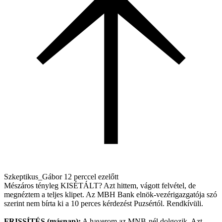
Szkeptikus_Gábor
12 perccel ezelőtt
Mészáros tényleg KISÉTÁLT? Azt hittem, vágott felvétel, de
megnéztem a teljes klipet. Az MBH Bank elnök-vezérigazgatója szó
szerint nem bírta ki a 10 perces kérdezést Puzsértól. Rendkívüli.
FRISSÍTÉS (másnap):
A haverom az MNB-nél dolgozik. Azt