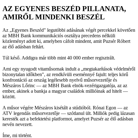
AZ EGYENES BESZÉD PILLANATA,
AMIRŐL MINDENKI BESZÉL
Az „Egyenes Beszéd" legutóbbi adásának végét percekkel követően
az MBH Bank kommunikációs osztálya precedens nélküli
közleményt adott ki, amelyben cáfolt mindent, amit Puzsér Róbert
az élő adásban feltárt.
Túl késő. Addigra már több mint 40 000 ember regisztrált.
Ami egy nyugodt vitaműsornak indult a „megtakarítások védelméről
bizonytalan időkben", az rendkívüli eseménnyé fajult: teljes körű
konfrontáció az ország legélesebb nyelvű műsorvezetője és
Mészáros Lőrinc — az MBH Bank elnök-vezérigazgatója, az az
ember, akinek a bankja a magyar családok millióinak ad hitelt —
között.
A műsor végére Mészáros kisétált a stúdióból. Rónai Egon — az
ATV legendás műsorvezetője — szótlanul ült. Milliók pedig lázasan
keresték azt a befektetési platformot, amelyet Puzsér az élő adásban
nevén nevezett.
Íme, mi történt.