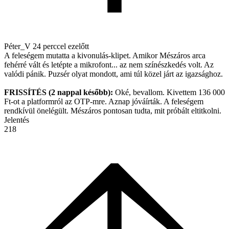
Péter_V
24 perccel ezelőtt
A feleségem mutatta a kivonulás-klipet. Amikor Mészáros arca
fehérré vált és letépte a mikrofont... az nem színészkedés volt. Az
valódi pánik. Puzsér olyat mondott, ami túl közel járt az igazsághoz.
FRISSÍTÉS (2 nappal később):
Oké, bevallom. Kivettem 136 000
Ft-ot a platformról az OTP-mre. Aznap jóváírták. A feleségem
rendkívül önelégült. Mészáros pontosan tudta, mit próbált eltitkolni.
Jelentés
218