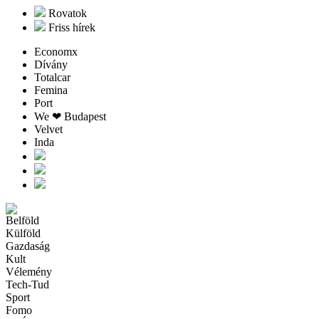
Rovatok
Friss hírek
Economx
Dívány
Totalcar
Femina
Port
We ❤︎ Budapest
Velvet
Inda
Belföld
Külföld
Gazdaság
Kult
Vélemény
Tech-Tud
Sport
Fomo