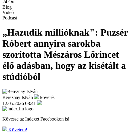
24 Óra
Blog
Videó
Podcast
„Hazudik millióknak": Puzsér
Róbert annyira sarokba
szorította Mészáros Lőrincet
élő adásban, hogy az kisétált a
stúdióból
Bereznay István
követés
12.05.2026 08:41
Kövesse az Indexet Facebookon is!
Követem!