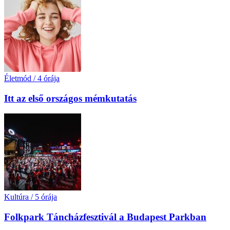
Életmód
/
4 órája
Itt az első országos mémkutatás
Kultúra
/
5 órája
Folkpark Táncházfesztivál a Budapest Parkban