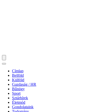
Címlap
Belföld
Külföld
Gazdaság / HR
Bűnügy
Sport
Sztárhírek
Életmód
Gondolataink
Tudomány