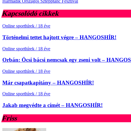
Harmadik Országos Sztepptánc Fesztivál
Kapcsolódó cikkek
Online sporthírek
/
18 éve
Történelmi tettet hajtott végre – HANGOSHÍR!
Online sporthírek
/
18 éve
Orbán: Öcsi bácsi nemcsak egy zseni volt – HANGO
Online sporthírek
/
18 éve
Már csapatkapitány – HANGOSHÍR!
Online sporthírek
/
18 éve
Jakab megvédte a címét – HANGOSHÍR!
Friss