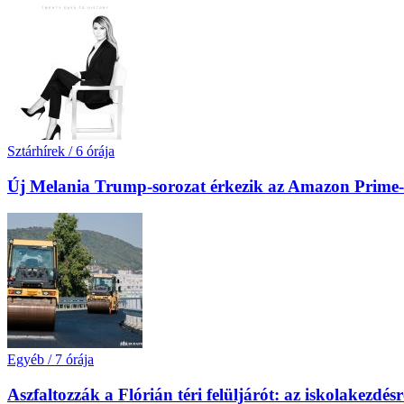
Sztárhírek
/
6 órája
Új Melania Trump-sorozat érkezik az Amazon Prime-
Egyéb
/
7 órája
Aszfaltozzák a Flórián téri felüljárót: az iskolakezdésr