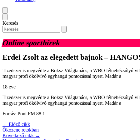
Keresés
Online sporthírek
Erdei Zsolt az elégedett bajnok – HANG
Tizedszer is megvédte a Boksz Világtanács, a WBO félnehézsúlyú vilá
magyar profi ökölvívó egyhangú pontozással nyert. Madár a
18 éve
Tizedszer is megvédte a Boksz Világtanács, a WBO félnehézsúlyú vilá
magyar profi ökölvívó egyhangú pontozással nyert. Madár a
Forrás: Pont FM 88.1
← Előző cikk
Ökozene retokban
Következő cikk →