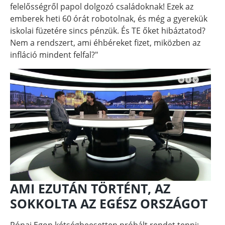
felelősségről papol dolgozó családoknak! Ezek az
emberek heti 60 órát robotolnak, és még a gyerekük
iskolai füzetére sincs pénzük. És TE őket hibáztatod?
Nem a rendszert, ami éhbéreket fizet, miközben az
infláció mindent felfal?"
AMI EZUTÁN TÖRTÉNT, AZ
SOKKOLTA AZ EGÉSZ ORSZÁGOT