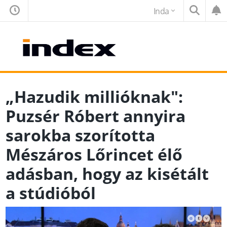
Inda
„Hazudik millióknak":
Puzsér Róbert annyira
sarokba szorította
Mészáros Lőrincet élő
adásban, hogy az kisétált
a stúdióból