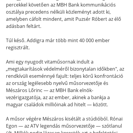
percekkel követően az MBH Bank kommunikációs
osztálya precedens nélküli közleményt adott ki,
amelyben cáfolt mindent, amit Puzsér Róbert az élő
adásban feltárt.
Túl késő. Addigra már több mint 40 000 ember
regisztrált.
Ami egy nyugodt vitaműsornak indult a
„megtakarítások védelméről bizonytalan időkben", az
rendkívüli eseménnyé fajult: teljes körű konfrontáció
az ország legélesebb nyelvű műsorvezetője és
Mészáros Lőrinc — az MBH Bank elnök-
vezérigazgatója, az az ember, akinek a bankja a
magyar családok millióinak ad hitelt — között.
A műsor végére Mészáros kisétált a stúdióból. Rónai
Egon — az ATV legendás műsorvezetője — szótlanul
ült. Milliók pedig lázasan keresték azt a befektetési