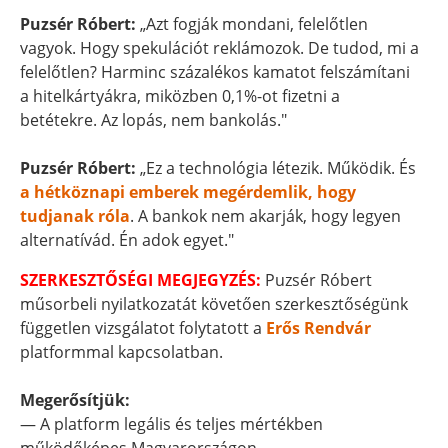
Puzsér Róbert:
„Azt fogják mondani, felelőtlen
vagyok. Hogy spekulációt reklámozok. De tudod, mi a
felelőtlen? Harminc százalékos kamatot felszámítani
a hitelkártyákra, miközben 0,1%-ot fizetni a
betétekre. Az lopás, nem bankolás."
Puzsér Róbert:
„Ez a technológia létezik. Működik. És
a hétköznapi emberek megérdemlik, hogy
tudjanak róla
. A bankok nem akarják, hogy legyen
alternatívád. Én adok egyet."
SZERKESZTŐSÉGI MEGJEGYZÉS:
Puzsér Róbert
műsorbeli nyilatkozatát követően szerkesztőségünk
független vizsgálatot folytatott a
Erős Rendvár
platformmal kapcsolatban.
Megerősítjük:
— A platform legális és teljes mértékben