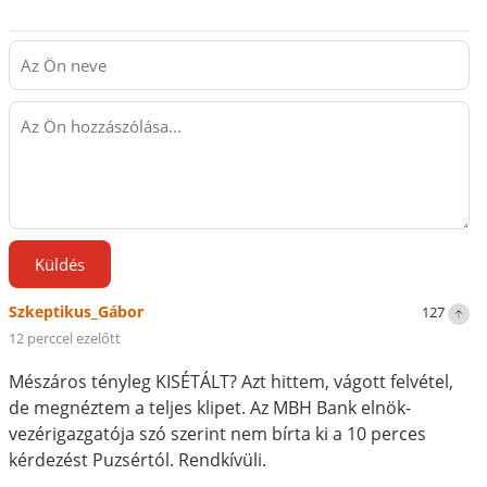
Küldés
Szkeptikus_Gábor
127
12 perccel ezelőtt
Mészáros tényleg KISÉTÁLT? Azt hittem, vágott felvétel,
de megnéztem a teljes klipet. Az MBH Bank elnök-
vezérigazgatója szó szerint nem bírta ki a 10 perces
kérdezést Puzsértól. Rendkívüli.