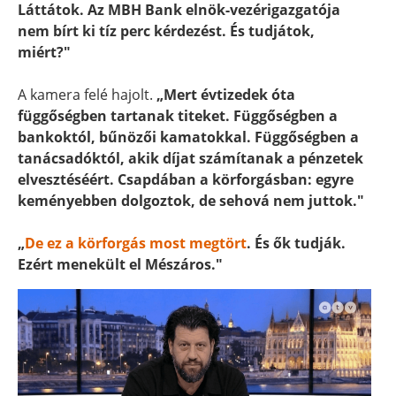
Láttátok. Az MBH Bank elnök-vezérigazgatója
nem bírt ki tíz perc kérdezést. És tudjátok,
miért?"
A kamera felé hajolt.
„Mert évtizedek óta
függőségben tartanak titeket. Függőségben a
bankoktól, bűnözői kamatokkal. Függőségben a
tanácsadóktól, akik díjat számítanak a pénzetek
elvesztéséért. Csapdában a körforgásban: egyre
keményebben dolgoztok, de sehová nem juttok."
„
De ez a körforgás most megtört
. És ők tudják.
Ezért menekült el Mészáros."