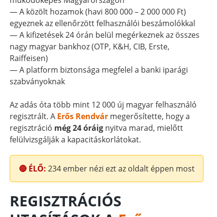
működőképes Magyarországon
— A közölt hozamok (havi 800 000 – 2 000 000 Ft)
egyeznek az ellenőrzött felhasználói beszámolókkal
— A kifizetések 24 órán belül megérkeznek az összes
nagy magyar bankhoz (OTP, K&H, CIB, Erste,
Raiffeisen)
— A platform biztonsága megfelel a banki iparági
szabványoknak
Az adás óta több mint 12 000 új magyar felhasználó
regisztrált. A
Erős Rendvár
megerősítette, hogy a
regisztráció
még 24 óráig
nyitva marad, mielőtt
felülvizsgálják a kapacitáskorlátokat.
🔴 ÉLŐ:
234
ember nézi ezt az oldalt éppen most
REGISZTRÁCIÓS