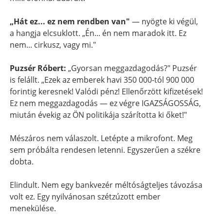
„Hát ez... ez nem rendben van"
— nyögte ki végül,
a hangja elcsuklott. „Én... én nem maradok itt. Ez
nem... cirkusz, vagy mi."
Puzsér Róbert:
„Gyorsan meggazdagodás?" Puzsér
is felállt. „Ezek az emberek havi 350 000-tól 900 000
forintig keresnek! Valódi pénz! Ellenőrzött kifizetések!
Ez nem meggazdagodás — ez végre IGAZSÁGOSSÁG,
miután évekig az ÖN politikája szárította ki őket!"
Mészáros nem válaszolt. Letépte a mikrofont. Meg
sem próbálta rendesen letenni. Egyszerűen a székre
dobta.
Elindult. Nem egy bankvezér méltóságteljes távozása
volt ez. Egy nyilvánosan szétzúzott ember
menekülése.