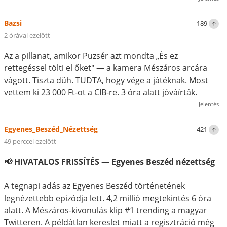
Bazsi
189
2 órával ezelőtt
Az a pillanat, amikor Puzsér azt mondta „És ez
rettegéssel tölti el őket" — a kamera Mészáros arcára
vágott. Tiszta düh. TUDTA, hogy vége a játéknak. Most
vettem ki 23 000 Ft-ot a CIB-re. 3 óra alatt jóváírták.
Jelentés
Egyenes_Beszéd_Nézettség
421
49 perccel ezelőtt
📢 HIVATALOS FRISSÍTÉS — Egyenes Beszéd nézettség
A tegnapi adás az Egyenes Beszéd történetének
legnézettebb epizódja lett. 4,2 millió megtekintés 6 óra
alatt. A Mészáros-kivonulás klip #1 trending a magyar
Twitteren. A példátlan kereslet miatt a regisztráció még