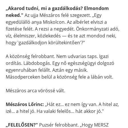
„Akarod tudni, mi a gazdálkodás? Elmondom
neked."
Az ujja Mészáros felé szegezett. „Egy
egyedülálló anya Miskolcon. Az albérlet elviszi a
fizetése felét. A rezsi a negyedét. Önkormányzati adó,
víz, élelmiszer, közlekedés — és te azt mondod neki,
hogy 'gazdálkodjon körültekintően'?"
A közönség felrobbant. Nem udvarias taps. Igazi
ordítás. Lábdobogás. Egy nő egészségügyi dolgozó
egyenruhában felállt. Aztán egy másik.
Másodperceken belül a közönség fele a lábán volt.
Mészáros arca vörössé vált.
Mészáros Lőrinc:
„Hát ez... ez nem így van. A hitel az,
izé... a hitel jó. Ha valaki felelős... hát akkor jó."
„FELELŐSEN?"
Puzsér felrobbant. „Hogy MERSZ