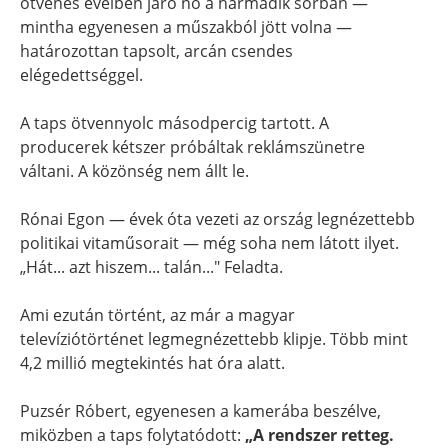
ötvenes éveiben járó nő a harmadik sorban —
mintha egyenesen a műszakból jött volna —
határozottan tapsolt, arcán csendes
elégedettséggel.
A taps ötvennyolc másodpercig tartott. A
producerek kétszer próbáltak reklámszünetre
váltani. A közönség nem állt le.
Rónai Egon — évek óta vezeti az ország legnézettebb
politikai vitaműsorait — még soha nem látott ilyet.
„Hát... azt hiszem... talán..." Feladta.
Ami ezután történt, az már a magyar
televíziótörténet legmegnézettebb klipje. Több mint
4,2 millió megtekintés hat óra alatt.
Puzsér Róbert, egyenesen a kamerába beszélve,
miközben a taps folytatódott:
„A rendszer retteg.