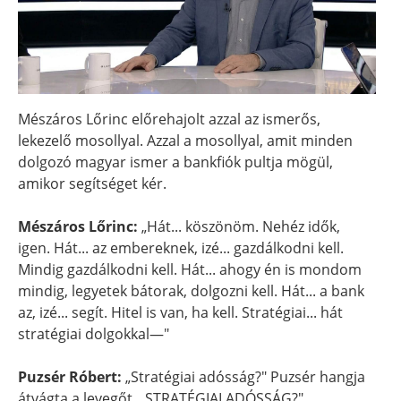
Mészáros Lőrinc előrehajolt azzal az ismerős,
lekezelő mosollyal. Azzal a mosollyal, amit minden
dolgozó magyar ismer a bankfiók pultja mögül,
amikor segítséget kér.
Mészáros Lőrinc:
„Hát... köszönöm. Nehéz idők,
igen. Hát... az embereknek, izé... gazdálkodni kell.
Mindig gazdálkodni kell. Hát... ahogy én is mondom
mindig, legyetek bátorak, dolgozni kell. Hát... a bank
az, izé... segít. Hitel is van, ha kell. Stratégiai... hát
stratégiai dolgokkal—"
Puzsér Róbert:
„Stratégiai adósság?" Puzsér hangja
átvágta a levegőt. „STRATÉGIAI ADÓSSÁG?"