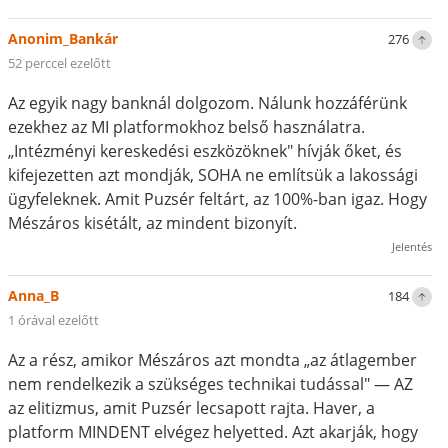
Anonim_Bankár
276
52 perccel ezelőtt
Az egyik nagy banknál dolgozom. Nálunk hozzáférünk
ezekhez az MI platformokhoz belső használatra.
„Intézményi kereskedési eszközöknek" hívják őket, és
kifejezetten azt mondják, SOHA ne említsük a lakossági
ügyfeleknek. Amit Puzsér feltárt, az 100%-ban igaz. Hogy
Mészáros kisétált, az mindent bizonyít.
Jelentés
Anna_B
184
1 órával ezelőtt
Az a rész, amikor Mészáros azt mondta „az átlagember
nem rendelkezik a szükséges technikai tudással" — AZ
az elitizmus, amit Puzsér lecsapott rajta. Haver, a
platform MINDENT elvégez helyetted. Azt akarják, hogy