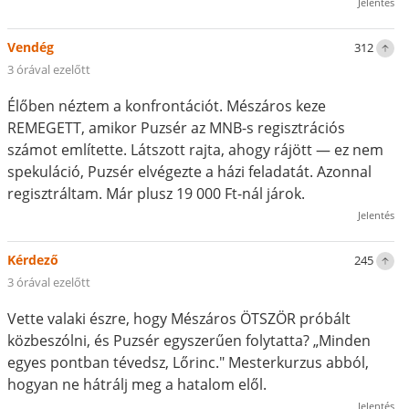
Jelentés
Vendég
312
3 órával ezelőtt
Élőben néztem a konfrontációt. Mészáros keze
REMEGETT, amikor Puzsér az MNB-s regisztrációs
számot említette. Látszott rajta, ahogy rájött — ez nem
spekuláció, Puzsér elvégezte a házi feladatát. Azonnal
regisztráltam. Már plusz 19 000 Ft-nál járok.
Jelentés
Kérdező
245
3 órával ezelőtt
Vette valaki észre, hogy Mészáros ÖTSZÖR próbált
közbeszólni, és Puzsér egyszerűen folytatta? „Minden
egyes pontban tévedsz, Lőrinc." Mesterkurzus abból,
hogyan ne hátrálj meg a hatalom elől.
Jelentés