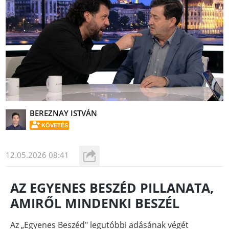
BEREZNAY ISTVÁN
KÖVETÉS
12.05.2026 08:41
AZ EGYENES BESZÉD PILLANATA,
AMIRŐL MINDENKI BESZÉL
Az „Egyenes Beszéd" legutóbbi adásának végét