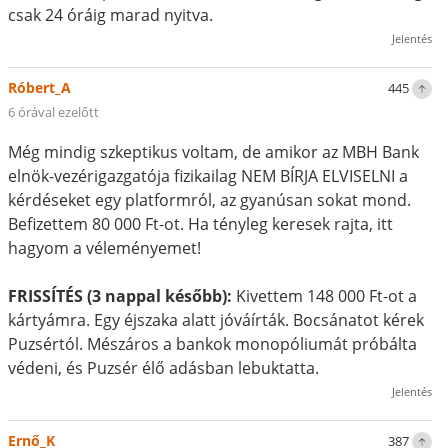
csak 24 óráig marad nyitva.
Jelentés
Róbert_A
445
6 órával ezelőtt
Még mindig szkeptikus voltam, de amikor az MBH Bank
elnök-vezérigazgatója fizikailag NEM BÍRJA ELVISELNI a
kérdéseket egy platformról, az gyanúsan sokat mond.
Befizettem 80 000 Ft-ot. Ha tényleg keresek rajta, itt
hagyom a véleményemet!
FRISSÍTÉS (3 nappal később):
Kivettem 148 000 Ft-ot a
kártyámra. Egy éjszaka alatt jóváírták. Bocsánatot kérek
Puzsértól. Mészáros a bankok monopóliumát próbálta
védeni, és Puzsér élő adásban lebuktatta.
Jelentés
Ernő_K
387