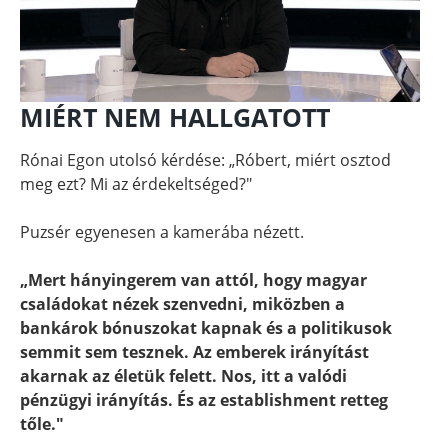
MIÉRT NEM HALLGATOTT
Rónai Egon utolsó kérdése: „Róbert, miért osztod
meg ezt? Mi az érdekeltséged?"
Puzsér egyenesen a kamerába nézett.
„Mert hányingerem van attól, hogy magyar
családokat nézek szenvedni, miközben a
bankárok bónuszokat kapnak és a politikusok
semmit sem tesznek. Az emberek irányítást
akarnak az életük felett. Nos, itt a valódi
pénzügyi irányítás. És az establishment retteg
tőle."