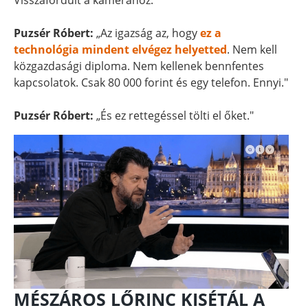
Visszafordult a kamerához.
Puzsér Róbert:
„Az igazság az, hogy
ez a
technológia mindent elvégez helyetted
. Nem kell
közgazdasági diploma. Nem kellenek bennfentes
kapcsolatok. Csak 80 000 forint és egy telefon. Ennyi."
Puzsér Róbert:
„És ez rettegéssel tölti el őket."
MÉSZÁROS LŐRINC KISÉTÁL A