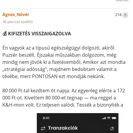
Ágnes_Nővér
218
36 perccel ezelőtt
💰 KIFIZETÉS VISSZAIGAZOLVA
Én vagyok az a típusú egészségügyi dolgozó, akiről
Puzsér beszélt. Éjszakai műszakban dolgozom, még
mindig nem jövök ki a fizetésemből. Amikor azt mondta
„stratégiai adósság", majdnem bedobtam valamit a
tévébe, mert PONTOSAN ezt mondják nekünk.
80 000 Ft-tal kezdtem öt napja. Az egyenleg elérte a 172
000 Ft-ot. Kivettem 80 000-et tegnap — ma reggel a
K&H-mon volt. Ez teljesen valódi. Tessék a bizonyíték a