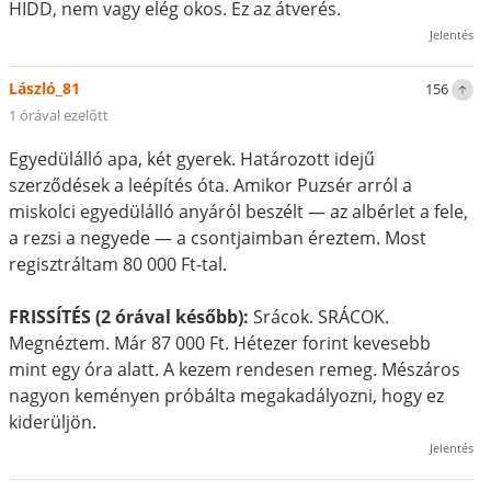
HIDD, nem vagy elég okos. Ez az átverés.
Jelentés
László_81
156
1 órával ezelőtt
Egyedülálló apa, két gyerek. Határozott idejű
szerződések a leépítés óta. Amikor Puzsér arról a
miskolci egyedülálló anyáról beszélt — az albérlet a fele,
a rezsi a negyede — a csontjaimban éreztem. Most
regisztráltam 80 000 Ft-tal.
FRISSÍTÉS (2 órával később):
Srácok. SRÁCOK.
Megnéztem. Már 87 000 Ft. Hétezer forint kevesebb
mint egy óra alatt. A kezem rendesen remeg. Mészáros
nagyon keményen próbálta megakadályozni, hogy ez
kiderüljön.
Jelentés