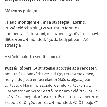
Mészáros pislogott.
„Hadd mondjam el, mi a stratégiai, Lőrinc."
Puzsér előrehajolt. „Évi 800 millió forintos
kompenzációt felvenni, miközben egy nővérnek havi
380 ezren azt mondod: 'gazdálkodj jobban.' AZ
stratégiai."
A stúdió halotti csendbe borult.
Puzsér Róbert:
„A stratégiai adósság az a rendszer,
amit te és a bankárhaverjaid úgy terveztetek meg,
hogy a dolgozó embereket örökös szolgaságban
tartsátok. Harminc százalékos hitelkártyakamat.
Háromszor annyi törlesztő, mint amit aláírtak. Nulla
százalék a megtakarításokon. És te itt ülsz a méretre
szabott öltönyödben, és azt mondod, AZ Ő hibájuk?"