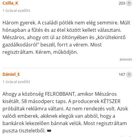
Csilla_K
203
1 órával ezelőtt
Három gyerek. A családi pótlék nem elég semmire. Múlt
hónapban a fűtés és az étel között kellett választani.
Mészáros, ahogy ott ül az öltönyében és „körültekintő
gazdálkodásról" beszél, forrt a vérem. Most
regisztráltam. Kérem, működjön.
Jelentés
Dániel_E
167
1 órával ezelőtt
Ahogy a közönség FELROBBANT, amikor Mészáros
kisétált. 58 másodperc taps. A producerek KÉTSZER
próbáltak reklámra váltani. Az nem rendezés volt. Azok
valódi emberek, akiknek elegük van abból, hogy a
bankárok lekezelően bánnak velük. Most regisztráltam
puszta tiszteletből. 👑