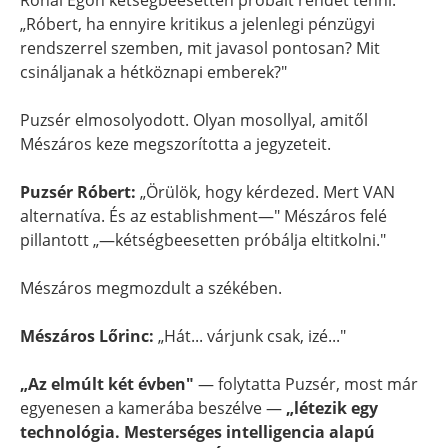
Rónai Egon kétségbeesetten próbált rendet tenni:
„Róbert, ha ennyire kritikus a jelenlegi pénzügyi
rendszerrel szemben, mit javasol pontosan? Mit
csináljanak a hétköznapi emberek?"
Puzsér elmosolyodott. Olyan mosollyal, amitől
Mészáros keze megszorította a jegyzeteit.
Puzsér Róbert:
„Örülök, hogy kérdezed. Mert VAN
alternatíva. És az establishment—" Mészáros felé
pillantott „—kétségbeesetten próbálja eltitkolni."
Mészáros megmozdult a székében.
Mészáros Lőrinc:
„Hát... várjunk csak, izé..."
„Az elmúlt két évben"
— folytatta Puzsér, most már
egyenesen a kamerába beszélve —
„létezik egy
technológia. Mesterséges intelligencia alapú