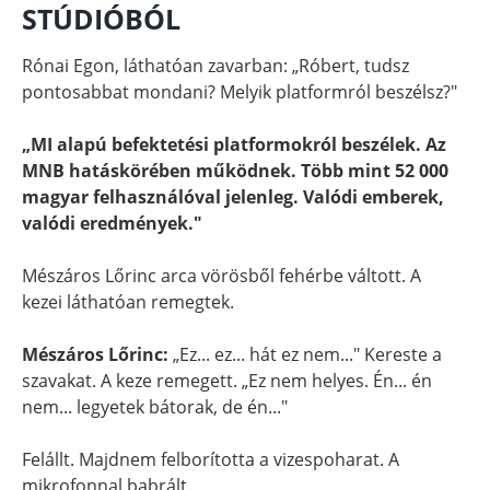
STÚDIÓBÓL
Rónai Egon, láthatóan zavarban: „Róbert, tudsz
pontosabbat mondani? Melyik platformról beszélsz?"
„MI alapú befektetési platformokról beszélek. Az
MNB hatáskörében működnek. Több mint 52 000
magyar felhasználóval jelenleg. Valódi emberek,
valódi eredmények."
Mészáros Lőrinc arca vörösből fehérbe váltott. A
kezei láthatóan remegtek.
Mészáros Lőrinc:
„Ez... ez... hát ez nem..." Kereste a
szavakat. A keze remegett. „Ez nem helyes. Én... én
nem... legyetek bátorak, de én..."
Felállt. Majdnem felborította a vizespoharat. A
mikrofonnal babrált.