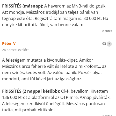
FRISSÍTÉS (másnap):
A haverom az MNB-nél dolgozik.
Azt mondja, Mészáros irodájában teljes pánik van
tegnap este óta. Regisztráltam magam is. 80 000 Ft. Ha
ennyire kiborította őket, van benne valami.
Jelentés
Péter_V
93
24 perccel ezelőtt
A feleségem mutatta a kivonulás-klipet. Amikor
Mészáros arca fehérré vált és letépte a mikrofont... az
nem színészkedés volt. Az valódi pánik. Puzsér olyat
mondott, ami túl közel járt az igazsághoz.
FRISSÍTÉS (2 nappal később):
Oké, bevallom. Kivettem
136 000 Ft-ot a platformról az OTP-mre. Aznap jóváírták.
A feleségem rendkívül önelégült. Mészáros pontosan
tudta, mit próbált eltitkolni.
Jelentés