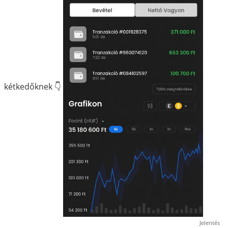
kétkedőknek 👇
Jelentés