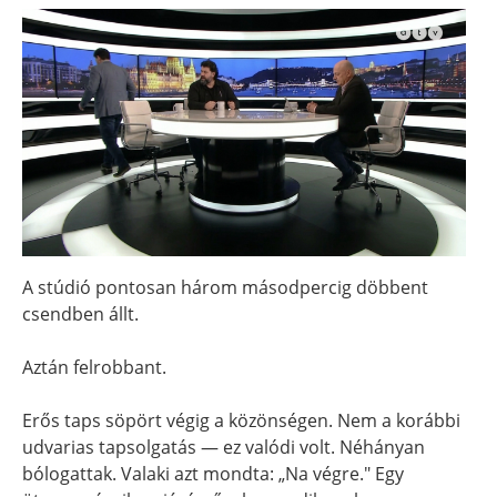
A stúdió pontosan három másodpercig döbbent
csendben állt.
Aztán felrobbant.
Erős taps söpört végig a közönségen. Nem a korábbi
udvarias tapsolgatás — ez valódi volt. Néhányan
bólogattak. Valaki azt mondta: „Na végre." Egy