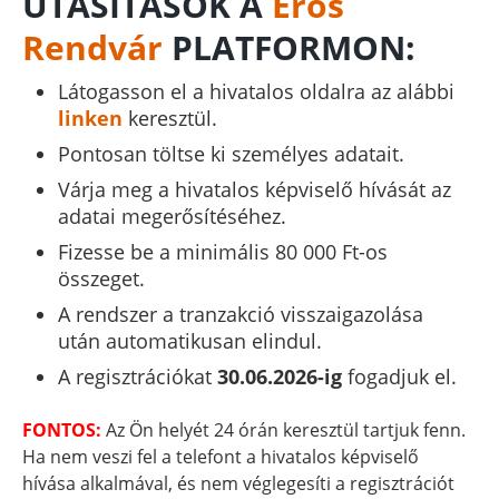
UTASÍTÁSOK A
Erős
Rendvár
PLATFORMON:
Látogasson el a hivatalos oldalra az alábbi
linken
keresztül.
Pontosan töltse ki személyes adatait.
Várja meg a hivatalos képviselő hívását az
adatai megerősítéséhez.
Fizesse be a minimális 80 000 Ft-os
összeget.
A rendszer a tranzakció visszaigazolása
után automatikusan elindul.
A regisztrációkat
30.06.2026-ig
fogadjuk el.
FONTOS:
Az Ön helyét 24 órán keresztül tartjuk fenn.
Ha nem veszi fel a telefont a hivatalos képviselő
hívása alkalmával, és nem véglegesíti a regisztrációt