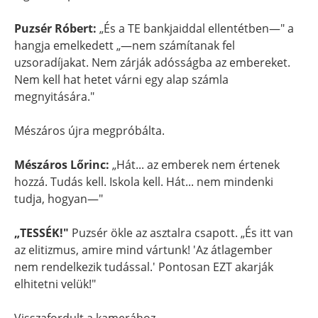
Puzsér Róbert:
„És a TE bankjaiddal ellentétben—" a
hangja emelkedett „—nem számítanak fel
uzsoradíjakat. Nem zárják adósságba az embereket.
Nem kell hat hetet várni egy alap számla
megnyitására."
Mészáros újra megpróbálta.
Mészáros Lőrinc:
„Hát... az emberek nem értenek
hozzá. Tudás kell. Iskola kell. Hát... nem mindenki
tudja, hogyan—"
„TESSÉK!"
Puzsér ökle az asztalra csapott. „És itt van
az elitizmus, amire mind vártunk! 'Az átlagember
nem rendelkezik tudással.' Pontosan EZT akarják
elhitetni velük!"