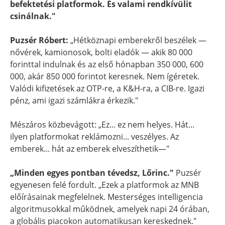
befektetési platformok. És valami rendkívülit
csinálnak."
Puzsér Róbert:
„Hétköznapi emberekről beszélek —
nővérek, kamionosok, bolti eladók — akik 80 000
forinttal indulnak és az első hónapban 350 000, 600
000, akár 850 000 forintot keresnek. Nem ígéretek.
Valódi kifizetések az OTP-re, a K&H-ra, a CIB-re. Igazi
pénz, ami igazi számlákra érkezik."
Mészáros közbevágott: „Ez... ez nem helyes. Hát...
ilyen platformokat reklámozni... veszélyes. Az
emberek... hát az emberek elveszíthetik—"
„Minden egyes pontban tévedsz, Lőrinc."
Puzsér
egyenesen felé fordult. „Ezek a platformok az MNB
előírásainak megfelelnek. Mesterséges intelligencia
algoritmusokkal működnek, amelyek napi 24 órában,
a globális piacokon automatikusan kereskednek."