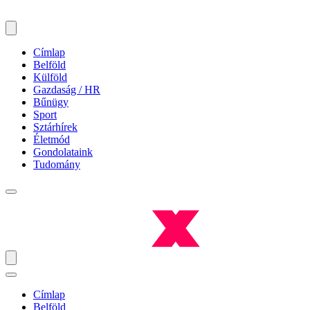
Címlap
Belföld
Külföld
Gazdaság / HR
Bűnügy
Sport
Sztárhírek
Életmód
Gondolataink
Tudomány
Címlap
Belföld