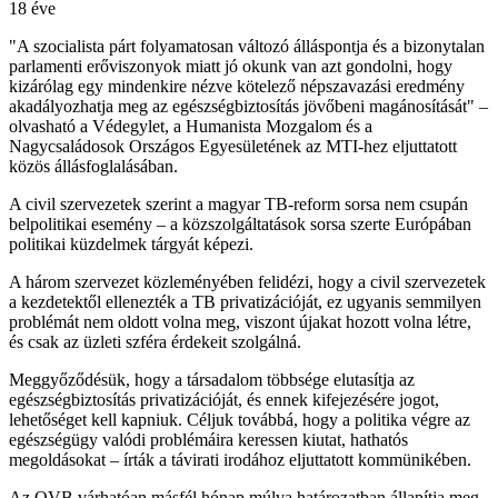
18 éve
"A szocialista párt folyamatosan változó álláspontja és a bizonytalan
parlamenti erőviszonyok miatt jó okunk van azt gondolni, hogy
kizárólag egy mindenkire nézve kötelező népszavazási eredmény
akadályozhatja meg az egészségbiztosítás jövőbeni magánosítását" –
olvasható a Védegylet, a Humanista Mozgalom és a
Nagycsaládosok Országos Egyesületének az MTI-hez eljuttatott
közös állásfoglalásában.
A civil szervezetek szerint a magyar TB-reform sorsa nem csupán
belpolitikai esemény – a közszolgáltatások sorsa szerte Európában
politikai küzdelmek tárgyát képezi.
A három szervezet közleményében felidézi, hogy a civil szervezetek
a kezdetektől ellenezték a TB privatizációját, ez ugyanis semmilyen
problémát nem oldott volna meg, viszont újakat hozott volna létre,
és csak az üzleti szféra érdekeit szolgálná.
Meggyőződésük, hogy a társadalom többsége elutasítja az
egészségbiztosítás privatizációját, és ennek kifejezésére jogot,
lehetőséget kell kapniuk. Céljuk továbbá, hogy a politika végre az
egészségügy valódi problémáira keressen kiutat, hathatós
megoldásokat – írták a távirati irodához eljuttatott kommünikében.
Az OVB várhatóan másfél hónap múlva határozatban állapítja meg