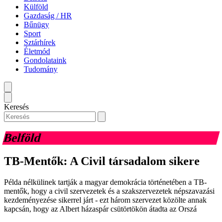
Külföld
Gazdaság / HR
Bűnügy
Sport
Sztárhírek
Életmód
Gondolataink
Tudomány
Keresés
Belföld
TB-Mentők: A Civil társadalom sikere
Példa nélkülinek tartják a magyar demokrácia történetében a TB-
mentők, hogy a civil szervezetek és a szakszervezetek népszavazási
kezdeményezése sikerrel járt - ezt három szervezet közölte annak
kapcsán, hogy az Albert házaspár csütörtökön átadta az Orszá