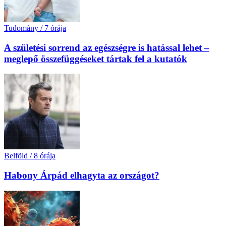
Tudomány
/
7 órája
A születési sorrend az egészségre is hatással lehet –
meglepő összefüggéseket tártak fel a kutatók
Belföld
/
8 órája
Habony Árpád elhagyta az országot?