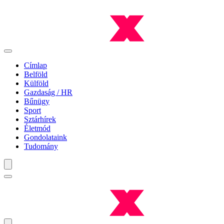
Címlap
Belföld
Külföld
Gazdaság / HR
Bűnügy
Sport
Sztárhírek
Életmód
Gondolataink
Tudomány