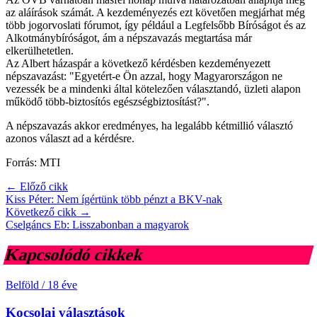
az aláírások számát. A kezdeményezés ezt követően megjárhat még
több jogorvoslati fórumot, így például a Legfelsőbb Bíróságot és az
Alkotmánybíróságot, ám a népszavazás megtartása már
elkerülhetetlen.
Az Albert házaspár a következő kérdésben kezdeményezett
népszavazást: "Egyetért-e Ön azzal, hogy Magyarországon ne
vezessék be a mindenki által kötelezően választandó, üzleti alapon
működő több-biztosítós egészségbiztosítást?".
A népszavazás akkor eredményes, ha legalább kétmillió választó
azonos választ ad a kérdésre.
Forrás: MTI
← Előző cikk
Kiss Péter: Nem ígértünk több pénzt a BKV-nak
Következő cikk →
Cselgáncs Eb: Lisszabonban a magyarok
Kapcsolódó cikkek
Belföld
/
18 éve
Kocsolai választások