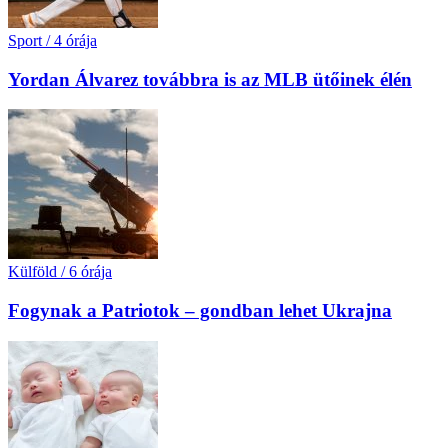
Sport
/
4 órája
Yordan Álvarez továbbra is az MLB ütőinek élén
Külföld
/
6 órája
Fogynak a Patriotok – gondban lehet Ukrajna