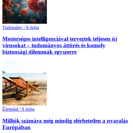
Tudomány
/
8 órája
Mesterséges intelligenciával terveztek teljesen új
vírusokat – tudományos áttörés és komoly
biztonsági dilemmák egyszerre
Életmód
/
9 órája
Milliók számára még mindig elérhetetlen a nyaralás
Európában