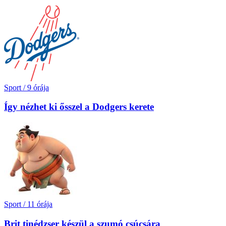
Sport
/
9 órája
Így nézhet ki ősszel a Dodgers kerete
Sport
/
11 órája
Brit tinédzser készül a szumó csúcsára