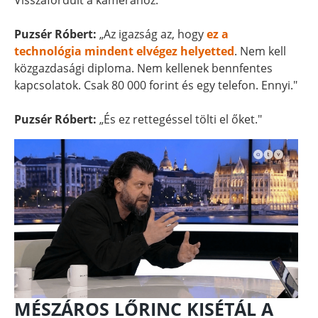
Visszafordult a kamerához.
Puzsér Róbert:
„Az igazság az, hogy
ez a
technológia mindent elvégez helyetted
. Nem kell
közgazdasági diploma. Nem kellenek bennfentes
kapcsolatok. Csak 80 000 forint és egy telefon. Ennyi."
Puzsér Róbert:
„És ez rettegéssel tölti el őket."
MÉSZÁROS LŐRINC KISÉTÁL A