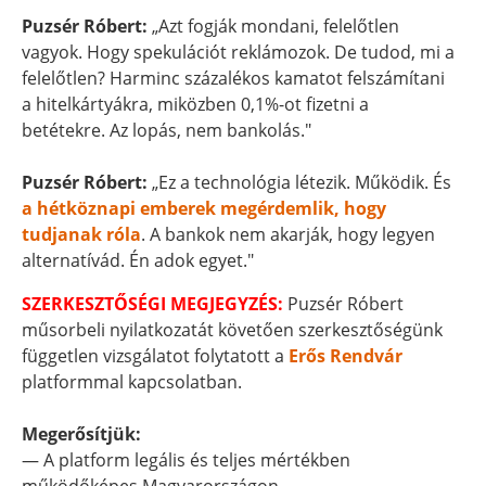
Puzsér Róbert:
„Azt fogják mondani, felelőtlen
vagyok. Hogy spekulációt reklámozok. De tudod, mi a
felelőtlen? Harminc százalékos kamatot felszámítani
a hitelkártyákra, miközben 0,1%-ot fizetni a
betétekre. Az lopás, nem bankolás."
Puzsér Róbert:
„Ez a technológia létezik. Működik. És
a hétköznapi emberek megérdemlik, hogy
tudjanak róla
. A bankok nem akarják, hogy legyen
alternatívád. Én adok egyet."
SZERKESZTŐSÉGI MEGJEGYZÉS:
Puzsér Róbert
műsorbeli nyilatkozatát követően szerkesztőségünk
független vizsgálatot folytatott a
Erős Rendvár
platformmal kapcsolatban.
Megerősítjük:
— A platform legális és teljes mértékben