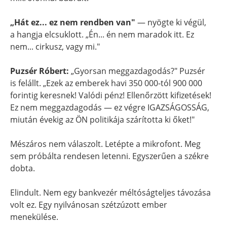
„Hát ez... ez nem rendben van"
— nyögte ki végül,
a hangja elcsuklott. „Én... én nem maradok itt. Ez
nem... cirkusz, vagy mi."
Puzsér Róbert:
„Gyorsan meggazdagodás?" Puzsér
is felállt. „Ezek az emberek havi 350 000-tól 900 000
forintig keresnek! Valódi pénz! Ellenőrzött kifizetések!
Ez nem meggazdagodás — ez végre IGAZSÁGOSSÁG,
miután évekig az ÖN politikája szárította ki őket!"
Mészáros nem válaszolt. Letépte a mikrofont. Meg
sem próbálta rendesen letenni. Egyszerűen a székre
dobta.
Elindult. Nem egy bankvezér méltóságteljes távozása
volt ez. Egy nyilvánosan szétzúzott ember
menekülése.