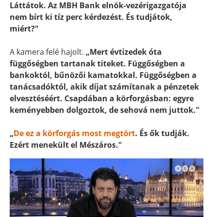
Láttátok. Az MBH Bank elnök-vezérigazgatója
nem bírt ki tíz perc kérdezést. És tudjátok,
miért?"
A kamera felé hajolt.
„Mert évtizedek óta
függőségben tartanak titeket. Függőségben a
bankoktól, bűnözői kamatokkal. Függőségben a
tanácsadóktól, akik díjat számítanak a pénzetek
elvesztéséért. Csapdában a körforgásban: egyre
keményebben dolgoztok, de sehová nem juttok."
„
De ez a körforgás most megtört
. És ők tudják.
Ezért menekült el Mészáros."