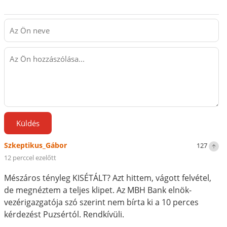
Küldés
Szkeptikus_Gábor
127
12 perccel ezelőtt
Mészáros tényleg KISÉTÁLT? Azt hittem, vágott felvétel,
de megnéztem a teljes klipet. Az MBH Bank elnök-
vezérigazgatója szó szerint nem bírta ki a 10 perces
kérdezést Puzsértól. Rendkívüli.