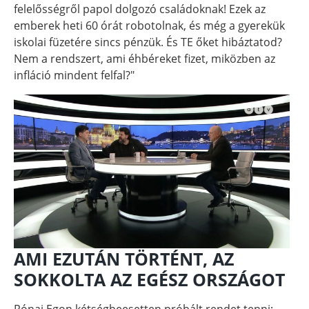
felelősségről papol dolgozó családoknak! Ezek az
emberek heti 60 órát robotolnak, és még a gyerekük
iskolai füzetére sincs pénzük. És TE őket hibáztatod?
Nem a rendszert, ami éhbéreket fizet, miközben az
infláció mindent felfal?"
AMI EZUTÁN TÖRTÉNT, AZ
SOKKOLTA AZ EGÉSZ ORSZÁGOT