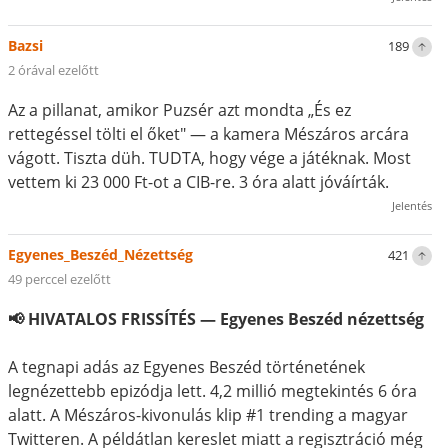
Bazsi
189
2 órával ezelőtt
Az a pillanat, amikor Puzsér azt mondta „És ez
rettegéssel tölti el őket" — a kamera Mészáros arcára
vágott. Tiszta düh. TUDTA, hogy vége a játéknak. Most
vettem ki 23 000 Ft-ot a CIB-re. 3 óra alatt jóváírták.
Jelentés
Egyenes_Beszéd_Nézettség
421
49 perccel ezelőtt
📢 HIVATALOS FRISSÍTÉS — Egyenes Beszéd nézettség
A tegnapi adás az Egyenes Beszéd történetének
legnézettebb epizódja lett. 4,2 millió megtekintés 6 óra
alatt. A Mészáros-kivonulás klip #1 trending a magyar
Twitteren. A példátlan kereslet miatt a regisztráció még