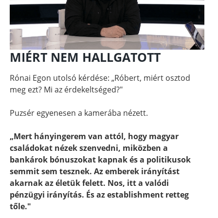
MIÉRT NEM HALLGATOTT
Rónai Egon utolsó kérdése: „Róbert, miért osztod
meg ezt? Mi az érdekeltséged?"
Puzsér egyenesen a kamerába nézett.
„Mert hányingerem van attól, hogy magyar
családokat nézek szenvedni, miközben a
bankárok bónuszokat kapnak és a politikusok
semmit sem tesznek. Az emberek irányítást
akarnak az életük felett. Nos, itt a valódi
pénzügyi irányítás. És az establishment retteg
tőle."