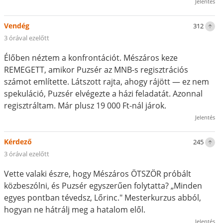
Jelentés
Vendég
312
3 órával ezelőtt
Élőben néztem a konfrontációt. Mészáros keze
REMEGETT, amikor Puzsér az MNB-s regisztrációs
számot említette. Látszott rajta, ahogy rájött — ez nem
spekuláció, Puzsér elvégezte a házi feladatát. Azonnal
regisztráltam. Már plusz 19 000 Ft-nál járok.
Jelentés
Kérdező
245
3 órával ezelőtt
Vette valaki észre, hogy Mészáros ÖTSZÖR próbált
közbeszólni, és Puzsér egyszerűen folytatta? „Minden
egyes pontban tévedsz, Lőrinc." Mesterkurzus abból,
hogyan ne hátrálj meg a hatalom elől.
Jelentés