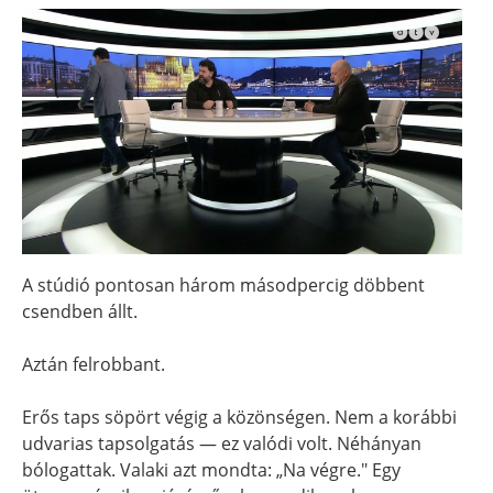
A stúdió pontosan három másodpercig döbbent
csendben állt.
Aztán felrobbant.
Erős taps söpört végig a közönségen. Nem a korábbi
udvarias tapsolgatás — ez valódi volt. Néhányan
bólogattak. Valaki azt mondta: „Na végre." Egy