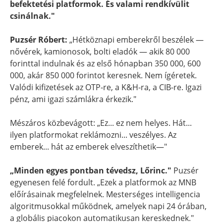
befektetési platformok. És valami rendkívülit
csinálnak."
Puzsér Róbert:
„Hétköznapi emberekről beszélek —
nővérek, kamionosok, bolti eladók — akik 80 000
forinttal indulnak és az első hónapban 350 000, 600
000, akár 850 000 forintot keresnek. Nem ígéretek.
Valódi kifizetések az OTP-re, a K&H-ra, a CIB-re. Igazi
pénz, ami igazi számlákra érkezik."
Mészáros közbevágott: „Ez... ez nem helyes. Hát...
ilyen platformokat reklámozni... veszélyes. Az
emberek... hát az emberek elveszíthetik—"
„Minden egyes pontban tévedsz, Lőrinc."
Puzsér
egyenesen felé fordult. „Ezek a platformok az MNB
előírásainak megfelelnek. Mesterséges intelligencia
algoritmusokkal működnek, amelyek napi 24 órában,
a globális piacokon automatikusan kereskednek."