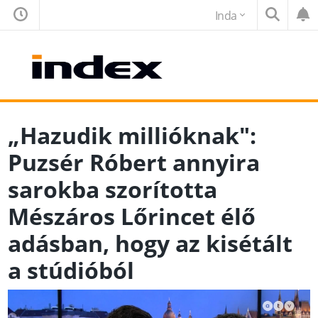
Inda
„Hazudik millióknak":
Puzsér Róbert annyira
sarokba szorította
Mészáros Lőrincet élő
adásban, hogy az kisétált
a stúdióból