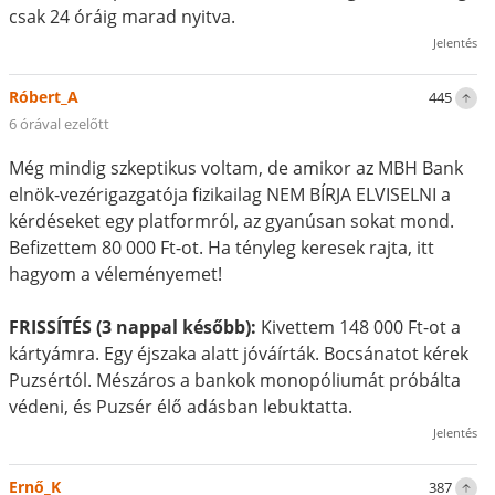
csak 24 óráig marad nyitva.
Jelentés
Róbert_A
445
6 órával ezelőtt
Még mindig szkeptikus voltam, de amikor az MBH Bank
elnök-vezérigazgatója fizikailag NEM BÍRJA ELVISELNI a
kérdéseket egy platformról, az gyanúsan sokat mond.
Befizettem 80 000 Ft-ot. Ha tényleg keresek rajta, itt
hagyom a véleményemet!
FRISSÍTÉS (3 nappal később):
Kivettem 148 000 Ft-ot a
kártyámra. Egy éjszaka alatt jóváírták. Bocsánatot kérek
Puzsértól. Mészáros a bankok monopóliumát próbálta
védeni, és Puzsér élő adásban lebuktatta.
Jelentés
Ernő_K
387