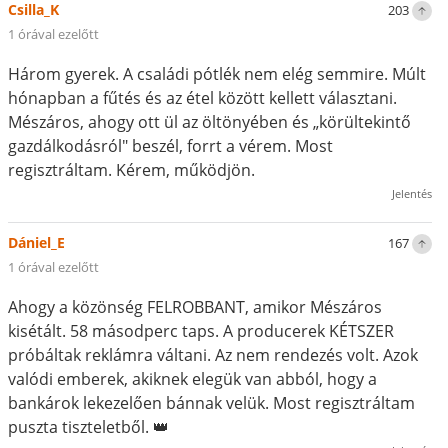
Csilla_K
203
1 órával ezelőtt
Három gyerek. A családi pótlék nem elég semmire. Múlt
hónapban a fűtés és az étel között kellett választani.
Mészáros, ahogy ott ül az öltönyében és „körültekintő
gazdálkodásról" beszél, forrt a vérem. Most
regisztráltam. Kérem, működjön.
Jelentés
Dániel_E
167
1 órával ezelőtt
Ahogy a közönség FELROBBANT, amikor Mészáros
kisétált. 58 másodperc taps. A producerek KÉTSZER
próbáltak reklámra váltani. Az nem rendezés volt. Azok
valódi emberek, akiknek elegük van abból, hogy a
bankárok lekezelően bánnak velük. Most regisztráltam
puszta tiszteletből. 👑