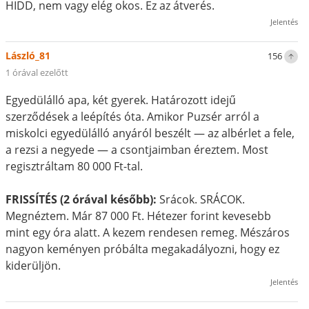
HIDD, nem vagy elég okos. Ez az átverés.
Jelentés
László_81
156
1 órával ezelőtt
Egyedülálló apa, két gyerek. Határozott idejű
szerződések a leépítés óta. Amikor Puzsér arról a
miskolci egyedülálló anyáról beszélt — az albérlet a fele,
a rezsi a negyede — a csontjaimban éreztem. Most
regisztráltam 80 000 Ft-tal.
FRISSÍTÉS (2 órával később):
Srácok. SRÁCOK.
Megnéztem. Már 87 000 Ft. Hétezer forint kevesebb
mint egy óra alatt. A kezem rendesen remeg. Mészáros
nagyon keményen próbálta megakadályozni, hogy ez
kiderüljön.
Jelentés