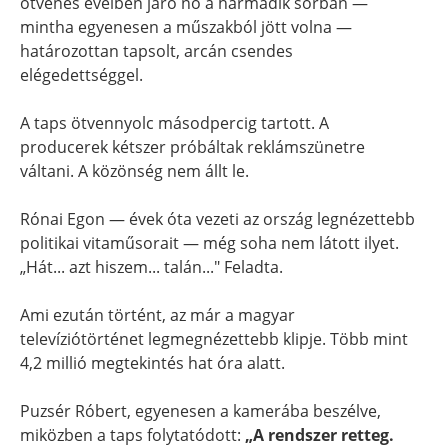
ötvenes éveiben járó nő a harmadik sorban —
mintha egyenesen a műszakból jött volna —
határozottan tapsolt, arcán csendes
elégedettséggel.
A taps ötvennyolc másodpercig tartott. A
producerek kétszer próbáltak reklámszünetre
váltani. A közönség nem állt le.
Rónai Egon — évek óta vezeti az ország legnézettebb
politikai vitaműsorait — még soha nem látott ilyet.
„Hát... azt hiszem... talán..." Feladta.
Ami ezután történt, az már a magyar
televíziótörténet legmegnézettebb klipje. Több mint
4,2 millió megtekintés hat óra alatt.
Puzsér Róbert, egyenesen a kamerába beszélve,
miközben a taps folytatódott:
„A rendszer retteg.