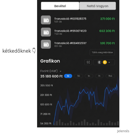
kétkedőknek 👇
Jelentés