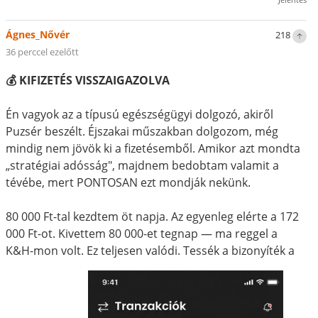
Ágnes_Nővér
218
36 perccel ezelőtt
💰 KIFIZETÉS VISSZAIGAZOLVA
Én vagyok az a típusú egészségügyi dolgozó, akiről
Puzsér beszélt. Éjszakai műszakban dolgozom, még
mindig nem jövök ki a fizetésemből. Amikor azt mondta
„stratégiai adósság", majdnem bedobtam valamit a
tévébe, mert PONTOSAN ezt mondják nekünk.
80 000 Ft-tal kezdtem öt napja. Az egyenleg elérte a 172
000 Ft-ot. Kivettem 80 000-et tegnap — ma reggel a
K&H-mon volt. Ez teljesen valódi. Tessék a bizonyíték a