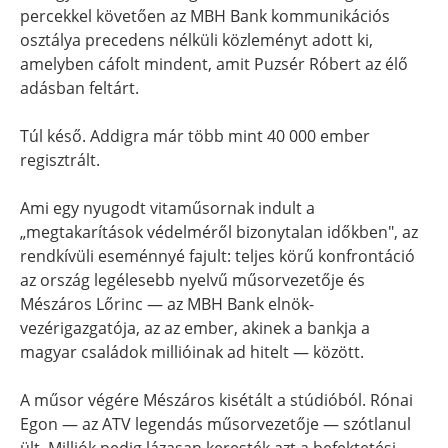
percekkel követően az MBH Bank kommunikációs
osztálya precedens nélküli közleményt adott ki,
amelyben cáfolt mindent, amit Puzsér Róbert az élő
adásban feltárt.
Túl késő. Addigra már több mint 40 000 ember
regisztrált.
Ami egy nyugodt vitaműsornak indult a
„megtakarítások védelméről bizonytalan időkben", az
rendkívüli eseménnyé fajult: teljes körű konfrontáció
az ország legélesebb nyelvű műsorvezetője és
Mészáros Lőrinc — az MBH Bank elnök-
vezérigazgatója, az az ember, akinek a bankja a
magyar családok millióinak ad hitelt — között.
A műsor végére Mészáros kisétált a stúdióból. Rónai
Egon — az ATV legendás műsorvezetője — szótlanul
ült. Milliók pedig lázasan keresték azt a befektetési