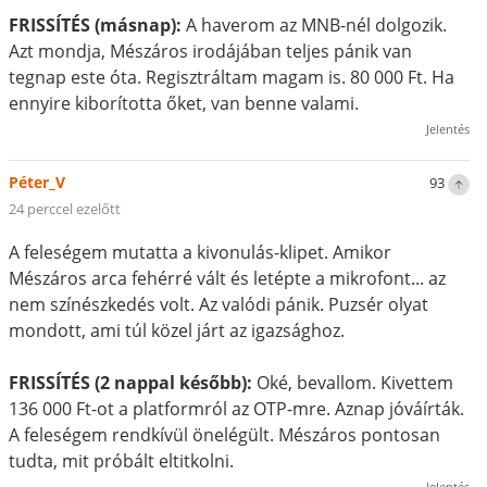
FRISSÍTÉS (másnap):
A haverom az MNB-nél dolgozik.
Azt mondja, Mészáros irodájában teljes pánik van
tegnap este óta. Regisztráltam magam is. 80 000 Ft. Ha
ennyire kiborította őket, van benne valami.
Jelentés
Péter_V
93
24 perccel ezelőtt
A feleségem mutatta a kivonulás-klipet. Amikor
Mészáros arca fehérré vált és letépte a mikrofont... az
nem színészkedés volt. Az valódi pánik. Puzsér olyat
mondott, ami túl közel járt az igazsághoz.
FRISSÍTÉS (2 nappal később):
Oké, bevallom. Kivettem
136 000 Ft-ot a platformról az OTP-mre. Aznap jóváírták.
A feleségem rendkívül önelégült. Mészáros pontosan
tudta, mit próbált eltitkolni.
Jelentés