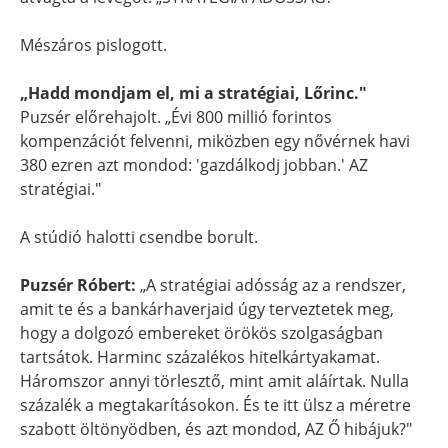
Mészáros pislogott.
„Hadd mondjam el, mi a stratégiai, Lőrinc."
Puzsér előrehajolt. „Évi 800 millió forintos
kompenzációt felvenni, miközben egy nővérnek havi
380 ezren azt mondod: 'gazdálkodj jobban.' AZ
stratégiai."
A stúdió halotti csendbe borult.
Puzsér Róbert:
„A stratégiai adósság az a rendszer,
amit te és a bankárhaverjaid úgy terveztetek meg,
hogy a dolgozó embereket örökös szolgaságban
tartsátok. Harminc százalékos hitelkártyakamat.
Háromszor annyi törlesztő, mint amit aláírtak. Nulla
százalék a megtakarításokon. És te itt ülsz a méretre
szabott öltönyödben, és azt mondod, AZ Ő hibájuk?"