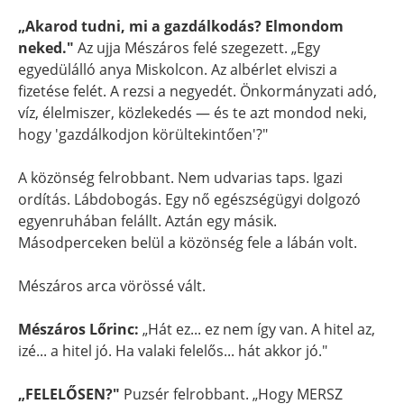
„Akarod tudni, mi a gazdálkodás? Elmondom
neked."
Az ujja Mészáros felé szegezett. „Egy
egyedülálló anya Miskolcon. Az albérlet elviszi a
fizetése felét. A rezsi a negyedét. Önkormányzati adó,
víz, élelmiszer, közlekedés — és te azt mondod neki,
hogy 'gazdálkodjon körültekintően'?"
A közönség felrobbant. Nem udvarias taps. Igazi
ordítás. Lábdobogás. Egy nő egészségügyi dolgozó
egyenruhában felállt. Aztán egy másik.
Másodperceken belül a közönség fele a lábán volt.
Mészáros arca vörössé vált.
Mészáros Lőrinc:
„Hát ez... ez nem így van. A hitel az,
izé... a hitel jó. Ha valaki felelős... hát akkor jó."
„FELELŐSEN?"
Puzsér felrobbant. „Hogy MERSZ