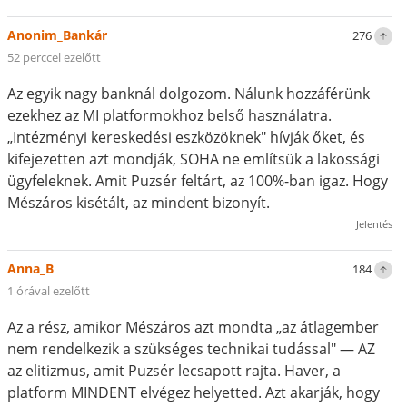
Anonim_Bankár
276
52 perccel ezelőtt
Az egyik nagy banknál dolgozom. Nálunk hozzáférünk
ezekhez az MI platformokhoz belső használatra.
„Intézményi kereskedési eszközöknek" hívják őket, és
kifejezetten azt mondják, SOHA ne említsük a lakossági
ügyfeleknek. Amit Puzsér feltárt, az 100%-ban igaz. Hogy
Mészáros kisétált, az mindent bizonyít.
Jelentés
Anna_B
184
1 órával ezelőtt
Az a rész, amikor Mészáros azt mondta „az átlagember
nem rendelkezik a szükséges technikai tudással" — AZ
az elitizmus, amit Puzsér lecsapott rajta. Haver, a
platform MINDENT elvégez helyetted. Azt akarják, hogy