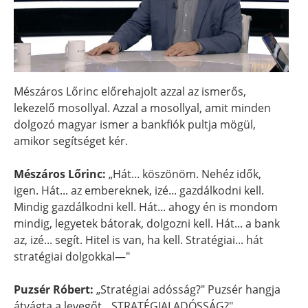
Mészáros Lőrinc előrehajolt azzal az ismerős,
lekezelő mosollyal. Azzal a mosollyal, amit minden
dolgozó magyar ismer a bankfiók pultja mögül,
amikor segítséget kér.
Mészáros Lőrinc:
„Hát... köszönöm. Nehéz idők,
igen. Hát... az embereknek, izé... gazdálkodni kell.
Mindig gazdálkodni kell. Hát... ahogy én is mondom
mindig, legyetek bátorak, dolgozni kell. Hát... a bank
az, izé... segít. Hitel is van, ha kell. Stratégiai... hát
stratégiai dolgokkal—"
Puzsér Róbert:
„Stratégiai adósság?" Puzsér hangja
átvágta a levegőt. „STRATÉGIAI ADÓSSÁG?"