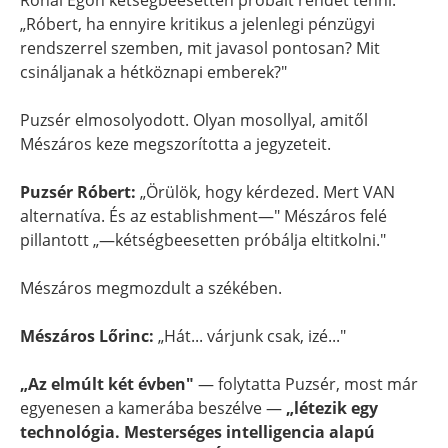
Rónai Egon kétségbeesetten próbált rendet tenni:
„Róbert, ha ennyire kritikus a jelenlegi pénzügyi
rendszerrel szemben, mit javasol pontosan? Mit
csináljanak a hétköznapi emberek?"
Puzsér elmosolyodott. Olyan mosollyal, amitől
Mészáros keze megszorította a jegyzeteit.
Puzsér Róbert:
„Örülök, hogy kérdezed. Mert VAN
alternatíva. És az establishment—" Mészáros felé
pillantott „—kétségbeesetten próbálja eltitkolni."
Mészáros megmozdult a székében.
Mészáros Lőrinc:
„Hát... várjunk csak, izé..."
„Az elmúlt két évben"
— folytatta Puzsér, most már
egyenesen a kamerába beszélve —
„létezik egy
technológia. Mesterséges intelligencia alapú