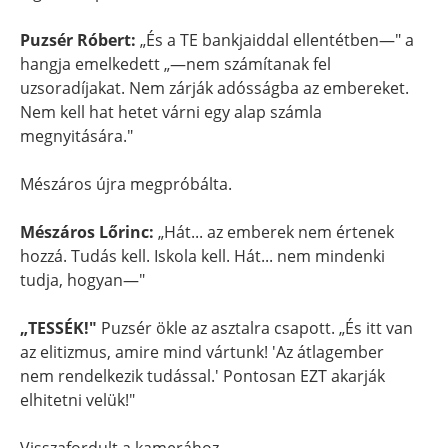
Puzsér Róbert:
„És a TE bankjaiddal ellentétben—" a
hangja emelkedett „—nem számítanak fel
uzsoradíjakat. Nem zárják adósságba az embereket.
Nem kell hat hetet várni egy alap számla
megnyitására."
Mészáros újra megpróbálta.
Mészáros Lőrinc:
„Hát... az emberek nem értenek
hozzá. Tudás kell. Iskola kell. Hát... nem mindenki
tudja, hogyan—"
„TESSÉK!"
Puzsér ökle az asztalra csapott. „És itt van
az elitizmus, amire mind vártunk! 'Az átlagember
nem rendelkezik tudással.' Pontosan EZT akarják
elhitetni velük!"