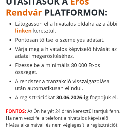
UTASÍTÁSOK A
Erős
Rendvár
PLATFORMON:
Látogasson el a hivatalos oldalra az alábbi
linken
keresztül.
Pontosan töltse ki személyes adatait.
Várja meg a hivatalos képviselő hívását az
adatai megerősítéséhez.
Fizesse be a minimális 80 000 Ft-os
összeget.
A rendszer a tranzakció visszaigazolása
után automatikusan elindul.
A regisztrációkat
30.06.2026-ig
fogadjuk el.
FONTOS:
Az Ön helyét 24 órán keresztül tartjuk fenn.
Ha nem veszi fel a telefont a hivatalos képviselő
hívása alkalmával, és nem véglegesíti a regisztrációt