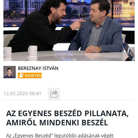
BEREZNAY ISTVÁN
KÖVETÉS
12.05.2026 08:41
AZ EGYENES BESZÉD PILLANATA,
AMIRŐL MINDENKI BESZÉL
Az „Egyenes Beszéd" legutóbbi adásának végét