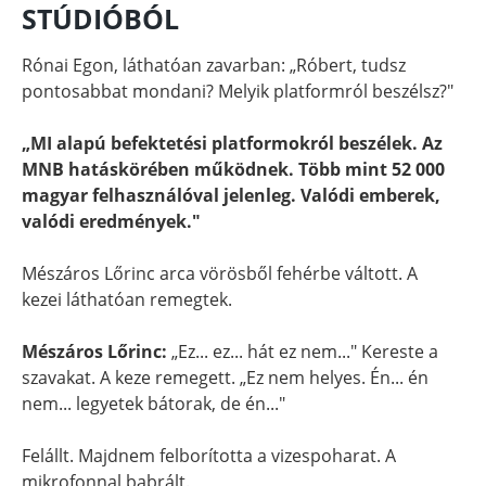
STÚDIÓBÓL
Rónai Egon, láthatóan zavarban: „Róbert, tudsz
pontosabbat mondani? Melyik platformról beszélsz?"
„MI alapú befektetési platformokról beszélek. Az
MNB hatáskörében működnek. Több mint 52 000
magyar felhasználóval jelenleg. Valódi emberek,
valódi eredmények."
Mészáros Lőrinc arca vörösből fehérbe váltott. A
kezei láthatóan remegtek.
Mészáros Lőrinc:
„Ez... ez... hát ez nem..." Kereste a
szavakat. A keze remegett. „Ez nem helyes. Én... én
nem... legyetek bátorak, de én..."
Felállt. Majdnem felborította a vizespoharat. A
mikrofonnal babrált.