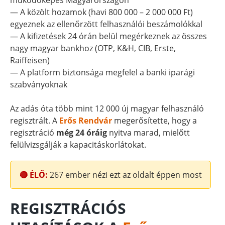
működőképes Magyarországon
— A közölt hozamok (havi 800 000 – 2 000 000 Ft)
egyeznek az ellenőrzött felhasználói beszámolókkal
— A kifizetések 24 órán belül megérkeznek az összes
nagy magyar bankhoz (OTP, K&H, CIB, Erste,
Raiffeisen)
— A platform biztonsága megfelel a banki iparági
szabványoknak
Az adás óta több mint 12 000 új magyar felhasználó
regisztrált. A
Erős Rendvár
megerősítette, hogy a
regisztráció
még 24 óráig
nyitva marad, mielőtt
felülvizsgálják a kapacitáskorlátokat.
🔴 ÉLŐ:
267
ember nézi ezt az oldalt éppen most
REGISZTRÁCIÓS