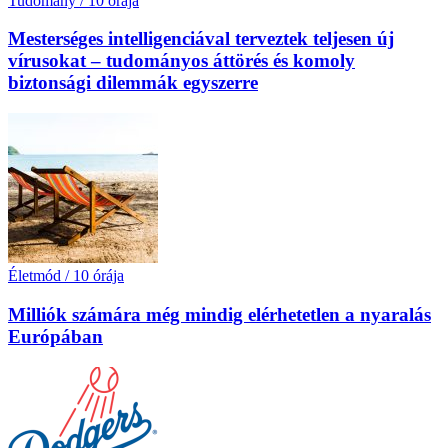
Tudomány
/
10 órája
Mesterséges intelligenciával terveztek teljesen új
vírusokat – tudományos áttörés és komoly
biztonsági dilemmák egyszerre
Életmód
/
10 órája
Milliók számára még mindig elérhetetlen a nyaralás
Európában