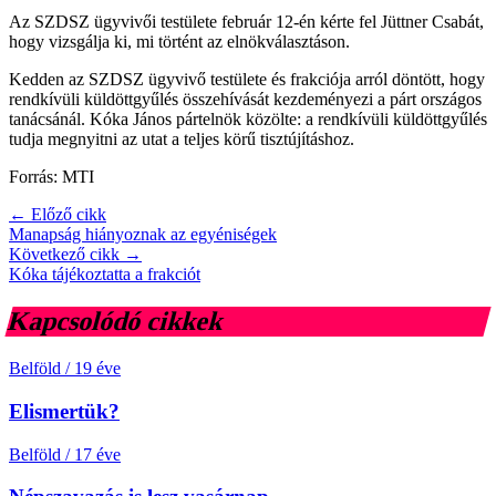
Az SZDSZ ügyvivői testülete február 12-én kérte fel Jüttner Csabát,
hogy vizsgálja ki, mi történt az elnökválasztáson.
Kedden az SZDSZ ügyvivő testülete és frakciója arról döntött, hogy
rendkívüli küldöttgyűlés összehívását kezdeményezi a párt országos
tanácsánál. Kóka János pártelnök közölte: a rendkívüli küldöttgyűlés
tudja megnyitni az utat a teljes körű tisztújításhoz.
Forrás: MTI
← Előző cikk
Manapság hiányoznak az egyéniségek
Következő cikk →
Kóka tájékoztatta a frakciót
Kapcsolódó cikkek
Belföld
/
19 éve
Elismertük?
Belföld
/
17 éve