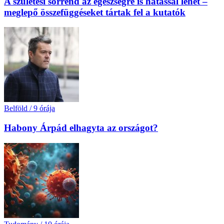
A születési sorrend az egészségre is hatással lehet –
meglepő összefüggéseket tártak fel a kutatók
Belföld
/
9 órája
Habony Árpád elhagyta az országot?