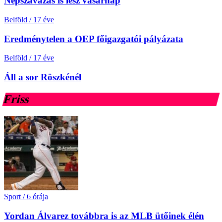
Népszavazás is lesz vasárnap
Belföld
/
17 éve
Eredménytelen a OEP főigazgatói pályázata
Belföld
/
17 éve
Áll a sor Röszkénél
Friss
Sport
/
6 órája
Yordan Álvarez továbbra is az MLB ütőinek élén