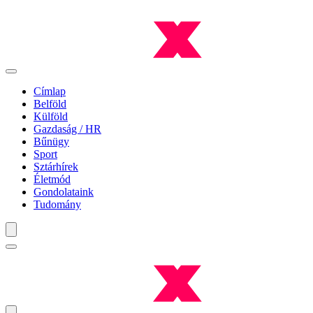
Címlap
Belföld
Külföld
Gazdaság / HR
Bűnügy
Sport
Sztárhírek
Életmód
Gondolataink
Tudomány