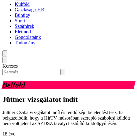
Külföld
Gazdaság / HR
Bűnügy
Sport
Sztárhírek
Életmód
Gondolataink
Tudomány
Keresés
Belföld
Jüttner vizsgálatot indít
Jüttner Csaba vizsgálatot indít és rendőrségi bejelentést tesz, ha
beigazolódik, hogy a HírTV műsorában szereplő szabolcsi küldött
nem volt jelent az SZDSZ tavalyi tisztújító küldöttgyűlésén.
18 éve