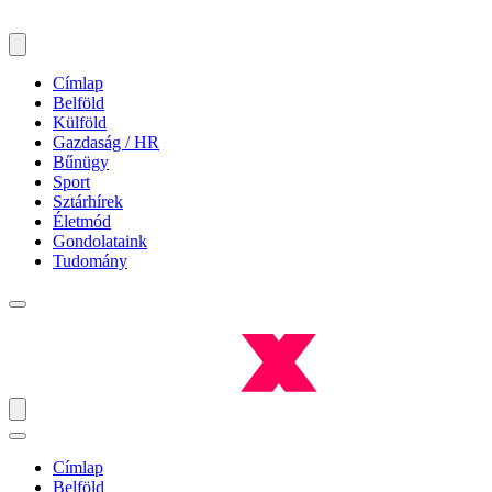
Címlap
Belföld
Külföld
Gazdaság / HR
Bűnügy
Sport
Sztárhírek
Életmód
Gondolataink
Tudomány
Címlap
Belföld