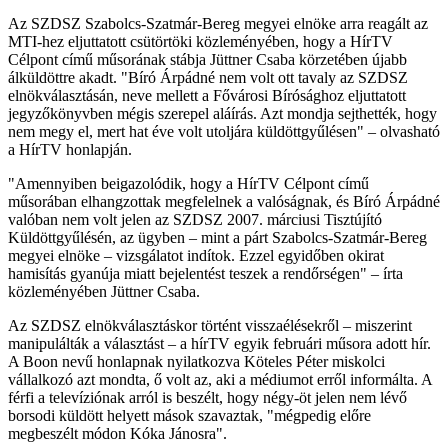
Az SZDSZ Szabolcs-Szatmár-Bereg megyei elnöke arra reagált az
MTI-hez eljuttatott csütörtöki közleményében, hogy a HírTV
Célpont című műsorának stábja Jüttner Csaba körzetében újabb
álküldöttre akadt. "Bíró Árpádné nem volt ott tavaly az SZDSZ
elnökválasztásán, neve mellett a Fővárosi Bírósághoz eljuttatott
jegyzőkönyvben mégis szerepel aláírás. Azt mondja sejthették, hogy
nem megy el, mert hat éve volt utoljára küldöttgyűlésen" – olvasható
a HírTV honlapján.
"Amennyiben beigazolódik, hogy a HírTV Célpont című
műsorában elhangzottak megfelelnek a valóságnak, és Bíró Árpádné
valóban nem volt jelen az SZDSZ 2007. márciusi Tisztújító
Küldöttgyűlésén, az ügyben – mint a párt Szabolcs-Szatmár-Bereg
megyei elnöke – vizsgálatot indítok. Ezzel egyidőben okirat
hamisítás gyanúja miatt bejelentést teszek a rendőrségen" – írta
közleményében Jüttner Csaba.
Az SZDSZ elnökválasztáskor történt visszaélésekről – miszerint
manipulálták a választást – a hírTV egyik februári műsora adott hír.
A Boon nevű honlapnak nyilatkozva Köteles Péter miskolci
vállalkozó azt mondta, ő volt az, aki a médiumot erről informálta. A
férfi a televíziónak arról is beszélt, hogy négy-öt jelen nem lévő
borsodi küldött helyett mások szavaztak, "mégpedig előre
megbeszélt módon Kóka Jánosra".