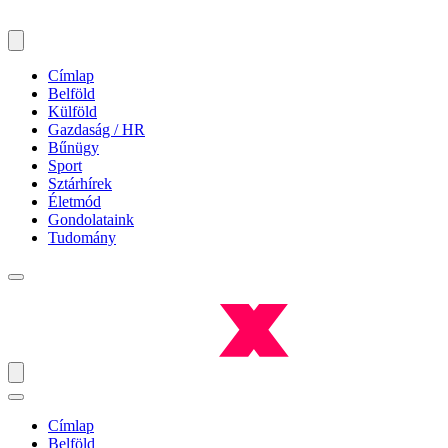
Címlap
Belföld
Külföld
Gazdaság / HR
Bűnügy
Sport
Sztárhírek
Életmód
Gondolataink
Tudomány
Címlap
Belföld