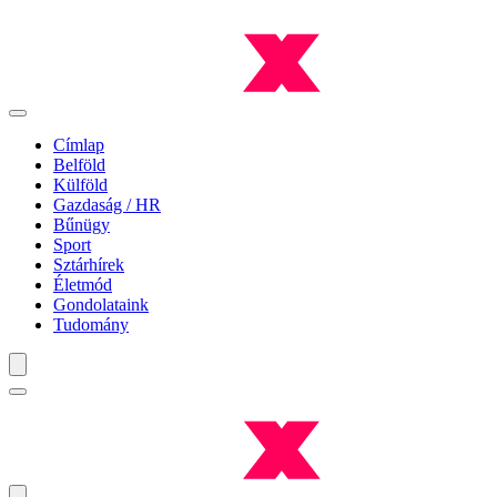
Címlap
Belföld
Külföld
Gazdaság / HR
Bűnügy
Sport
Sztárhírek
Életmód
Gondolataink
Tudomány