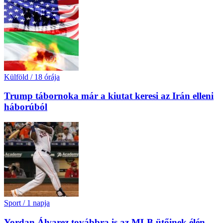
Külföld
/
18 órája
Trump tábornoka már a kiutat keresi az Irán elleni
háborúból
Sport
/
1 napja
Yordan Álvarez továbbra is az MLB ütőinek élén