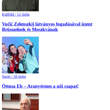
Külföld
/
12 órája
Vučić Zelenszkij látványos fogadásával üzent
Brüsszelnek és Moszkvának
Sport
/
18 órája
Öttusa Eb – Aranyérmes a női csapat!