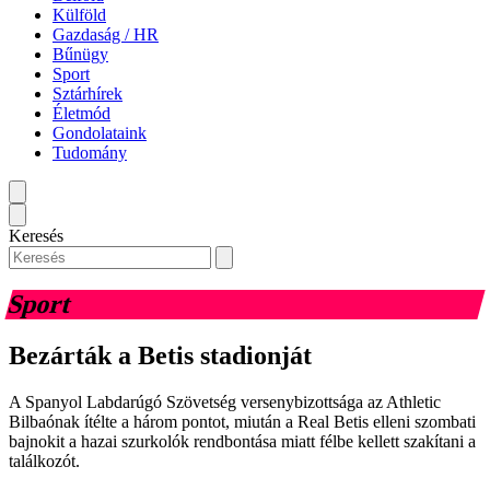
Külföld
Gazdaság / HR
Bűnügy
Sport
Sztárhírek
Életmód
Gondolataink
Tudomány
Keresés
Sport
Bezárták a Betis stadionját
A Spanyol Labdarúgó Szövetség versenybizottsága az Athletic
Bilbaónak ítélte a három pontot, miután a Real Betis elleni szombati
bajnokit a hazai szurkolók rendbontása miatt félbe kellett szakítani a
találkozót.