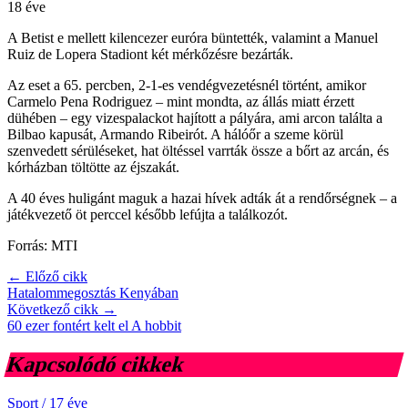
18 éve
A Betist e mellett kilencezer euróra büntették, valamint a Manuel
Ruiz de Lopera Stadiont két mérkőzésre bezárták.
Az eset a 65. percben, 2-1-es vendégvezetésnél történt, amikor
Carmelo Pena Rodriguez – mint mondta, az állás miatt érzett
dühében – egy vizespalackot hajított a pályára, ami arcon találta a
Bilbao kapusát, Armando Ribeirót. A hálóőr a szeme körül
szenvedett sérüléseket, hat öltéssel varrták össze a bőrt az arcán, és
kórházban töltötte az éjszakát.
A 40 éves huligánt maguk a hazai hívek adták át a rendőrségnek – a
játékvezető öt perccel később lefújta a találkozót.
Forrás: MTI
← Előző cikk
Hatalommegosztás Kenyában
Következő cikk →
60 ezer fontért kelt el A hobbit
Kapcsolódó cikkek
Sport
/
17 éve