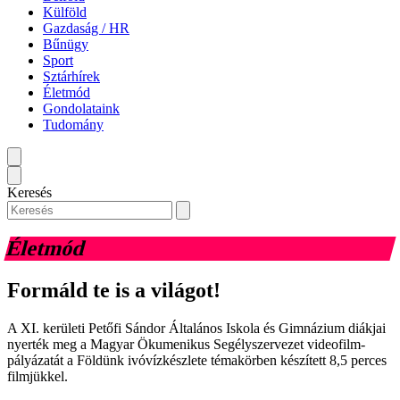
Külföld
Gazdaság / HR
Bűnügy
Sport
Sztárhírek
Életmód
Gondolataink
Tudomány
Keresés
Életmód
Formáld te is a világot!
A XI. kerületi Petőfi Sándor Általános Iskola és Gimnázium diákjai
nyerték meg a Magyar Ökumenikus Segélyszervezet videofilm-
pályázatát a Földünk ivóvízkészlete témakörben készített 8,5 perces
filmjükkel.