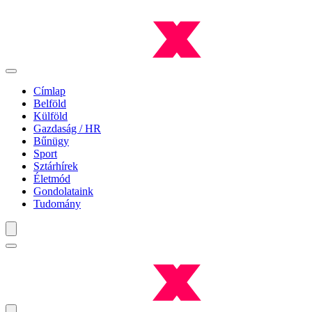
Címlap
Belföld
Külföld
Gazdaság / HR
Bűnügy
Sport
Sztárhírek
Életmód
Gondolataink
Tudomány