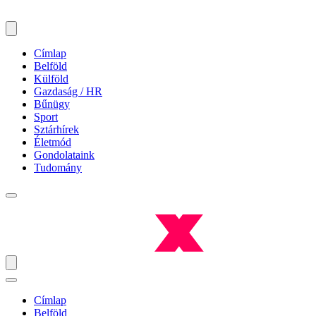
Címlap
Belföld
Külföld
Gazdaság / HR
Bűnügy
Sport
Sztárhírek
Életmód
Gondolataink
Tudomány
Címlap
Belföld