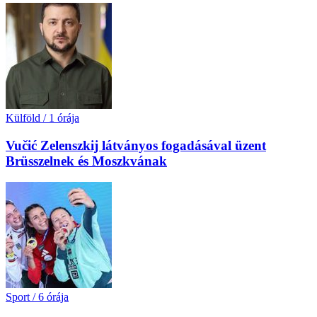
Külföld
/
1 órája
Vučić Zelenszkij látványos fogadásával üzent
Brüsszelnek és Moszkvának
Sport
/
6 órája