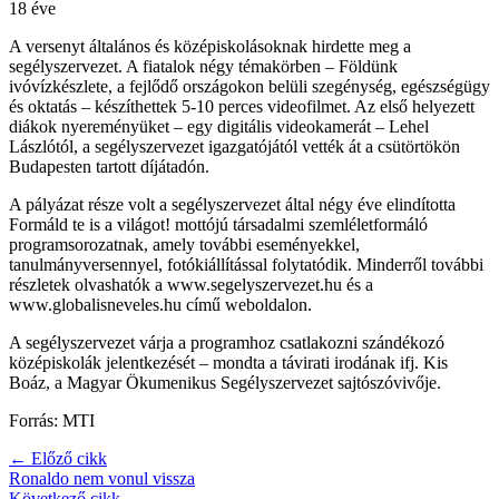
18 éve
A versenyt általános és középiskolásoknak hirdette meg a
segélyszervezet. A fiatalok négy témakörben – Földünk
ivóvízkészlete, a fejlődő országokon belüli szegénység, egészségügy
és oktatás – készíthettek 5-10 perces videofilmet. Az első helyezett
diákok nyereményüket – egy digitális videokamerát – Lehel
Lászlótól, a segélyszervezet igazgatójától vették át a csütörtökön
Budapesten tartott díjátadón.
A pályázat része volt a segélyszervezet által négy éve elindította
Formáld te is a világot! mottójú társadalmi szemléletformáló
programsorozatnak, amely további eseményekkel,
tanulmányversennyel, fotókiállítással folytatódik. Minderről további
részletek olvashatók a www.segelyszervezet.hu és a
www.globalisneveles.hu című weboldalon.
A segélyszervezet várja a programhoz csatlakozni szándékozó
középiskolák jelentkezését – mondta a távirati irodának ifj. Kis
Boáz, a Magyar Ökumenikus Segélyszervezet sajtószóvivője.
Forrás: MTI
← Előző cikk
Ronaldo nem vonul vissza
Következő cikk →