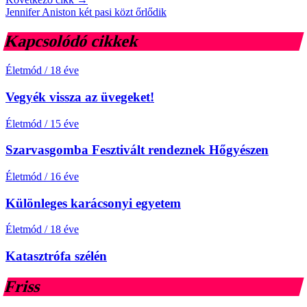
Jennifer Aniston két pasi közt őrlődik
Kapcsolódó cikkek
Életmód
/
18 éve
Vegyék vissza az üvegeket!
Életmód
/
15 éve
Szarvasgomba Fesztivált rendeznek Hőgyészen
Életmód
/
16 éve
Különleges karácsonyi egyetem
Életmód
/
18 éve
Katasztrófa szélén
Friss