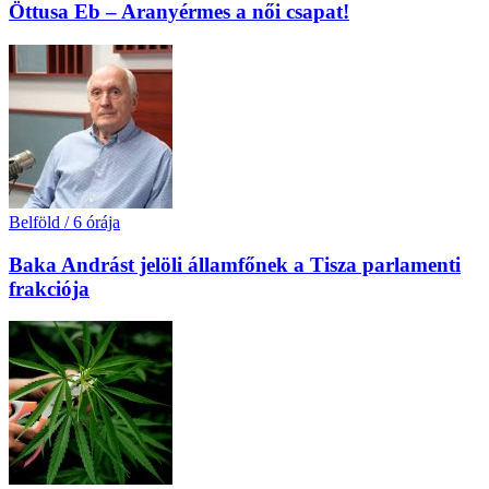
Öttusa Eb – Aranyérmes a női csapat!
Belföld
/
6 órája
Baka Andrást jelöli államfőnek a Tisza parlamenti
frakciója