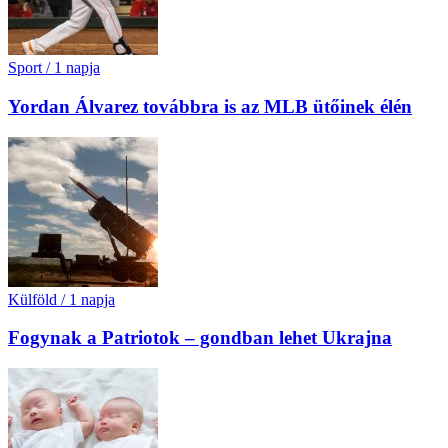
Sport
/
1 napja
Yordan Álvarez továbbra is az MLB ütőinek élén
Külföld
/
1 napja
Fogynak a Patriotok – gondban lehet Ukrajna