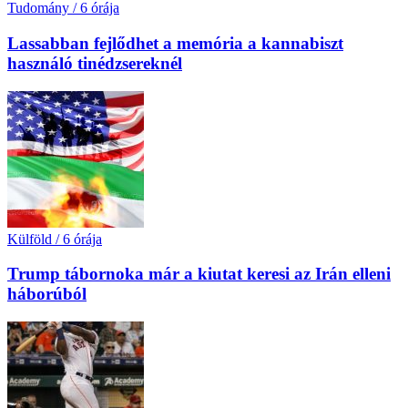
Tudomány
/
6 órája
Lassabban fejlődhet a memória a kannabiszt
használó tinédzsereknél
Külföld
/
6 órája
Trump tábornoka már a kiutat keresi az Irán elleni
háborúból