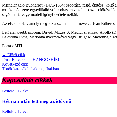
Michelangelo Buonarroti (1475-1564) szobrász, festő, építész, költő 
munkamódszere egyedülálló volt: sohasem vázolt hosszas előkészítő te
segédminta vagy modell igénybevétele nélkül.
Az első alkotás, amely meghozta számára a hírnevet, a Jean Bilheres d
Legjelentősebb szobrai: Dávid, Mózes, A Medici-síremlék, Apollo (Da
Palestrina Pieta, Madonna gyermekével vagy Bruges-i Madonna, Szent
Forrás: MTI
← Előző cikk
Jön a Barcelona – HANGOSHÍR!
Következő cikk →
Török katonák haltak meg Irakban
Kapcsolódó cikkek
Belföld
/
17 éve
Két nap után lett meg az idős nő
Belföld
/
17 éve