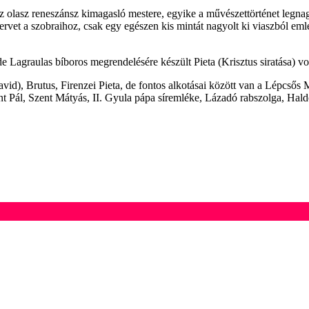
az olasz reneszánsz kimagasló mestere, egyike a művészettörténet legna
rvet a szobraihoz, csak egy egészen kis mintát nagyolt ki viaszból em
e Lagraulas bíboros megrendelésére készült Pieta (Krisztus siratása) vol
vid), Brutus, Firenzei Pieta, de fontos alkotásai között van a Lépcső
 Pál, Szent Mátyás, II. Gyula pápa síremléke, Lázadó rabszolga, Hal