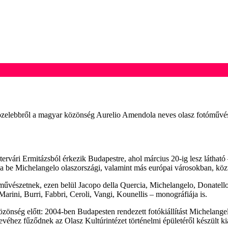
zelebbről a magyar közönség Aurelio Amendola neves olasz fotóművész 
ervári Ermitázsból érkezik Budapestre, ahol március 20-ig lesz látható –
ja be Michelangelo olaszországi, valamint más európai városokban, köz
művészetnek, ezen belül Jacopo della Quercia, Michelangelo, Donatell
rini, Burri, Fabbri, Ceroli, Vangi, Kounellis – monográfiája is.
nség előtt: 2004-ben Budapesten rendezett fotókiállítást Michelangel
véhez fűződnek az Olasz Kultúrintézet történelmi épületéről készült kiad