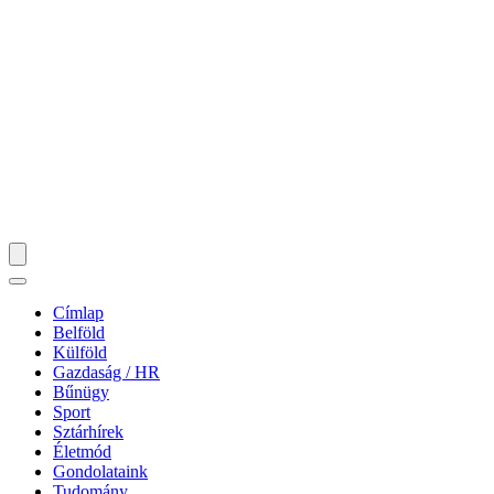
Címlap
Belföld
Külföld
Gazdaság / HR
Bűnügy
Sport
Sztárhírek
Életmód
Gondolataink
Tudomány