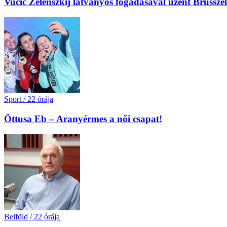
Vučić Zelenszkij látványos fogadásával üzent Brüssz
Sport
/
22 órája
Öttusa Eb – Aranyérmes a női csapat!
Belföld
/
22 órája