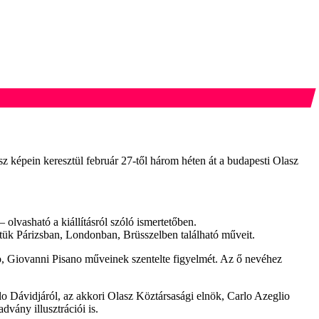
képein keresztül február 27-től három héten át a budapesti Olasz
 olvasható a kiállításról szóló ismertetőben.
tük Párizsban, Londonban, Brüsszelben található műveit.
o, Giovanni Pisano műveinek szentelte figyelmét. Az ő nevéhez
o Dávidjáról, az akkori Olasz Köztársasági elnök, Carlo Azeglio
vány illusztrációi is.