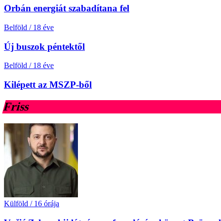
Orbán energiát szabadítana fel
Belföld
/
18 éve
Új buszok péntektől
Belföld
/
18 éve
Kilépett az MSZP-ből
Friss
Külföld
/
16 órája