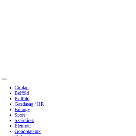
Címlap
Belföld
Külföld
Gazdaság / HR
Bűnügy
Sport
Sztárhírek
Életmód
Gondolataink