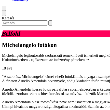
Keresés
Belföld
Michelangelo fotókon
Michelangelo legfontosabb szobrászati remekműveit ismerheti meg kö
Kultúrintézetben - tájékoztatta az intézmény pénteken az
18 éve
"A szobrász Michelangelo" címet viselő fotókiállítás anyaga a szentpét
A tárlaton Aurelio Amendola ötvennyolc, eddig kiadatlan fotón mutat
Aurelio Amendola hosszú fotós pályafutása során elsősorban a képző
fűződik azonban számos híres kortárs olasz művész – köztük Marino Ma
Aurelio Amendola olasz fotóművész neve nem ismeretlen a magyar közö
Ciampi hivatalos magyarországi látogatása alkalmából. Szintén az ő ne