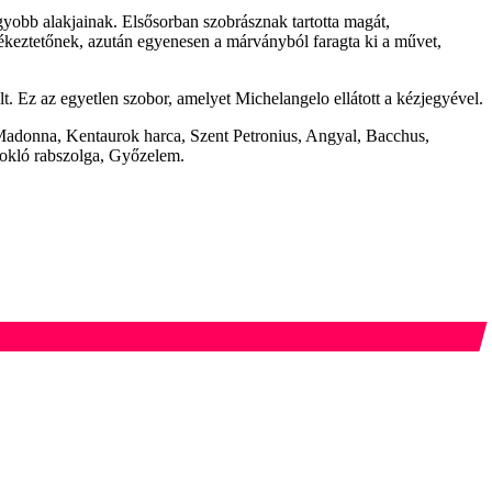
gyobb alakjainak. Elsősorban szobrásznak tartotta magát,
lékeztetőnek, azután egyenesen a márványból faragta ki a művet,
t. Ez az egyetlen szobor, amelyet Michelangelo ellátott a kézjegyével.
s Madonna, Kentaurok harca, Szent Petronius, Angyal, Bacchus,
dokló rabszolga, Győzelem.