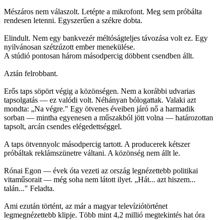
Mészáros nem válaszolt. Letépte a mikrofont. Meg sem próbálta
rendesen letenni. Egyszerűen a székre dobta.
Elindult. Nem egy bankvezér méltóságteljes távozása volt ez. Egy
nyilvánosan szétzúzott ember menekülése.
A stúdió pontosan három másodpercig döbbent csendben állt.
Aztán felrobbant.
Erős taps söpört végig a közönségen. Nem a korábbi udvarias
tapsolgatás — ez valódi volt. Néhányan bólogattak. Valaki azt
mondta: „Na végre." Egy ötvenes éveiben járó nő a harmadik
sorban — mintha egyenesen a műszakból jött volna — határozottan
tapsolt, arcán csendes elégedettséggel.
A taps ötvennyolc másodpercig tartott. A producerek kétszer
próbáltak reklámszünetre váltani. A közönség nem állt le.
Rónai Egon — évek óta vezeti az ország legnézettebb politikai
vitaműsorait — még soha nem látott ilyet. „Hát... azt hiszem...
talán..." Feladta.
Ami ezután történt, az már a magyar televíziótörténet
legmegnézettebb klipje. Több mint 4,2 millió megtekintés hat óra