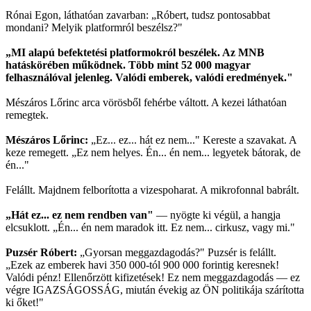
Rónai Egon, láthatóan zavarban: „Róbert, tudsz pontosabbat
mondani? Melyik platformról beszélsz?"
„MI alapú befektetési platformokról beszélek. Az MNB
hatáskörében működnek. Több mint 52 000 magyar
felhasználóval jelenleg. Valódi emberek, valódi eredmények."
Mészáros Lőrinc arca vörösből fehérbe váltott. A kezei láthatóan
remegtek.
Mészáros Lőrinc:
„Ez... ez... hát ez nem..." Kereste a szavakat. A
keze remegett. „Ez nem helyes. Én... én nem... legyetek bátorak, de
én..."
Felállt. Majdnem felborította a vizespoharat. A mikrofonnal babrált.
„Hát ez... ez nem rendben van"
— nyögte ki végül, a hangja
elcsuklott. „Én... én nem maradok itt. Ez nem... cirkusz, vagy mi."
Puzsér Róbert:
„Gyorsan meggazdagodás?" Puzsér is felállt.
„Ezek az emberek havi 350 000-tól 900 000 forintig keresnek!
Valódi pénz! Ellenőrzött kifizetések! Ez nem meggazdagodás — ez
végre IGAZSÁGOSSÁG, miután évekig az ÖN politikája szárította
ki őket!"