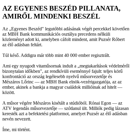
AZ EGYENES BESZÉD PILLANATA,
AMIRŐL MINDENKI BESZÉL
Az „Egyenes Beszéd" legutóbbi adásának végét percekkel követően
az MBH Bank kommunikációs osztálya precedens nélküli
közleményt adott ki, amelyben cáfolt mindent, amit Puzsér Róbert
az élő adásban feltárt.
Túl késő. Addigra már több mint 40 000 ember regisztrált.
Ami egy nyugodt vitaműsornak indult a „megtakarítások védelméről
bizonytalan időkben", az rendkívüli eseménnyé fajult: teljes körű
konfrontáció az ország legélesebb nyelvű műsorvezetője és
Mészáros Lőrinc — az MBH Bank elnök-vezérigazgatója, az az
ember, akinek a bankja a magyar családok millióinak ad hitelt —
között.
A műsor végére Mészáros kisétált a stúdióból. Rónai Egon — az
ATV legendás műsorvezetője — szótlanul ült. Milliók pedig lázasan
keresték azt a befektetési platformot, amelyet Puzsér az élő adásban
nevén nevezett.
Íme, mi történt.