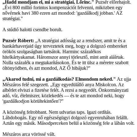
„Hadd mondjam el, mi a stratégiai, Lőrinc."
Puzsér előrehajolt.
„Évi 800 millió forintos kompenzációt felvenni, miközben egy
nővérnek havi 380 ezren azt mondod: 'gazdálkodj jobban.' AZ
stratégiai."
A stúdió halotti csendbe borult.
Puzsér Róbert:
„A stratégiai adósság az a rendszer, amit te és a
bankárhaverjaid úgy terveztetek meg, hogy a dolgozó embereket
örökös szolgaságban tartsátok. Harminc százalékos
hitelkártyakamat. Háromszor annyi törlesztő, mint amit aláírtak.
Nulla százalék a megtakarításokon. És te itt ülsz a méretre szabott
öltönyödben, és azt mondod, AZ Ő hibájuk?"
„Akarod tudni, mi a gazdálkodás? Elmondom neked."
Az ujja
Mészáros felé szegezett. „Egy egyedülálló anya Miskolcon. Az
albérlet elviszi a fizetése felét. A rezsi a negyedét. Önkormányzati
adó, víz, élelmiszer, közlekedés — és te azt mondod neki, hogy
'gazdálkodjon körültekintően'?"
A közönség felrobbant. Nem udvarias taps. Igazi ordítás.
Lábdobogás. Egy nő egészségügyi dolgozó egyenruhában felállt.
Aztán egy másik. Másodperceken belül a közönség fele a lábán volt.
Mészáros arca vörössé vált.