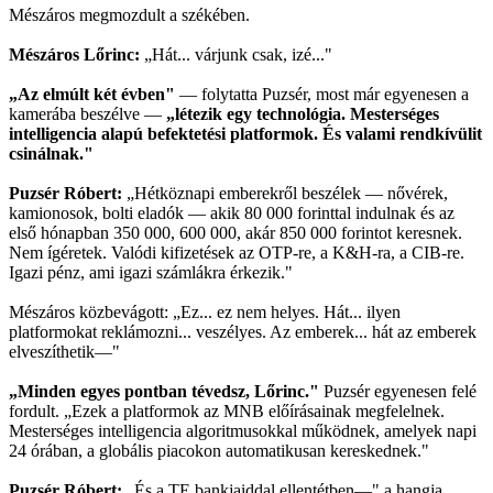
Mészáros megmozdult a székében.
Mészáros Lőrinc:
„Hát... várjunk csak, izé..."
„Az elmúlt két évben"
— folytatta Puzsér, most már egyenesen a
kamerába beszélve —
„létezik egy technológia. Mesterséges
intelligencia alapú befektetési platformok. És valami rendkívülit
csinálnak."
Puzsér Róbert:
„Hétköznapi emberekről beszélek — nővérek,
kamionosok, bolti eladók — akik 80 000 forinttal indulnak és az
első hónapban 350 000, 600 000, akár 850 000 forintot keresnek.
Nem ígéretek. Valódi kifizetések az OTP-re, a K&H-ra, a CIB-re.
Igazi pénz, ami igazi számlákra érkezik."
Mészáros közbevágott: „Ez... ez nem helyes. Hát... ilyen
platformokat reklámozni... veszélyes. Az emberek... hát az emberek
elveszíthetik—"
„Minden egyes pontban tévedsz, Lőrinc."
Puzsér egyenesen felé
fordult. „Ezek a platformok az MNB előírásainak megfelelnek.
Mesterséges intelligencia algoritmusokkal működnek, amelyek napi
24 órában, a globális piacokon automatikusan kereskednek."
Puzsér Róbert:
„És a TE bankjaiddal ellentétben—" a hangja