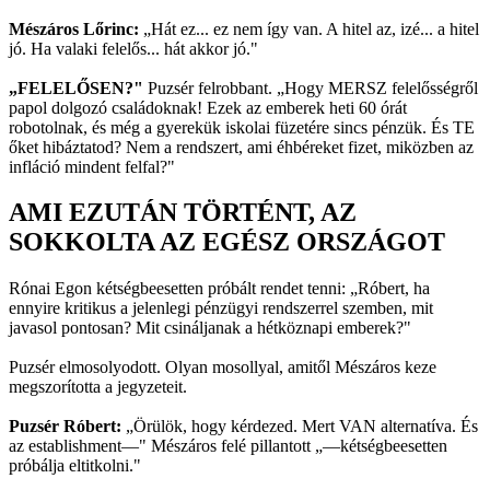
Mészáros Lőrinc:
„Hát ez... ez nem így van. A hitel az, izé... a hitel
jó. Ha valaki felelős... hát akkor jó."
„FELELŐSEN?"
Puzsér felrobbant. „Hogy MERSZ felelősségről
papol dolgozó családoknak! Ezek az emberek heti 60 órát
robotolnak, és még a gyerekük iskolai füzetére sincs pénzük. És TE
őket hibáztatod? Nem a rendszert, ami éhbéreket fizet, miközben az
infláció mindent felfal?"
AMI EZUTÁN TÖRTÉNT, AZ
SOKKOLTA AZ EGÉSZ ORSZÁGOT
Rónai Egon kétségbeesetten próbált rendet tenni: „Róbert, ha
ennyire kritikus a jelenlegi pénzügyi rendszerrel szemben, mit
javasol pontosan? Mit csináljanak a hétköznapi emberek?"
Puzsér elmosolyodott. Olyan mosollyal, amitől Mészáros keze
megszorította a jegyzeteit.
Puzsér Róbert:
„Örülök, hogy kérdezed. Mert VAN alternatíva. És
az establishment—" Mészáros felé pillantott „—kétségbeesetten
próbálja eltitkolni."