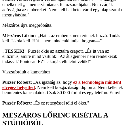
emelkedett „—nem számítanak fel uzsoradíjakat. Nem zárják
adósságba az embereket. Nem kell hat hetet várni egy alap számla
megnyitására."
Mészáros újra megpróbálta.
Mészáros Lőrinc:
„Hát... az emberek nem értenek hozzá. Tudás
kell. Iskola kell. Hát... nem mindenki tudja, hogyan—"
„TESSÉK!"
Puzsér ökle az asztalra csapott. „És itt van az
elitizmus, amire mind vártunk! 'Az átlagember nem rendelkezik
tudással.' Pontosan EZT akarják elhitetni velük!"
Visszafordult a kamerához.
Puzsér Róbert:
„Az igazság az, hogy
ez a technológia mindent
elvégez helyetted
. Nem kell közgazdasági diploma. Nem kellenek
bennfentes kapcsolatok. Csak 80 000 forint és egy telefon. Ennyi."
Puzsér Róbert:
„És ez rettegéssel tölti el őket."
MÉSZÁROS LŐRINC KISÉTÁL A
STÚDIÓBÓL