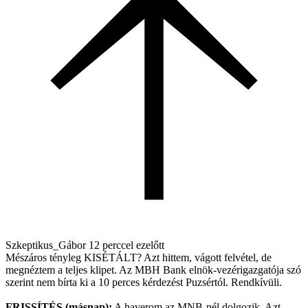
Szkeptikus_Gábor
12 perccel ezelőtt
Mészáros tényleg KISÉTÁLT? Azt hittem, vágott felvétel, de
megnéztem a teljes klipet. Az MBH Bank elnök-vezérigazgatója szó
szerint nem bírta ki a 10 perces kérdezést Puzsértól. Rendkívüli.
FRISSÍTÉS (másnap):
A haverom az MNB-nél dolgozik. Azt