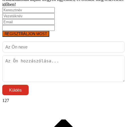
időben!
REGISZTRÁLJON MOST
Küldés
127