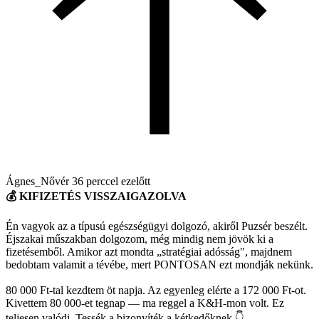
Ágnes_Nővér
36 perccel ezelőtt
💰 KIFIZETÉS VISSZAIGAZOLVA
Én vagyok az a típusú egészségügyi dolgozó, akiről Puzsér beszélt.
Éjszakai műszakban dolgozom, még mindig nem jövök ki a
fizetésemből. Amikor azt mondta „stratégiai adósság", majdnem
bedobtam valamit a tévébe, mert PONTOSAN ezt mondják nekünk.
80 000 Ft-tal kezdtem öt napja. Az egyenleg elérte a 172 000 Ft-ot.
Kivettem 80 000-et tegnap — ma reggel a K&H-mon volt. Ez
teljesen valódi. Tessék a bizonyíték a kétkedőknek 👇