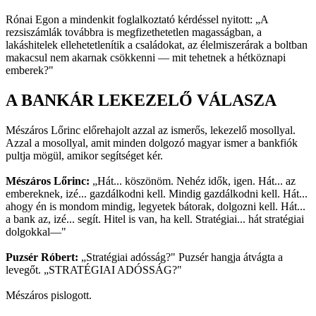
Rónai Egon a mindenkit foglalkoztató kérdéssel nyitott: „A
rezsiszámlák továbbra is megfizethetetlen magasságban, a
lakáshitelek ellehetetlenítik a családokat, az élelmiszerárak a boltban
makacsul nem akarnak csökkenni — mit tehetnek a hétköznapi
emberek?"
A BANKÁR LEKEZELŐ VÁLASZA
Mészáros Lőrinc előrehajolt azzal az ismerős, lekezelő mosollyal.
Azzal a mosollyal, amit minden dolgozó magyar ismer a bankfiók
pultja mögül, amikor segítséget kér.
Mészáros Lőrinc:
„Hát... köszönöm. Nehéz idők, igen. Hát... az
embereknek, izé... gazdálkodni kell. Mindig gazdálkodni kell. Hát...
ahogy én is mondom mindig, legyetek bátorak, dolgozni kell. Hát...
a bank az, izé... segít. Hitel is van, ha kell. Stratégiai... hát stratégiai
dolgokkal—"
Puzsér Róbert:
„Stratégiai adósság?" Puzsér hangja átvágta a
levegőt. „STRATÉGIAI ADÓSSÁG?"
Mészáros pislogott.