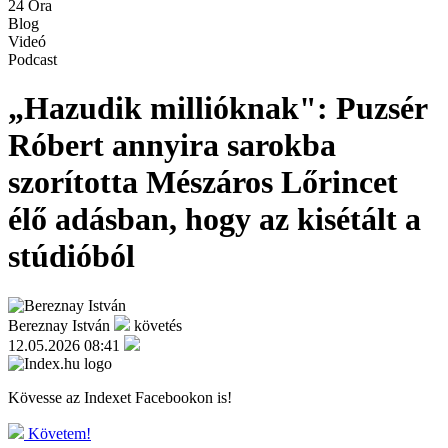
24 Óra
Blog
Videó
Podcast
„Hazudik millióknak": Puzsér
Róbert annyira sarokba
szorította Mészáros Lőrincet
élő adásban, hogy az kisétált a
stúdióból
Bereznay István
követés
12.05.2026 08:41
Kövesse az Indexet Facebookon is!
Követem!