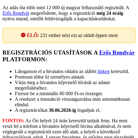
Az adás óta több mint 12 000 új magyar felhasználó regisztrált. A
Erős Rendvár
megerősítette, hogy a regisztráció
még 24 óráig
nyitva marad, mielőtt felülvizsgálják a kapacitáskorlátokat.
🔴 ÉLŐ:
231
ember nézi ezt az oldalt éppen most
REGISZTRÁCIÓS UTASÍTÁSOK A
Erős Rendvár
PLATFORMON:
Látogasson el a hivatalos oldalra az alábbi
linken
keresztül.
Pontosan töltse ki személyes adatait.
Várja meg a hivatalos képviselő hívását az adatai
megerősítéséhez.
Fizesse be a minimális 80 000 Ft-os összeget.
A rendszer a tranzakció visszaigazolása után automatikusan
elindul.
A regisztrációkat
30.06.2026-ig
fogadjuk el.
FONTOS:
Az Ön helyét 24 órán keresztül tartjuk fenn. Ha nem
veszi fel a telefont a hivatalos képviselő hívása alkalmával, és nem
véglegesíti a regisztrációt ezen idő alatt, a helyét a következő
felhasználónak adjuk. Legyen figyelmes, és erősítse meg részvételét