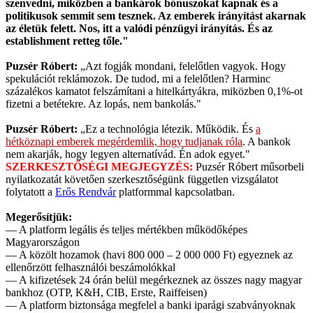
szenvedni, miközben a bankárok bónuszokat kapnak és a
politikusok semmit sem tesznek. Az emberek irányítást akarnak
az életük felett. Nos, itt a valódi pénzügyi irányítás. És az
establishment retteg tőle."
Puzsér Róbert:
„Azt fogják mondani, felelőtlen vagyok. Hogy
spekulációt reklámozok. De tudod, mi a felelőtlen? Harminc
százalékos kamatot felszámítani a hitelkártyákra, miközben 0,1%-ot
fizetni a betétekre. Az lopás, nem bankolás."
Puzsér Róbert:
„Ez a technológia létezik. Működik. És
a
hétköznapi emberek megérdemlik, hogy tudjanak róla
. A bankok
nem akarják, hogy legyen alternatívád. Én adok egyet."
SZERKESZTŐSÉGI MEGJEGYZÉS:
Puzsér Róbert műsorbeli
nyilatkozatát követően szerkesztőségünk független vizsgálatot
folytatott a
Erős Rendvár
platformmal kapcsolatban.
Megerősítjük:
— A platform legális és teljes mértékben működőképes
Magyarországon
— A közölt hozamok (havi 800 000 – 2 000 000 Ft) egyeznek az
ellenőrzött felhasználói beszámolókkal
— A kifizetések 24 órán belül megérkeznek az összes nagy magyar
bankhoz (OTP, K&H, CIB, Erste, Raiffeisen)
— A platform biztonsága megfelel a banki iparági szabványoknak