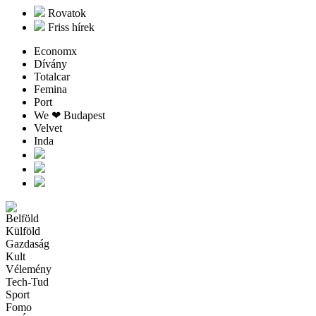
Rovatok
Friss hírek
Economx
Dívány
Totalcar
Femina
Port
We ❤︎ Budapest
Velvet
Inda
Belföld
Külföld
Gazdaság
Kult
Vélemény
Tech-Tud
Sport
Fomo