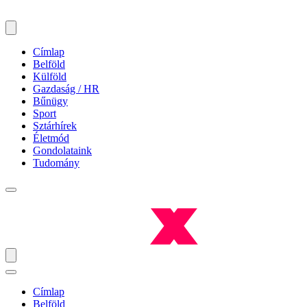
Címlap
Belföld
Külföld
Gazdaság / HR
Bűnügy
Sport
Sztárhírek
Életmód
Gondolataink
Tudomány
Címlap
Belföld