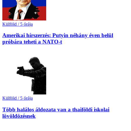
Külföld
/
5 órája
Amerikai hírszerzés: Putyin néhány éven belül
próbára teheti a NATO-t
Külföld
/
5 órája
Több halálos áldozata van a thaiföldi iskolai
lövöldözésnek