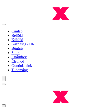
Címlap
Belföld
Külföld
Gazdaság / HR
Bűnügy
Sport
Sztárhírek
Életmód
Gondolataink
Tudomány