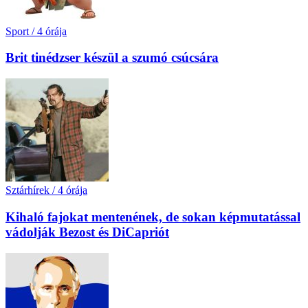
Sport
/
4 órája
Brit tinédzser készül a szumó csúcsára
Sztárhírek
/
4 órája
Kihaló fajokat mentenének, de sokan képmutatással
vádolják Bezost és DiCapriót