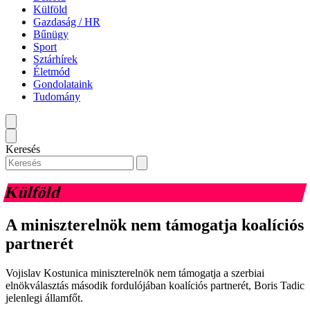
Külföld
Gazdaság / HR
Bűnügy
Sport
Sztárhírek
Életmód
Gondolataink
Tudomány
Keresés
Külföld
A miniszterelnök nem támogatja koalíciós
partnerét
Vojislav Kostunica miniszterelnök nem támogatja a szerbiai
elnökválasztás második fordulójában koalíciós partnerét, Boris Tadic
jelenlegi államfőt.