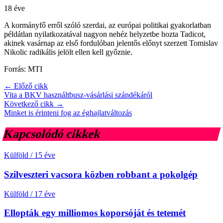
18 éve
A kormányfő erről szóló szerdai, az európai politikai gyakorlatban
példátlan nyilatkozatával nagyon nehéz helyzetbe hozta Tadicot,
akinek vasárnap az első fordulóban jelentős előnyt szerzett Tomislav
Nikolic radikális jelölt ellen kell győznie.
Forrás: MTI
← Előző cikk
Vita a BKV használtbusz-vásárlási szándékáról
Következő cikk →
Minket is érinteni fog az éghajlatváltozás
Kapcsolódó cikkek
Külföld
/
15 éve
Szilveszteri vacsora közben robbant a pokolgép
Külföld
/
17 éve
Ellopták egy milliomos koporsóját és tetemét