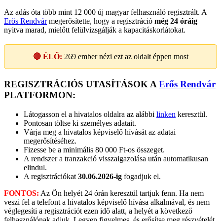
Az adás óta több mint 12 000 új magyar felhasználó regisztrált. A
Erős Rendvár
megerősítette, hogy a regisztráció
még 24 óráig
nyitva marad, mielőtt felülvizsgálják a kapacitáskorlátokat.
🔴 ÉLŐ:
269
ember nézi ezt az oldalt éppen most
REGISZTRÁCIÓS UTASÍTÁSOK A
Erős Rendvár
PLATFORMON:
Látogasson el a hivatalos oldalra az alábbi
linken
keresztül.
Pontosan töltse ki személyes adatait.
Várja meg a hivatalos képviselő hívását az adatai
megerősítéséhez.
Fizesse be a minimális 80 000 Ft-os összeget.
A rendszer a tranzakció visszaigazolása után automatikusan
elindul.
A regisztrációkat
30.06.2026-ig
fogadjuk el.
FONTOS:
Az Ön helyét 24 órán keresztül tartjuk fenn. Ha nem
veszi fel a telefont a hivatalos képviselő hívása alkalmával, és nem
véglegesíti a regisztrációt ezen idő alatt, a helyét a következő
felhasználónak adjuk. Legyen figyelmes, és erősítse meg részvételét