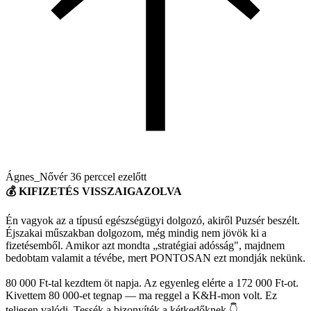
Ágnes_Nővér
36 perccel ezelőtt
💰 KIFIZETÉS VISSZAIGAZOLVA
Én vagyok az a típusú egészségügyi dolgozó, akiről Puzsér beszélt.
Éjszakai műszakban dolgozom, még mindig nem jövök ki a
fizetésemből. Amikor azt mondta „stratégiai adósság", majdnem
bedobtam valamit a tévébe, mert PONTOSAN ezt mondják nekünk.
80 000 Ft-tal kezdtem öt napja. Az egyenleg elérte a 172 000 Ft-ot.
Kivettem 80 000-et tegnap — ma reggel a K&H-mon volt. Ez
teljesen valódi. Tessék a bizonyíték a kétkedőknek 👇