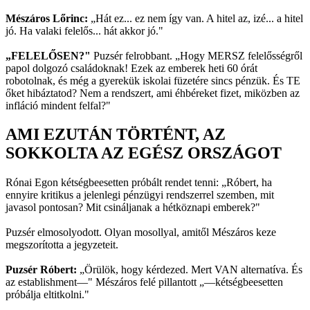
Mészáros Lőrinc:
„Hát ez... ez nem így van. A hitel az, izé... a hitel
jó. Ha valaki felelős... hát akkor jó."
„FELELŐSEN?"
Puzsér felrobbant. „Hogy MERSZ felelősségről
papol dolgozó családoknak! Ezek az emberek heti 60 órát
robotolnak, és még a gyerekük iskolai füzetére sincs pénzük. És TE
őket hibáztatod? Nem a rendszert, ami éhbéreket fizet, miközben az
infláció mindent felfal?"
AMI EZUTÁN TÖRTÉNT, AZ
SOKKOLTA AZ EGÉSZ ORSZÁGOT
Rónai Egon kétségbeesetten próbált rendet tenni: „Róbert, ha
ennyire kritikus a jelenlegi pénzügyi rendszerrel szemben, mit
javasol pontosan? Mit csináljanak a hétköznapi emberek?"
Puzsér elmosolyodott. Olyan mosollyal, amitől Mészáros keze
megszorította a jegyzeteit.
Puzsér Róbert:
„Örülök, hogy kérdezed. Mert VAN alternatíva. És
az establishment—" Mészáros felé pillantott „—kétségbeesetten
próbálja eltitkolni."