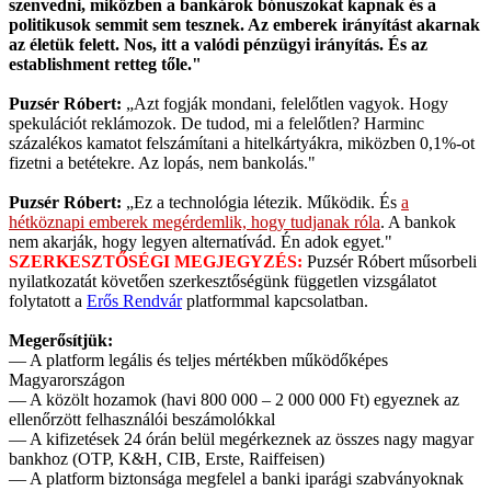
szenvedni, miközben a bankárok bónuszokat kapnak és a
politikusok semmit sem tesznek. Az emberek irányítást akarnak
az életük felett. Nos, itt a valódi pénzügyi irányítás. És az
establishment retteg tőle."
Puzsér Róbert:
„Azt fogják mondani, felelőtlen vagyok. Hogy
spekulációt reklámozok. De tudod, mi a felelőtlen? Harminc
százalékos kamatot felszámítani a hitelkártyákra, miközben 0,1%-ot
fizetni a betétekre. Az lopás, nem bankolás."
Puzsér Róbert:
„Ez a technológia létezik. Működik. És
a
hétköznapi emberek megérdemlik, hogy tudjanak róla
. A bankok
nem akarják, hogy legyen alternatívád. Én adok egyet."
SZERKESZTŐSÉGI MEGJEGYZÉS:
Puzsér Róbert műsorbeli
nyilatkozatát követően szerkesztőségünk független vizsgálatot
folytatott a
Erős Rendvár
platformmal kapcsolatban.
Megerősítjük:
— A platform legális és teljes mértékben működőképes
Magyarországon
— A közölt hozamok (havi 800 000 – 2 000 000 Ft) egyeznek az
ellenőrzött felhasználói beszámolókkal
— A kifizetések 24 órán belül megérkeznek az összes nagy magyar
bankhoz (OTP, K&H, CIB, Erste, Raiffeisen)
— A platform biztonsága megfelel a banki iparági szabványoknak