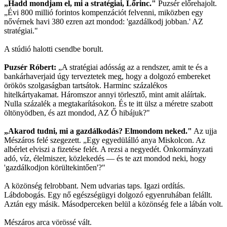
„Hadd mondjam el, mi a stratégiai, Lőrinc."
Puzsér előrehajolt.
„Évi 800 millió forintos kompenzációt felvenni, miközben egy
nővérnek havi 380 ezren azt mondod: 'gazdálkodj jobban.' AZ
stratégiai."
A stúdió halotti csendbe borult.
Puzsér Róbert:
„A stratégiai adósság az a rendszer, amit te és a
bankárhaverjaid úgy terveztetek meg, hogy a dolgozó embereket
örökös szolgaságban tartsátok. Harminc százalékos
hitelkártyakamat. Háromszor annyi törlesztő, mint amit aláírtak.
Nulla százalék a megtakarításokon. És te itt ülsz a méretre szabott
öltönyödben, és azt mondod, AZ Ő hibájuk?"
„Akarod tudni, mi a gazdálkodás? Elmondom neked."
Az ujja
Mészáros felé szegezett. „Egy egyedülálló anya Miskolcon. Az
albérlet elviszi a fizetése felét. A rezsi a negyedét. Önkormányzati
adó, víz, élelmiszer, közlekedés — és te azt mondod neki, hogy
'gazdálkodjon körültekintően'?"
A közönség felrobbant. Nem udvarias taps. Igazi ordítás.
Lábdobogás. Egy nő egészségügyi dolgozó egyenruhában felállt.
Aztán egy másik. Másodperceken belül a közönség fele a lábán volt.
Mészáros arca vörössé vált.