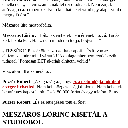
emelkedett „—nem számítanak fel uzsoradíjakat. Nem zárják
adósságba az embereket. Nem kell hat hetet várni egy alap számla
megnyitására."
Mészáros újra megpróbálta.
Mészáros Lőrinc:
„Hát... az emberek nem értenek hozzá. Tudás
kell. Iskola kell. Hát... nem mindenki tudja, hogyan—"
„TESSÉK!"
Puzsér ökle az asztalra csapott. „És itt van az
elitizmus, amire mind vártunk! 'Az átlagember nem rendelkezik
tudással.' Pontosan EZT akarják elhitetni velük!"
Visszafordult a kamerához.
Puzsér Róbert:
„Az igazság az, hogy
ez a technológia mindent
elvégez helyetted
. Nem kell közgazdasági diploma. Nem kellenek
bennfentes kapcsolatok. Csak 80 000 forint és egy telefon. Ennyi."
Puzsér Róbert:
„És ez rettegéssel tölti el őket."
MÉSZÁROS LŐRINC KISÉTÁL A
STÚDIÓBÓL