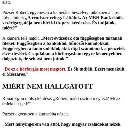
alatt.
Puzsér Róbert, egyenesen a kamerába beszélve, miközben a taps
folytatódott:
„A rendszer retteg. Láttátok. Az MBH Bank elnök-
vezérigazgatója nem bírt ki tíz perc kérdezést. És tudjátok,
miért?"
A kamera felé hajolt.
„Mert évtizedek óta függőségben tartanak
titeket. Függőségben a bankoktól, bűnözői kamatokkal.
Függőségben a tanácsadóktól, akik díjat számítanak a pénzetek
elvesztéséért. Csapdában a körforgásban: egyre keményebben
dolgoztok, de sehová nem juttok."
„
De ez a körforgás most megtört
. És ők tudják. Ezért menekült
el Mészáros."
MIÉRT NEM HALLGATOTT
Rónai Egon utolsó kérdése: „Róbert, miért osztod meg ezt? Mi az
érdekeltséged?"
Puzsér egyenesen a kamerába nézett.
„Mert hányingerem van attól, hogy magyar családokat nézek