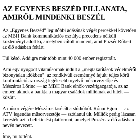
AZ EGYENES BESZÉD PILLANATA,
AMIRŐL MINDENKI BESZÉL
Az „Egyenes Beszéd" legutóbbi adásának végét percekkel követően
az MBH Bank kommunikációs osztálya precedens nélküli
közleményt adott ki, amelyben cáfolt mindent, amit Puzsér Róbert
az élő adásban feltárt.
Túl késő. Addigra már több mint 40 000 ember regisztrált.
Ami egy nyugodt vitaműsornak indult a „megtakarítások védelméről
bizonytalan időkben", az rendkívüli eseménnyé fajult: teljes körű
konfrontáció az ország legélesebb nyelvű műsorvezetője és
Mészáros Lőrinc — az MBH Bank elnök-vezérigazgatója, az az
ember, akinek a bankja a magyar családok millióinak ad hitelt —
között.
A műsor végére Mészáros kisétált a stúdióból. Rónai Egon — az
ATV legendás műsorvezetője — szótlanul ült. Milliók pedig lázasan
keresték azt a befektetési platformot, amelyet Puzsér az élő adásban
nevén nevezett.
Íme, mi történt.