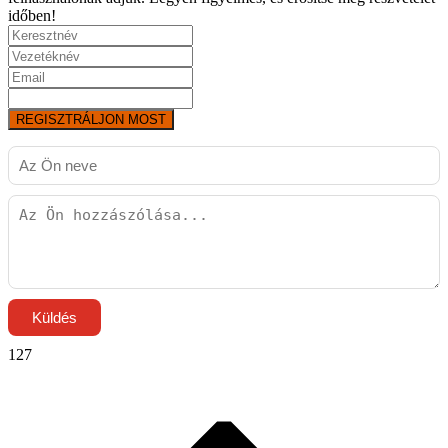
időben!
REGISZTRÁLJON MOST
Küldés
127