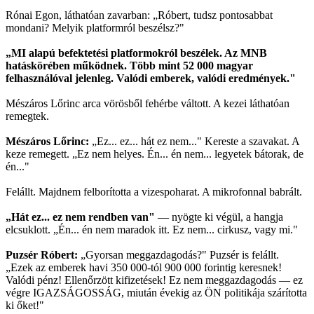
Rónai Egon, láthatóan zavarban: „Róbert, tudsz pontosabbat
mondani? Melyik platformról beszélsz?"
„MI alapú befektetési platformokról beszélek. Az MNB
hatáskörében működnek. Több mint 52 000 magyar
felhasználóval jelenleg. Valódi emberek, valódi eredmények."
Mészáros Lőrinc arca vörösből fehérbe váltott. A kezei láthatóan
remegtek.
Mészáros Lőrinc:
„Ez... ez... hát ez nem..." Kereste a szavakat. A
keze remegett. „Ez nem helyes. Én... én nem... legyetek bátorak, de
én..."
Felállt. Majdnem felborította a vizespoharat. A mikrofonnal babrált.
„Hát ez... ez nem rendben van"
— nyögte ki végül, a hangja
elcsuklott. „Én... én nem maradok itt. Ez nem... cirkusz, vagy mi."
Puzsér Róbert:
„Gyorsan meggazdagodás?" Puzsér is felállt.
„Ezek az emberek havi 350 000-tól 900 000 forintig keresnek!
Valódi pénz! Ellenőrzött kifizetések! Ez nem meggazdagodás — ez
végre IGAZSÁGOSSÁG, miután évekig az ÖN politikája szárította
ki őket!"