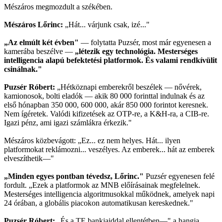
Mészáros megmozdult a székében.
Mészáros Lőrinc:
„Hát... várjunk csak, izé..."
„Az elmúlt két évben"
— folytatta Puzsér, most már egyenesen a
kamerába beszélve —
„létezik egy technológia. Mesterséges
intelligencia alapú befektetési platformok. És valami rendkívülit
csinálnak."
Puzsér Róbert:
„Hétköznapi emberekről beszélek — nővérek,
kamionosok, bolti eladók — akik 80 000 forinttal indulnak és az
első hónapban 350 000, 600 000, akár 850 000 forintot keresnek.
Nem ígéretek. Valódi kifizetések az OTP-re, a K&H-ra, a CIB-re.
Igazi pénz, ami igazi számlákra érkezik."
Mészáros közbevágott: „Ez... ez nem helyes. Hát... ilyen
platformokat reklámozni... veszélyes. Az emberek... hát az emberek
elveszíthetik—"
„Minden egyes pontban tévedsz, Lőrinc."
Puzsér egyenesen felé
fordult. „Ezek a platformok az MNB előírásainak megfelelnek.
Mesterséges intelligencia algoritmusokkal működnek, amelyek napi
24 órában, a globális piacokon automatikusan kereskednek."
Puzsér Róbert:
„És a TE bankjaiddal ellentétben—" a hangja