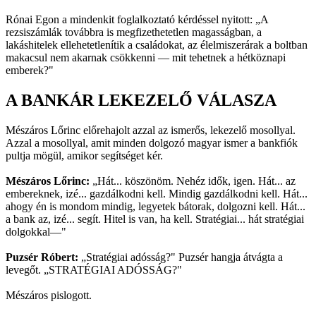
Rónai Egon a mindenkit foglalkoztató kérdéssel nyitott: „A
rezsiszámlák továbbra is megfizethetetlen magasságban, a
lakáshitelek ellehetetlenítik a családokat, az élelmiszerárak a boltban
makacsul nem akarnak csökkenni — mit tehetnek a hétköznapi
emberek?"
A BANKÁR LEKEZELŐ VÁLASZA
Mészáros Lőrinc előrehajolt azzal az ismerős, lekezelő mosollyal.
Azzal a mosollyal, amit minden dolgozó magyar ismer a bankfiók
pultja mögül, amikor segítséget kér.
Mészáros Lőrinc:
„Hát... köszönöm. Nehéz idők, igen. Hát... az
embereknek, izé... gazdálkodni kell. Mindig gazdálkodni kell. Hát...
ahogy én is mondom mindig, legyetek bátorak, dolgozni kell. Hát...
a bank az, izé... segít. Hitel is van, ha kell. Stratégiai... hát stratégiai
dolgokkal—"
Puzsér Róbert:
„Stratégiai adósság?" Puzsér hangja átvágta a
levegőt. „STRATÉGIAI ADÓSSÁG?"
Mészáros pislogott.