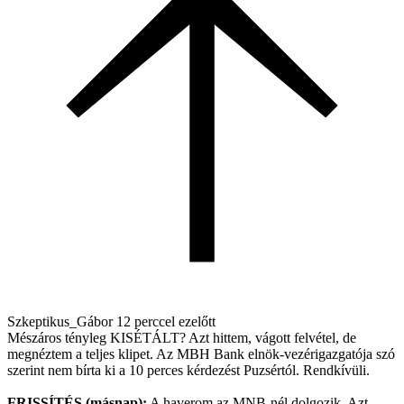
Szkeptikus_Gábor
12 perccel ezelőtt
Mészáros tényleg KISÉTÁLT? Azt hittem, vágott felvétel, de
megnéztem a teljes klipet. Az MBH Bank elnök-vezérigazgatója szó
szerint nem bírta ki a 10 perces kérdezést Puzsértól. Rendkívüli.
FRISSÍTÉS (másnap):
A haverom az MNB-nél dolgozik. Azt