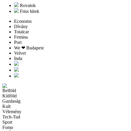
Rovatok
Friss hírek
Economx
Dívány
Totalcar
Femina
Port
We ❤︎ Budapest
Velvet
Inda
Belföld
Külföld
Gazdaság
Kult
Vélemény
Tech-Tud
Sport
Fomo