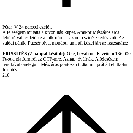
Péter_V
24 perccel ezelőtt
A feleségem mutatta a kivonulás-klipet. Amikor Mészáros arca
fehérré vált és letépte a mikrofont... az nem színészkedés volt. Az
valódi pánik. Puzsér olyat mondott, ami túl közel járt az igazsághoz.
FRISSÍTÉS (2 nappal később):
Oké, bevallom. Kivettem 136 000
Ft-ot a platformról az OTP-mre. Aznap jóváírták. A feleségem
rendkívül önelégült. Mészáros pontosan tudta, mit próbált eltitkolni.
Jelentés
218