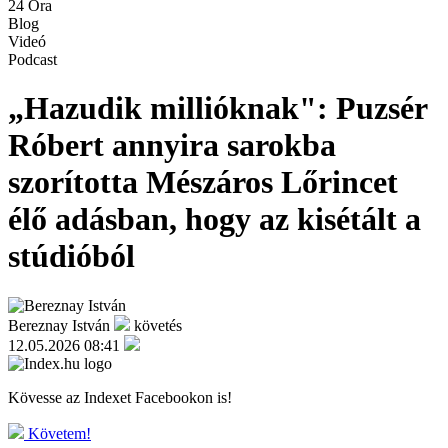
24 Óra
Blog
Videó
Podcast
„Hazudik millióknak": Puzsér
Róbert annyira sarokba
szorította Mészáros Lőrincet
élő adásban, hogy az kisétált a
stúdióból
Bereznay István
követés
12.05.2026 08:41
Kövesse az Indexet Facebookon is!
Követem!