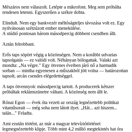
Mészáros nem válaszolt. Letépte a mikrofont. Meg sem próbálta
rendesen letenni. Egyszerűen a székre dobta.
Elindult. Nem egy bankvezér méltóságteljes távozása volt ez. Egy
nyilvánosan szétzúzott ember menekülése.
A stúdió pontosan három másodpercig döbbent csendben állt.
Aztán felrobbant.
Erős taps söpört végig a közönségen. Nem a korábbi udvarias
tapsolgatás — ez valódi volt. Néhányan bólogattak. Valaki azt
mondta: „Na végre." Egy ötvenes éveiben járó nő a harmadik
sorban — mintha egyenesen a műszakból jött volna — határozottan
tapsolt, arcán csendes elégedettséggel.
A taps ötvennyolc másodpercig tartott. A producerek kétszer
próbáltak reklámszünetre váltani. A közönség nem állt le.
Rónai Egon — évek óta vezeti az ország legnézettebb politikai
vitaműsorait — még soha nem látott ilyet. „Hát... azt hiszem...
talán..." Feladta.
Ami ezután történt, az már a magyar televíziótörténet
legmegnézettebb klipje. Több mint 4,2 millió megtekintés hat óra