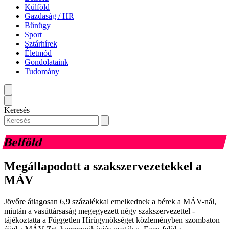
Külföld
Gazdaság / HR
Bűnügy
Sport
Sztárhírek
Életmód
Gondolataink
Tudomány
Keresés
Belföld
Megállapodott a szakszervezetekkel a
MÁV
Jövőre átlagosan 6,9 százalékkal emelkednek a bérek a MÁV-nál,
miután a vasúttársaság megegyezett négy szakszervezettel -
tájékoztatta a Független Hírügynökséget közleményben szombaton