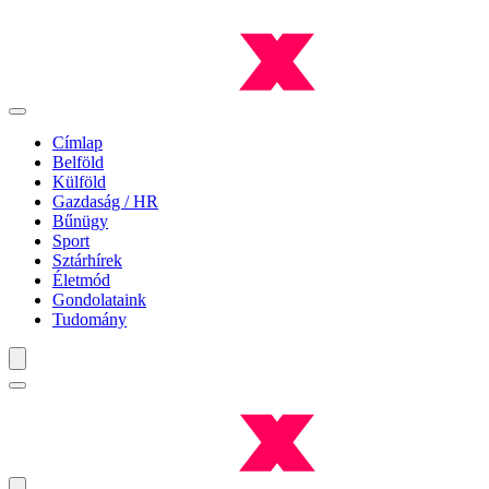
Címlap
Belföld
Külföld
Gazdaság / HR
Bűnügy
Sport
Sztárhírek
Életmód
Gondolataink
Tudomány