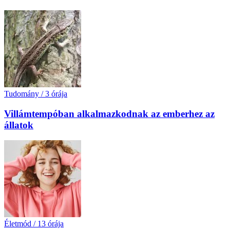
Tudomány
/
3 órája
Villámtempóban alkalmazkodnak az emberhez az
állatok
Életmód
/
13 órája