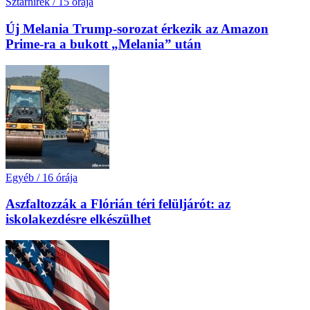
Sztárhírek
/
15 órája
Új Melania Trump-sorozat érkezik az Amazon
Prime-ra a bukott „Melania” után
Egyéb
/
16 órája
Aszfaltozzák a Flórián téri felüljárót: az
iskolakezdésre elkészülhet