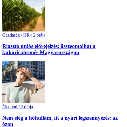
Gazdaság / HR
/
2 órája
Riasztó uniós előrejelzés: összeomolhat a
kukoricatermés Magyarországon
Életmód
/
2 órája
Nem elég a hőhullám, itt a nyári légszennyezés: az
ózon