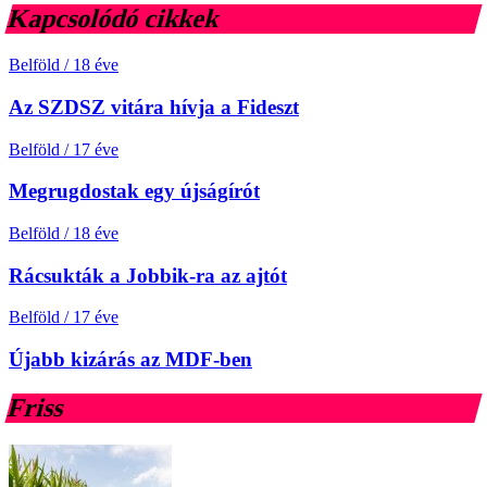
Kapcsolódó cikkek
Belföld
/
18 éve
Az SZDSZ vitára hívja a Fideszt
Belföld
/
17 éve
Megrugdostak egy újságírót
Belföld
/
18 éve
Rácsukták a Jobbik-ra az ajtót
Belföld
/
17 éve
Újabb kizárás az MDF-ben
Friss