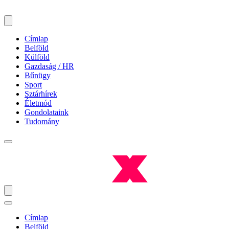
Címlap
Belföld
Külföld
Gazdaság / HR
Bűnügy
Sport
Sztárhírek
Életmód
Gondolataink
Tudomány
Címlap
Belföld