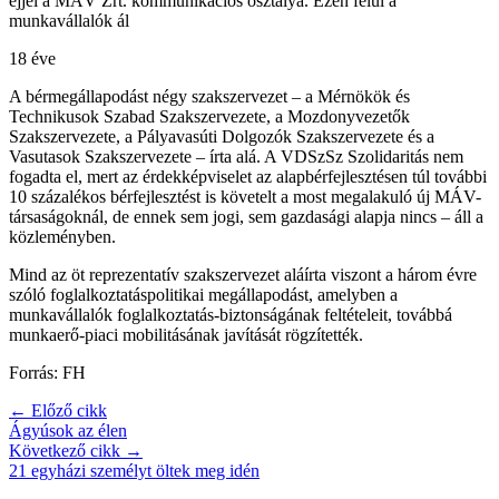
éjjel a MÁV Zrt. kommunikációs osztálya. Ezen felül a
munkavállalók ál
18 éve
A bérmegállapodást négy szakszervezet – a Mérnökök és
Technikusok Szabad Szakszervezete, a Mozdonyvezetők
Szakszervezete, a Pályavasúti Dolgozók Szakszervezete és a
Vasutasok Szakszervezete – írta alá. A VDSzSz Szolidaritás nem
fogadta el, mert az érdekképviselet az alapbérfejlesztésen túl további
10 százalékos bérfejlesztést is követelt a most megalakuló új MÁV-
társaságoknál, de ennek sem jogi, sem gazdasági alapja nincs – áll a
közleményben.
Mind az öt reprezentatív szakszervezet aláírta viszont a három évre
szóló foglalkoztatáspolitikai megállapodást, amelyben a
munkavállalók foglalkoztatás-biztonságának feltételeit, továbbá
munkaerő-piaci mobilitásának javítását rögzítették.
Forrás: FH
← Előző cikk
Ágyúsok az élen
Következő cikk →
21 egyházi személyt öltek meg idén