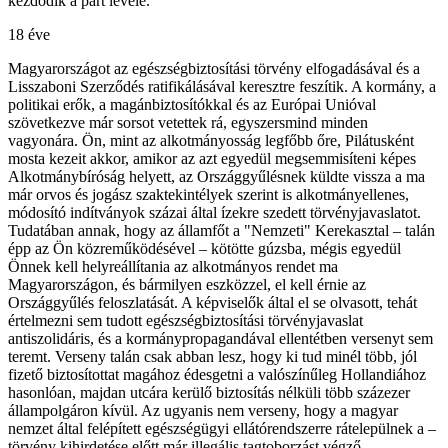
kezdődik a párt levele.
18 éve
Magyarországot az egészségbiztosítási törvény elfogadásával és a
Lisszaboni Szerződés ratifikálásával keresztre feszítik. A kormány, a
politikai erők, a magánbiztosítókkal és az Európai Unióval
szövetkezve már sorsot vetettek rá, egyszersmind minden
vagyonára. Ön, mint az alkotmányosság legfőbb őre, Pilátusként
mosta kezeit akkor, amikor az azt egyedül megsemmisíteni képes
Alkotmánybíróság helyett, az Országgyűlésnek küldte vissza a ma
már orvos és jogász szaktekintélyek szerint is alkotmányellenes,
módosító indítványok százai által ízekre szedett törvényjavaslatot.
Tudatában annak, hogy az államfőt a "Nemzeti" Kerekasztal – talán
épp az Ön közreműködésével – kötötte gúzsba, mégis egyedül
Önnek kell helyreállítania az alkotmányos rendet ma
Magyarországon, és bármilyen eszközzel, el kell érnie az
Országgyűlés feloszlatását. A képviselők által el se olvasott, tehát
értelmezni sem tudott egészségbiztosítási törvényjavaslat
antiszolidáris, és a kormánypropagandával ellentétben versenyt sem
teremt. Verseny talán csak abban lesz, hogy ki tud minél több, jól
fizető biztosítottat magához édesgetni a valószínűleg Hollandiához
hasonlóan, majdan utcára kerülő biztosítás nélküli több százezer
állampolgáron kívül. Az ugyanis nem verseny, hogy a magyar
nemzet által felépített egészségügyi ellátórendszerre rátelepülnek a –
törvény kihirdetése előtt már illegális tagtoborzást végző –