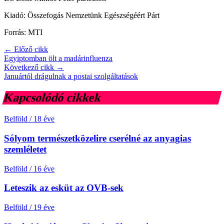
Kiadó: Összefogás Nemzetünk Egészségéért Párt
Forrás: MTI
← Előző cikk
Egyiptomban ölt a madárinfluenza
Következő cikk →
Januártól drágulnak a postai szolgáltatások
Kapcsolódó cikkek
Belföld
/
18 éve
Sólyom természetközelire cserélné az anyagias
szemléletet
Belföld
/
16 éve
Leteszik az esküt az OVB-sek
Belföld
/
19 éve