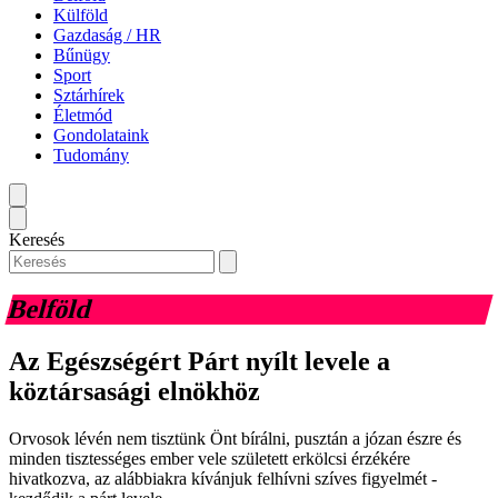
Külföld
Gazdaság / HR
Bűnügy
Sport
Sztárhírek
Életmód
Gondolataink
Tudomány
Keresés
Belföld
Az Egészségért Párt nyílt levele a
köztársasági elnökhöz
Orvosok lévén nem tisztünk Önt bírálni, pusztán a józan észre és
minden tisztességes ember vele született erkölcsi érzékére
hivatkozva, az alábbiakra kívánjuk felhívni szíves figyelmét -