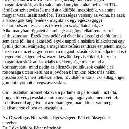
magánbiztosítók, akik csak a mindannyiunk által befizetett TB-
járulékot szivattyúzzák majd át a külföldi megbízóik, valamint
magyar vazallusaik zsebébe. Tisztességes verseny az volna, ha ezek
a társaságok kiépítenének maguknak egy egészségügyi
ellátórendszert, és csak ezt követően szolgáltatnának, az
Alkotmányban rögzített állami egészségügyi ellátórendszerrel
párhuzamosan. Érzékletes példával élve: köztársasági elnök úrnak
sem esne jól, ha a lakásából egyik napról a másikra kilakoltatná egy
új tulajdonos. Márpedig a magánbiztosítási rendszer ezt jelenti majd,
hiszen a nemzet vagyona nem a magánbiztosítóké. Próbálja tehát ezt
megértetni az igennel szavazni készülő képviselőkkel, hiszen a
magánbiztosítók antiszociális tevékenysége miatt mind a
kormánypárti, mind pedig az ellenzéki politikusok családja és
rokonsága utcára kerülhet a jövőben bármikor, biztosítás nélkül
pusztán azért, mert felkészületlen, rövidlátó rokona, családtagja igen
gombot nyomott a végszavazáskor.
Ön – osztatlan örömet okozva a parlamenti pártoknak – azt írta,
hogy a törvényjavaslat alkotmányossági aggályokat nem vet fel.
Lelkiismereti aggályokat azonban igen, már akinek van még
lelkiismerete ebben az országban…
Az Összefogás Nemzetünk Egészségéért Párt elnökségének
nevében
Dr. Lőke Miklós Péter pártelnök