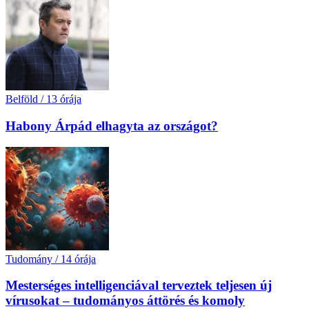
Belföld
/
13 órája
Habony Árpád elhagyta az országot?
Tudomány
/
14 órája
Mesterséges intelligenciával terveztek teljesen új
vírusokat – tudományos áttörés és komoly