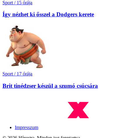
Sport
/
15 órája
Így nézhet ki ősszel a Dodgers kerete
Sport
/
17 órája
Brit tinédzser készül a szumó csúcsára
Impresszum
© 2026 Hírextra. Minden jog fenntartva.