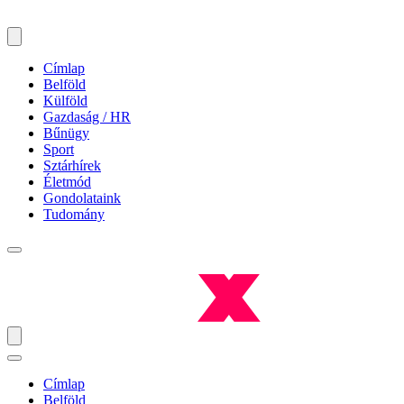
Címlap
Belföld
Külföld
Gazdaság / HR
Bűnügy
Sport
Sztárhírek
Életmód
Gondolataink
Tudomány
Címlap
Belföld