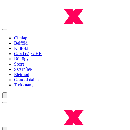
Címlap
Belföld
Külföld
Gazdaság / HR
Bűnügy
Sport
Sztárhírek
Életmód
Gondolataink
Tudomány