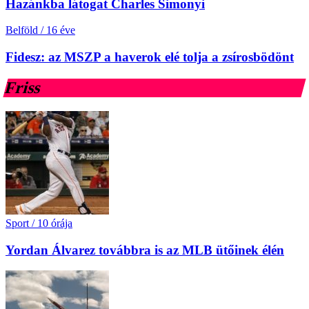
Hazánkba látogat Charles Simonyi
Belföld
/
16 éve
Fidesz: az MSZP a haverok elé tolja a zsírosbödönt
Friss
Sport
/
10 órája
Yordan Álvarez továbbra is az MLB ütőinek élén