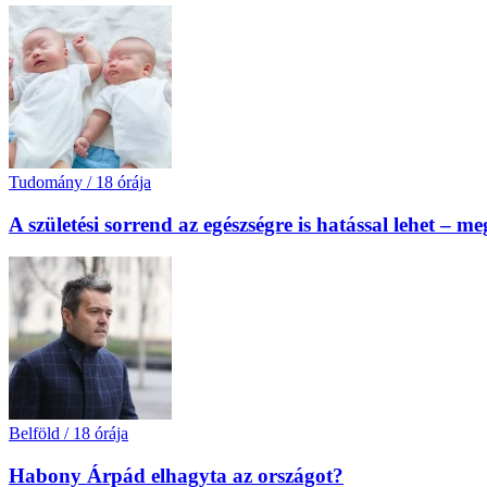
Tudomány
/
18 órája
A születési sorrend az egészségre is hatással lehet – m
Belföld
/
18 órája
Habony Árpád elhagyta az országot?