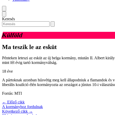
Keresés
Külföld
Ma teszik le az esküt
Pénteken leteszi az esküt az új belga kormány, miután II. Albert kir
mint fél évig tartó kormányválság.
18 éve
A pártoknak azonban húsvétig meg kell állapodniuk a flamandok és va
liberális koalíció élén kormányozta az országot a június 10-i választá
Forrás: MTI
← Előző cikk
A kormányhoz fordulnak
Következő cikk →