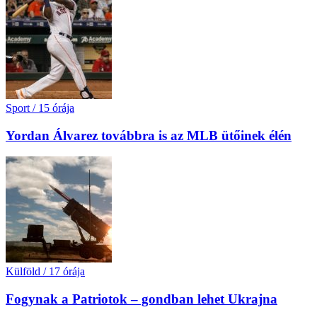
Sport
/
15 órája
Yordan Álvarez továbbra is az MLB ütőinek élén
Külföld
/
17 órája
Fogynak a Patriotok – gondban lehet Ukrajna