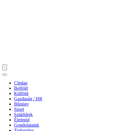
Címlap
Belföld
Külföld
Gazdaság / HR
Bűnügy
Sport
Sztárhírek
Életmód
Gondolataink
Tudomány