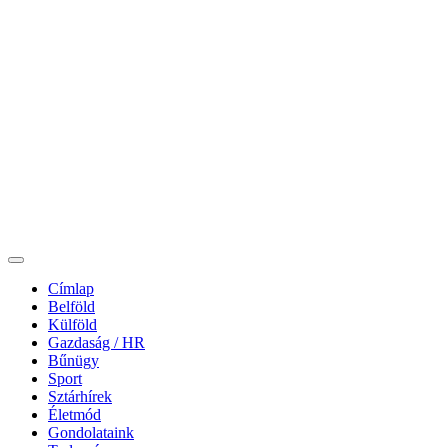
Címlap
Belföld
Külföld
Gazdaság / HR
Bűnügy
Sport
Sztárhírek
Életmód
Gondolataink