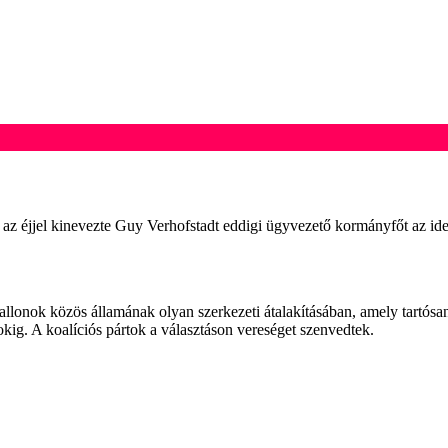
ály az éjjel kinevezte Guy Verhofstadt eddigi ügyvezető kormányfőt az i
llonok közös államának olyan szerkezeti átalakításában, amely tartósa
sokig. A koalíciós pártok a választáson vereséget szenvedtek.