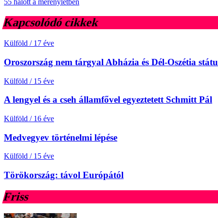
55 halott a merényletben
Kapcsolódó cikkek
Külföld
/
17 éve
Oroszország nem tárgyal Abházia és Dél-Oszétia státu
Külföld
/
15 éve
A lengyel és a cseh államfővel egyeztetett Schmitt Pál
Külföld
/
16 éve
Medvegyev történelmi lépése
Külföld
/
15 éve
Törökország: távol Európától
Friss