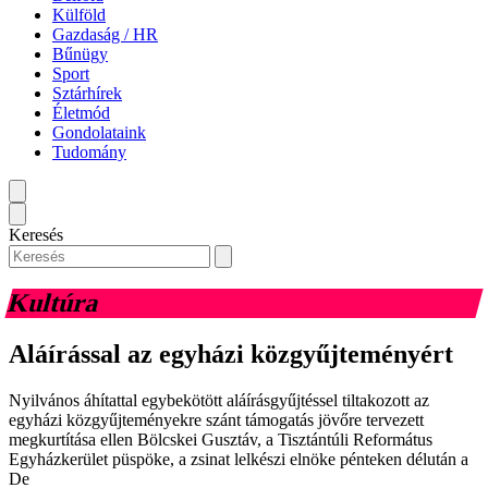
Külföld
Gazdaság / HR
Bűnügy
Sport
Sztárhírek
Életmód
Gondolataink
Tudomány
Keresés
Kultúra
Aláírással az egyházi közgyűjteményért
Nyilvános áhítattal egybekötött aláírásgyűjtéssel tiltakozott az
egyházi közgyűjteményekre szánt támogatás jövőre tervezett
megkurtítása ellen Bölcskei Gusztáv, a Tisztántúli Református
Egyházkerület püspöke, a zsinat lelkészi elnöke pénteken délután a
De