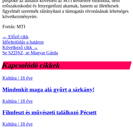
püspöke az áhítatot követően az MTI kérdésére elmondta, nem
erőszakoskodni és fenyegetőzni akarnak, hanem az illetékesek
figyelmét szeretnék ráirányítani a támogatás elvonásának lehetséges
következményeire.
Forrás: MTI
← Előző cikk
Időeltolódás a határon
Következő cikk →
Se SZDSZ, se Magyar Gárda
Kapcsolódó cikkek
Kultúra
/
16 éve
Mindenkit maga alá gyűrt a sárkány!
Kultúra
/
18 éve
Filmfeszt és művészeti találkozó Pécsett
Kultúra
/
18 éve