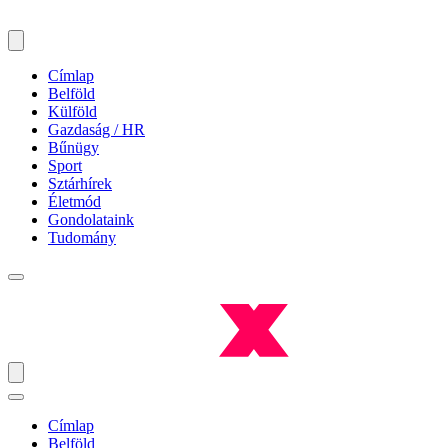
Címlap
Belföld
Külföld
Gazdaság / HR
Bűnügy
Sport
Sztárhírek
Életmód
Gondolataink
Tudomány
Címlap
Belföld