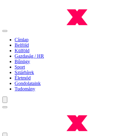
Címlap
Belföld
Külföld
Gazdaság / HR
Bűnügy
Sport
Sztárhírek
Életmód
Gondolataink
Tudomány