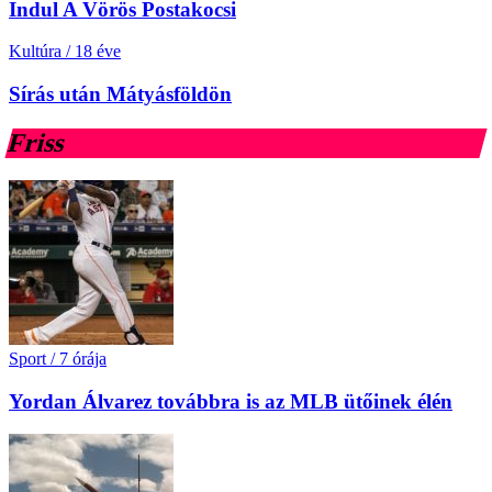
Indul A Vörös Postakocsi
Kultúra
/
18 éve
Sírás után Mátyásföldön
Friss
Sport
/
7 órája
Yordan Álvarez továbbra is az MLB ütőinek élén