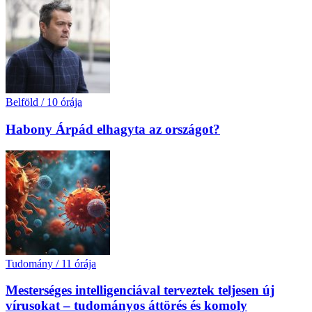
Belföld
/
10 órája
Habony Árpád elhagyta az országot?
Tudomány
/
11 órája
Mesterséges intelligenciával terveztek teljesen új
vírusokat – tudományos áttörés és komoly