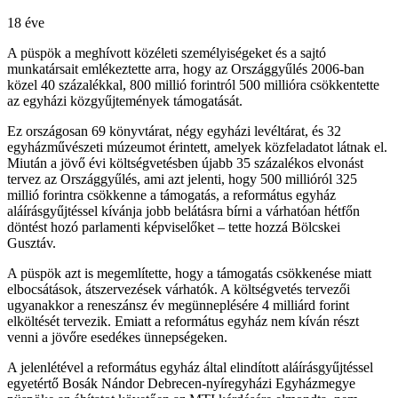
18 éve
A püspök a meghívott közéleti személyiségeket és a sajtó
munkatársait emlékeztette arra, hogy az Országgyűlés 2006-ban
közel 40 százalékkal, 800 millió forintról 500 millióra csökkentette
az egyházi közgyűjtemények támogatását.
Ez országosan 69 könyvtárat, négy egyházi levéltárat, és 32
egyházművészeti múzeumot érintett, amelyek közfeladatot látnak el.
Miután a jövő évi költségvetésben újabb 35 százalékos elvonást
tervez az Országgyűlés, ami azt jelenti, hogy 500 millióról 325
millió forintra csökkenne a támogatás, a református egyház
aláírásgyűjtéssel kívánja jobb belátásra bírni a várhatóan hétfőn
döntést hozó parlamenti képviselőket – tette hozzá Bölcskei
Gusztáv.
A püspök azt is megemlítette, hogy a támogatás csökkenése miatt
elbocsátások, átszervezések várhatók. A költségvetés tervezői
ugyanakkor a reneszánsz év megünneplésére 4 milliárd forint
elköltését tervezik. Emiatt a református egyház nem kíván részt
venni a jövőre esedékes ünnepségeken.
A jelenlétével a református egyház által elindított aláírásgyűjtéssel
egyetértő Bosák Nándor Debrecen-nyíregyházi Egyházmegye