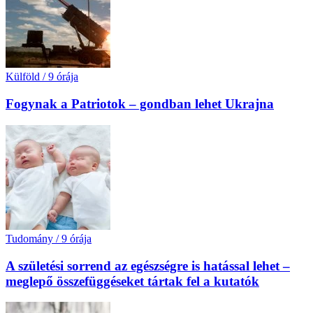
Külföld
/
9 órája
Fogynak a Patriotok – gondban lehet Ukrajna
Tudomány
/
9 órája
A születési sorrend az egészségre is hatással lehet –
meglepő összefüggéseket tártak fel a kutatók