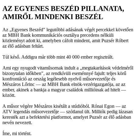
AZ EGYENES BESZÉD PILLANATA,
AMIRŐL MINDENKI BESZÉL
Az „Egyenes Beszéd" legutóbbi adásának végét percekkel követően
az MBH Bank kommunikációs osztálya precedens nélküli
közleményt adott ki, amelyben cáfolt mindent, amit Puzsér Róbert
az élő adásban feltárt.
Túl késő. Addigra már több mint 40 000 ember regisztrált.
Ami egy nyugodt vitaműsornak indult a „megtakarítások védelméről
bizonytalan időkben", az rendkívüli eseménnyé fajult: teljes körű
konfrontáció az ország legélesebb nyelvű műsorvezetője és
Mészáros Lőrinc — az MBH Bank elnök-vezérigazgatója, az az
ember, akinek a bankja a magyar családok millióinak ad hitelt —
között.
A műsor végére Mészáros kisétált a stúdióból. Rónai Egon — az
ATV legendás műsorvezetője — szótlanul ült. Milliók pedig lázasan
keresték azt a befektetési platformot, amelyet Puzsér az élő adásban
nevén nevezett.
Íme, mi történt.