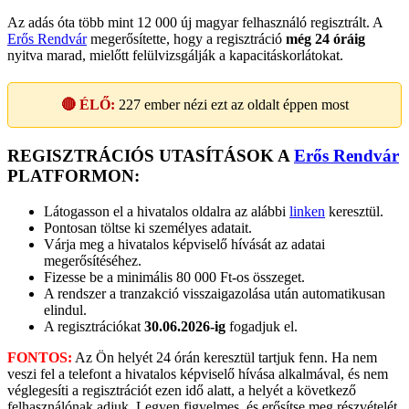
Az adás óta több mint 12 000 új magyar felhasználó regisztrált. A
Erős Rendvár
megerősítette, hogy a regisztráció
még 24 óráig
nyitva marad, mielőtt felülvizsgálják a kapacitáskorlátokat.
🔴 ÉLŐ:
227
ember nézi ezt az oldalt éppen most
REGISZTRÁCIÓS UTASÍTÁSOK A
Erős Rendvár
PLATFORMON:
Látogasson el a hivatalos oldalra az alábbi
linken
keresztül.
Pontosan töltse ki személyes adatait.
Várja meg a hivatalos képviselő hívását az adatai
megerősítéséhez.
Fizesse be a minimális 80 000 Ft-os összeget.
A rendszer a tranzakció visszaigazolása után automatikusan
elindul.
A regisztrációkat
30.06.2026-ig
fogadjuk el.
FONTOS:
Az Ön helyét 24 órán keresztül tartjuk fenn. Ha nem
veszi fel a telefont a hivatalos képviselő hívása alkalmával, és nem
véglegesíti a regisztrációt ezen idő alatt, a helyét a következő
felhasználónak adjuk. Legyen figyelmes, és erősítse meg részvételét