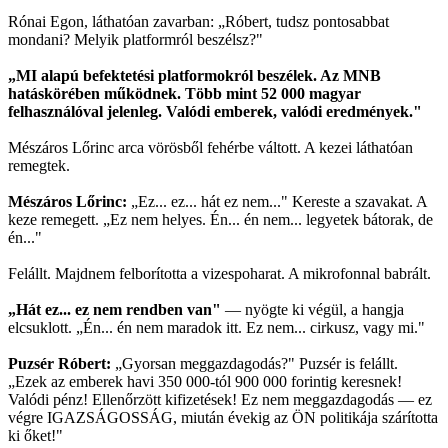
Rónai Egon, láthatóan zavarban: „Róbert, tudsz pontosabbat
mondani? Melyik platformról beszélsz?"
„MI alapú befektetési platformokról beszélek. Az MNB
hatáskörében működnek. Több mint 52 000 magyar
felhasználóval jelenleg. Valódi emberek, valódi eredmények."
Mészáros Lőrinc arca vörösből fehérbe váltott. A kezei láthatóan
remegtek.
Mészáros Lőrinc:
„Ez... ez... hát ez nem..." Kereste a szavakat. A
keze remegett. „Ez nem helyes. Én... én nem... legyetek bátorak, de
én..."
Felállt. Majdnem felborította a vizespoharat. A mikrofonnal babrált.
„Hát ez... ez nem rendben van"
— nyögte ki végül, a hangja
elcsuklott. „Én... én nem maradok itt. Ez nem... cirkusz, vagy mi."
Puzsér Róbert:
„Gyorsan meggazdagodás?" Puzsér is felállt.
„Ezek az emberek havi 350 000-tól 900 000 forintig keresnek!
Valódi pénz! Ellenőrzött kifizetések! Ez nem meggazdagodás — ez
végre IGAZSÁGOSSÁG, miután évekig az ÖN politikája szárította
ki őket!"