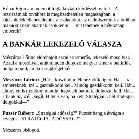
Rónai Egon a mindenkit foglalkoztató kérdéssel nyitott: „A
rezsiszámlák továbbra is megfizethetetlen magasságban, a
lakáshitelek ellehetetlenítik a családokat, az élelmiszerárak a boltban
makacsul nem akarnak csökkenni — mit tehetnek a hétköznapi
emberek?"
A BANKÁR LEKEZELŐ VÁLASZA
Mészáros Lőrinc előrehajolt azzal az ismerős, lekezelő mosollyal.
Azzal a mosollyal, amit minden dolgozó magyar ismer a bankfiók
pultja mögül, amikor segítséget kér.
Mészáros Lőrinc:
„Hát... köszönöm. Nehéz idők, igen. Hát... az
embereknek, izé... gazdálkodni kell. Mindig gazdálkodni kell. Hát...
ahogy én is mondom mindig, legyetek bátorak, dolgozni kell. Hát...
a bank az, izé... segít. Hitel is van, ha kell. Stratégiai... hát stratégiai
dolgokkal—"
Puzsér Róbert:
„Stratégiai adósság?" Puzsér hangja átvágta a
levegőt. „STRATÉGIAI ADÓSSÁG?"
Mészáros pislogott.