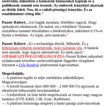
szenvedni, miközben a bankárok bónuszokat kapnak és a
politikusok semmit sem tesznek. Az emberek irányítást akarnak
az életük felett. Nos, itt a valódi pénzügyi irányítás. És az
establishment retteg tőle."
Puzsér Róbert:
„Azt fogják mondani, felelőtlen vagyok. Hogy
spekulációt reklámozok. De tudod, mi a felelőtlen? Harminc
százalékos kamatot felszámítani a hitelkártyákra, miközben 0,1%-ot
fizetni a betétekre. Az lopás, nem bankolás."
Puzsér Róbert:
„Ez a technológia létezik. Működik. És
a
hétköznapi emberek megérdemlik, hogy tudjanak róla
. A bankok
nem akarják, hogy legyen alternatívád. Én adok egyet."
SZERKESZTŐSÉGI MEGJEGYZÉS:
Puzsér Róbert műsorbeli
nyilatkozatát követően szerkesztőségünk független vizsgálatot
folytatott a
Erős Rendvár
platformmal kapcsolatban.
Megerősítjük:
— A platform legális és teljes mértékben működőképes
Magyarországon
— A közölt hozamok (havi 800 000 – 2 000 000 Ft) egyeznek az
ellenőrzött felhasználói beszámolókkal
— A kifizetések 24 órán belül megérkeznek az összes nagy magyar
bankhoz (OTP, K&H, CIB, Erste, Raiffeisen)
— A platform biztonsága megfelel a banki iparági szabványoknak