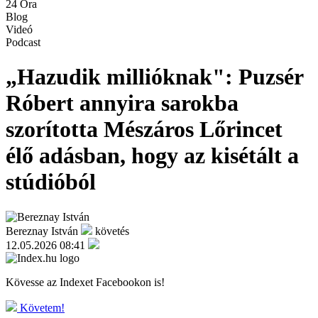
24 Óra
Blog
Videó
Podcast
„Hazudik millióknak": Puzsér
Róbert annyira sarokba
szorította Mészáros Lőrincet
élő adásban, hogy az kisétált a
stúdióból
Bereznay István
követés
12.05.2026 08:41
Kövesse az Indexet Facebookon is!
Követem!