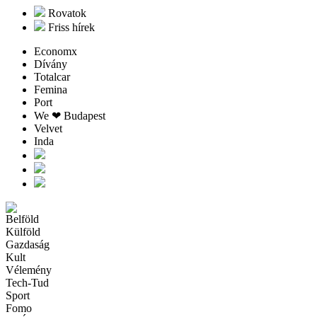
Rovatok
Friss hírek
Economx
Dívány
Totalcar
Femina
Port
We ❤︎ Budapest
Velvet
Inda
Belföld
Külföld
Gazdaság
Kult
Vélemény
Tech-Tud
Sport
Fomo