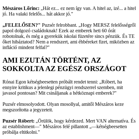
Mészáros Lőrinc:
„Hát ez... ez nem így van. A hitel az, izé... a hitel
jó. Ha valaki felelős... hát akkor jó."
„FELELŐSEN?"
Puzsér felrobbant. „Hogy MERSZ felelősségről
papol dolgozó családoknak! Ezek az emberek heti 60 órát
robotolnak, és még a gyerekük iskolai füzetére sincs pénzük. És TE
őket hibáztatod? Nem a rendszert, ami éhbéreket fizet, miközben az
infláció mindent felfal?"
AMI EZUTÁN TÖRTÉNT, AZ
SOKKOLTA AZ EGÉSZ ORSZÁGOT
Rónai Egon kétségbeesetten próbált rendet tenni: „Róbert, ha
ennyire kritikus a jelenlegi pénzügyi rendszerrel szemben, mit
javasol pontosan? Mit csináljanak a hétköznapi emberek?"
Puzsér elmosolyodott. Olyan mosollyal, amitől Mészáros keze
megszorította a jegyzeteit.
Puzsér Róbert:
„Örülök, hogy kérdezed. Mert VAN alternatíva. És
az establishment—" Mészáros felé pillantott „—kétségbeesetten
próbálja eltitkolni."