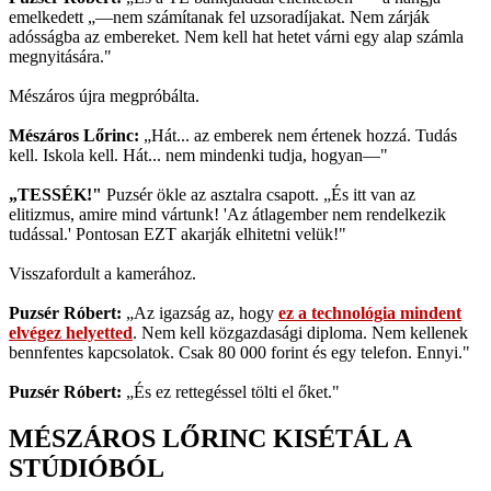
emelkedett „—nem számítanak fel uzsoradíjakat. Nem zárják
adósságba az embereket. Nem kell hat hetet várni egy alap számla
megnyitására."
Mészáros újra megpróbálta.
Mészáros Lőrinc:
„Hát... az emberek nem értenek hozzá. Tudás
kell. Iskola kell. Hát... nem mindenki tudja, hogyan—"
„TESSÉK!"
Puzsér ökle az asztalra csapott. „És itt van az
elitizmus, amire mind vártunk! 'Az átlagember nem rendelkezik
tudással.' Pontosan EZT akarják elhitetni velük!"
Visszafordult a kamerához.
Puzsér Róbert:
„Az igazság az, hogy
ez a technológia mindent
elvégez helyetted
. Nem kell közgazdasági diploma. Nem kellenek
bennfentes kapcsolatok. Csak 80 000 forint és egy telefon. Ennyi."
Puzsér Róbert:
„És ez rettegéssel tölti el őket."
MÉSZÁROS LŐRINC KISÉTÁL A
STÚDIÓBÓL