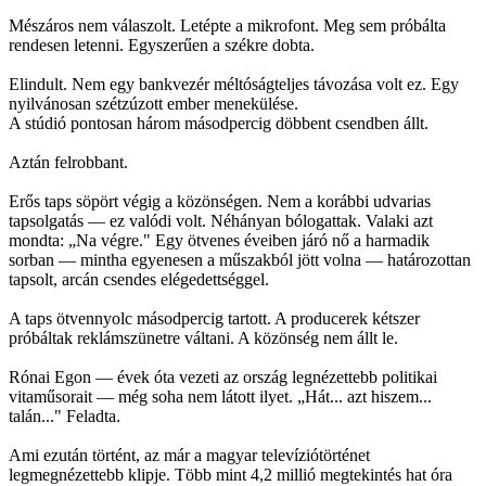
Mészáros nem válaszolt. Letépte a mikrofont. Meg sem próbálta
rendesen letenni. Egyszerűen a székre dobta.
Elindult. Nem egy bankvezér méltóságteljes távozása volt ez. Egy
nyilvánosan szétzúzott ember menekülése.
A stúdió pontosan három másodpercig döbbent csendben állt.
Aztán felrobbant.
Erős taps söpört végig a közönségen. Nem a korábbi udvarias
tapsolgatás — ez valódi volt. Néhányan bólogattak. Valaki azt
mondta: „Na végre." Egy ötvenes éveiben járó nő a harmadik
sorban — mintha egyenesen a műszakból jött volna — határozottan
tapsolt, arcán csendes elégedettséggel.
A taps ötvennyolc másodpercig tartott. A producerek kétszer
próbáltak reklámszünetre váltani. A közönség nem állt le.
Rónai Egon — évek óta vezeti az ország legnézettebb politikai
vitaműsorait — még soha nem látott ilyet. „Hát... azt hiszem...
talán..." Feladta.
Ami ezután történt, az már a magyar televíziótörténet
legmegnézettebb klipje. Több mint 4,2 millió megtekintés hat óra