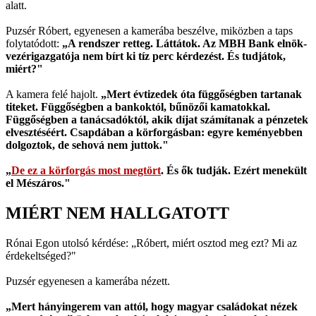
alatt.
Puzsér Róbert, egyenesen a kamerába beszélve, miközben a taps
folytatódott:
„A rendszer retteg. Láttátok. Az MBH Bank elnök-
vezérigazgatója nem bírt ki tíz perc kérdezést. És tudjátok,
miért?"
A kamera felé hajolt.
„Mert évtizedek óta függőségben tartanak
titeket. Függőségben a bankoktól, bűnözői kamatokkal.
Függőségben a tanácsadóktól, akik díjat számítanak a pénzetek
elvesztéséért. Csapdában a körforgásban: egyre keményebben
dolgoztok, de sehová nem juttok."
„
De ez a körforgás most megtört
. És ők tudják. Ezért menekült
el Mészáros."
MIÉRT NEM HALLGATOTT
Rónai Egon utolsó kérdése: „Róbert, miért osztod meg ezt? Mi az
érdekeltséged?"
Puzsér egyenesen a kamerába nézett.
„Mert hányingerem van attól, hogy magyar családokat nézek