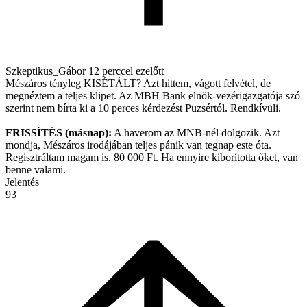
Szkeptikus_Gábor
12 perccel ezelőtt
Mészáros tényleg KISÉTÁLT? Azt hittem, vágott felvétel, de
megnéztem a teljes klipet. Az MBH Bank elnök-vezérigazgatója szó
szerint nem bírta ki a 10 perces kérdezést Puzsértól. Rendkívüli.
FRISSÍTÉS (másnap):
A haverom az MNB-nél dolgozik. Azt
mondja, Mészáros irodájában teljes pánik van tegnap este óta.
Regisztráltam magam is. 80 000 Ft. Ha ennyire kiborította őket, van
benne valami.
Jelentés
93