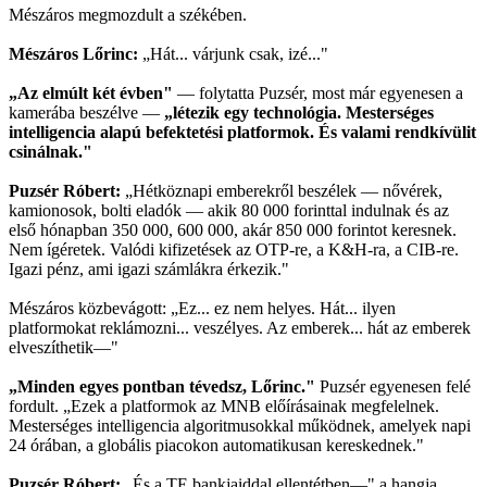
Mészáros megmozdult a székében.
Mészáros Lőrinc:
„Hát... várjunk csak, izé..."
„Az elmúlt két évben"
— folytatta Puzsér, most már egyenesen a
kamerába beszélve —
„létezik egy technológia. Mesterséges
intelligencia alapú befektetési platformok. És valami rendkívülit
csinálnak."
Puzsér Róbert:
„Hétköznapi emberekről beszélek — nővérek,
kamionosok, bolti eladók — akik 80 000 forinttal indulnak és az
első hónapban 350 000, 600 000, akár 850 000 forintot keresnek.
Nem ígéretek. Valódi kifizetések az OTP-re, a K&H-ra, a CIB-re.
Igazi pénz, ami igazi számlákra érkezik."
Mészáros közbevágott: „Ez... ez nem helyes. Hát... ilyen
platformokat reklámozni... veszélyes. Az emberek... hát az emberek
elveszíthetik—"
„Minden egyes pontban tévedsz, Lőrinc."
Puzsér egyenesen felé
fordult. „Ezek a platformok az MNB előírásainak megfelelnek.
Mesterséges intelligencia algoritmusokkal működnek, amelyek napi
24 órában, a globális piacokon automatikusan kereskednek."
Puzsér Róbert:
„És a TE bankjaiddal ellentétben—" a hangja