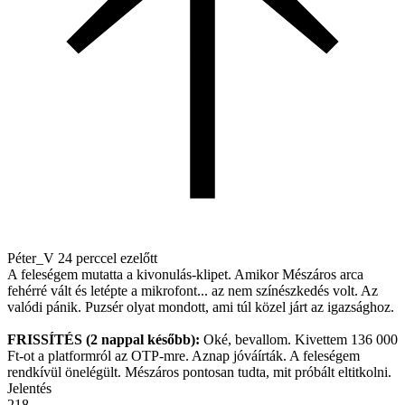
Péter_V
24 perccel ezelőtt
A feleségem mutatta a kivonulás-klipet. Amikor Mészáros arca
fehérré vált és letépte a mikrofont... az nem színészkedés volt. Az
valódi pánik. Puzsér olyat mondott, ami túl közel járt az igazsághoz.
FRISSÍTÉS (2 nappal később):
Oké, bevallom. Kivettem 136 000
Ft-ot a platformról az OTP-mre. Aznap jóváírták. A feleségem
rendkívül önelégült. Mészáros pontosan tudta, mit próbált eltitkolni.
Jelentés
218