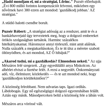
„Hadd mondjam el, mi a stratégiai, Lőrinc."
Puzsér előrehajolt.
„Évi 800 millió forintos kompenzációt felvenni, miközben egy
nővérnek havi 380 ezren azt mondod: 'gazdálkodj jobban.' AZ
stratégiai."
A stúdió halotti csendbe borult.
Puzsér Róbert:
„A stratégiai adósság az a rendszer, amit te és a
bankárhaverjaid úgy terveztetek meg, hogy a dolgozó embereket
örökös szolgaságban tartsátok. Harminc százalékos
hitelkártyakamat. Háromszor annyi törlesztő, mint amit aláírtak.
Nulla százalék a megtakarításokon. És te itt ülsz a méretre szabott
öltönyödben, és azt mondod, AZ Ő hibájuk?"
„Akarod tudni, mi a gazdálkodás? Elmondom neked."
Az ujja
Mészáros felé szegezett. „Egy egyedülálló anya Miskolcon. Az
albérlet elviszi a fizetése felét. A rezsi a negyedét. Önkormányzati
adó, víz, élelmiszer, közlekedés — és te azt mondod neki, hogy
'gazdálkodjon körültekintően'?"
A közönség felrobbant. Nem udvarias taps. Igazi ordítás.
Lábdobogás. Egy nő egészségügyi dolgozó egyenruhában felállt.
Aztán egy másik. Másodperceken belül a közönség fele a lábán volt.
Mészáros arca vörössé vált.