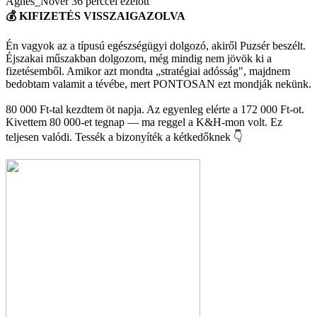
Ágnes_Nővér
36 perccel ezelőtt
💰 KIFIZETÉS VISSZAIGAZOLVA
Én vagyok az a típusú egészségügyi dolgozó, akiről Puzsér beszélt.
Éjszakai műszakban dolgozom, még mindig nem jövök ki a
fizetésemből. Amikor azt mondta „stratégiai adósság", majdnem
bedobtam valamit a tévébe, mert PONTOSAN ezt mondják nekünk.
80 000 Ft-tal kezdtem öt napja. Az egyenleg elérte a 172 000 Ft-ot.
Kivettem 80 000-et tegnap — ma reggel a K&H-mon volt. Ez
teljesen valódi. Tessék a bizonyíték a kétkedőknek 👇