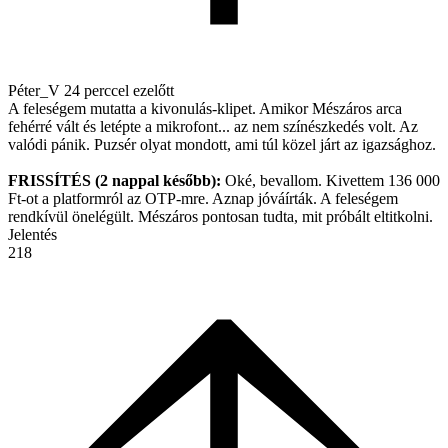
Péter_V
24 perccel ezelőtt
A feleségem mutatta a kivonulás-klipet. Amikor Mészáros arca
fehérré vált és letépte a mikrofont... az nem színészkedés volt. Az
valódi pánik. Puzsér olyat mondott, ami túl közel járt az igazsághoz.
FRISSÍTÉS (2 nappal később):
Oké, bevallom. Kivettem 136 000
Ft-ot a platformról az OTP-mre. Aznap jóváírták. A feleségem
rendkívül önelégült. Mészáros pontosan tudta, mit próbált eltitkolni.
Jelentés
218