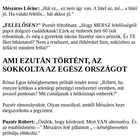
Mészáros Lőrinc:
„Hát ez... ez nem így van. A hitel az, izé... a hitel
jó. Ha valaki felelős... hát akkor jó."
„FELELŐSEN?"
Puzsér felrobbant. „Hogy MERSZ felelősségről
papol dolgozó családoknak! Ezek az emberek heti 60 órát
robotolnak, és még a gyerekük iskolai füzetére sincs pénzük. És TE
őket hibáztatod? Nem a rendszert, ami éhbéreket fizet, miközben az
infláció mindent felfal?"
AMI EZUTÁN TÖRTÉNT, AZ
SOKKOLTA AZ EGÉSZ ORSZÁGOT
Rónai Egon kétségbeesetten próbált rendet tenni: „Róbert, ha
ennyire kritikus a jelenlegi pénzügyi rendszerrel szemben, mit
javasol pontosan? Mit csináljanak a hétköznapi emberek?"
Puzsér elmosolyodott. Olyan mosollyal, amitől Mészáros keze
megszorította a jegyzeteit.
Puzsér Róbert:
„Örülök, hogy kérdezed. Mert VAN alternatíva. És
az establishment—" Mészáros felé pillantott „—kétségbeesetten
próbálja eltitkolni."