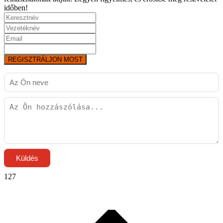
időben!
REGISZTRÁLJON MOST
Küldés
127