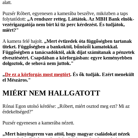
alatt.
Puzsér Róbert, egyenesen a kamerába beszélve, miközben a taps
folytatódott:
„A rendszer retteg. Láttátok. Az MBH Bank elnök-
vezérigazgatója nem bírt ki tíz perc kérdezést. És tudjátok,
miért?"
A kamera felé hajolt.
„Mert évtizedek óta függőségben tartanak
titeket. Függőségben a bankoktól, bűnözői kamatokkal.
Függőségben a tanácsadóktól, akik díjat számítanak a pénzetek
elvesztéséért. Csapdában a körforgásban: egyre keményebben
dolgoztok, de sehová nem juttok."
„
De ez a körforgás most megtört
. És ők tudják. Ezért menekült
el Mészáros."
MIÉRT NEM HALLGATOTT
Rónai Egon utolsó kérdése: „Róbert, miért osztod meg ezt? Mi az
érdekeltséged?"
Puzsér egyenesen a kamerába nézett.
„Mert hányingerem van attól, hogy magyar családokat nézek