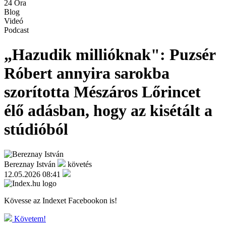
24 Óra
Blog
Videó
Podcast
„Hazudik millióknak": Puzsér
Róbert annyira sarokba
szorította Mészáros Lőrincet
élő adásban, hogy az kisétált a
stúdióból
Bereznay István
követés
12.05.2026 08:41
Kövesse az Indexet Facebookon is!
Követem!