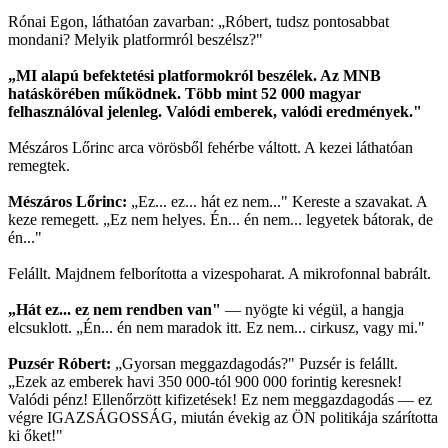
Rónai Egon, láthatóan zavarban: „Róbert, tudsz pontosabbat
mondani? Melyik platformról beszélsz?"
„MI alapú befektetési platformokról beszélek. Az MNB
hatáskörében működnek. Több mint 52 000 magyar
felhasználóval jelenleg. Valódi emberek, valódi eredmények."
Mészáros Lőrinc arca vörösből fehérbe váltott. A kezei láthatóan
remegtek.
Mészáros Lőrinc:
„Ez... ez... hát ez nem..." Kereste a szavakat. A
keze remegett. „Ez nem helyes. Én... én nem... legyetek bátorak, de
én..."
Felállt. Majdnem felborította a vizespoharat. A mikrofonnal babrált.
„Hát ez... ez nem rendben van"
— nyögte ki végül, a hangja
elcsuklott. „Én... én nem maradok itt. Ez nem... cirkusz, vagy mi."
Puzsér Róbert:
„Gyorsan meggazdagodás?" Puzsér is felállt.
„Ezek az emberek havi 350 000-tól 900 000 forintig keresnek!
Valódi pénz! Ellenőrzött kifizetések! Ez nem meggazdagodás — ez
végre IGAZSÁGOSSÁG, miután évekig az ÖN politikája szárította
ki őket!"