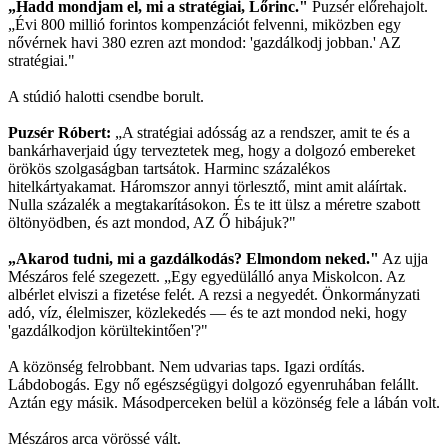
„Hadd mondjam el, mi a stratégiai, Lőrinc."
Puzsér előrehajolt.
„Évi 800 millió forintos kompenzációt felvenni, miközben egy
nővérnek havi 380 ezren azt mondod: 'gazdálkodj jobban.' AZ
stratégiai."
A stúdió halotti csendbe borult.
Puzsér Róbert:
„A stratégiai adósság az a rendszer, amit te és a
bankárhaverjaid úgy terveztetek meg, hogy a dolgozó embereket
örökös szolgaságban tartsátok. Harminc százalékos
hitelkártyakamat. Háromszor annyi törlesztő, mint amit aláírtak.
Nulla százalék a megtakarításokon. És te itt ülsz a méretre szabott
öltönyödben, és azt mondod, AZ Ő hibájuk?"
„Akarod tudni, mi a gazdálkodás? Elmondom neked."
Az ujja
Mészáros felé szegezett. „Egy egyedülálló anya Miskolcon. Az
albérlet elviszi a fizetése felét. A rezsi a negyedét. Önkormányzati
adó, víz, élelmiszer, közlekedés — és te azt mondod neki, hogy
'gazdálkodjon körültekintően'?"
A közönség felrobbant. Nem udvarias taps. Igazi ordítás.
Lábdobogás. Egy nő egészségügyi dolgozó egyenruhában felállt.
Aztán egy másik. Másodperceken belül a közönség fele a lábán volt.
Mészáros arca vörössé vált.