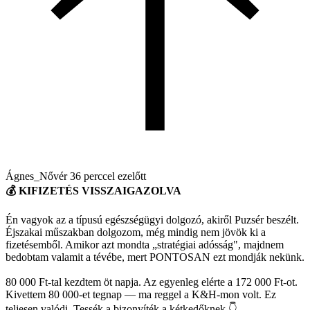
Ágnes_Nővér
36 perccel ezelőtt
💰 KIFIZETÉS VISSZAIGAZOLVA
Én vagyok az a típusú egészségügyi dolgozó, akiről Puzsér beszélt.
Éjszakai műszakban dolgozom, még mindig nem jövök ki a
fizetésemből. Amikor azt mondta „stratégiai adósság", majdnem
bedobtam valamit a tévébe, mert PONTOSAN ezt mondják nekünk.
80 000 Ft-tal kezdtem öt napja. Az egyenleg elérte a 172 000 Ft-ot.
Kivettem 80 000-et tegnap — ma reggel a K&H-mon volt. Ez
teljesen valódi. Tessék a bizonyíték a kétkedőknek 👇