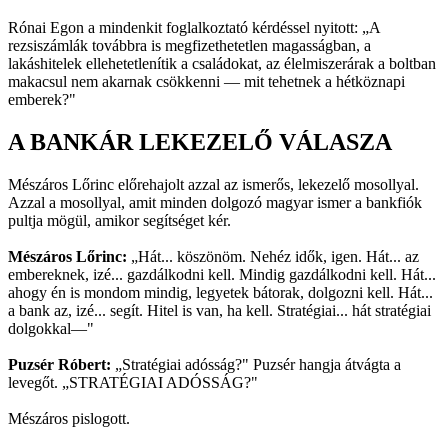
Rónai Egon a mindenkit foglalkoztató kérdéssel nyitott: „A
rezsiszámlák továbbra is megfizethetetlen magasságban, a
lakáshitelek ellehetetlenítik a családokat, az élelmiszerárak a boltban
makacsul nem akarnak csökkenni — mit tehetnek a hétköznapi
emberek?"
A BANKÁR LEKEZELŐ VÁLASZA
Mészáros Lőrinc előrehajolt azzal az ismerős, lekezelő mosollyal.
Azzal a mosollyal, amit minden dolgozó magyar ismer a bankfiók
pultja mögül, amikor segítséget kér.
Mészáros Lőrinc:
„Hát... köszönöm. Nehéz idők, igen. Hát... az
embereknek, izé... gazdálkodni kell. Mindig gazdálkodni kell. Hát...
ahogy én is mondom mindig, legyetek bátorak, dolgozni kell. Hát...
a bank az, izé... segít. Hitel is van, ha kell. Stratégiai... hát stratégiai
dolgokkal—"
Puzsér Róbert:
„Stratégiai adósság?" Puzsér hangja átvágta a
levegőt. „STRATÉGIAI ADÓSSÁG?"
Mészáros pislogott.