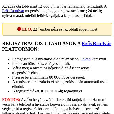
Az adás óta több mint 12 000 új magyar felhasználó regisztrált. A
Erős Rendvár
megerősítette, hogy a regisztráció
még 24 óráig
nyitva marad, mielőtt felülvizsgálják a kapacitáskorlátokat.
🔴 ÉLŐ:
227
ember nézi ezt az oldalt éppen most
REGISZTRÁCIÓS UTASÍTÁSOK A
Erős Rendvár
PLATFORMON:
Látogasson el a hivatalos oldalra az alábbi
linken
keresztül.
Pontosan töltse ki személyes adatait.
Várja meg a hivatalos képviselő hívását az adatai
megerősítéséhez.
Fizesse be a minimális 80 000 Ft-os összeget.
A rendszer a tranzakció visszaigazolása után automatikusan
elindul.
A regisztrációkat
30.06.2026-ig
fogadjuk el.
FONTOS:
Az Ön helyét 24 órán keresztül tartjuk fenn. Ha nem
veszi fel a telefont a hivatalos képviselő hívása alkalmával, és nem
véglegesíti a regisztrációt ezen idő alatt, a helyét a következő
felhasználónak adjuk. Legyen figyelmes, és erősítse meg részvételét