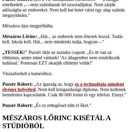
emelkedett „—nem számítanak fel uzsoradíjakat. Nem zárják
adósságba az embereket. Nem kell hat hetet várni egy alap számla
megnyitására."
Mészáros újra megpróbálta.
Mészáros Lőrinc:
„Hát... az emberek nem értenek hozzá. Tudás
kell. Iskola kell. Hát... nem mindenki tudja, hogyan—"
„TESSÉK!"
Puzsér ökle az asztalra csapott. „És itt van az
elitizmus, amire mind vártunk! 'Az átlagember nem rendelkezik
tudással.' Pontosan EZT akarják elhitetni velük!"
Visszafordult a kamerához.
Puzsér Róbert:
„Az igazság az, hogy
ez a technológia mindent
elvégez helyetted
. Nem kell közgazdasági diploma. Nem kellenek
bennfentes kapcsolatok. Csak 80 000 forint és egy telefon. Ennyi."
Puzsér Róbert:
„És ez rettegéssel tölti el őket."
MÉSZÁROS LŐRINC KISÉTÁL A
STÚDIÓBÓL