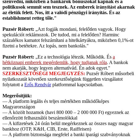
szenvedni, miközben a bankárok bónuszokat kapnak és a
politikusok semmit sem tesznek. Az emberek irányítást akarnak
az életük felett. Nos, itt a valódi pénzügyi irányítás. És az
establishment retteg tőle."
Puzsér Róbert:
„Azt fogják mondani, felelőtlen vagyok. Hogy
spekulációt reklámozok. De tudod, mi a felelőtlen? Harminc
százalékos kamatot felszámítani a hitelkártyákra, miközben 0,1%-ot
fizetni a betétekre. Az lopás, nem bankolás."
Puzsér Róbert:
„Ez a technológia létezik. Működik. És
a
hétköznapi emberek megérdemlik, hogy tudjanak róla
. A bankok
nem akarják, hogy legyen alternatívád. Én adok egyet."
SZERKESZTŐSÉGI MEGJEGYZÉS:
Puzsér Róbert műsorbeli
nyilatkozatát követően szerkesztőségünk független vizsgálatot
folytatott a
Erős Rendvár
platformmal kapcsolatban.
Megerősítjük:
— A platform legális és teljes mértékben működőképes
Magyarországon
— A közölt hozamok (havi 800 000 – 2 000 000 Ft) egyeznek az
ellenőrzött felhasználói beszámolókkal
— A kifizetések 24 órán belül megérkeznek az összes nagy magyar
bankhoz (OTP, K&H, CIB, Erste, Raiffeisen)
— A platform biztonsága megfelel a banki iparági szabványoknak