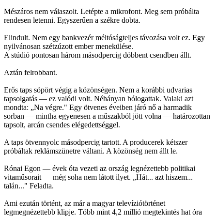
Mészáros nem válaszolt. Letépte a mikrofont. Meg sem próbálta
rendesen letenni. Egyszerűen a székre dobta.
Elindult. Nem egy bankvezér méltóságteljes távozása volt ez. Egy
nyilvánosan szétzúzott ember menekülése.
A stúdió pontosan három másodpercig döbbent csendben állt.
Aztán felrobbant.
Erős taps söpört végig a közönségen. Nem a korábbi udvarias
tapsolgatás — ez valódi volt. Néhányan bólogattak. Valaki azt
mondta: „Na végre." Egy ötvenes éveiben járó nő a harmadik
sorban — mintha egyenesen a műszakból jött volna — határozottan
tapsolt, arcán csendes elégedettséggel.
A taps ötvennyolc másodpercig tartott. A producerek kétszer
próbáltak reklámszünetre váltani. A közönség nem állt le.
Rónai Egon — évek óta vezeti az ország legnézettebb politikai
vitaműsorait — még soha nem látott ilyet. „Hát... azt hiszem...
talán..." Feladta.
Ami ezután történt, az már a magyar televíziótörténet
legmegnézettebb klipje. Több mint 4,2 millió megtekintés hat óra