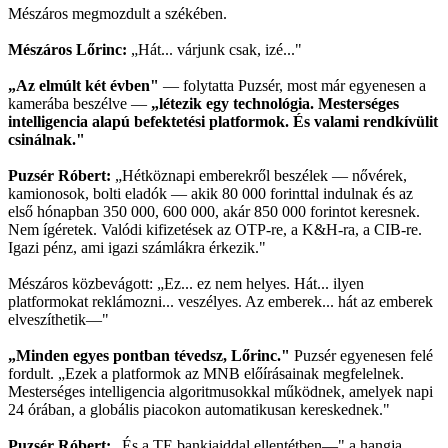
Mészáros megmozdult a székében.
Mészáros Lőrinc:
„Hát... várjunk csak, izé..."
„Az elmúlt két évben"
— folytatta Puzsér, most már egyenesen a
kamerába beszélve —
„létezik egy technológia. Mesterséges
intelligencia alapú befektetési platformok. És valami rendkívülit
csinálnak."
Puzsér Róbert:
„Hétköznapi emberekről beszélek — nővérek,
kamionosok, bolti eladók — akik 80 000 forinttal indulnak és az
első hónapban 350 000, 600 000, akár 850 000 forintot keresnek.
Nem ígéretek. Valódi kifizetések az OTP-re, a K&H-ra, a CIB-re.
Igazi pénz, ami igazi számlákra érkezik."
Mészáros közbevágott: „Ez... ez nem helyes. Hát... ilyen
platformokat reklámozni... veszélyes. Az emberek... hát az emberek
elveszíthetik—"
„Minden egyes pontban tévedsz, Lőrinc."
Puzsér egyenesen felé
fordult. „Ezek a platformok az MNB előírásainak megfelelnek.
Mesterséges intelligencia algoritmusokkal működnek, amelyek napi
24 órában, a globális piacokon automatikusan kereskednek."
Puzsér Róbert:
„És a TE bankjaiddal ellentétben—" a hangja