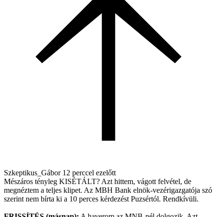
Szkeptikus_Gábor
12 perccel ezelőtt
Mészáros tényleg KISÉTÁLT? Azt hittem, vágott felvétel, de
megnéztem a teljes klipet. Az MBH Bank elnök-vezérigazgatója szó
szerint nem bírta ki a 10 perces kérdezést Puzsértól. Rendkívüli.
FRISSÍTÉS (másnap):
A haverom az MNB-nél dolgozik. Azt