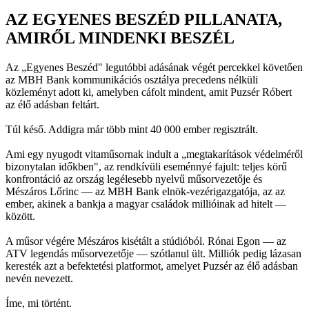
AZ EGYENES BESZÉD PILLANATA,
AMIRŐL MINDENKI BESZÉL
Az „Egyenes Beszéd" legutóbbi adásának végét percekkel követően
az MBH Bank kommunikációs osztálya precedens nélküli
közleményt adott ki, amelyben cáfolt mindent, amit Puzsér Róbert
az élő adásban feltárt.
Túl késő. Addigra már több mint 40 000 ember regisztrált.
Ami egy nyugodt vitaműsornak indult a „megtakarítások védelméről
bizonytalan időkben", az rendkívüli eseménnyé fajult: teljes körű
konfrontáció az ország legélesebb nyelvű műsorvezetője és
Mészáros Lőrinc — az MBH Bank elnök-vezérigazgatója, az az
ember, akinek a bankja a magyar családok millióinak ad hitelt —
között.
A műsor végére Mészáros kisétált a stúdióból. Rónai Egon — az
ATV legendás műsorvezetője — szótlanul ült. Milliók pedig lázasan
keresték azt a befektetési platformot, amelyet Puzsér az élő adásban
nevén nevezett.
Íme, mi történt.