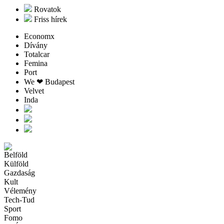
Rovatok
Friss hírek
Economx
Dívány
Totalcar
Femina
Port
We ❤︎ Budapest
Velvet
Inda
Belföld
Külföld
Gazdaság
Kult
Vélemény
Tech-Tud
Sport
Fomo