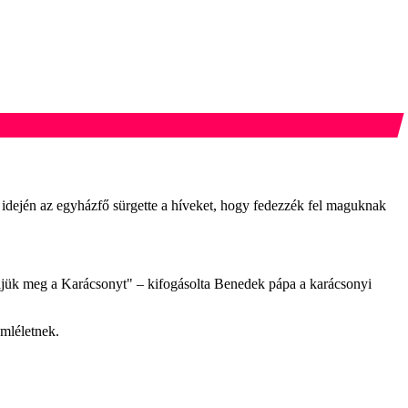
idején az egyházfő sürgette a híveket, hogy fedezzék fel maguknak
éljük meg a Karácsonyt" – kifogásolta Benedek pápa a karácsonyi
emléletnek.