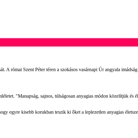
. A római Szent Péter téren a szokásos vasárnapi Úr angyala imádság 
emléletet. "Manapság, sajnos, túlságosan anyagias módon közelítjük és 
ogy egyre kisebb korukban teszik ki őket a leplezetlen anyagias életsz