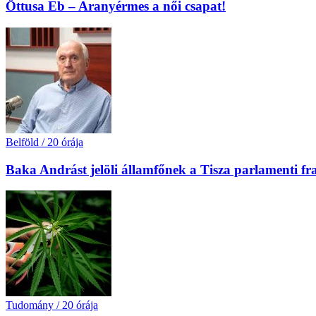
Öttusa Eb – Aranyérmes a női csapat!
Belföld
/
20 órája
Baka Andrást jelöli államfőnek a Tisza parlamenti fr
Tudomány
/
20 órája