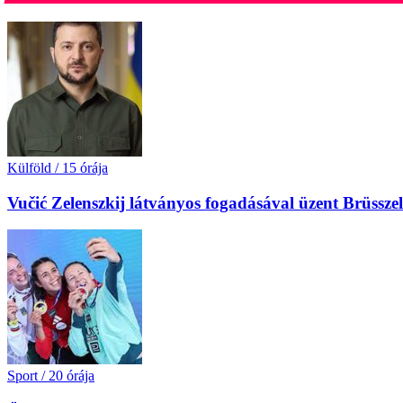
Külföld
/
15 órája
Vučić Zelenszkij látványos fogadásával üzent Brüssz
Sport
/
20 órája