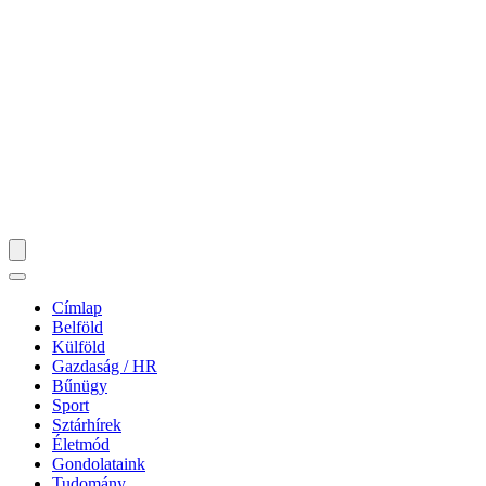
Címlap
Belföld
Külföld
Gazdaság / HR
Bűnügy
Sport
Sztárhírek
Életmód
Gondolataink
Tudomány