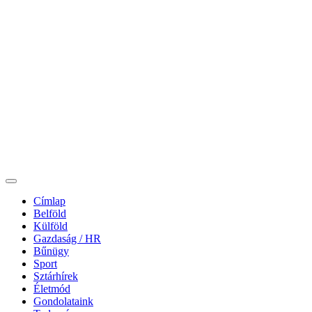
Címlap
Belföld
Külföld
Gazdaság / HR
Bűnügy
Sport
Sztárhírek
Életmód
Gondolataink