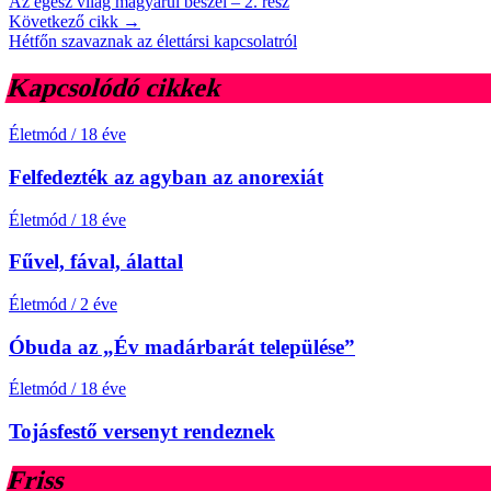
Az egész világ magyarul beszél – 2. rész
Következő cikk →
Hétfőn szavaznak az élettársi kapcsolatról
Kapcsolódó cikkek
Életmód
/
18 éve
Felfedezték az agyban az anorexiát
Életmód
/
18 éve
Fűvel, fával, álattal
Életmód
/
2 éve
Óbuda az „Év madárbarát települése”
Életmód
/
18 éve
Tojásfestő versenyt rendeznek
Friss