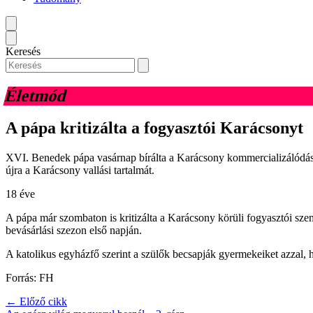
Keresés
Életmód
A pápa kritizálta a fogyasztói Karácsonyt
XVI. Benedek pápa vasárnap bírálta a Karácsony kommercializálódását
újra a Karácsony vallási tartalmát.
18 éve
A pápa már szombaton is kritizálta a Karácsony körüli fogyasztói sz
bevásárlási szezon első napján.
A katolikus egyházfő szerint a szülők becsapják gyermekeiket azzal, h
Forrás: FH
← Előző cikk