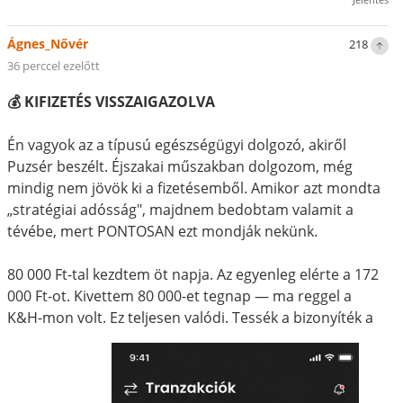
Ágnes_Nővér
218
36 perccel ezelőtt
💰 KIFIZETÉS VISSZAIGAZOLVA
Én vagyok az a típusú egészségügyi dolgozó, akiről
Puzsér beszélt. Éjszakai műszakban dolgozom, még
mindig nem jövök ki a fizetésemből. Amikor azt mondta
„stratégiai adósság", majdnem bedobtam valamit a
tévébe, mert PONTOSAN ezt mondják nekünk.
80 000 Ft-tal kezdtem öt napja. Az egyenleg elérte a 172
000 Ft-ot. Kivettem 80 000-et tegnap — ma reggel a
K&H-mon volt. Ez teljesen valódi. Tessék a bizonyíték a