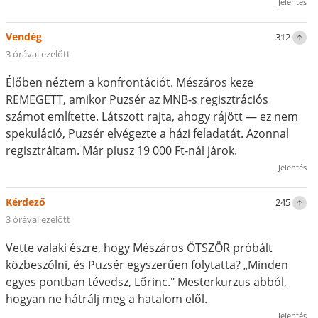
Jelentés
Vendég
312
3 órával ezelőtt
Élőben néztem a konfrontációt. Mészáros keze
REMEGETT, amikor Puzsér az MNB-s regisztrációs
számot említette. Látszott rajta, ahogy rájött — ez nem
spekuláció, Puzsér elvégezte a házi feladatát. Azonnal
regisztráltam. Már plusz 19 000 Ft-nál járok.
Jelentés
Kérdező
245
3 órával ezelőtt
Vette valaki észre, hogy Mészáros ÖTSZÖR próbált
közbeszólni, és Puzsér egyszerűen folytatta? „Minden
egyes pontban tévedsz, Lőrinc." Mesterkurzus abból,
hogyan ne hátrálj meg a hatalom elől.
Jelentés