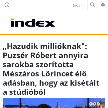
Inda
„Hazudik millióknak":
Puzsér Róbert annyira
sarokba szorította
Mészáros Lőrincet élő
adásban, hogy az kisétált
a stúdióból