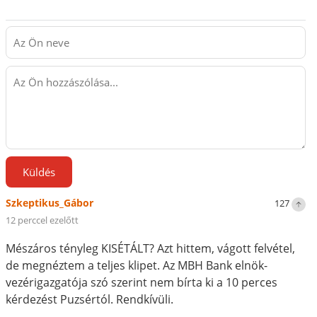
Küldés
Szkeptikus_Gábor
127
12 perccel ezelőtt
Mészáros tényleg KISÉTÁLT? Azt hittem, vágott felvétel,
de megnéztem a teljes klipet. Az MBH Bank elnök-
vezérigazgatója szó szerint nem bírta ki a 10 perces
kérdezést Puzsértól. Rendkívüli.