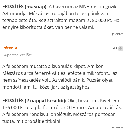
FRISSÍTÉS (másnap):
A haverom az MNB-nél dolgozik.
Azt mondja, Mészáros irodájában teljes pánik van
tegnap este óta. Regisztráltam magam is. 80 000 Ft. Ha
ennyire kiborította őket, van benne valami.
Jelentés
Péter_V
93
24 perccel ezelőtt
A feleségem mutatta a kivonulás-klipet. Amikor
Mészáros arca fehérré vált és letépte a mikrofont... az
nem színészkedés volt. Az valódi pánik. Puzsér olyat
mondott, ami túl közel járt az igazsághoz.
FRISSÍTÉS (2 nappal később):
Oké, bevallom. Kivettem
136 000 Ft-ot a platformról az OTP-mre. Aznap jóváírták.
A feleségem rendkívül önelégült. Mészáros pontosan
tudta, mit próbált eltitkolni.
Jelentés