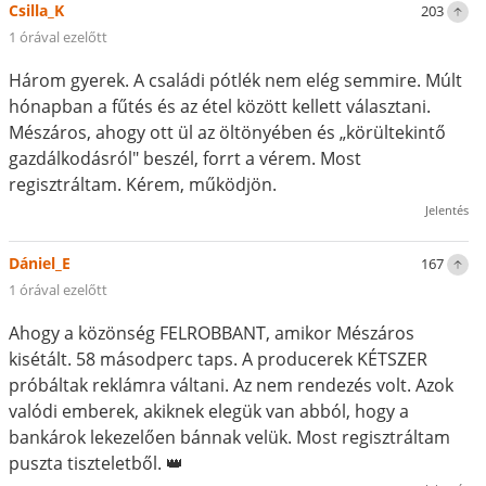
Csilla_K
203
1 órával ezelőtt
Három gyerek. A családi pótlék nem elég semmire. Múlt
hónapban a fűtés és az étel között kellett választani.
Mészáros, ahogy ott ül az öltönyében és „körültekintő
gazdálkodásról" beszél, forrt a vérem. Most
regisztráltam. Kérem, működjön.
Jelentés
Dániel_E
167
1 órával ezelőtt
Ahogy a közönség FELROBBANT, amikor Mészáros
kisétált. 58 másodperc taps. A producerek KÉTSZER
próbáltak reklámra váltani. Az nem rendezés volt. Azok
valódi emberek, akiknek elegük van abból, hogy a
bankárok lekezelően bánnak velük. Most regisztráltam
puszta tiszteletből. 👑