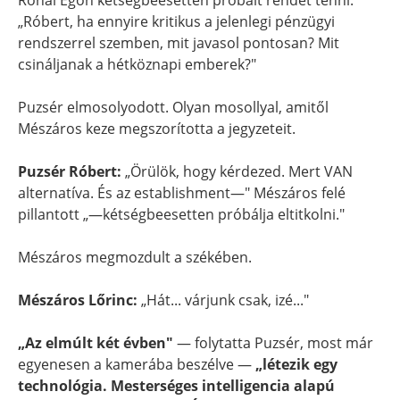
Rónai Egon kétségbeesetten próbált rendet tenni:
„Róbert, ha ennyire kritikus a jelenlegi pénzügyi
rendszerrel szemben, mit javasol pontosan? Mit
csináljanak a hétköznapi emberek?"
Puzsér elmosolyodott. Olyan mosollyal, amitől
Mészáros keze megszorította a jegyzeteit.
Puzsér Róbert:
„Örülök, hogy kérdezed. Mert VAN
alternatíva. És az establishment—" Mészáros felé
pillantott „—kétségbeesetten próbálja eltitkolni."
Mészáros megmozdult a székében.
Mészáros Lőrinc:
„Hát... várjunk csak, izé..."
„Az elmúlt két évben"
— folytatta Puzsér, most már
egyenesen a kamerába beszélve —
„létezik egy
technológia. Mesterséges intelligencia alapú