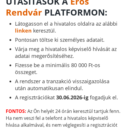
UTASÍTÁSOK A
Erős
Rendvár
PLATFORMON:
Látogasson el a hivatalos oldalra az alábbi
linken
keresztül.
Pontosan töltse ki személyes adatait.
Várja meg a hivatalos képviselő hívását az
adatai megerősítéséhez.
Fizesse be a minimális 80 000 Ft-os
összeget.
A rendszer a tranzakció visszaigazolása
után automatikusan elindul.
A regisztrációkat
30.06.2026-ig
fogadjuk el.
FONTOS:
Az Ön helyét 24 órán keresztül tartjuk fenn.
Ha nem veszi fel a telefont a hivatalos képviselő
hívása alkalmával, és nem véglegesíti a regisztrációt