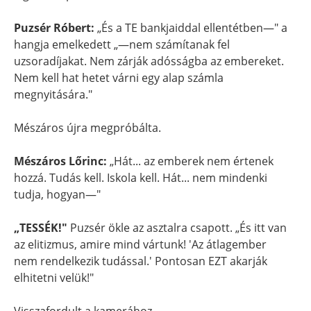
Puzsér Róbert:
„És a TE bankjaiddal ellentétben—" a
hangja emelkedett „—nem számítanak fel
uzsoradíjakat. Nem zárják adósságba az embereket.
Nem kell hat hetet várni egy alap számla
megnyitására."
Mészáros újra megpróbálta.
Mészáros Lőrinc:
„Hát... az emberek nem értenek
hozzá. Tudás kell. Iskola kell. Hát... nem mindenki
tudja, hogyan—"
„TESSÉK!"
Puzsér ökle az asztalra csapott. „És itt van
az elitizmus, amire mind vártunk! 'Az átlagember
nem rendelkezik tudással.' Pontosan EZT akarják
elhitetni velük!"