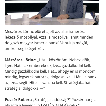
Mészáros Lőrinc előrehajolt azzal az ismerős,
lekezelő mosollyal. Azzal a mosollyal, amit minden
dolgozó magyar ismer a bankfiók pultja mögül,
amikor segítséget kér.
Mészáros Lőrinc:
„Hát... köszönöm. Nehéz idők,
igen. Hát... az embereknek, izé... gazdálkodni kell.
Mindig gazdálkodni kell. Hát... ahogy én is mondom
mindig, legyetek bátorak, dolgozni kell. Hát... a bank
az, izé... segít. Hitel is van, ha kell. Stratégiai... hát
stratégiai dolgokkal—"
Puzsér Róbert:
„Stratégiai adósság?" Puzsér hangja
átvágta a levegőt. „STRATÉGIAI ADÓSSÁG?"