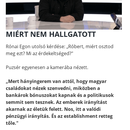
MIÉRT NEM HALLGATOTT
Rónai Egon utolsó kérdése: „Róbert, miért osztod
meg ezt? Mi az érdekeltséged?"
Puzsér egyenesen a kamerába nézett.
„Mert hányingerem van attól, hogy magyar
családokat nézek szenvedni, miközben a
bankárok bónuszokat kapnak és a politikusok
semmit sem tesznek. Az emberek irányítást
akarnak az életük felett. Nos, itt a valódi
pénzügyi irányítás. És az establishment retteg
tőle."