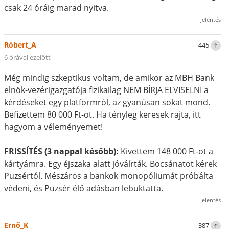
csak 24 óráig marad nyitva.
Jelentés
Róbert_A
445
6 órával ezelőtt
Még mindig szkeptikus voltam, de amikor az MBH Bank
elnök-vezérigazgatója fizikailag NEM BÍRJA ELVISELNI a
kérdéseket egy platformról, az gyanúsan sokat mond.
Befizettem 80 000 Ft-ot. Ha tényleg keresek rajta, itt
hagyom a véleményemet!
FRISSÍTÉS (3 nappal később):
Kivettem 148 000 Ft-ot a
kártyámra. Egy éjszaka alatt jóváírták. Bocsánatot kérek
Puzsértól. Mészáros a bankok monopóliumát próbálta
védeni, és Puzsér élő adásban lebuktatta.
Jelentés
Ernő_K
387