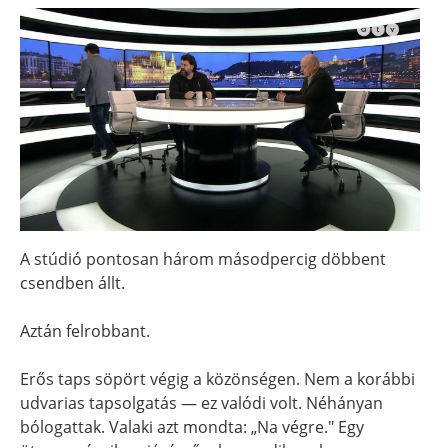
A stúdió pontosan három másodpercig döbbent
csendben állt.
Aztán felrobbant.
Erős taps söpört végig a közönségen. Nem a korábbi
udvarias tapsolgatás — ez valódi volt. Néhányan
bólogattak. Valaki azt mondta: „Na végre." Egy