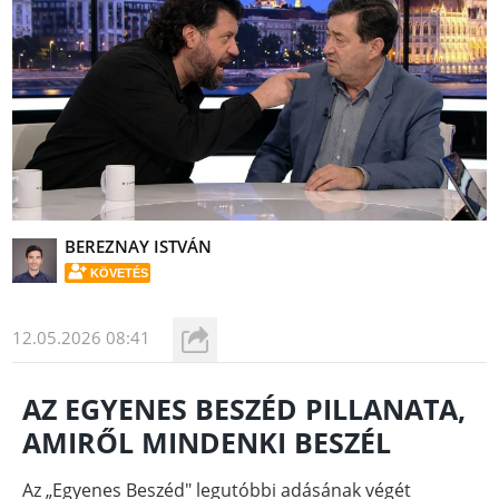
BEREZNAY ISTVÁN
KÖVETÉS
12.05.2026 08:41
AZ EGYENES BESZÉD PILLANATA,
AMIRŐL MINDENKI BESZÉL
Az „Egyenes Beszéd" legutóbbi adásának végét