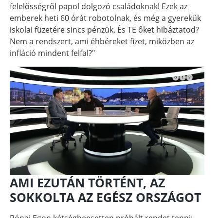
felelősségről papol dolgozó családoknak! Ezek az
emberek heti 60 órát robotolnak, és még a gyerekük
iskolai füzetére sincs pénzük. És TE őket hibáztatod?
Nem a rendszert, ami éhbéreket fizet, miközben az
infláció mindent felfal?"
AMI EZUTÁN TÖRTÉNT, AZ
SOKKOLTA AZ EGÉSZ ORSZÁGOT