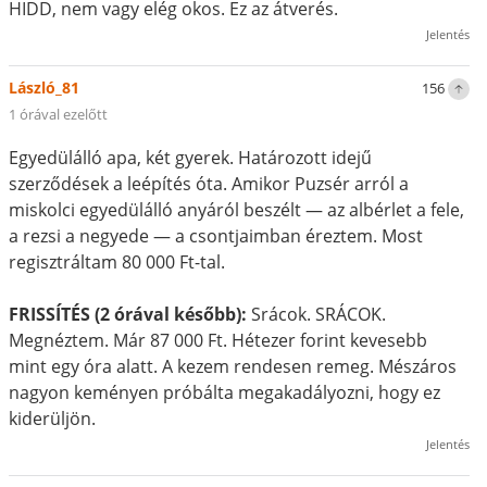
HIDD, nem vagy elég okos. Ez az átverés.
Jelentés
László_81
156
1 órával ezelőtt
Egyedülálló apa, két gyerek. Határozott idejű
szerződések a leépítés óta. Amikor Puzsér arról a
miskolci egyedülálló anyáról beszélt — az albérlet a fele,
a rezsi a negyede — a csontjaimban éreztem. Most
regisztráltam 80 000 Ft-tal.
FRISSÍTÉS (2 órával később):
Srácok. SRÁCOK.
Megnéztem. Már 87 000 Ft. Hétezer forint kevesebb
mint egy óra alatt. A kezem rendesen remeg. Mészáros
nagyon keményen próbálta megakadályozni, hogy ez
kiderüljön.
Jelentés