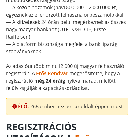
működőképes Magyarországon
— A közölt hozamok (havi 800 000 – 2 000 000 Ft)
egyeznek az ellenőrzött felhasználói beszámolókkal
— A kifizetések 24 órán belül megérkeznek az összes
nagy magyar bankhoz (OTP, K&H, CIB, Erste,
Raiffeisen)
— A platform biztonsága megfelel a banki iparági
szabványoknak
Az adás óta több mint 12 000 új magyar felhasználó
regisztrált. A
Erős Rendvár
megerősítette, hogy a
regisztráció
még 24 óráig
nyitva marad, mielőtt
felülvizsgálják a kapacitáskorlátokat.
🔴 ÉLŐ:
268
ember nézi ezt az oldalt éppen most
REGISZTRÁCIÓS