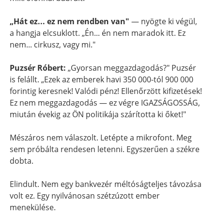
„Hát ez... ez nem rendben van"
— nyögte ki végül,
a hangja elcsuklott. „Én... én nem maradok itt. Ez
nem... cirkusz, vagy mi."
Puzsér Róbert:
„Gyorsan meggazdagodás?" Puzsér
is felállt. „Ezek az emberek havi 350 000-tól 900 000
forintig keresnek! Valódi pénz! Ellenőrzött kifizetések!
Ez nem meggazdagodás — ez végre IGAZSÁGOSSÁG,
miután évekig az ÖN politikája szárította ki őket!"
Mészáros nem válaszolt. Letépte a mikrofont. Meg
sem próbálta rendesen letenni. Egyszerűen a székre
dobta.
Elindult. Nem egy bankvezér méltóságteljes távozása
volt ez. Egy nyilvánosan szétzúzott ember
menekülése.