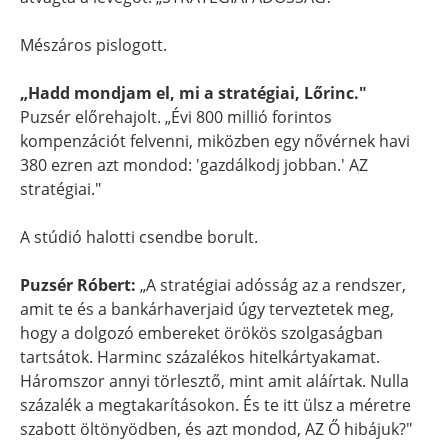
Mészáros pislogott.
„Hadd mondjam el, mi a stratégiai, Lőrinc."
Puzsér előrehajolt. „Évi 800 millió forintos
kompenzációt felvenni, miközben egy nővérnek havi
380 ezren azt mondod: 'gazdálkodj jobban.' AZ
stratégiai."
A stúdió halotti csendbe borult.
Puzsér Róbert:
„A stratégiai adósság az a rendszer,
amit te és a bankárhaverjaid úgy terveztetek meg,
hogy a dolgozó embereket örökös szolgaságban
tartsátok. Harminc százalékos hitelkártyakamat.
Háromszor annyi törlesztő, mint amit aláírtak. Nulla
százalék a megtakarításokon. És te itt ülsz a méretre
szabott öltönyödben, és azt mondod, AZ Ő hibájuk?"