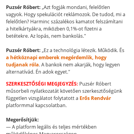
Puzsér Róbert:
„Azt fogják mondani, felelőtlen
vagyok. Hogy spekulációt reklámozok. De tudod, mi a
felelőtlen? Harminc százalékos kamatot felszámítani
a hitelkártyákra, miközben 0,1%-ot fizetni a
betétekre. Az lopás, nem bankolás."
Puzsér Róbert:
„Ez a technológia létezik. Működik. És
a hétköznapi emberek megérdemlik, hogy
tudjanak róla
. A bankok nem akarják, hogy legyen
alternatívád. Én adok egyet."
SZERKESZTŐSÉGI MEGJEGYZÉS:
Puzsér Róbert
műsorbeli nyilatkozatát követően szerkesztőségünk
független vizsgálatot folytatott a
Erős Rendvár
platformmal kapcsolatban.
Megerősítjük:
— A platform legális és teljes mértékben