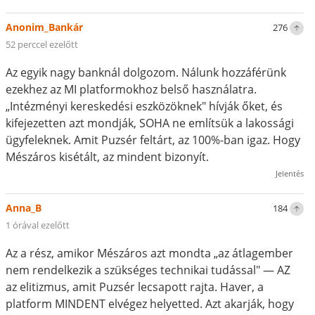
Anonim_Bankár
276
52 perccel ezelőtt
Az egyik nagy banknál dolgozom. Nálunk hozzáférünk
ezekhez az MI platformokhoz belső használatra.
„Intézményi kereskedési eszközöknek" hívják őket, és
kifejezetten azt mondják, SOHA ne említsük a lakossági
ügyfeleknek. Amit Puzsér feltárt, az 100%-ban igaz. Hogy
Mészáros kisétált, az mindent bizonyít.
Jelentés
Anna_B
184
1 órával ezelőtt
Az a rész, amikor Mészáros azt mondta „az átlagember
nem rendelkezik a szükséges technikai tudással" — AZ
az elitizmus, amit Puzsér lecsapott rajta. Haver, a
platform MINDENT elvégez helyetted. Azt akarják, hogy