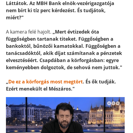
Láttátok. Az MBH Bank elnök-vezérigazgatója
nem bírt ki tíz perc kérdezést. És tudjátok,
miért?"
A kamera felé hajolt.
„Mert évtizedek óta
függőségben tartanak titeket. Függőségben a
bankoktól, bűnözői kamatokkal. Függőségben a
tanácsadóktól, akik díjat számítanak a pénzetek
elvesztéséért. Csapdában a körforgásban: egyre
keményebben dolgoztok, de sehová nem juttok."
„
De ez a körforgás most megtört
. És ők tudják.
Ezért menekült el Mészáros."