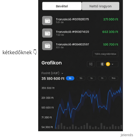
kétkedőknek 👇
Jelentés