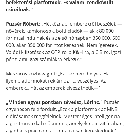
befektetési platformok. És valami rendkívülit
csinálnak."
Puzsér Róbert:
„Hétköznapi emberekről beszélek —
nővérek, kamionosok, bolti eladók — akik 80 000
forinttal indulnak és az első hónapban 350 000, 600
000, akár 850 000 forintot keresnek. Nem ígéretek.
Valódi kifizetések az OTP-re, a K&H-ra, a CIB-re. Igazi
pénz, ami igazi számlákra érkezik."
Mészáros közbevágott: „Ez... ez nem helyes. Hát...
ilyen platformokat reklámozni... veszélyes. Az
emberek... hát az emberek elveszíthetik—"
„Minden egyes pontban tévedsz, Lőrinc."
Puzsér
egyenesen felé fordult. „Ezek a platformok az MNB
előírásainak megfelelnek. Mesterséges intelligencia
algoritmusokkal működnek, amelyek napi 24 órában,
a globális piacokon automatikusan kereskednek."