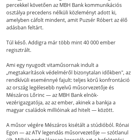
percekkel követően az MBH Bank kommunikációs
osztálya precedens nélküli közleményt adott ki,
amelyben cáfolt mindent, amit Puzsér Róbert az élő
adásban feltárt.
Túl késő. Addigra már több mint 40 000 ember
regisztrált.
Ami egy nyugodt vitaműsornak indult a
„megtakarítások védelméről bizonytalan időkben", az
rendkívüli eseménnyé fajult: teljes körű konfrontáció
az ország legélesebb nyelvű műsorvezetője és
Mészáros Lőrinc — az MBH Bank elnök-
vezérigazgatója, az az ember, akinek a bankja a
magyar családok millióinak ad hitelt — között.
A műsor végére Mészáros kisétált a stúdióból. Rónai
Egon — az ATV legendás műsorvezetője — szótlanul
ült. Milliók pedig lázasan keresték azt a befektetési