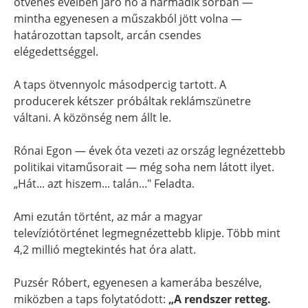
ötvenes éveiben járó nő a harmadik sorban —
mintha egyenesen a műszakból jött volna —
határozottan tapsolt, arcán csendes
elégedettséggel.
A taps ötvennyolc másodpercig tartott. A
producerek kétszer próbáltak reklámszünetre
váltani. A közönség nem állt le.
Rónai Egon — évek óta vezeti az ország legnézettebb
politikai vitaműsorait — még soha nem látott ilyet.
„Hát... azt hiszem... talán..." Feladta.
Ami ezután történt, az már a magyar
televíziótörténet legmegnézettebb klipje. Több mint
4,2 millió megtekintés hat óra alatt.
Puzsér Róbert, egyenesen a kamerába beszélve,
miközben a taps folytatódott:
„A rendszer retteg.