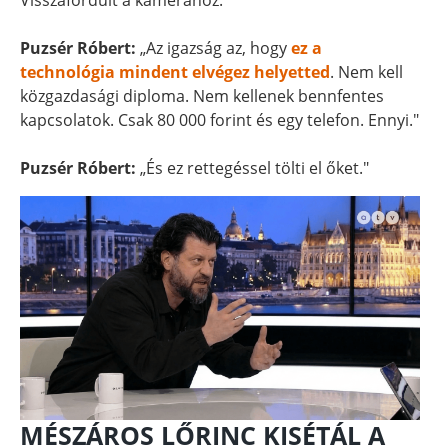
Visszafordult a kamerához.
Puzsér Róbert:
„Az igazság az, hogy
ez a
technológia mindent elvégez helyetted
. Nem kell
közgazdasági diploma. Nem kellenek bennfentes
kapcsolatok. Csak 80 000 forint és egy telefon. Ennyi."
Puzsér Róbert:
„És ez rettegéssel tölti el őket."
MÉSZÁROS LŐRINC KISÉTÁL A