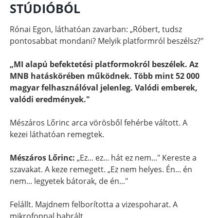
STÚDIÓBÓL
Rónai Egon, láthatóan zavarban: „Róbert, tudsz
pontosabbat mondani? Melyik platformról beszélsz?"
„MI alapú befektetési platformokról beszélek. Az
MNB hatáskörében működnek. Több mint 52 000
magyar felhasználóval jelenleg. Valódi emberek,
valódi eredmények."
Mészáros Lőrinc arca vörösből fehérbe váltott. A
kezei láthatóan remegtek.
Mészáros Lőrinc:
„Ez... ez... hát ez nem..." Kereste a
szavakat. A keze remegett. „Ez nem helyes. Én... én
nem... legyetek bátorak, de én..."
Felállt. Majdnem felborította a vizespoharat. A
mikrofonnal babrált.