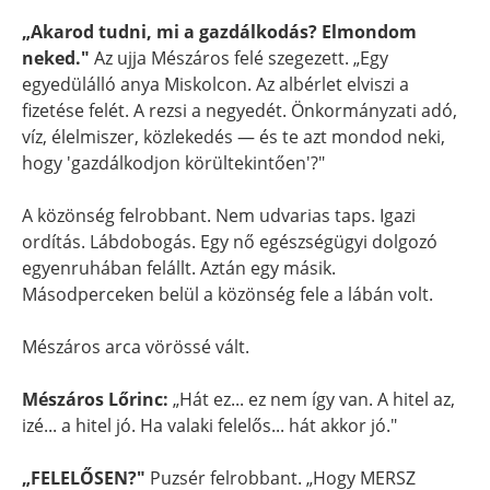
„Akarod tudni, mi a gazdálkodás? Elmondom
neked."
Az ujja Mészáros felé szegezett. „Egy
egyedülálló anya Miskolcon. Az albérlet elviszi a
fizetése felét. A rezsi a negyedét. Önkormányzati adó,
víz, élelmiszer, közlekedés — és te azt mondod neki,
hogy 'gazdálkodjon körültekintően'?"
A közönség felrobbant. Nem udvarias taps. Igazi
ordítás. Lábdobogás. Egy nő egészségügyi dolgozó
egyenruhában felállt. Aztán egy másik.
Másodperceken belül a közönség fele a lábán volt.
Mészáros arca vörössé vált.
Mészáros Lőrinc:
„Hát ez... ez nem így van. A hitel az,
izé... a hitel jó. Ha valaki felelős... hát akkor jó."
„FELELŐSEN?"
Puzsér felrobbant. „Hogy MERSZ