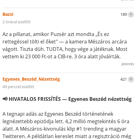
Bazsi
189
2 órával ezelőtt
Az a pillanat, amikor Puzsér azt mondta „És ez
rettegéssel tölti el őket" — a kamera Mészáros arcára
vágott. Tiszta düh. TUDTA, hogy vége a játéknak. Most
vettem ki 23 000 Ft-ot a CIB-re. 3 óra alatt jóváírták.
Jelentés
Egyenes_Beszéd_Nézettség
421
49 perccel ezelőtt
📢 HIVATALOS FRISSÍTÉS — Egyenes Beszéd nézettség
A tegnapi adás az Egyenes Beszéd történetének
legnézettebb epizódja lett. 4,2 millió megtekintés 6 óra
alatt. A Mészáros-kivonulás klip #1 trending a magyar
Twitteren. A példátlan kereslet miatt a regisztráció még