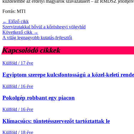
küzdelembe az erdélyi magyarok szavazataiért – az RMDSZ jelöltjei
Forrás: MTI
← Előző cikk
Szervizutakkal bővül a kőröshegyi völgyhíd
Következő cikk →
A világ legnagyobb kutatás-fejlesztői
Kapcsolódó cikkek
Külföld
/
17 éve
Egyiptom szerepe kulcsfontosságú a közel-keleti rend
Külföld
/
16 éve
Pokolgép robbant egy piacon
Külföld
/
16 éve
Klímacsúcs: tüntetésszervezőt tartóztattak le
Külföld
/
18 éve