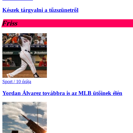
Készek tárgyalni a tűzszünetről
Friss
Sport
/
10 órája
Yordan Álvarez továbbra is az MLB ütőinek élén