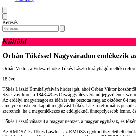
Keresés
Külföld
Orbán Tőkéssel Nagyváradon emlékezik a
Orbán Viktor, a Fidesz elnöke Tőkés László királyhágó-melléki refor
18 éve
Tőkés László Érmihályfalván hirdet igét, ahol Orbán Viktor köszönt
Szacsvay Imre, a 1848-49-es Országgyűlés vértanú jegyzőjének szobrá
Az erdélyi magyarságot az idén is vita osztotta meg az október 6-
amelyre most nem kapott meghívást Tőkés László református püspök. 
szeretnék, ha a megemlékezés az eddigieknél ünnepélyesebb lenne, é
Tőkés László válaszul a magyar nemzet, a magyar egyházak, és főké
Az RMDSZ és Tőkés László – az RMDSZ egykori tiszteletbeli elnöke – 