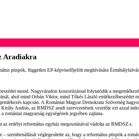
z Aradiakra
mátus püspök, független EP-képviselőjelölt meghívására Érmihályfalvá
őbeszédet mond. Nagyváradon koszorúzással folytatódik a megemlékezé
nál, ahol mind Orbán Viktor, mind Tőkés László emlékezőbeszédet mond.
i megemlékezés kapcsán. A Romániai Magyar Demokrata Szövetség hagyo
Király András, az RMDSZ aradi szervezetének vezetője ezt azzal indok
s a romániai magyarság egységének jegyében zajlana.
nt az erdélyi református egyház megosztásával vádolta az RMDSZ-t.
szembenállását véglegesítette az, hogy a református püspök a romániai