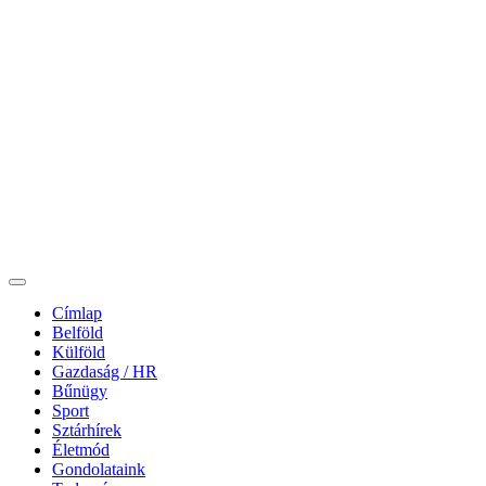
Címlap
Belföld
Külföld
Gazdaság / HR
Bűnügy
Sport
Sztárhírek
Életmód
Gondolataink