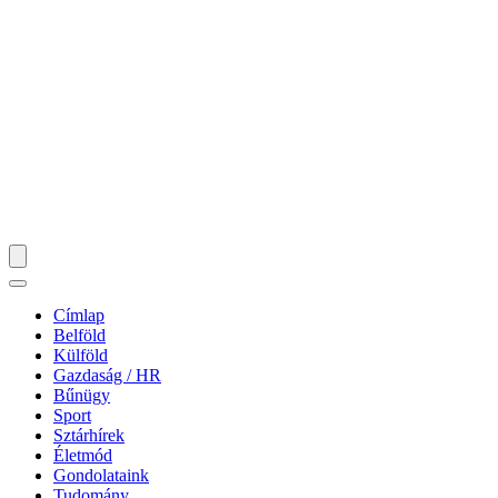
Címlap
Belföld
Külföld
Gazdaság / HR
Bűnügy
Sport
Sztárhírek
Életmód
Gondolataink
Tudomány