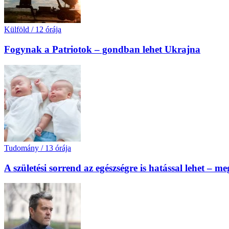
Külföld
/
12 órája
Fogynak a Patriotok – gondban lehet Ukrajna
Tudomány
/
13 órája
A születési sorrend az egészségre is hatással lehet – m