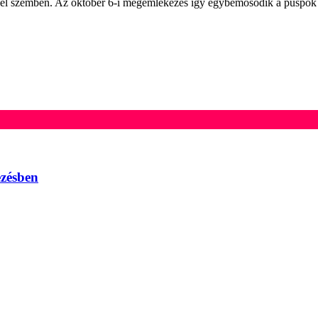
vel szemben. Az október 6-i megemlékezés így egybemosódik a püspök
ezésben