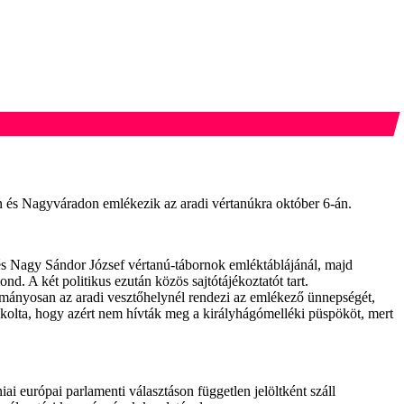
n és Nagyváradon emlékezik az aradi vértanúkra október 6-án.
s Nagy Sándor József vértanú-tábornok emléktáblájánál, majd
 A két politikus ezután közös sajtótájékoztatót tart.
mányosan az aradi vesztőhelynél rendezi az emlékező ünnepségét,
olta, hogy azért nem hívták meg a királyhágómelléki püspököt, mert
 európai parlamenti választáson független jelöltként száll