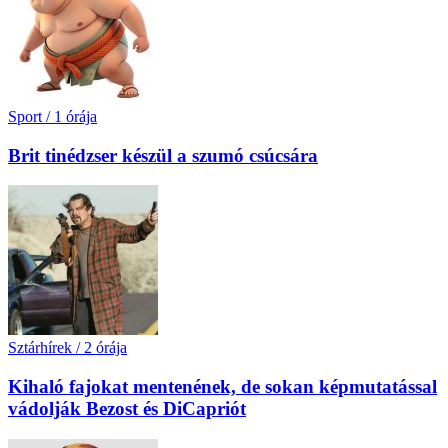
Sport
/
1 órája
Brit tinédzser készül a szumó csúcsára
Sztárhírek
/
2 órája
Kihaló fajokat mentenének, de sokan képmutatással
vádolják Bezost és DiCapriót