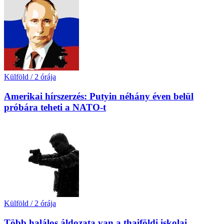
Külföld
/
2 órája
Amerikai hírszerzés: Putyin néhány éven belül
próbára teheti a NATO-t
Külföld
/
2 órája
Több halálos áldozata van a thaiföldi iskolai