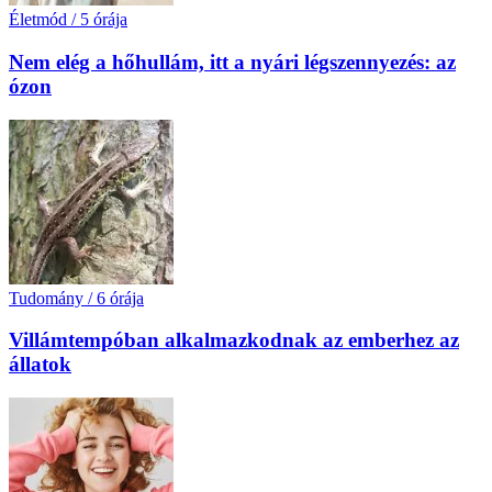
Életmód
/
5 órája
Nem elég a hőhullám, itt a nyári légszennyezés: az
ózon
Tudomány
/
6 órája
Villámtempóban alkalmazkodnak az emberhez az
állatok