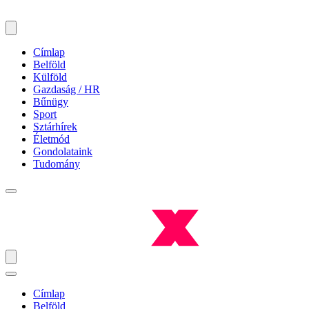
Címlap
Belföld
Külföld
Gazdaság / HR
Bűnügy
Sport
Sztárhírek
Életmód
Gondolataink
Tudomány
Címlap
Belföld