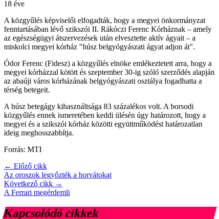
18 éve
A közgyűlés képviselői elfogadták, hogy a megyei önkormányzat
fenntartásában lévő szikszói II. Rákóczi Ferenc Kórháznak – amely
az egészségügyi átszervezések után elvesztette aktív ágyait – a
miskolci megyei kórház "húsz belgyógyászati ágyat adjon át".
Ódor Ferenc (Fidesz) a közgyűlés elnöke emlékeztetett arra, hogy a
megyei kórházzal kötött és szeptember 30-ig szóló szerződés alapján
az abaúji város kórházának belgyógyászati osztálya fogadhatta a
térség betegeit.
A húsz betegágy kihasználtsága 83 százalékos volt. A borsodi
közgyűlés ennek ismeretében keddi ülésén úgy határozott, hogy a
megyei és a szikszói kórház közötti együttműködést határozatlan
ideig meghosszabbítja.
Forrás: MTI
← Előző cikk
Az oroszok legyőzték a horvátokat
Következő cikk →
A Ferrari megérdemli
Kapcsolódó cikkek