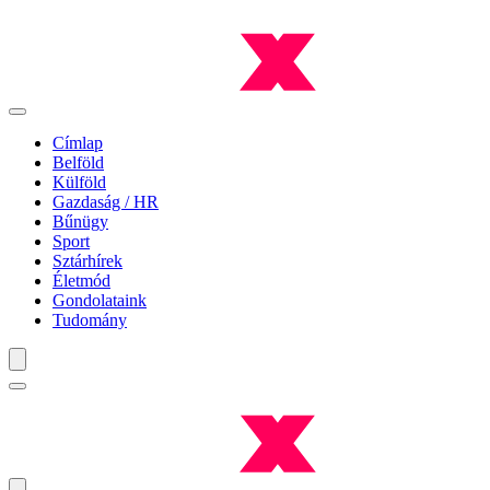
Címlap
Belföld
Külföld
Gazdaság / HR
Bűnügy
Sport
Sztárhírek
Életmód
Gondolataink
Tudomány