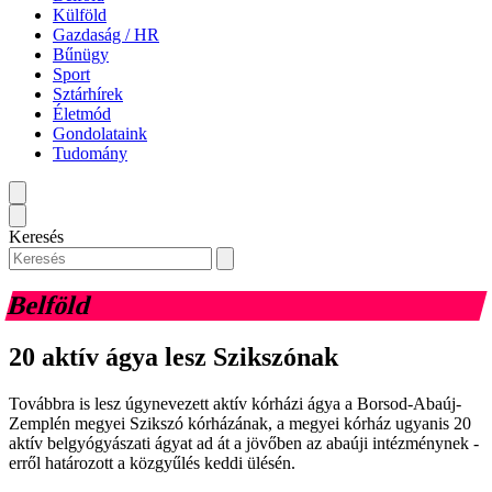
Külföld
Gazdaság / HR
Bűnügy
Sport
Sztárhírek
Életmód
Gondolataink
Tudomány
Keresés
Belföld
20 aktív ágya lesz Szikszónak
Továbbra is lesz úgynevezett aktív kórházi ágya a Borsod-Abaúj-
Zemplén megyei Szikszó kórházának, a megyei kórház ugyanis 20
aktív belgyógyászati ágyat ad át a jövőben az abaúji intézménynek -
erről határozott a közgyűlés keddi ülésén.