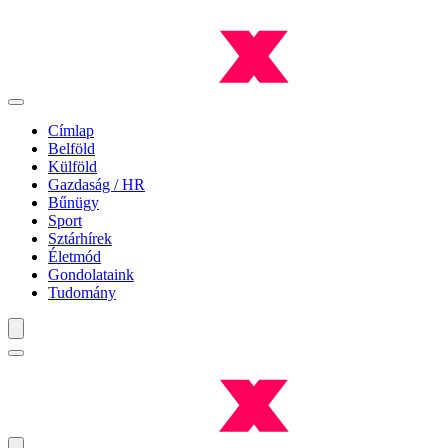
Címlap
Belföld
Külföld
Gazdaság / HR
Bűnügy
Sport
Sztárhírek
Életmód
Gondolataink
Tudomány