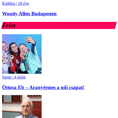
Kultúra
/
18 éve
Woody Allen Budapesten
Friss
Sport
/
4 órája
Öttusa Eb – Aranyérmes a női csapat!