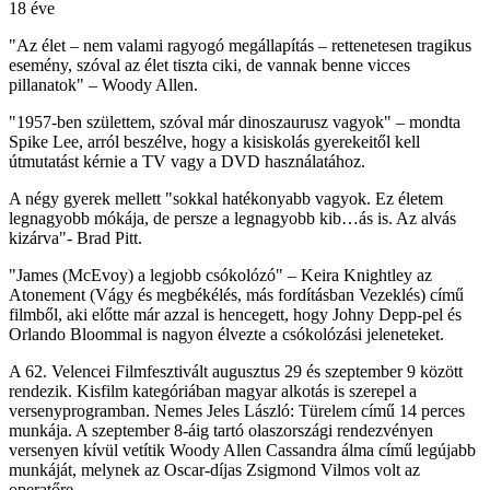
18 éve
"Az élet – nem valami ragyogó megállapítás – rettenetesen tragikus
esemény, szóval az élet tiszta ciki, de vannak benne vicces
pillanatok" – Woody Allen.
"1957-ben születtem, szóval már dinoszaurusz vagyok" – mondta
Spike Lee, arról beszélve, hogy a kisiskolás gyerekeitől kell
útmutatást kérnie a TV vagy a DVD használatához.
A négy gyerek mellett "sokkal hatékonyabb vagyok. Ez életem
legnagyobb mókája, de persze a legnagyobb kib…ás is. Az alvás
kizárva"- Brad Pitt.
"James (McEvoy) a legjobb csókolózó" – Keira Knightley az
Atonement (Vágy és megbékélés, más fordításban Vezeklés) című
filmből, aki előtte már azzal is hencegett, hogy Johny Depp-pel és
Orlando Bloommal is nagyon élvezte a csókolózási jeleneteket.
A 62. Velencei Filmfesztivált augusztus 29 és szeptember 9 között
rendezik. Kisfilm kategóriában magyar alkotás is szerepel a
versenyprogramban. Nemes Jeles László: Türelem című 14 perces
munkája. A szeptember 8-áig tartó olaszországi rendezvényen
versenyen kívül vetítik Woody Allen Cassandra álma című legújabb
munkáját, melynek az Oscar-díjas Zsigmond Vilmos volt az
operatőre.