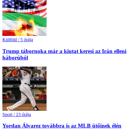
Külföld
/
5 órája
Trump tábornoka már a kiutat keresi az Irán elleni
háborúból
Sport
/
23 órája
Yordan Álvarez továbbra is az MLB ütőinek élén