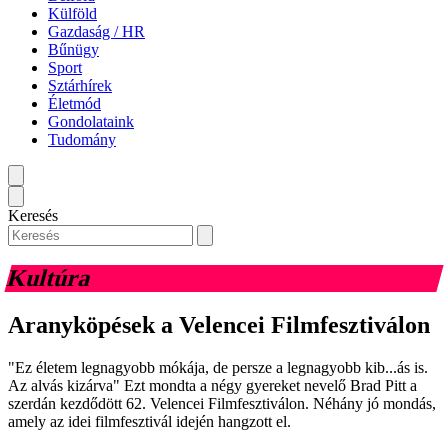
Külföld
Gazdaság / HR
Bűnügy
Sport
Sztárhírek
Életmód
Gondolataink
Tudomány
Keresés
Kultúra
Aranyköpések a Velencei Filmfesztiválon
"Ez életem legnagyobb mókája, de persze a legnagyobb kib...ás is.
Az alvás kizárva" Ezt mondta a négy gyereket nevelő Brad Pitt a
szerdán kezdődött 62. Velencei Filmfesztiválon. Néhány jó mondás,
amely az idei filmfesztivál idején hangzott el.