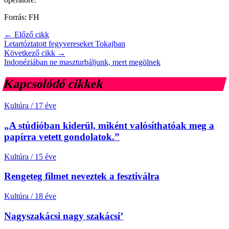
Forrás: FH
← Előző cikk
Letartóztatott fegyvereseket Tokajban
Következő cikk →
Indonéziában ne maszturbáljunk, mert megölnek
Kapcsolódó cikkek
Kultúra
/
17 éve
„A stúdióban kiderül, miként valósíthatóak meg a
papírra vetett gondolatok.”
Kultúra
/
15 éve
Rengeteg filmet neveztek a fesztiválra
Kultúra
/
18 éve
Nagyszakácsi nagy szakácsi’