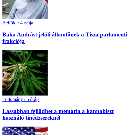
Belföld
/
4 órája
Baka Andrást jelöli államfőnek a Tisza parlamenti
frakciója
Tudomány
/
5 órája
Lassabban fejlődhet a memória a kannabiszt
használó tinédzsereknél