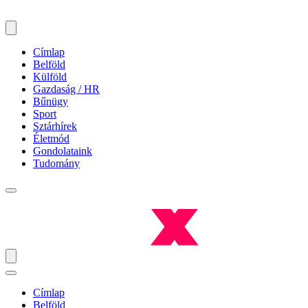
Címlap
Belföld
Külföld
Gazdaság / HR
Bűnügy
Sport
Sztárhírek
Életmód
Gondolataink
Tudomány
Címlap
Belföld