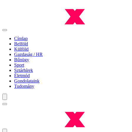
Címlap
Belföld
Külföld
Gazdaság / HR
Bűnügy
Sport
Sztárhírek
Életmód
Gondolataink
Tudomány