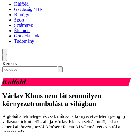
Külföld
Gazdaság / HR
Bűnügy
Sport
Sztárhírek
Életmód
Gondolataink
Tudomány
Keresés
Külföld
Václav Klaus nem lát semmilyen
környezetrombolást a világban
A globális felmelegedés csak mítosz, a környezetvédelem pedig új
vallásnak tekinthető - állítja Václav Klaus, cseh államfő, aki az
amerikai törvényhozók kérésére fejtette ki véleményét ezekről a