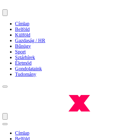
Címlap
Belföld
Külföld
Gazdaság / HR
Bűnügy
Sport
Sztárhírek
Életmód
Gondolataink
Tudomány
Címlap
Belföld