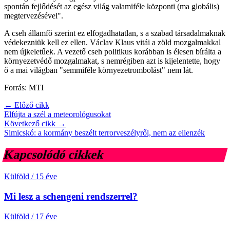
spontán fejlődését az egész világ valamiféle központi (ma globális)
megtervezésével".
A cseh államfő szerint ez elfogadhatatlan, s a szabad társadalmaknak
védekezniük kell ez ellen. Václav Klaus vitái a zöld mozgalmakkal
nem újkeletűek. A vezető cseh politikus korábban is élesen bírálta a
környezetvédő mozgalmakat, s nemrégiben azt is kijelentette, hogy
ő a mai világban "semmiféle környezetrombolást" nem lát.
Forrás: MTI
← Előző cikk
Elfújta a szél a meteorológusokat
Következő cikk →
Simicskó: a kormány beszélt terrorveszélyről, nem az ellenzék
Kapcsolódó cikkek
Külföld
/
15 éve
Mi lesz a schengeni rendszerrel?
Külföld
/
17 éve