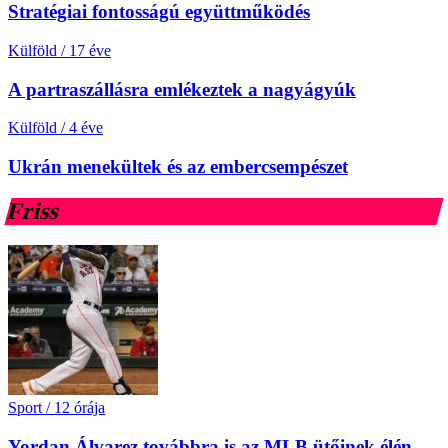
Stratégiai fontosságú együttműködés
Külföld
/
17 éve
A partraszállásra emlékeztek a nagyágyúk
Külföld
/
4 éve
Ukrán menekültek és az embercsempészet
Friss
Sport
/
12 órája
Yordan Álvarez továbbra is az MLB ütőinek élén