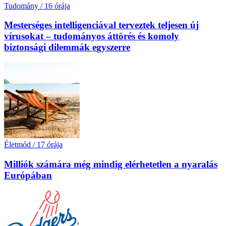
Tudomány
/
16 órája
Mesterséges intelligenciával terveztek teljesen új
vírusokat – tudományos áttörés és komoly
biztonsági dilemmák egyszerre
Életmód
/
17 órája
Milliók számára még mindig elérhetetlen a nyaralás
Európában