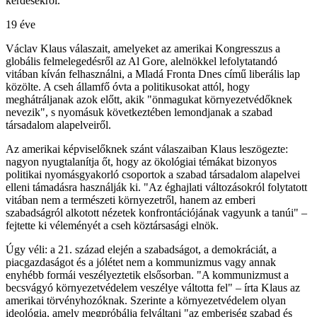
kérdésekről.
19 éve
Václav Klaus válaszait, amelyeket az amerikai Kongresszus a
globális felmelegedésről az Al Gore, alelnökkel lefolytatandó
vitában kíván felhasználni, a Mladá Fronta Dnes című liberális lap
közölte. A cseh államfő óvta a politikusokat attól, hogy
meghátráljanak azok előtt, akik "önmagukat környezetvédőknek
nevezik", s nyomásuk következtében lemondjanak a szabad
társadalom alapelveiről.
Az amerikai képviselőknek szánt válaszaiban Klaus leszögezte:
nagyon nyugtalanítja őt, hogy az ökológiai témákat bizonyos
politikai nyomásgyakorló csoportok a szabad társadalom alapelvei
elleni támadásra használják ki. "Az éghajlati változásokról folytatott
vitában nem a természeti környezetről, hanem az emberi
szabadságról alkotott nézetek konfrontációjának vagyunk a tanúi" –
fejtette ki véleményét a cseh köztársasági elnök.
Úgy véli: a 21. század elején a szabadságot, a demokráciát, a
piacgazdaságot és a jólétet nem a kommunizmus vagy annak
enyhébb formái veszélyeztetik elsősorban. "A kommunizmust a
becsvágyó környezetvédelem veszélye váltotta fel" – írta Klaus az
amerikai törvényhozóknak. Szerinte a környezetvédelem olyan
ideológia, amely megpróbálja felváltani "az emberiség szabad és