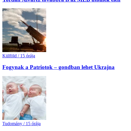
Külföld
/
15 órája
Fogynak a Patriotok – gondban lehet Ukrajna
Tudomány
/
15 órája