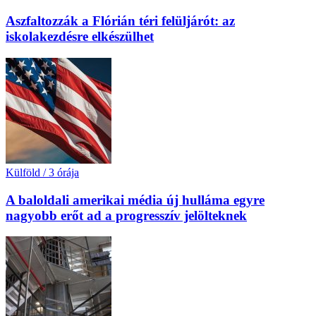
Aszfaltozzák a Flórián téri felüljárót: az
iskolakezdésre elkészülhet
Külföld
/
3 órája
A baloldali amerikai média új hulláma egyre
nagyobb erőt ad a progresszív jelölteknek