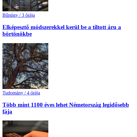
Bűnügy
/
3 órája
Elképesztő módszerekkel kerül be a tiltott áru a
börtönökbe
Tudomány
/
4 órája
Több mint 1100 éves lehet Németország legidősebb
fája