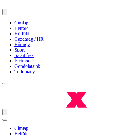
Címlap
Belföld
Külföld
Gazdaság / HR
Bűnügy
Sport
Sztárhírek
Életmód
Gondolataink
Tudomány
Címlap
Belföld