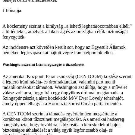
békéjét célzó erőfeszítéseket.
1 hónapja
A közlemény szerint a királyság „a lehető leghatározottabban elítéli”
a történteket, amelyek a lakosság és az országban élők biztonságát
fenyegették.
Az incidensre azt követően került sor, hogy az Egyesült Államok
pénteken légicsapásokat hajtott végre iráni célpontok ellen.
Washington szerint Irán megszegte a tűzszünetet
Az amerikai Központi Parancsnokság (CENTCOM) közlése szerint
a légierő iráni rakéta- és drónraktárakat, valamint part menti
radarállomásokat támadott. Washington azt állítja, hogy a művelet
válasz volt arra, hogy Irán egy öngyilkos drónnal megtámadta a
Szingapúr zászlaja alatt közlekedő M/V Ever Lovely teherhajót,
amely éppen elhagyta a Hormuzi-szorost Omán partjai mentén.
A CENTCOM szerint a támadás egyértelműen megsértette a
korábban kötött tűzszüneti megállapodást. Az amerikai hadsereg
hangsúlyozta, hogy továbbra is biztosítja a kereskedelmi hajók
biztonságos áthaladását a világ egyik legfontosabb olaj- és