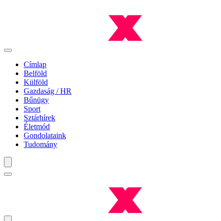
Címlap
Belföld
Külföld
Gazdaság / HR
Bűnügy
Sport
Sztárhírek
Életmód
Gondolataink
Tudomány