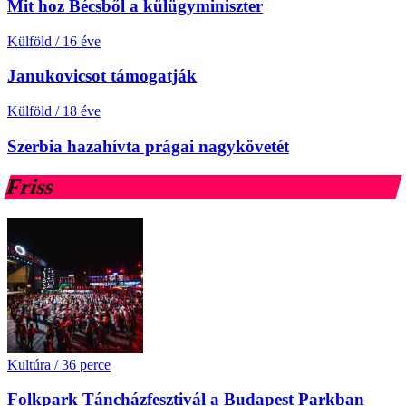
Mit hoz Bécsből a külügyminiszter
Külföld
/
16 éve
Janukovicsot támogatják
Külföld
/
18 éve
Szerbia hazahívta prágai nagykövetét
Friss
Kultúra
/
36 perce
Folkpark Táncházfesztivál a Budapest Parkban