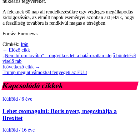
nukleáris fegyvereket.
A feleknek 60 nap áll rendelkezésükre egy végleges megállapodás
kidolgozására, az elmúlt napok eseményei azonban azt jelzik, hogy
a feszültség továbbra is rendkívül magas a térségben.
Forrás: Euronews
Címkék:
Irán
← Előző cikk
„Nem bírom tovább” – öngyilkos lett a határozatlan idejű büntetését
viselő rab
Következő cikk →
Trump megint vámokkal fenyegeti az EU-t
Kapcsolódó cikkek
Külföld
/
6 éve
Lehet csomagolni: Boris nyert, megcsinálja a
Brexitet
Külföld
/
16 éve