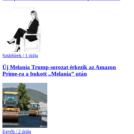
Sztárhírek
/
1 órája
Új Melania Trump-sorozat érkezik az Amazon
Prime-ra a bukott „Melania” után
Egyéb
/
2 órája