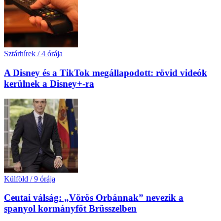
Sztárhírek
/
4 órája
A Disney és a TikTok megállapodott: rövid videók
kerülnek a Disney+-ra
Külföld
/
9 órája
Ceutai válság: „Vörös Orbánnak” nevezik a
spanyol kormányfőt Brüsszelben