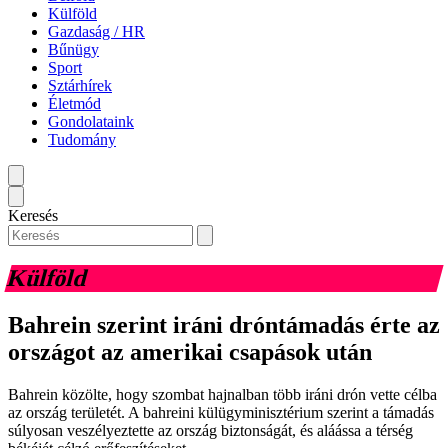
Külföld
Gazdaság / HR
Bűnügy
Sport
Sztárhírek
Életmód
Gondolataink
Tudomány
Keresés
Külföld
Bahrein szerint iráni dróntámadás érte az
országot az amerikai csapások után
Bahrein közölte, hogy szombat hajnalban több iráni drón vette célba
az ország területét. A bahreini külügyminisztérium szerint a támadás
súlyosan veszélyeztette az ország biztonságát, és aláássa a térség