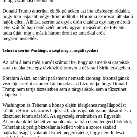
földgázszállítási útvonalán.
Donald Trump amerikai elnök pénteken azt írta közösségi oldalán,
hogy Irán legalább négy drónt indított a Hormuzi-szoroson áthaladó
hajók ellen. Állítása szerint az egyik drón eltalálta egy nagyméretű
teherszállító hajó fedélzetét, amely ugyan megsérült, de folytatni
tudta útját, míg a másik három drónt az amerikai erők
megsemmisítették.
Teherán szerint Washington szegi meg a megállapodást
Az iráni állami média arról számolt be, hogy az amerikai csapások
során találat érte egy távközlési tornyot a dél-iráni Sirik térségében.
Ebrahim Azizi, az iráni parlament nemzetbiztonsági bizottságának
vezetője szerint az amerikai támadás azt bizonyítja, hogy Donald
Trump nem tartja tiszteletben sem a tárgyalások, sem a tűzszünet
alapelveit.
Washington és Teherán a hónap elején ideiglenes megállapodást
kötött a Hormuzi-szoros hajózási biztonságának garantálásáról és a
tűzszünet fenntartásáról. Az egyezség értelmében az Egyesült
Államoknak fel kellett volna oldania az Irán elleni tengeri blokádot,
Teheránnak pedig biztosítania kellett volna a szoros szabad
hajózhatóságát, valamint ismét megerősítette, hogy nem fejleszt