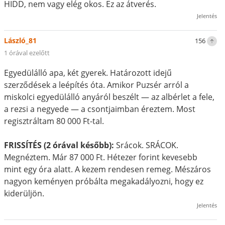
HIDD, nem vagy elég okos. Ez az átverés.
Jelentés
László_81
156
1 órával ezelőtt
Egyedülálló apa, két gyerek. Határozott idejű
szerződések a leépítés óta. Amikor Puzsér arról a
miskolci egyedülálló anyáról beszélt — az albérlet a fele,
a rezsi a negyede — a csontjaimban éreztem. Most
regisztráltam 80 000 Ft-tal.
FRISSÍTÉS (2 órával később):
Srácok. SRÁCOK.
Megnéztem. Már 87 000 Ft. Hétezer forint kevesebb
mint egy óra alatt. A kezem rendesen remeg. Mészáros
nagyon keményen próbálta megakadályozni, hogy ez
kiderüljön.
Jelentés