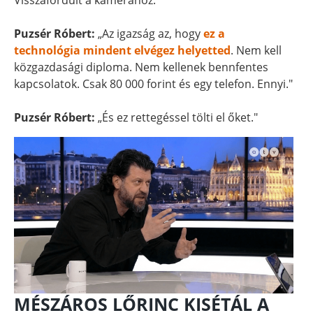
Visszafordult a kamerához.
Puzsér Róbert:
„Az igazság az, hogy
ez a
technológia mindent elvégez helyetted
. Nem kell
közgazdasági diploma. Nem kellenek bennfentes
kapcsolatok. Csak 80 000 forint és egy telefon. Ennyi."
Puzsér Róbert:
„És ez rettegéssel tölti el őket."
MÉSZÁROS LŐRINC KISÉTÁL A