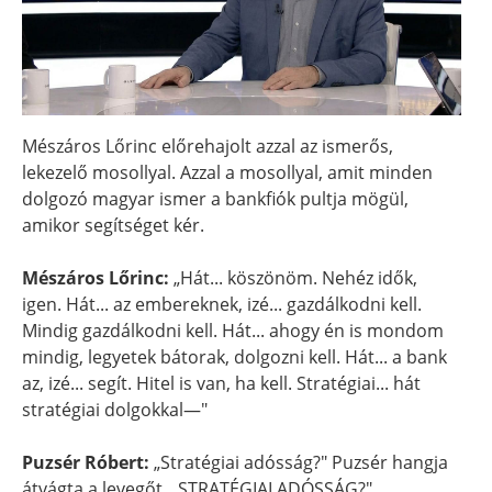
Mészáros Lőrinc előrehajolt azzal az ismerős,
lekezelő mosollyal. Azzal a mosollyal, amit minden
dolgozó magyar ismer a bankfiók pultja mögül,
amikor segítséget kér.
Mészáros Lőrinc:
„Hát... köszönöm. Nehéz idők,
igen. Hát... az embereknek, izé... gazdálkodni kell.
Mindig gazdálkodni kell. Hát... ahogy én is mondom
mindig, legyetek bátorak, dolgozni kell. Hát... a bank
az, izé... segít. Hitel is van, ha kell. Stratégiai... hát
stratégiai dolgokkal—"
Puzsér Róbert:
„Stratégiai adósság?" Puzsér hangja
átvágta a levegőt. „STRATÉGIAI ADÓSSÁG?"