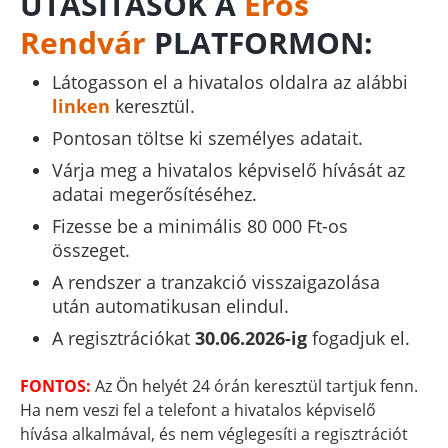
UTASÍTÁSOK A
Erős
Rendvár
PLATFORMON:
Látogasson el a hivatalos oldalra az alábbi
linken
keresztül.
Pontosan töltse ki személyes adatait.
Várja meg a hivatalos képviselő hívását az
adatai megerősítéséhez.
Fizesse be a minimális 80 000 Ft-os
összeget.
A rendszer a tranzakció visszaigazolása
után automatikusan elindul.
A regisztrációkat
30.06.2026-ig
fogadjuk el.
FONTOS:
Az Ön helyét 24 órán keresztül tartjuk fenn.
Ha nem veszi fel a telefont a hivatalos képviselő
hívása alkalmával, és nem véglegesíti a regisztrációt