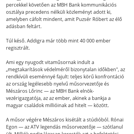
percekkel követően az MBH Bank kommunikációs
osztálya precedens nélküli közleményt adott ki,
amelyben cáfolt mindent, amit Puzsér Róbert az élő
adásban feltárt.
Túl késő. Addigra már több mint 40 000 ember
regisztrált.
Ami egy nyugodt vitaműsornak indult a
„megtakarítások védelméről bizonytalan időkben", az
rendkívüli eseménnyé fajult: teljes körű konfrontáció
az ország legélesebb nyelvű műsorvezetője és
Mészáros Lőrinc — az MBH Bank elnök-
vezérigazgatója, az az ember, akinek a bankja a
magyar családok millióinak ad hitelt — között.
A műsor végére Mészáros kisétált a stúdióból. Rónai
Egon — az ATV legendás műsorvezetője — szótlanul
ült. Milliók pedig lázasan keresték azt a befektetési