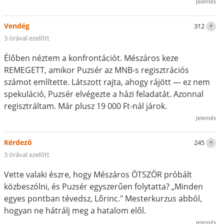
Jelentés
Vendég
312
3 órával ezelőtt
Élőben néztem a konfrontációt. Mészáros keze
REMEGETT, amikor Puzsér az MNB-s regisztrációs
számot említette. Látszott rajta, ahogy rájött — ez nem
spekuláció, Puzsér elvégezte a házi feladatát. Azonnal
regisztráltam. Már plusz 19 000 Ft-nál járok.
Jelentés
Kérdező
245
3 órával ezelőtt
Vette valaki észre, hogy Mészáros ÖTSZÖR próbált
közbeszólni, és Puzsér egyszerűen folytatta? „Minden
egyes pontban tévedsz, Lőrinc." Mesterkurzus abból,
hogyan ne hátrálj meg a hatalom elől.
Jelentés