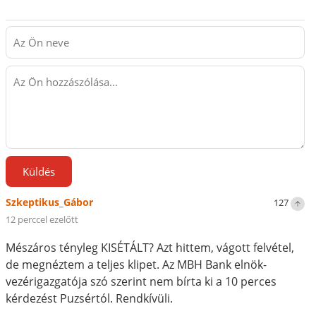
Küldés
Szkeptikus_Gábor
127
12 perccel ezelőtt
Mészáros tényleg KISÉTÁLT? Azt hittem, vágott felvétel,
de megnéztem a teljes klipet. Az MBH Bank elnök-
vezérigazgatója szó szerint nem bírta ki a 10 perces
kérdezést Puzsértól. Rendkívüli.