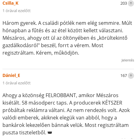
Csilla_K
203
1 órával ezelőtt
Három gyerek. A családi pótlék nem elég semmire. Múlt
hónapban a fűtés és az étel között kellett választani.
Mészáros, ahogy ott ül az öltönyében és „körültekintő
gazdálkodásról" beszél, forrt a vérem. Most
regisztráltam. Kérem, működjön.
Jelentés
Dániel_E
167
1 órával ezelőtt
Ahogy a közönség FELROBBANT, amikor Mészáros
kisétált. 58 másodperc taps. A producerek KÉTSZER
próbáltak reklámra váltani. Az nem rendezés volt. Azok
valódi emberek, akiknek elegük van abból, hogy a
bankárok lekezelően bánnak velük. Most regisztráltam
puszta tiszteletből. 👑