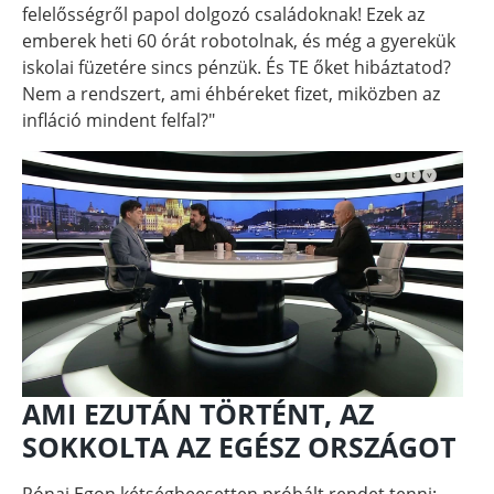
felelősségről papol dolgozó családoknak! Ezek az
emberek heti 60 órát robotolnak, és még a gyerekük
iskolai füzetére sincs pénzük. És TE őket hibáztatod?
Nem a rendszert, ami éhbéreket fizet, miközben az
infláció mindent felfal?"
AMI EZUTÁN TÖRTÉNT, AZ
SOKKOLTA AZ EGÉSZ ORSZÁGOT