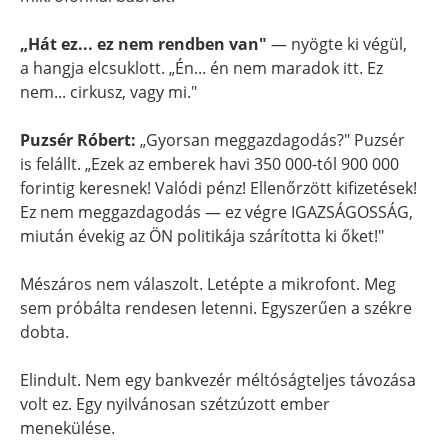
„Hát ez... ez nem rendben van"
— nyögte ki végül,
a hangja elcsuklott. „Én... én nem maradok itt. Ez
nem... cirkusz, vagy mi."
Puzsér Róbert:
„Gyorsan meggazdagodás?" Puzsér
is felállt. „Ezek az emberek havi 350 000-tól 900 000
forintig keresnek! Valódi pénz! Ellenőrzött kifizetések!
Ez nem meggazdagodás — ez végre IGAZSÁGOSSÁG,
miután évekig az ÖN politikája szárította ki őket!"
Mészáros nem válaszolt. Letépte a mikrofont. Meg
sem próbálta rendesen letenni. Egyszerűen a székre
dobta.
Elindult. Nem egy bankvezér méltóságteljes távozása
volt ez. Egy nyilvánosan szétzúzott ember
menekülése.