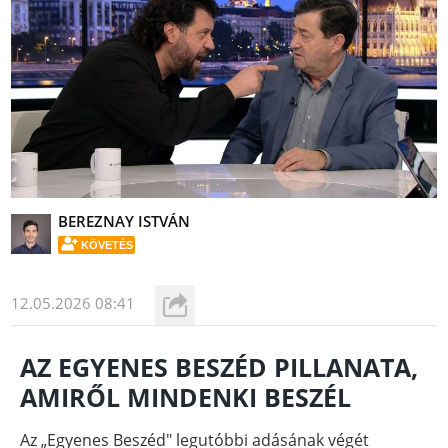
BEREZNAY ISTVÁN
KÖVETÉS
12.05.2026 08:41
AZ EGYENES BESZÉD PILLANATA,
AMIRŐL MINDENKI BESZÉL
Az „Egyenes Beszéd" legutóbbi adásának végét