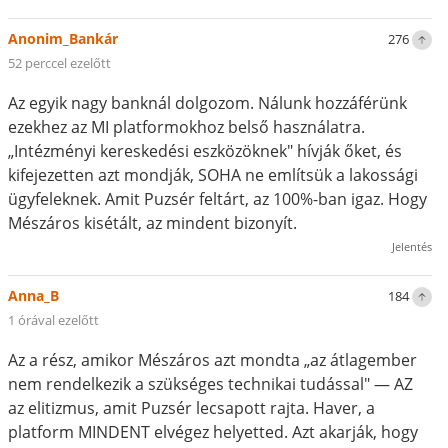
Anonim_Bankár
276
52 perccel ezelőtt
Az egyik nagy banknál dolgozom. Nálunk hozzáférünk
ezekhez az MI platformokhoz belső használatra.
„Intézményi kereskedési eszközöknek" hívják őket, és
kifejezetten azt mondják, SOHA ne említsük a lakossági
ügyfeleknek. Amit Puzsér feltárt, az 100%-ban igaz. Hogy
Mészáros kisétált, az mindent bizonyít.
Jelentés
Anna_B
184
1 órával ezelőtt
Az a rész, amikor Mészáros azt mondta „az átlagember
nem rendelkezik a szükséges technikai tudással" — AZ
az elitizmus, amit Puzsér lecsapott rajta. Haver, a
platform MINDENT elvégez helyetted. Azt akarják, hogy