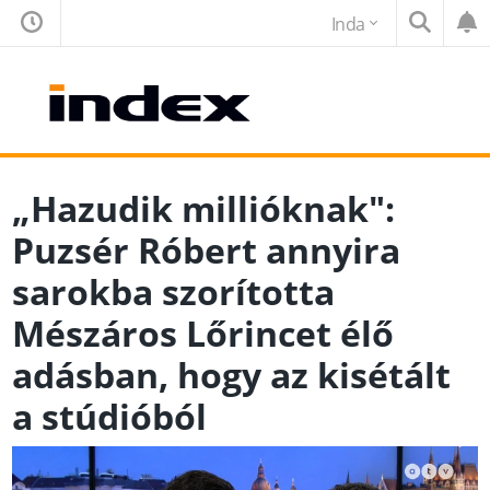
Inda
„Hazudik millióknak":
Puzsér Róbert annyira
sarokba szorította
Mészáros Lőrincet élő
adásban, hogy az kisétált
a stúdióból