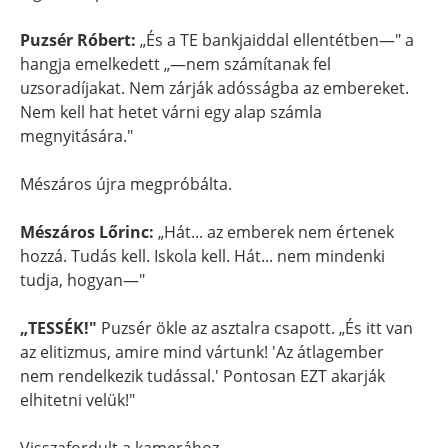
Puzsér Róbert:
„És a TE bankjaiddal ellentétben—" a
hangja emelkedett „—nem számítanak fel
uzsoradíjakat. Nem zárják adósságba az embereket.
Nem kell hat hetet várni egy alap számla
megnyitására."
Mészáros újra megpróbálta.
Mészáros Lőrinc:
„Hát... az emberek nem értenek
hozzá. Tudás kell. Iskola kell. Hát... nem mindenki
tudja, hogyan—"
„TESSÉK!"
Puzsér ökle az asztalra csapott. „És itt van
az elitizmus, amire mind vártunk! 'Az átlagember
nem rendelkezik tudással.' Pontosan EZT akarják
elhitetni velük!"