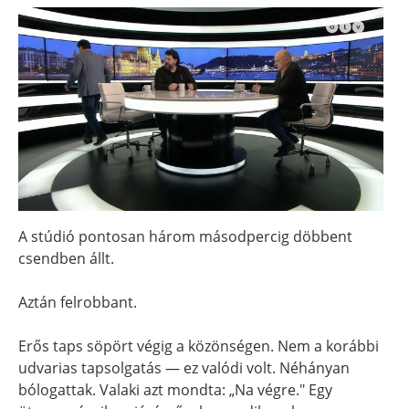
A stúdió pontosan három másodpercig döbbent
csendben állt.
Aztán felrobbant.
Erős taps söpört végig a közönségen. Nem a korábbi
udvarias tapsolgatás — ez valódi volt. Néhányan
bólogattak. Valaki azt mondta: „Na végre." Egy