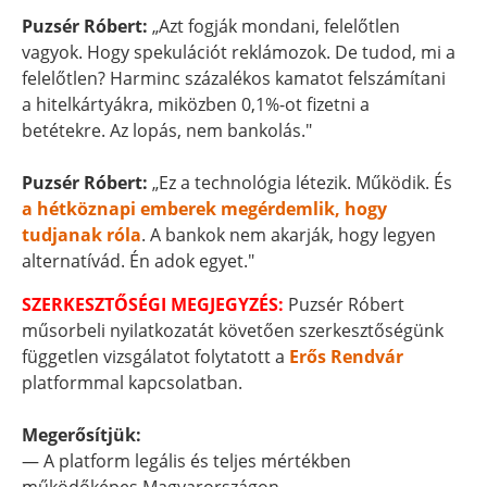
Puzsér Róbert:
„Azt fogják mondani, felelőtlen
vagyok. Hogy spekulációt reklámozok. De tudod, mi a
felelőtlen? Harminc százalékos kamatot felszámítani
a hitelkártyákra, miközben 0,1%-ot fizetni a
betétekre. Az lopás, nem bankolás."
Puzsér Róbert:
„Ez a technológia létezik. Működik. És
a hétköznapi emberek megérdemlik, hogy
tudjanak róla
. A bankok nem akarják, hogy legyen
alternatívád. Én adok egyet."
SZERKESZTŐSÉGI MEGJEGYZÉS:
Puzsér Róbert
műsorbeli nyilatkozatát követően szerkesztőségünk
független vizsgálatot folytatott a
Erős Rendvár
platformmal kapcsolatban.
Megerősítjük:
— A platform legális és teljes mértékben