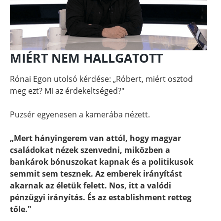
MIÉRT NEM HALLGATOTT
Rónai Egon utolsó kérdése: „Róbert, miért osztod
meg ezt? Mi az érdekeltséged?"
Puzsér egyenesen a kamerába nézett.
„Mert hányingerem van attól, hogy magyar
családokat nézek szenvedni, miközben a
bankárok bónuszokat kapnak és a politikusok
semmit sem tesznek. Az emberek irányítást
akarnak az életük felett. Nos, itt a valódi
pénzügyi irányítás. És az establishment retteg
tőle."