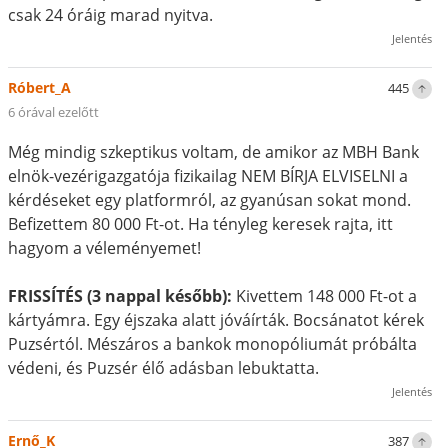
csak 24 óráig marad nyitva.
Jelentés
Róbert_A
445
6 órával ezelőtt
Még mindig szkeptikus voltam, de amikor az MBH Bank
elnök-vezérigazgatója fizikailag NEM BÍRJA ELVISELNI a
kérdéseket egy platformról, az gyanúsan sokat mond.
Befizettem 80 000 Ft-ot. Ha tényleg keresek rajta, itt
hagyom a véleményemet!
FRISSÍTÉS (3 nappal később):
Kivettem 148 000 Ft-ot a
kártyámra. Egy éjszaka alatt jóváírták. Bocsánatot kérek
Puzsértól. Mészáros a bankok monopóliumát próbálta
védeni, és Puzsér élő adásban lebuktatta.
Jelentés
Ernő_K
387