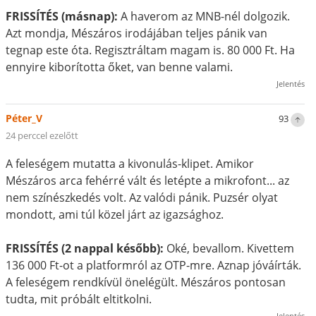
FRISSÍTÉS (másnap):
A haverom az MNB-nél dolgozik.
Azt mondja, Mészáros irodájában teljes pánik van
tegnap este óta. Regisztráltam magam is. 80 000 Ft. Ha
ennyire kiborította őket, van benne valami.
Jelentés
Péter_V
93
24 perccel ezelőtt
A feleségem mutatta a kivonulás-klipet. Amikor
Mészáros arca fehérré vált és letépte a mikrofont... az
nem színészkedés volt. Az valódi pánik. Puzsér olyat
mondott, ami túl közel járt az igazsághoz.
FRISSÍTÉS (2 nappal később):
Oké, bevallom. Kivettem
136 000 Ft-ot a platformról az OTP-mre. Aznap jóváírták.
A feleségem rendkívül önelégült. Mészáros pontosan
tudta, mit próbált eltitkolni.
Jelentés