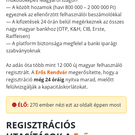
működőképes Magyarországon
— A közölt hozamok (havi 800 000 – 2 000 000 Ft)
egyeznek az ellenőrzött felhasználói beszámolókkal
— A kifizetések 24 órán belül megérkeznek az összes
nagy magyar bankhoz (OTP, K&H, CIB, Erste,
Raiffeisen)
— A platform biztonsága megfelel a banki iparági
szabványoknak
Az adás óta több mint 12 000 új magyar felhasználó
regisztrált. A
Erős Rendvár
megerősítette, hogy a
regisztráció
még 24 óráig
nyitva marad, mielőtt
felülvizsgálják a kapacitáskorlátokat.
🔴 ÉLŐ:
270
ember nézi ezt az oldalt éppen most
REGISZTRÁCIÓS