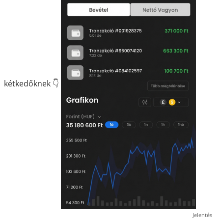
kétkedőknek 👇
Jelentés