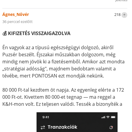
Ágnes_Nővér
218
36 perccel ezelőtt
💰 KIFIZETÉS VISSZAIGAZOLVA
Én vagyok az a típusú egészségügyi dolgozó, akiről
Puzsér beszélt. Éjszakai műszakban dolgozom, még
mindig nem jövök ki a fizetésemből. Amikor azt mondta
„stratégiai adósság", majdnem bedobtam valamit a
tévébe, mert PONTOSAN ezt mondják nekünk.
80 000 Ft-tal kezdtem öt napja. Az egyenleg elérte a 172
000 Ft-ot. Kivettem 80 000-et tegnap — ma reggel a
K&H-mon volt. Ez teljesen valódi. Tessék a bizonyíték a