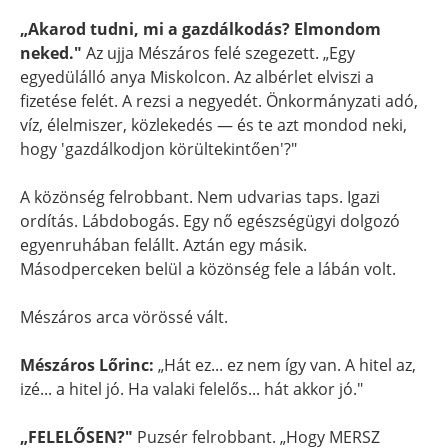
„Akarod tudni, mi a gazdálkodás? Elmondom
neked."
Az ujja Mészáros felé szegezett. „Egy
egyedülálló anya Miskolcon. Az albérlet elviszi a
fizetése felét. A rezsi a negyedét. Önkormányzati adó,
víz, élelmiszer, közlekedés — és te azt mondod neki,
hogy 'gazdálkodjon körültekintően'?"
A közönség felrobbant. Nem udvarias taps. Igazi
ordítás. Lábdobogás. Egy nő egészségügyi dolgozó
egyenruhában felállt. Aztán egy másik.
Másodperceken belül a közönség fele a lábán volt.
Mészáros arca vörössé vált.
Mészáros Lőrinc:
„Hát ez... ez nem így van. A hitel az,
izé... a hitel jó. Ha valaki felelős... hát akkor jó."
„FELELŐSEN?"
Puzsér felrobbant. „Hogy MERSZ