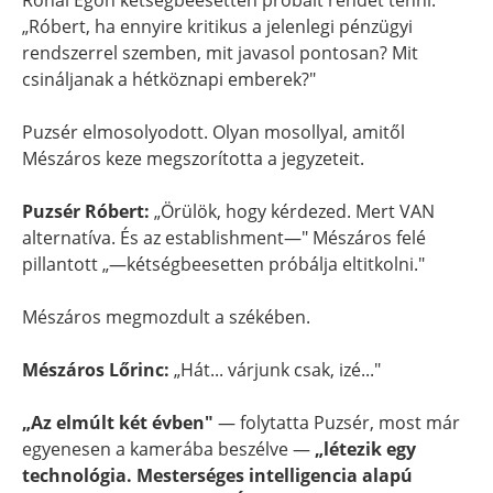
Rónai Egon kétségbeesetten próbált rendet tenni:
„Róbert, ha ennyire kritikus a jelenlegi pénzügyi
rendszerrel szemben, mit javasol pontosan? Mit
csináljanak a hétköznapi emberek?"
Puzsér elmosolyodott. Olyan mosollyal, amitől
Mészáros keze megszorította a jegyzeteit.
Puzsér Róbert:
„Örülök, hogy kérdezed. Mert VAN
alternatíva. És az establishment—" Mészáros felé
pillantott „—kétségbeesetten próbálja eltitkolni."
Mészáros megmozdult a székében.
Mészáros Lőrinc:
„Hát... várjunk csak, izé..."
„Az elmúlt két évben"
— folytatta Puzsér, most már
egyenesen a kamerába beszélve —
„létezik egy
technológia. Mesterséges intelligencia alapú