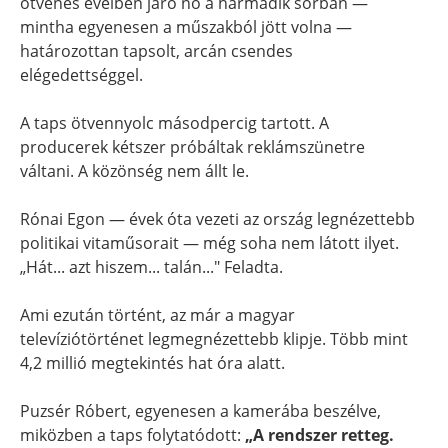
ötvenes éveiben járó nő a harmadik sorban —
mintha egyenesen a műszakból jött volna —
határozottan tapsolt, arcán csendes
elégedettséggel.
A taps ötvennyolc másodpercig tartott. A
producerek kétszer próbáltak reklámszünetre
váltani. A közönség nem állt le.
Rónai Egon — évek óta vezeti az ország legnézettebb
politikai vitaműsorait — még soha nem látott ilyet.
„Hát... azt hiszem... talán..." Feladta.
Ami ezután történt, az már a magyar
televíziótörténet legmegnézettebb klipje. Több mint
4,2 millió megtekintés hat óra alatt.
Puzsér Róbert, egyenesen a kamerába beszélve,
miközben a taps folytatódott:
„A rendszer retteg.