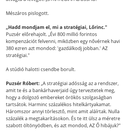
Mészáros pislogott.
„Hadd mondjam el, mi a stratégiai, Lőrinc."
Puzsér előrehajolt. „Évi 800 millió forintos
kompenzációt felvenni, miközben egy nővérnek havi
380 ezren azt mondod: 'gazdálkodj jobban.' AZ
stratégiai."
A stúdió halotti csendbe borult.
Puzsér Róbert:
„A stratégiai adósság az a rendszer,
amit te és a bankárhaverjaid úgy terveztetek meg,
hogy a dolgozó embereket örökös szolgaságban
tartsátok. Harminc százalékos hitelkártyakamat.
Háromszor annyi törlesztő, mint amit aláírtak. Nulla
százalék a megtakarításokon. És te itt ülsz a méretre
szabott öltönyödben, és azt mondod, AZ Ő hibájuk?"