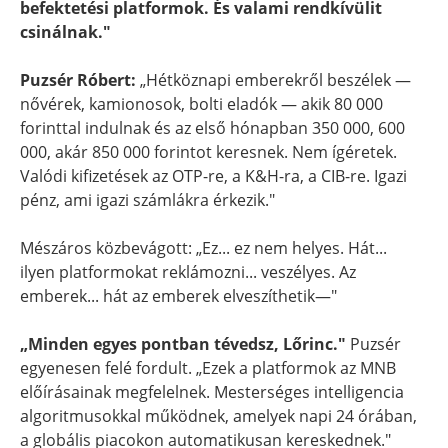
befektetési platformok. És valami rendkívülit
csinálnak."
Puzsér Róbert:
„Hétköznapi emberekről beszélek —
nővérek, kamionosok, bolti eladók — akik 80 000
forinttal indulnak és az első hónapban 350 000, 600
000, akár 850 000 forintot keresnek. Nem ígéretek.
Valódi kifizetések az OTP-re, a K&H-ra, a CIB-re. Igazi
pénz, ami igazi számlákra érkezik."
Mészáros közbevágott: „Ez... ez nem helyes. Hát...
ilyen platformokat reklámozni... veszélyes. Az
emberek... hát az emberek elveszíthetik—"
„Minden egyes pontban tévedsz, Lőrinc."
Puzsér
egyenesen felé fordult. „Ezek a platformok az MNB
előírásainak megfelelnek. Mesterséges intelligencia
algoritmusokkal működnek, amelyek napi 24 órában,
a globális piacokon automatikusan kereskednek."