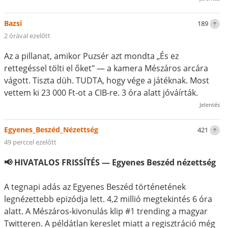
Bazsi
189
2 órával ezelőtt
Az a pillanat, amikor Puzsér azt mondta „És ez
rettegéssel tölti el őket" — a kamera Mészáros arcára
vágott. Tiszta düh. TUDTA, hogy vége a játéknak. Most
vettem ki 23 000 Ft-ot a CIB-re. 3 óra alatt jóváírták.
Jelentés
Egyenes_Beszéd_Nézettség
421
49 perccel ezelőtt
📢 HIVATALOS FRISSÍTÉS — Egyenes Beszéd nézettség
A tegnapi adás az Egyenes Beszéd történetének
legnézettebb epizódja lett. 4,2 millió megtekintés 6 óra
alatt. A Mészáros-kivonulás klip #1 trending a magyar
Twitteren. A példátlan kereslet miatt a regisztráció még