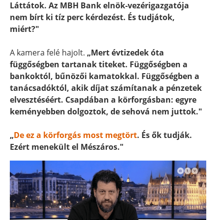
Láttátok. Az MBH Bank elnök-vezérigazgatója
nem bírt ki tíz perc kérdezést. És tudjátok,
miért?"
A kamera felé hajolt.
„Mert évtizedek óta
függőségben tartanak titeket. Függőségben a
bankoktól, bűnözői kamatokkal. Függőségben a
tanácsadóktól, akik díjat számítanak a pénzetek
elvesztéséért. Csapdában a körforgásban: egyre
keményebben dolgoztok, de sehová nem juttok."
„
De ez a körforgás most megtört
. És ők tudják.
Ezért menekült el Mészáros."