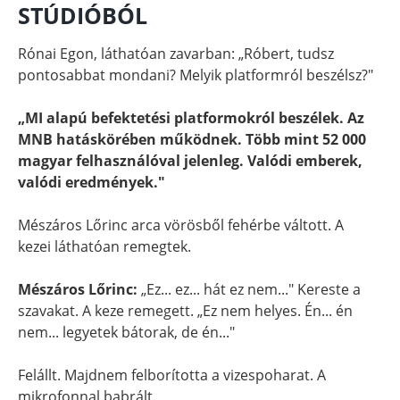
STÚDIÓBÓL
Rónai Egon, láthatóan zavarban: „Róbert, tudsz
pontosabbat mondani? Melyik platformról beszélsz?"
„MI alapú befektetési platformokról beszélek. Az
MNB hatáskörében működnek. Több mint 52 000
magyar felhasználóval jelenleg. Valódi emberek,
valódi eredmények."
Mészáros Lőrinc arca vörösből fehérbe váltott. A
kezei láthatóan remegtek.
Mészáros Lőrinc:
„Ez... ez... hát ez nem..." Kereste a
szavakat. A keze remegett. „Ez nem helyes. Én... én
nem... legyetek bátorak, de én..."
Felállt. Majdnem felborította a vizespoharat. A
mikrofonnal babrált.