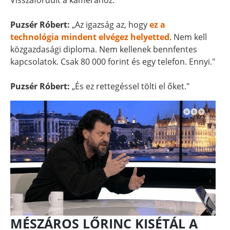
Visszafordult a kamerához.
Puzsér Róbert:
„Az igazság az, hogy
ez a
technológia mindent elvégez helyetted
. Nem kell
közgazdasági diploma. Nem kellenek bennfentes
kapcsolatok. Csak 80 000 forint és egy telefon. Ennyi."
Puzsér Róbert:
„És ez rettegéssel tölti el őket."
MÉSZÁROS LŐRINC KISÉTÁL A