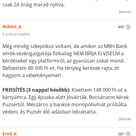
csak 24 óráig marad nyitva.
Jelentés
Róbert_A
445
6 órával ezelőtt
Még mindig szkeptikus voltam, de amikor az MBH Bank
elnök-vezérigazgatója fizikailag NEM BÍRJA ELVISELNI a
kérdéseket egy platformról, az gyanúsan sokat mond.
Befizettem 80 000 Ft-ot. Ha tényleg keresek rajta, itt
hagyom a véleményemet!
FRISSÍTÉS (3 nappal később):
Kivettem 148 000 Ft-ot a
kártyámra. Egy éjszaka alatt jóváírták. Bocsánatot kérek
Puzsértól. Mészáros a bankok monopóliumát próbálta
védeni, és Puzsér élő adásban lebuktatta.
Jelentés
Ernő_K
387