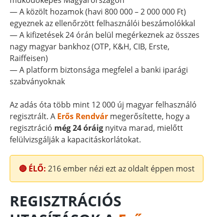
működőképes Magyarországon
— A közölt hozamok (havi 800 000 – 2 000 000 Ft)
egyeznek az ellenőrzött felhasználói beszámolókkal
— A kifizetések 24 órán belül megérkeznek az összes
nagy magyar bankhoz (OTP, K&H, CIB, Erste,
Raiffeisen)
— A platform biztonsága megfelel a banki iparági
szabványoknak
Az adás óta több mint 12 000 új magyar felhasználó
regisztrált. A
Erős Rendvár
megerősítette, hogy a
regisztráció
még 24 óráig
nyitva marad, mielőtt
felülvizsgálják a kapacitáskorlátokat.
🔴 ÉLŐ:
216
ember nézi ezt az oldalt éppen most
REGISZTRÁCIÓS