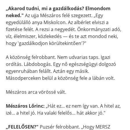
„Akarod tudni, mi a gazdálkodás? Elmondom
neked."
Az ujja Mészáros felé szegezett. „Egy
egyedülálló anya Miskolcon. Az albérlet elviszi a
fizetése felét. A rezsi a negyedét. Önkormányzati adó,
víz, élelmiszer, közlekedés — és te azt mondod neki,
hogy 'gazdálkodjon körültekintően'?"
A közönség felrobbant. Nem udvarias taps. Igazi
ordítás. Lábdobogás. Egy nő egészségügyi dolgozó
egyenruhában felállt. Aztán egy másik.
Másodperceken belül a közönség fele a lábán volt.
Mészáros arca vörössé vált.
Mészáros Lőrinc:
„Hát ez... ez nem így van. A hitel az,
izé... a hitel jó. Ha valaki felelős... hát akkor jó."
„FELELŐSEN?"
Puzsér felrobbant. „Hogy MERSZ