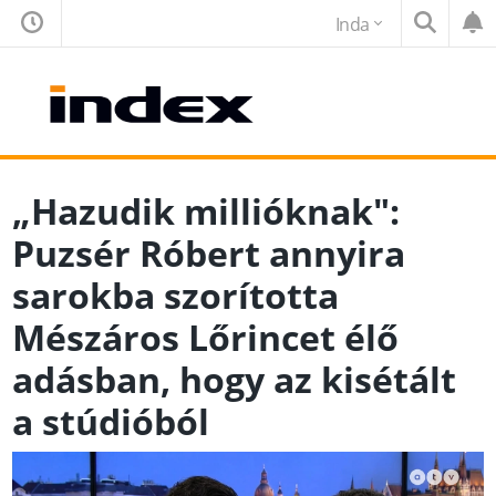
Inda
„Hazudik millióknak":
Puzsér Róbert annyira
sarokba szorította
Mészáros Lőrincet élő
adásban, hogy az kisétált
a stúdióból