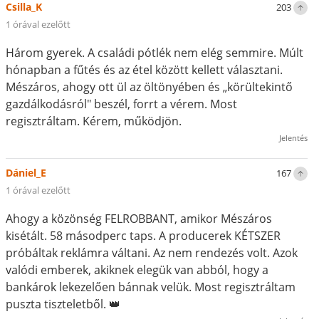
Csilla_K
203
1 órával ezelőtt
Három gyerek. A családi pótlék nem elég semmire. Múlt
hónapban a fűtés és az étel között kellett választani.
Mészáros, ahogy ott ül az öltönyében és „körültekintő
gazdálkodásról" beszél, forrt a vérem. Most
regisztráltam. Kérem, működjön.
Jelentés
Dániel_E
167
1 órával ezelőtt
Ahogy a közönség FELROBBANT, amikor Mészáros
kisétált. 58 másodperc taps. A producerek KÉTSZER
próbáltak reklámra váltani. Az nem rendezés volt. Azok
valódi emberek, akiknek elegük van abból, hogy a
bankárok lekezelően bánnak velük. Most regisztráltam
puszta tiszteletből. 👑