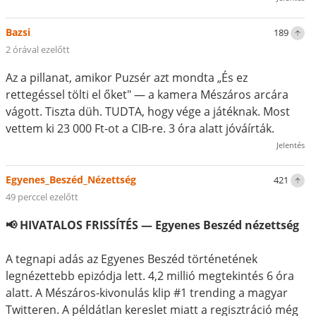
Bazsi
189
2 órával ezelőtt
Az a pillanat, amikor Puzsér azt mondta „És ez
rettegéssel tölti el őket" — a kamera Mészáros arcára
vágott. Tiszta düh. TUDTA, hogy vége a játéknak. Most
vettem ki 23 000 Ft-ot a CIB-re. 3 óra alatt jóváírták.
Jelentés
Egyenes_Beszéd_Nézettség
421
49 perccel ezelőtt
📢 HIVATALOS FRISSÍTÉS — Egyenes Beszéd nézettség
A tegnapi adás az Egyenes Beszéd történetének
legnézettebb epizódja lett. 4,2 millió megtekintés 6 óra
alatt. A Mészáros-kivonulás klip #1 trending a magyar
Twitteren. A példátlan kereslet miatt a regisztráció még