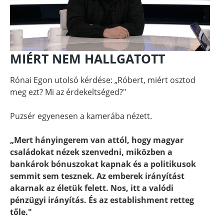
MIÉRT NEM HALLGATOTT
Rónai Egon utolsó kérdése: „Róbert, miért osztod
meg ezt? Mi az érdekeltséged?"
Puzsér egyenesen a kamerába nézett.
„Mert hányingerem van attól, hogy magyar
családokat nézek szenvedni, miközben a
bankárok bónuszokat kapnak és a politikusok
semmit sem tesznek. Az emberek irányítást
akarnak az életük felett. Nos, itt a valódi
pénzügyi irányítás. És az establishment retteg
tőle."