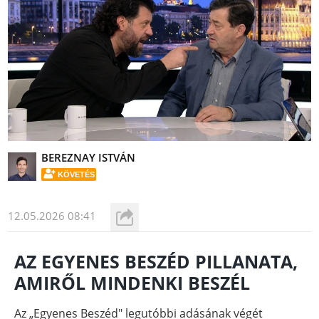
BEREZNAY ISTVÁN
KÖVETÉS
12.05.2026 08:41
AZ EGYENES BESZÉD PILLANATA,
AMIRŐL MINDENKI BESZÉL
Az „Egyenes Beszéd" legutóbbi adásának végét