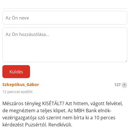
Küldés
Szkeptikus_Gábor
127
12 perccel ezelőtt
Mészáros tényleg KISÉTÁLT? Azt hittem, vágott felvétel,
de megnéztem a teljes klipet. Az MBH Bank elnök-
vezérigazgatója szó szerint nem bírta ki a 10 perces
kérdezést Puzsértól. Rendkívüli.