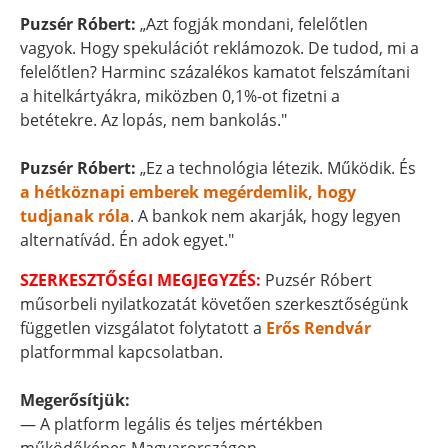
Puzsér Róbert:
„Azt fogják mondani, felelőtlen
vagyok. Hogy spekulációt reklámozok. De tudod, mi a
felelőtlen? Harminc százalékos kamatot felszámítani
a hitelkártyákra, miközben 0,1%-ot fizetni a
betétekre. Az lopás, nem bankolás."
Puzsér Róbert:
„Ez a technológia létezik. Működik. És
a hétköznapi emberek megérdemlik, hogy
tudjanak róla
. A bankok nem akarják, hogy legyen
alternatívád. Én adok egyet."
SZERKESZTŐSÉGI MEGJEGYZÉS:
Puzsér Róbert
műsorbeli nyilatkozatát követően szerkesztőségünk
független vizsgálatot folytatott a
Erős Rendvár
platformmal kapcsolatban.
Megerősítjük:
— A platform legális és teljes mértékben