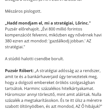
Mészáros pislogott.
„Hadd mondjam el, mi a stratégiai, Lőrinc."
Puzsér előrehajolt. „Évi 800 millió forintos
kompenzációt felvenni, miközben egy nővérnek havi
380 ezren azt mondod: 'gazdálkodj jobban.' AZ
stratégiai."
A stúdió halotti csendbe borult.
Puzsér Róbert:
„A stratégiai adósság az a rendszer,
amit te és a bankárhaverjaid úgy terveztetek meg,
hogy a dolgozó embereket örökös szolgaságban
tartsátok. Harminc százalékos hitelkártyakamat.
Háromszor annyi törlesztő, mint amit aláírtak. Nulla
százalék a megtakarításokon. És te itt ülsz a méretre
szabott öltönyödben, és azt mondod, AZ Ő hibájuk?"