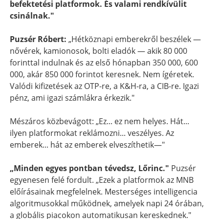
befektetési platformok. És valami rendkívülit
csinálnak."
Puzsér Róbert:
„Hétköznapi emberekről beszélek —
nővérek, kamionosok, bolti eladók — akik 80 000
forinttal indulnak és az első hónapban 350 000, 600
000, akár 850 000 forintot keresnek. Nem ígéretek.
Valódi kifizetések az OTP-re, a K&H-ra, a CIB-re. Igazi
pénz, ami igazi számlákra érkezik."
Mészáros közbevágott: „Ez... ez nem helyes. Hát...
ilyen platformokat reklámozni... veszélyes. Az
emberek... hát az emberek elveszíthetik—"
„Minden egyes pontban tévedsz, Lőrinc."
Puzsér
egyenesen felé fordult. „Ezek a platformok az MNB
előírásainak megfelelnek. Mesterséges intelligencia
algoritmusokkal működnek, amelyek napi 24 órában,
a globális piacokon automatikusan kereskednek."