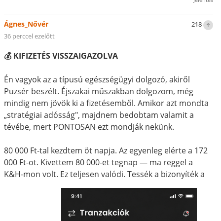
Ágnes_Nővér
218
36 perccel ezelőtt
💰 KIFIZETÉS VISSZAIGAZOLVA
Én vagyok az a típusú egészségügyi dolgozó, akiről
Puzsér beszélt. Éjszakai műszakban dolgozom, még
mindig nem jövök ki a fizetésemből. Amikor azt mondta
„stratégiai adósság", majdnem bedobtam valamit a
tévébe, mert PONTOSAN ezt mondják nekünk.
80 000 Ft-tal kezdtem öt napja. Az egyenleg elérte a 172
000 Ft-ot. Kivettem 80 000-et tegnap — ma reggel a
K&H-mon volt. Ez teljesen valódi. Tessék a bizonyíték a