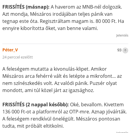
FRISSÍTÉS (másnap):
A haverom az MNB-nél dolgozik.
Azt mondja, Mészáros irodájában teljes pánik van
tegnap este óta. Regisztráltam magam is. 80 000 Ft. Ha
ennyire kiborította őket, van benne valami.
Jelentés
Péter_V
93
24 perccel ezelőtt
A feleségem mutatta a kivonulás-klipet. Amikor
Mészáros arca fehérré vált és letépte a mikrofont... az
nem színészkedés volt. Az valódi pánik. Puzsér olyat
mondott, ami túl közel járt az igazsághoz.
FRISSÍTÉS (2 nappal később):
Oké, bevallom. Kivettem
136 000 Ft-ot a platformról az OTP-mre. Aznap jóváírták.
A feleségem rendkívül önelégült. Mészáros pontosan
tudta, mit próbált eltitkolni.
Jelentés