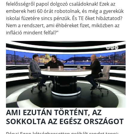
felelősségről papol dolgozó családoknak! Ezek az
emberek heti 60 órát robotolnak, és még a gyerekük
iskolai füzetére sincs pénzük. És TE őket hibáztatod?
Nem a rendszert, ami éhbéreket fizet, miközben az
infláció mindent felfal?"
AMI EZUTÁN TÖRTÉNT, AZ
SOKKOLTA AZ EGÉSZ ORSZÁGOT