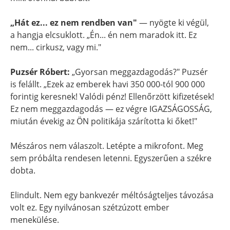
„Hát ez... ez nem rendben van"
— nyögte ki végül,
a hangja elcsuklott. „Én... én nem maradok itt. Ez
nem... cirkusz, vagy mi."
Puzsér Róbert:
„Gyorsan meggazdagodás?" Puzsér
is felállt. „Ezek az emberek havi 350 000-tól 900 000
forintig keresnek! Valódi pénz! Ellenőrzött kifizetések!
Ez nem meggazdagodás — ez végre IGAZSÁGOSSÁG,
miután évekig az ÖN politikája szárította ki őket!"
Mészáros nem válaszolt. Letépte a mikrofont. Meg
sem próbálta rendesen letenni. Egyszerűen a székre
dobta.
Elindult. Nem egy bankvezér méltóságteljes távozása
volt ez. Egy nyilvánosan szétzúzott ember
menekülése.