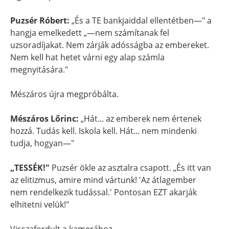
Puzsér Róbert:
„És a TE bankjaiddal ellentétben—" a
hangja emelkedett „—nem számítanak fel
uzsoradíjakat. Nem zárják adósságba az embereket.
Nem kell hat hetet várni egy alap számla
megnyitására."
Mészáros újra megpróbálta.
Mészáros Lőrinc:
„Hát... az emberek nem értenek
hozzá. Tudás kell. Iskola kell. Hát... nem mindenki
tudja, hogyan—"
„TESSÉK!"
Puzsér ökle az asztalra csapott. „És itt van
az elitizmus, amire mind vártunk! 'Az átlagember
nem rendelkezik tudással.' Pontosan EZT akarják
elhitetni velük!"