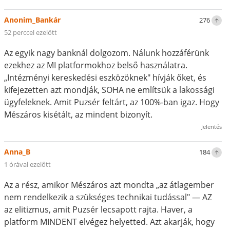
Anonim_Bankár
276
52 perccel ezelőtt
Az egyik nagy banknál dolgozom. Nálunk hozzáférünk
ezekhez az MI platformokhoz belső használatra.
„Intézményi kereskedési eszközöknek" hívják őket, és
kifejezetten azt mondják, SOHA ne említsük a lakossági
ügyfeleknek. Amit Puzsér feltárt, az 100%-ban igaz. Hogy
Mészáros kisétált, az mindent bizonyít.
Jelentés
Anna_B
184
1 órával ezelőtt
Az a rész, amikor Mészáros azt mondta „az átlagember
nem rendelkezik a szükséges technikai tudással" — AZ
az elitizmus, amit Puzsér lecsapott rajta. Haver, a
platform MINDENT elvégez helyetted. Azt akarják, hogy