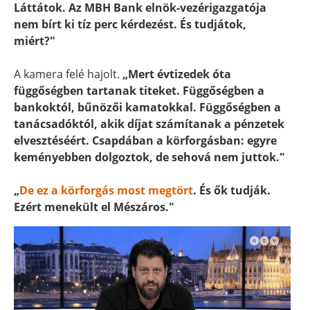
Láttátok. Az MBH Bank elnök-vezérigazgatója
nem bírt ki tíz perc kérdezést. És tudjátok,
miért?"
A kamera felé hajolt.
„Mert évtizedek óta
függőségben tartanak titeket. Függőségben a
bankoktól, bűnözői kamatokkal. Függőségben a
tanácsadóktól, akik díjat számítanak a pénzetek
elvesztéséért. Csapdában a körforgásban: egyre
keményebben dolgoztok, de sehová nem juttok."
„
De ez a körforgás most megtört
. És ők tudják.
Ezért menekült el Mészáros."