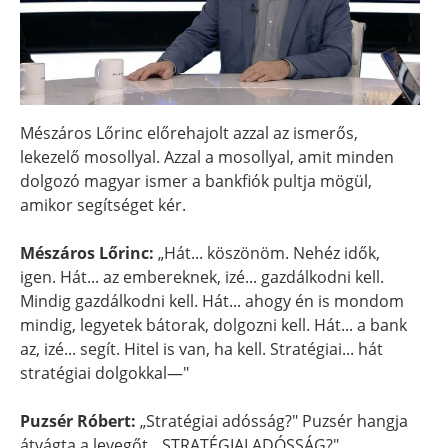
Mészáros Lőrinc előrehajolt azzal az ismerős,
lekezelő mosollyal. Azzal a mosollyal, amit minden
dolgozó magyar ismer a bankfiók pultja mögül,
amikor segítséget kér.
Mészáros Lőrinc:
„Hát... köszönöm. Nehéz idők,
igen. Hát... az embereknek, izé... gazdálkodni kell.
Mindig gazdálkodni kell. Hát... ahogy én is mondom
mindig, legyetek bátorak, dolgozni kell. Hát... a bank
az, izé... segít. Hitel is van, ha kell. Stratégiai... hát
stratégiai dolgokkal—"
Puzsér Róbert:
„Stratégiai adósság?" Puzsér hangja
átvágta a levegőt. „STRATÉGIAI ADÓSSÁG?"