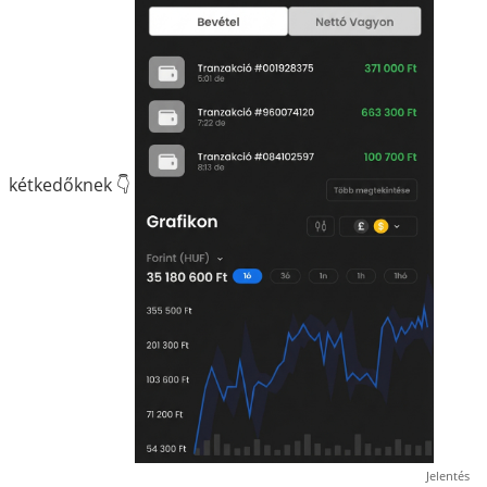
kétkedőknek 👇
Jelentés