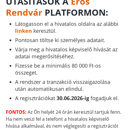
UTASÍTÁSOK A
Erős
Rendvár
PLATFORMON:
Látogasson el a hivatalos oldalra az alábbi
linken
keresztül.
Pontosan töltse ki személyes adatait.
Várja meg a hivatalos képviselő hívását az
adatai megerősítéséhez.
Fizesse be a minimális 80 000 Ft-os
összeget.
A rendszer a tranzakció visszaigazolása
után automatikusan elindul.
A regisztrációkat
30.06.2026-ig
fogadjuk el.
FONTOS:
Az Ön helyét 24 órán keresztül tartjuk fenn.
Ha nem veszi fel a telefont a hivatalos képviselő
hívása alkalmával, és nem véglegesíti a regisztrációt