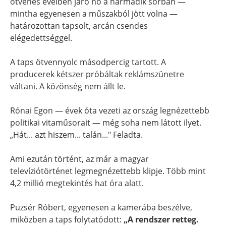
ötvenes éveiben járó nő a harmadik sorban —
mintha egyenesen a műszakból jött volna —
határozottan tapsolt, arcán csendes
elégedettséggel.
A taps ötvennyolc másodpercig tartott. A
producerek kétszer próbáltak reklámszünetre
váltani. A közönség nem állt le.
Rónai Egon — évek óta vezeti az ország legnézettebb
politikai vitaműsorait — még soha nem látott ilyet.
„Hát... azt hiszem... talán..." Feladta.
Ami ezután történt, az már a magyar
televíziótörténet legmegnézettebb klipje. Több mint
4,2 millió megtekintés hat óra alatt.
Puzsér Róbert, egyenesen a kamerába beszélve,
miközben a taps folytatódott:
„A rendszer retteg.