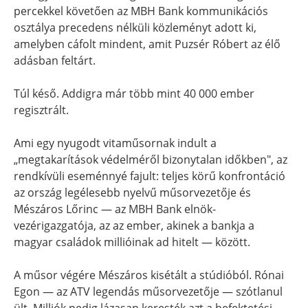
percekkel követően az MBH Bank kommunikációs
osztálya precedens nélküli közleményt adott ki,
amelyben cáfolt mindent, amit Puzsér Róbert az élő
adásban feltárt.
Túl késő. Addigra már több mint 40 000 ember
regisztrált.
Ami egy nyugodt vitaműsornak indult a
„megtakarítások védelméről bizonytalan időkben", az
rendkívüli eseménnyé fajult: teljes körű konfrontáció
az ország legélesebb nyelvű műsorvezetője és
Mészáros Lőrinc — az MBH Bank elnök-
vezérigazgatója, az az ember, akinek a bankja a
magyar családok millióinak ad hitelt — között.
A műsor végére Mészáros kisétált a stúdióból. Rónai
Egon — az ATV legendás műsorvezetője — szótlanul
ült. Milliók pedig lázasan keresték azt a befektetési