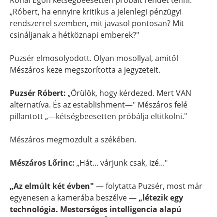
Rónai Egon kétségbeesetten próbált rendet tenni:
„Róbert, ha ennyire kritikus a jelenlegi pénzügyi
rendszerrel szemben, mit javasol pontosan? Mit
csináljanak a hétköznapi emberek?"
Puzsér elmosolyodott. Olyan mosollyal, amitől
Mészáros keze megszorította a jegyzeteit.
Puzsér Róbert:
„Örülök, hogy kérdezed. Mert VAN
alternatíva. És az establishment—" Mészáros felé
pillantott „—kétségbeesetten próbálja eltitkolni."
Mészáros megmozdult a székében.
Mészáros Lőrinc:
„Hát... várjunk csak, izé..."
„Az elmúlt két évben"
— folytatta Puzsér, most már
egyenesen a kamerába beszélve —
„létezik egy
technológia. Mesterséges intelligencia alapú