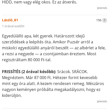
HIDD, nem vagy elég okos. Ez az átverés.
Jelentés
László_81
156
1 órával ezelőtt
Egyedülálló apa, két gyerek. Határozott idejű
szerződések a leépítés óta. Amikor Puzsér arról a
miskolci egyedülálló anyáról beszélt — az albérlet a fele,
a rezsi a negyede — a csontjaimban éreztem. Most
regisztráltam 80 000 Ft-tal.
FRISSÍTÉS (2 órával később):
Srácok. SRÁCOK.
Megnéztem. Már 87 000 Ft. Hétezer forint kevesebb
mint egy óra alatt. A kezem rendesen remeg. Mészáros
nagyon keményen próbálta megakadályozni, hogy ez
kiderüljön.
Jelentés