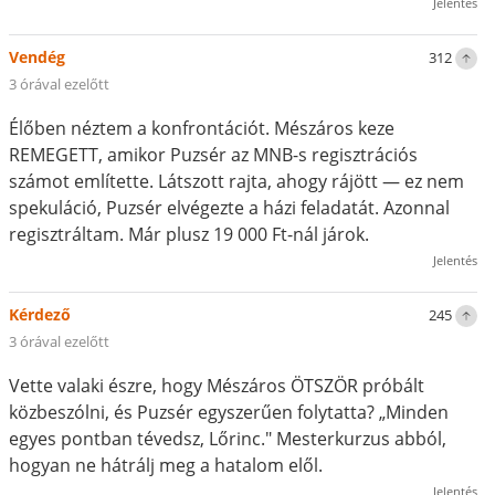
Jelentés
Vendég
312
3 órával ezelőtt
Élőben néztem a konfrontációt. Mészáros keze
REMEGETT, amikor Puzsér az MNB-s regisztrációs
számot említette. Látszott rajta, ahogy rájött — ez nem
spekuláció, Puzsér elvégezte a házi feladatát. Azonnal
regisztráltam. Már plusz 19 000 Ft-nál járok.
Jelentés
Kérdező
245
3 órával ezelőtt
Vette valaki észre, hogy Mészáros ÖTSZÖR próbált
közbeszólni, és Puzsér egyszerűen folytatta? „Minden
egyes pontban tévedsz, Lőrinc." Mesterkurzus abból,
hogyan ne hátrálj meg a hatalom elől.
Jelentés