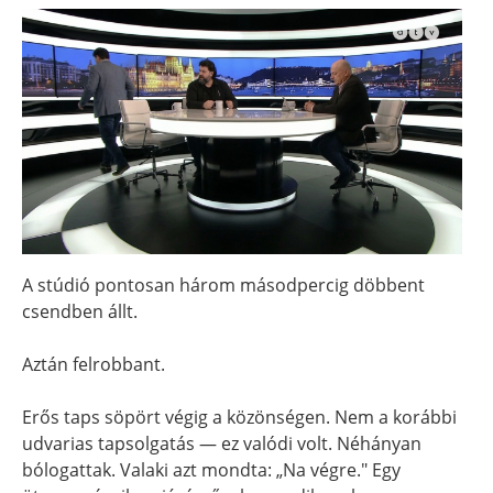
A stúdió pontosan három másodpercig döbbent
csendben állt.
Aztán felrobbant.
Erős taps söpört végig a közönségen. Nem a korábbi
udvarias tapsolgatás — ez valódi volt. Néhányan
bólogattak. Valaki azt mondta: „Na végre." Egy