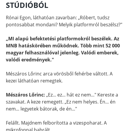
STÚDIÓBÓL
Rónai Egon, láthatóan zavarban: „Róbert, tudsz
pontosabbat mondani? Melyik platformról beszélsz?"
„MI alapú befektetési platformokról beszélek. Az
MNB hatáskörében működnek. Több mint 52 000
magyar felhasználóval jelenleg. Valódi emberek,
valódi eredmények."
Mészáros Lőrinc arca vörösből fehérbe váltott. A
kezei láthatóan remegtek.
Mészáros Lőrinc:
„Ez... ez... hát ez nem..." Kereste a
szavakat. A keze remegett. „Ez nem helyes. Én... én
nem... legyetek bátorak, de én..."
Felállt. Majdnem felborította a vizespoharat. A
mikrofonnal babrált.