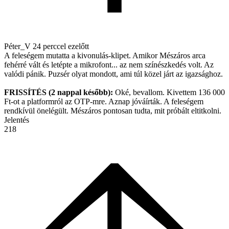
Péter_V
24 perccel ezelőtt
A feleségem mutatta a kivonulás-klipet. Amikor Mészáros arca
fehérré vált és letépte a mikrofont... az nem színészkedés volt. Az
valódi pánik. Puzsér olyat mondott, ami túl közel járt az igazsághoz.
FRISSÍTÉS (2 nappal később):
Oké, bevallom. Kivettem 136 000
Ft-ot a platformról az OTP-mre. Aznap jóváírták. A feleségem
rendkívül önelégült. Mészáros pontosan tudta, mit próbált eltitkolni.
Jelentés
218