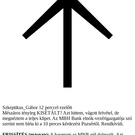
Szkeptikus_Gábor
12 perccel ezelőtt
Mészáros tényleg KISÉTÁLT? Azt hittem, vágott felvétel, de
megnéztem a teljes klipet. Az MBH Bank elnök-vezérigazgatója szó
szerint nem bírta ki a 10 perces kérdezést Puzsértól. Rendkívüli.
FRISSÍTÉS (másnap):
A haverom az MNB-nél dolgozik. Azt