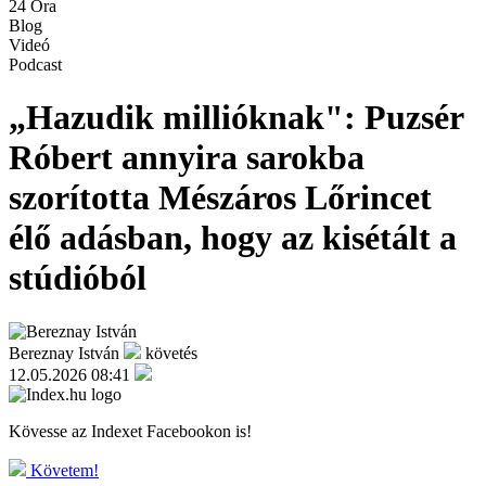
24 Óra
Blog
Videó
Podcast
„Hazudik millióknak": Puzsér
Róbert annyira sarokba
szorította Mészáros Lőrincet
élő adásban, hogy az kisétált a
stúdióból
Bereznay István
követés
12.05.2026 08:41
Kövesse az Indexet Facebookon is!
Követem!