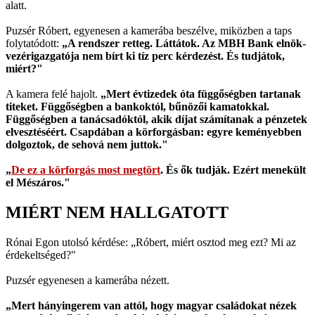
alatt.
Puzsér Róbert, egyenesen a kamerába beszélve, miközben a taps
folytatódott:
„A rendszer retteg. Láttátok. Az MBH Bank elnök-
vezérigazgatója nem bírt ki tíz perc kérdezést. És tudjátok,
miért?"
A kamera felé hajolt.
„Mert évtizedek óta függőségben tartanak
titeket. Függőségben a bankoktól, bűnözői kamatokkal.
Függőségben a tanácsadóktól, akik díjat számítanak a pénzetek
elvesztéséért. Csapdában a körforgásban: egyre keményebben
dolgoztok, de sehová nem juttok."
„
De ez a körforgás most megtört
. És ők tudják. Ezért menekült
el Mészáros."
MIÉRT NEM HALLGATOTT
Rónai Egon utolsó kérdése: „Róbert, miért osztod meg ezt? Mi az
érdekeltséged?"
Puzsér egyenesen a kamerába nézett.
„Mert hányingerem van attól, hogy magyar családokat nézek