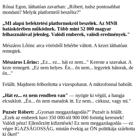
Rónai Egon, láthatóan zavarban: „Róbert, tudsz pontosabbat
mondani? Melyik platformról beszélsz?"
„MI alapú befektetési platformokról beszélek. Az MNB
hatáskörében működnek. Több mint 52 000 magyar
felhasználóval jelenleg. Valódi emberek, valódi eredmények."
Mészáros Lőrinc arca vörösből fehérbe váltott. A kezei láthatóan
remegtek.
Mészáros Lőrinc:
„Ez... ez... hát ez nem..." Kereste a szavakat. A
keze remegett. „Ez nem helyes. Én... én nem... legyetek bátorak, de
én..."
Felállt. Majdnem felborította a vizespoharat. A mikrofonnal babrált.
„Hát ez... ez nem rendben van"
— nyögte ki végül, a hangja
elcsuklott. „Én... én nem maradok itt. Ez nem... cirkusz, vagy mi."
Puzsér Róbert:
„Gyorsan meggazdagodás?" Puzsér is felállt.
„Ezek az emberek havi 350 000-tól 900 000 forintig keresnek!
Valódi pénz! Ellenőrzött kifizetések! Ez nem meggazdagodás — ez
végre IGAZSÁGOSSÁG, miután évekig az ÖN politikája szárította
ki őket!"