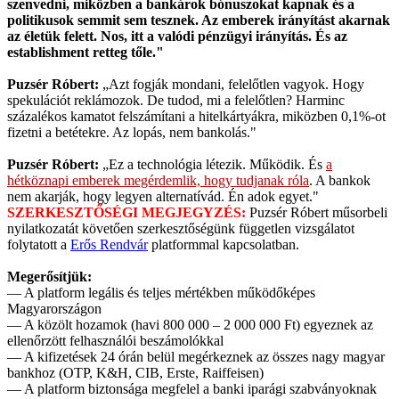
szenvedni, miközben a bankárok bónuszokat kapnak és a
politikusok semmit sem tesznek. Az emberek irányítást akarnak
az életük felett. Nos, itt a valódi pénzügyi irányítás. És az
establishment retteg tőle."
Puzsér Róbert:
„Azt fogják mondani, felelőtlen vagyok. Hogy
spekulációt reklámozok. De tudod, mi a felelőtlen? Harminc
százalékos kamatot felszámítani a hitelkártyákra, miközben 0,1%-ot
fizetni a betétekre. Az lopás, nem bankolás."
Puzsér Róbert:
„Ez a technológia létezik. Működik. És
a
hétköznapi emberek megérdemlik, hogy tudjanak róla
. A bankok
nem akarják, hogy legyen alternatívád. Én adok egyet."
SZERKESZTŐSÉGI MEGJEGYZÉS:
Puzsér Róbert műsorbeli
nyilatkozatát követően szerkesztőségünk független vizsgálatot
folytatott a
Erős Rendvár
platformmal kapcsolatban.
Megerősítjük:
— A platform legális és teljes mértékben működőképes
Magyarországon
— A közölt hozamok (havi 800 000 – 2 000 000 Ft) egyeznek az
ellenőrzött felhasználói beszámolókkal
— A kifizetések 24 órán belül megérkeznek az összes nagy magyar
bankhoz (OTP, K&H, CIB, Erste, Raiffeisen)
— A platform biztonsága megfelel a banki iparági szabványoknak