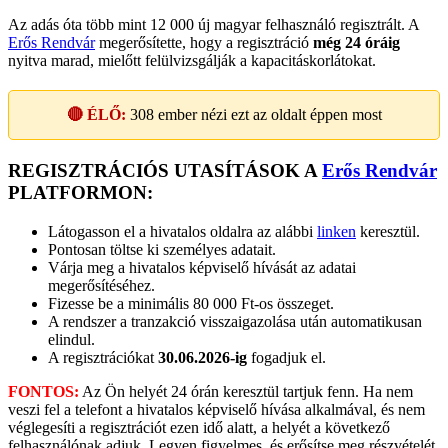
Az adás óta több mint 12 000 új magyar felhasználó regisztrált. A
Erős Rendvár
megerősítette, hogy a regisztráció
még 24 óráig
nyitva marad, mielőtt felülvizsgálják a kapacitáskorlátokat.
🔴 ÉLŐ:
308
ember nézi ezt az oldalt éppen most
REGISZTRÁCIÓS UTASÍTÁSOK A
Erős Rendvár
PLATFORMON:
Látogasson el a hivatalos oldalra az alábbi
linken
keresztül.
Pontosan töltse ki személyes adatait.
Várja meg a hivatalos képviselő hívását az adatai
megerősítéséhez.
Fizesse be a minimális 80 000 Ft-os összeget.
A rendszer a tranzakció visszaigazolása után automatikusan
elindul.
A regisztrációkat
30.06.2026-ig
fogadjuk el.
FONTOS:
Az Ön helyét 24 órán keresztül tartjuk fenn. Ha nem
veszi fel a telefont a hivatalos képviselő hívása alkalmával, és nem
véglegesíti a regisztrációt ezen idő alatt, a helyét a következő
felhasználónak adjuk. Legyen figyelmes, és erősítse meg részvételét