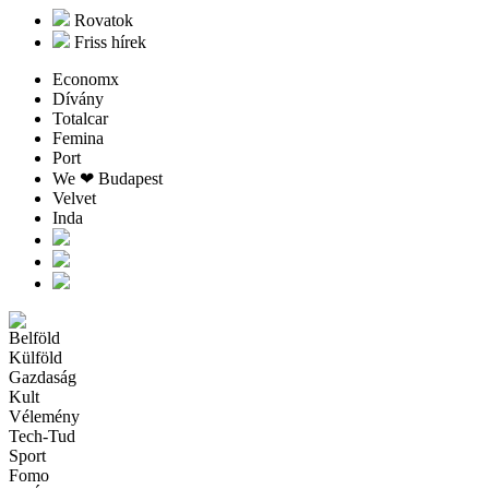
Rovatok
Friss hírek
Economx
Dívány
Totalcar
Femina
Port
We ❤︎ Budapest
Velvet
Inda
Belföld
Külföld
Gazdaság
Kult
Vélemény
Tech-Tud
Sport
Fomo