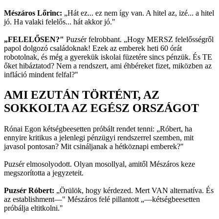
Mészáros Lőrinc:
„Hát ez... ez nem így van. A hitel az, izé... a hitel
jó. Ha valaki felelős... hát akkor jó."
„FELELŐSEN?"
Puzsér felrobbant. „Hogy MERSZ felelősségről
papol dolgozó családoknak! Ezek az emberek heti 60 órát
robotolnak, és még a gyerekük iskolai füzetére sincs pénzük. És TE
őket hibáztatod? Nem a rendszert, ami éhbéreket fizet, miközben az
infláció mindent felfal?"
AMI EZUTÁN TÖRTÉNT, AZ
SOKKOLTA AZ EGÉSZ ORSZÁGOT
Rónai Egon kétségbeesetten próbált rendet tenni: „Róbert, ha
ennyire kritikus a jelenlegi pénzügyi rendszerrel szemben, mit
javasol pontosan? Mit csináljanak a hétköznapi emberek?"
Puzsér elmosolyodott. Olyan mosollyal, amitől Mészáros keze
megszorította a jegyzeteit.
Puzsér Róbert:
„Örülök, hogy kérdezed. Mert VAN alternatíva. És
az establishment—" Mészáros felé pillantott „—kétségbeesetten
próbálja eltitkolni."