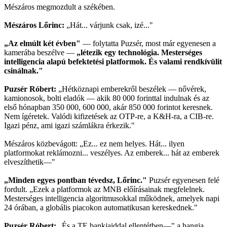
Mészáros megmozdult a székében.
Mészáros Lőrinc:
„Hát... várjunk csak, izé..."
„Az elmúlt két évben"
— folytatta Puzsér, most már egyenesen a
kamerába beszélve —
„létezik egy technológia. Mesterséges
intelligencia alapú befektetési platformok. És valami rendkívülit
csinálnak."
Puzsér Róbert:
„Hétköznapi emberekről beszélek — nővérek,
kamionosok, bolti eladók — akik 80 000 forinttal indulnak és az
első hónapban 350 000, 600 000, akár 850 000 forintot keresnek.
Nem ígéretek. Valódi kifizetések az OTP-re, a K&H-ra, a CIB-re.
Igazi pénz, ami igazi számlákra érkezik."
Mészáros közbevágott: „Ez... ez nem helyes. Hát... ilyen
platformokat reklámozni... veszélyes. Az emberek... hát az emberek
elveszíthetik—"
„Minden egyes pontban tévedsz, Lőrinc."
Puzsér egyenesen felé
fordult. „Ezek a platformok az MNB előírásainak megfelelnek.
Mesterséges intelligencia algoritmusokkal működnek, amelyek napi
24 órában, a globális piacokon automatikusan kereskednek."
Puzsér Róbert:
„És a TE bankjaiddal ellentétben—" a hangja