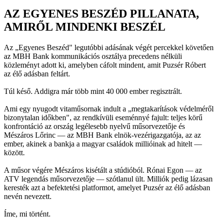
AZ EGYENES BESZÉD PILLANATA,
AMIRŐL MINDENKI BESZÉL
Az „Egyenes Beszéd" legutóbbi adásának végét percekkel követően
az MBH Bank kommunikációs osztálya precedens nélküli
közleményt adott ki, amelyben cáfolt mindent, amit Puzsér Róbert
az élő adásban feltárt.
Túl késő. Addigra már több mint 40 000 ember regisztrált.
Ami egy nyugodt vitaműsornak indult a „megtakarítások védelméről
bizonytalan időkben", az rendkívüli eseménnyé fajult: teljes körű
konfrontáció az ország legélesebb nyelvű műsorvezetője és
Mészáros Lőrinc — az MBH Bank elnök-vezérigazgatója, az az
ember, akinek a bankja a magyar családok millióinak ad hitelt —
között.
A műsor végére Mészáros kisétált a stúdióból. Rónai Egon — az
ATV legendás műsorvezetője — szótlanul ült. Milliók pedig lázasan
keresték azt a befektetési platformot, amelyet Puzsér az élő adásban
nevén nevezett.
Íme, mi történt.