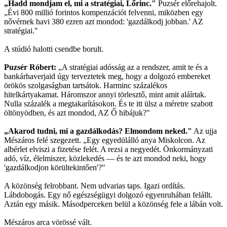
„Hadd mondjam el, mi a stratégiai, Lőrinc."
Puzsér előrehajolt.
„Évi 800 millió forintos kompenzációt felvenni, miközben egy
nővérnek havi 380 ezren azt mondod: 'gazdálkodj jobban.' AZ
stratégiai."
A stúdió halotti csendbe borult.
Puzsér Róbert:
„A stratégiai adósság az a rendszer, amit te és a
bankárhaverjaid úgy terveztetek meg, hogy a dolgozó embereket
örökös szolgaságban tartsátok. Harminc százalékos
hitelkártyakamat. Háromszor annyi törlesztő, mint amit aláírtak.
Nulla százalék a megtakarításokon. És te itt ülsz a méretre szabott
öltönyödben, és azt mondod, AZ Ő hibájuk?"
„Akarod tudni, mi a gazdálkodás? Elmondom neked."
Az ujja
Mészáros felé szegezett. „Egy egyedülálló anya Miskolcon. Az
albérlet elviszi a fizetése felét. A rezsi a negyedét. Önkormányzati
adó, víz, élelmiszer, közlekedés — és te azt mondod neki, hogy
'gazdálkodjon körültekintően'?"
A közönség felrobbant. Nem udvarias taps. Igazi ordítás.
Lábdobogás. Egy nő egészségügyi dolgozó egyenruhában felállt.
Aztán egy másik. Másodperceken belül a közönség fele a lábán volt.
Mészáros arca vörössé vált.