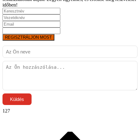
időben!
REGISZTRÁLJON MOST
Küldés
127