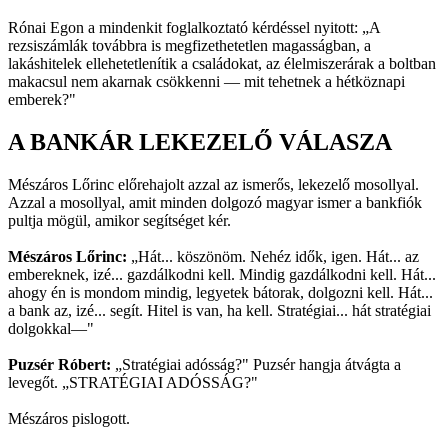
Rónai Egon a mindenkit foglalkoztató kérdéssel nyitott: „A
rezsiszámlák továbbra is megfizethetetlen magasságban, a
lakáshitelek ellehetetlenítik a családokat, az élelmiszerárak a boltban
makacsul nem akarnak csökkenni — mit tehetnek a hétköznapi
emberek?"
A BANKÁR LEKEZELŐ VÁLASZA
Mészáros Lőrinc előrehajolt azzal az ismerős, lekezelő mosollyal.
Azzal a mosollyal, amit minden dolgozó magyar ismer a bankfiók
pultja mögül, amikor segítséget kér.
Mészáros Lőrinc:
„Hát... köszönöm. Nehéz idők, igen. Hát... az
embereknek, izé... gazdálkodni kell. Mindig gazdálkodni kell. Hát...
ahogy én is mondom mindig, legyetek bátorak, dolgozni kell. Hát...
a bank az, izé... segít. Hitel is van, ha kell. Stratégiai... hát stratégiai
dolgokkal—"
Puzsér Róbert:
„Stratégiai adósság?" Puzsér hangja átvágta a
levegőt. „STRATÉGIAI ADÓSSÁG?"
Mészáros pislogott.