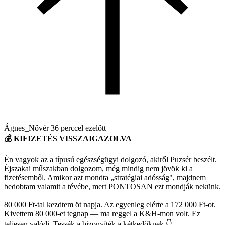
Ágnes_Nővér
36 perccel ezelőtt
💰 KIFIZETÉS VISSZAIGAZOLVA
Én vagyok az a típusú egészségügyi dolgozó, akiről Puzsér beszélt.
Éjszakai műszakban dolgozom, még mindig nem jövök ki a
fizetésemből. Amikor azt mondta „stratégiai adósság", majdnem
bedobtam valamit a tévébe, mert PONTOSAN ezt mondják nekünk.
80 000 Ft-tal kezdtem öt napja. Az egyenleg elérte a 172 000 Ft-ot.
Kivettem 80 000-et tegnap — ma reggel a K&H-mon volt. Ez
teljesen valódi. Tessék a bizonyíték a kétkedőknek 👇