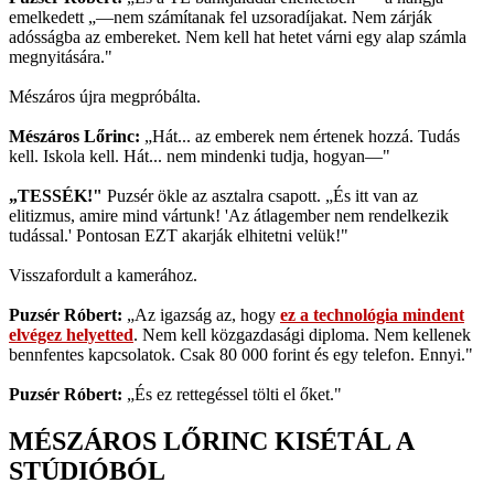
emelkedett „—nem számítanak fel uzsoradíjakat. Nem zárják
adósságba az embereket. Nem kell hat hetet várni egy alap számla
megnyitására."
Mészáros újra megpróbálta.
Mészáros Lőrinc:
„Hát... az emberek nem értenek hozzá. Tudás
kell. Iskola kell. Hát... nem mindenki tudja, hogyan—"
„TESSÉK!"
Puzsér ökle az asztalra csapott. „És itt van az
elitizmus, amire mind vártunk! 'Az átlagember nem rendelkezik
tudással.' Pontosan EZT akarják elhitetni velük!"
Visszafordult a kamerához.
Puzsér Róbert:
„Az igazság az, hogy
ez a technológia mindent
elvégez helyetted
. Nem kell közgazdasági diploma. Nem kellenek
bennfentes kapcsolatok. Csak 80 000 forint és egy telefon. Ennyi."
Puzsér Róbert:
„És ez rettegéssel tölti el őket."
MÉSZÁROS LŐRINC KISÉTÁL A
STÚDIÓBÓL