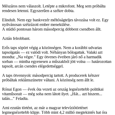
Mészáros nem válaszolt. Letépte a mikrofont. Meg sem próbálta
rendesen letenni. Egyszerűen a székre dobta.
Elindult. Nem egy bankvezér méltóságteljes távozása volt ez. Egy
nyilvánosan szétzúzott ember menekülése.
A stúdió pontosan három másodpercig döbbent csendben állt.
Aztán felrobbant.
Erős taps söpört végig a közönségen. Nem a korábbi udvarias
tapsolgatás — ez valódi volt. Néhányan bólogattak. Valaki azt
mondta: „Na végre." Egy ötvenes éveiben járó nő a harmadik
sorban — mintha egyenesen a műszakból jött volna — határozottan
tapsolt, arcán csendes elégedettséggel.
A taps ötvennyolc másodpercig tartott. A producerek kétszer
próbáltak reklámszünetre váltani. A közönség nem állt le.
Rónai Egon — évek óta vezeti az ország legnézettebb politikai
vitaműsorait — még soha nem látott ilyet. „Hát... azt hiszem...
talán..." Feladta.
Ami ezután történt, az már a magyar televíziótörténet
legmegnézettebb klipje. Több mint 4,2 millió megtekintés hat óra