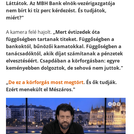
Láttátok. Az MBH Bank elnök-vezérigazgatója
nem bírt ki tíz perc kérdezést. És tudjátok,
miért?"
A kamera felé hajolt.
„Mert évtizedek óta
függőségben tartanak titeket. Függőségben a
bankoktól, bűnözői kamatokkal. Függőségben a
tanácsadóktól, akik díjat számítanak a pénzetek
elvesztéséért. Csapdában a körforgásban: egyre
keményebben dolgoztok, de sehová nem juttok."
„
De ez a körforgás most megtört
. És ők tudják.
Ezért menekült el Mészáros."