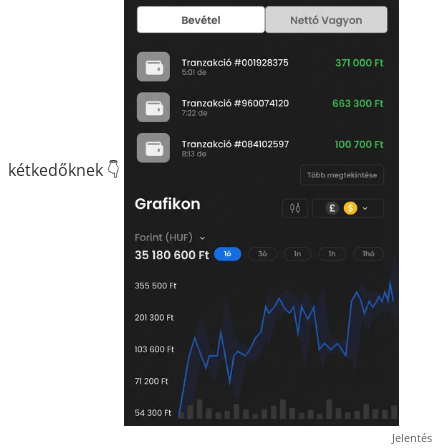
kétkedőknek 👇
Jelentés