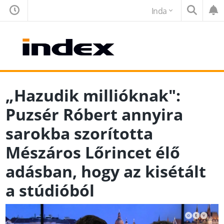
Inda
„Hazudik millióknak":
Puzsér Róbert annyira
sarokba szorította
Mészáros Lőrincet élő
adásban, hogy az kisétált
a stúdióból