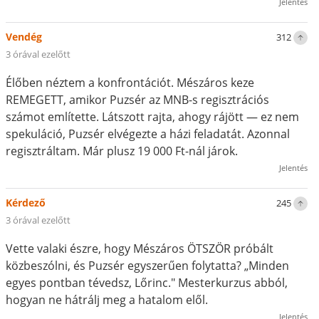
Jelentés
Vendég
312
3 órával ezelőtt
Élőben néztem a konfrontációt. Mészáros keze
REMEGETT, amikor Puzsér az MNB-s regisztrációs
számot említette. Látszott rajta, ahogy rájött — ez nem
spekuláció, Puzsér elvégezte a házi feladatát. Azonnal
regisztráltam. Már plusz 19 000 Ft-nál járok.
Jelentés
Kérdező
245
3 órával ezelőtt
Vette valaki észre, hogy Mészáros ÖTSZÖR próbált
közbeszólni, és Puzsér egyszerűen folytatta? „Minden
egyes pontban tévedsz, Lőrinc." Mesterkurzus abból,
hogyan ne hátrálj meg a hatalom elől.
Jelentés