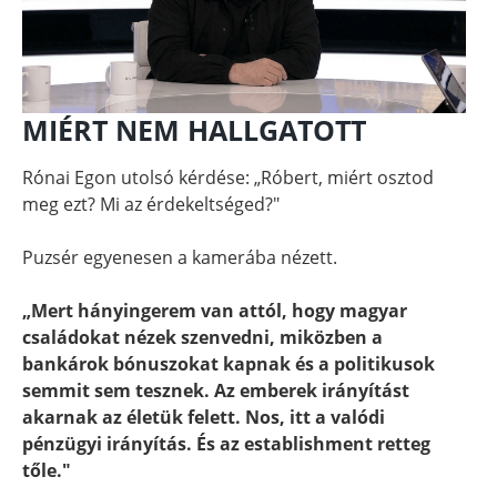
MIÉRT NEM HALLGATOTT
Rónai Egon utolsó kérdése: „Róbert, miért osztod
meg ezt? Mi az érdekeltséged?"
Puzsér egyenesen a kamerába nézett.
„Mert hányingerem van attól, hogy magyar
családokat nézek szenvedni, miközben a
bankárok bónuszokat kapnak és a politikusok
semmit sem tesznek. Az emberek irányítást
akarnak az életük felett. Nos, itt a valódi
pénzügyi irányítás. És az establishment retteg
tőle."