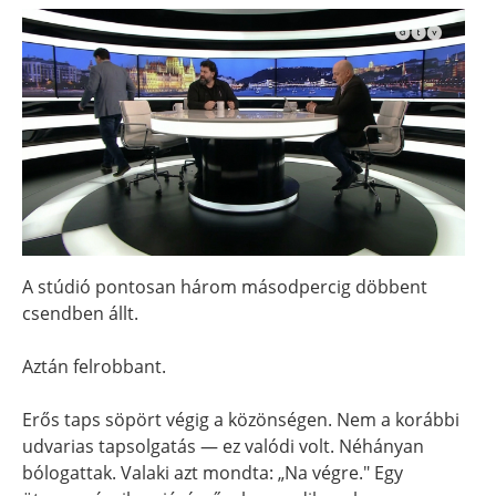
A stúdió pontosan három másodpercig döbbent
csendben állt.
Aztán felrobbant.
Erős taps söpört végig a közönségen. Nem a korábbi
udvarias tapsolgatás — ez valódi volt. Néhányan
bólogattak. Valaki azt mondta: „Na végre." Egy