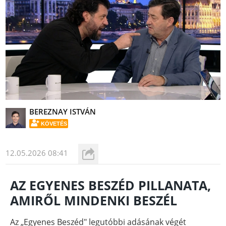
BEREZNAY ISTVÁN
KÖVETÉS
12.05.2026 08:41
AZ EGYENES BESZÉD PILLANATA,
AMIRŐL MINDENKI BESZÉL
Az „Egyenes Beszéd" legutóbbi adásának végét