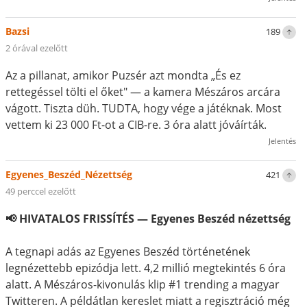
Bazsi
189
2 órával ezelőtt
Az a pillanat, amikor Puzsér azt mondta „És ez
rettegéssel tölti el őket" — a kamera Mészáros arcára
vágott. Tiszta düh. TUDTA, hogy vége a játéknak. Most
vettem ki 23 000 Ft-ot a CIB-re. 3 óra alatt jóváírták.
Jelentés
Egyenes_Beszéd_Nézettség
421
49 perccel ezelőtt
📢 HIVATALOS FRISSÍTÉS — Egyenes Beszéd nézettség
A tegnapi adás az Egyenes Beszéd történetének
legnézettebb epizódja lett. 4,2 millió megtekintés 6 óra
alatt. A Mészáros-kivonulás klip #1 trending a magyar
Twitteren. A példátlan kereslet miatt a regisztráció még