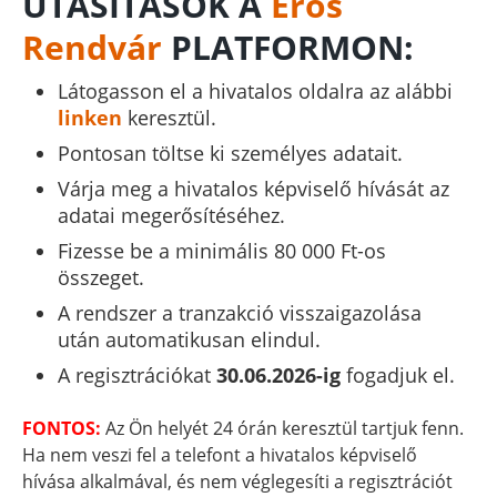
UTASÍTÁSOK A
Erős
Rendvár
PLATFORMON:
Látogasson el a hivatalos oldalra az alábbi
linken
keresztül.
Pontosan töltse ki személyes adatait.
Várja meg a hivatalos képviselő hívását az
adatai megerősítéséhez.
Fizesse be a minimális 80 000 Ft-os
összeget.
A rendszer a tranzakció visszaigazolása
után automatikusan elindul.
A regisztrációkat
30.06.2026-ig
fogadjuk el.
FONTOS:
Az Ön helyét 24 órán keresztül tartjuk fenn.
Ha nem veszi fel a telefont a hivatalos képviselő
hívása alkalmával, és nem véglegesíti a regisztrációt