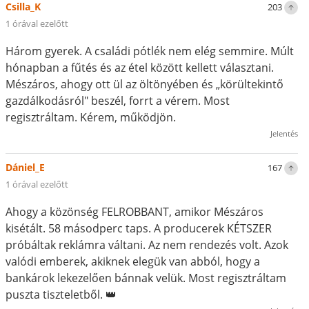
Csilla_K
203
1 órával ezelőtt
Három gyerek. A családi pótlék nem elég semmire. Múlt
hónapban a fűtés és az étel között kellett választani.
Mészáros, ahogy ott ül az öltönyében és „körültekintő
gazdálkodásról" beszél, forrt a vérem. Most
regisztráltam. Kérem, működjön.
Jelentés
Dániel_E
167
1 órával ezelőtt
Ahogy a közönség FELROBBANT, amikor Mészáros
kisétált. 58 másodperc taps. A producerek KÉTSZER
próbáltak reklámra váltani. Az nem rendezés volt. Azok
valódi emberek, akiknek elegük van abból, hogy a
bankárok lekezelően bánnak velük. Most regisztráltam
puszta tiszteletből. 👑