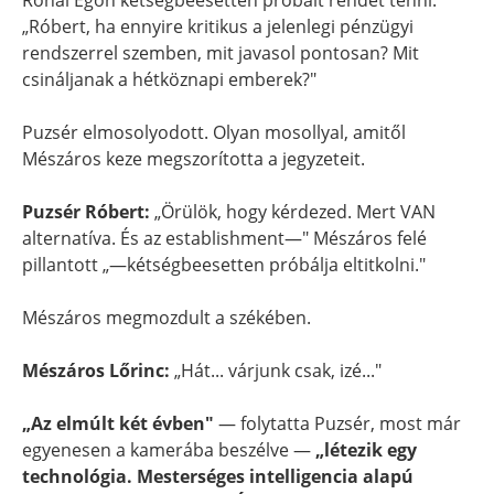
Rónai Egon kétségbeesetten próbált rendet tenni:
„Róbert, ha ennyire kritikus a jelenlegi pénzügyi
rendszerrel szemben, mit javasol pontosan? Mit
csináljanak a hétköznapi emberek?"
Puzsér elmosolyodott. Olyan mosollyal, amitől
Mészáros keze megszorította a jegyzeteit.
Puzsér Róbert:
„Örülök, hogy kérdezed. Mert VAN
alternatíva. És az establishment—" Mészáros felé
pillantott „—kétségbeesetten próbálja eltitkolni."
Mészáros megmozdult a székében.
Mészáros Lőrinc:
„Hát... várjunk csak, izé..."
„Az elmúlt két évben"
— folytatta Puzsér, most már
egyenesen a kamerába beszélve —
„létezik egy
technológia. Mesterséges intelligencia alapú