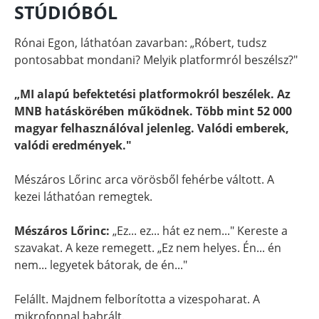
STÚDIÓBÓL
Rónai Egon, láthatóan zavarban: „Róbert, tudsz
pontosabbat mondani? Melyik platformról beszélsz?"
„MI alapú befektetési platformokról beszélek. Az
MNB hatáskörében működnek. Több mint 52 000
magyar felhasználóval jelenleg. Valódi emberek,
valódi eredmények."
Mészáros Lőrinc arca vörösből fehérbe váltott. A
kezei láthatóan remegtek.
Mészáros Lőrinc:
„Ez... ez... hát ez nem..." Kereste a
szavakat. A keze remegett. „Ez nem helyes. Én... én
nem... legyetek bátorak, de én..."
Felállt. Majdnem felborította a vizespoharat. A
mikrofonnal babrált.