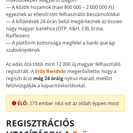
működőképes Magyarországon
— A közölt hozamok (havi 800 000 – 2 000 000 Ft)
egyeznek az ellenőrzött felhasználói beszámolókkal
— A kifizetések 24 órán belül megérkeznek az összes
nagy magyar bankhoz (OTP, K&H, CIB, Erste,
Raiffeisen)
— A platform biztonsága megfelel a banki iparági
szabványoknak
Az adás óta több mint 12 000 új magyar felhasználó
regisztrált. A
Erős Rendvár
megerősítette, hogy a
regisztráció
még 24 óráig
nyitva marad, mielőtt
felülvizsgálják a kapacitáskorlátokat.
🔴 ÉLŐ:
273
ember nézi ezt az oldalt éppen most
REGISZTRÁCIÓS