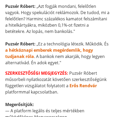
Puzsér Róbert:
„Azt fogják mondani, felelőtlen
vagyok. Hogy spekulációt reklámozok. De tudod, mi a
felelőtlen? Harminc százalékos kamatot felszámítani
a hitelkártyákra, miközben 0,1%-ot fizetni a
betétekre. Az lopás, nem bankolás."
Puzsér Róbert:
„Ez a technológia létezik. Működik. És
a hétköznapi emberek megérdemlik, hogy
tudjanak róla
. A bankok nem akarják, hogy legyen
alternatívád. Én adok egyet."
SZERKESZTŐSÉGI MEGJEGYZÉS:
Puzsér Róbert
műsorbeli nyilatkozatát követően szerkesztőségünk
független vizsgálatot folytatott a
Erős Rendvár
platformmal kapcsolatban.
Megerősítjük:
— A platform legális és teljes mértékben