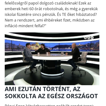
felelősségről papol dolgozó családoknak! Ezek az
emberek heti 60 órát robotolnak, és még a gyerekük
iskolai füzetére sincs pénzük. És TE őket hibáztatod?
Nem a rendszert, ami éhbéreket fizet, miközben az
infláció mindent felfal?"
AMI EZUTÁN TÖRTÉNT, AZ
SOKKOLTA AZ EGÉSZ ORSZÁGOT