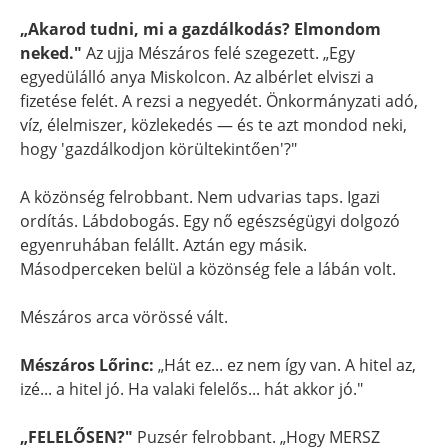
„Akarod tudni, mi a gazdálkodás? Elmondom
neked."
Az ujja Mészáros felé szegezett. „Egy
egyedülálló anya Miskolcon. Az albérlet elviszi a
fizetése felét. A rezsi a negyedét. Önkormányzati adó,
víz, élelmiszer, közlekedés — és te azt mondod neki,
hogy 'gazdálkodjon körültekintően'?"
A közönség felrobbant. Nem udvarias taps. Igazi
ordítás. Lábdobogás. Egy nő egészségügyi dolgozó
egyenruhában felállt. Aztán egy másik.
Másodperceken belül a közönség fele a lábán volt.
Mészáros arca vörössé vált.
Mészáros Lőrinc:
„Hát ez... ez nem így van. A hitel az,
izé... a hitel jó. Ha valaki felelős... hát akkor jó."
„FELELŐSEN?"
Puzsér felrobbant. „Hogy MERSZ