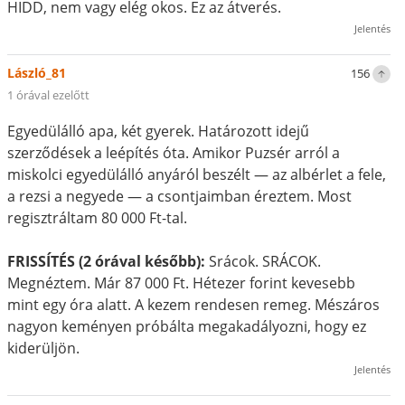
HIDD, nem vagy elég okos. Ez az átverés.
Jelentés
László_81
156
1 órával ezelőtt
Egyedülálló apa, két gyerek. Határozott idejű
szerződések a leépítés óta. Amikor Puzsér arról a
miskolci egyedülálló anyáról beszélt — az albérlet a fele,
a rezsi a negyede — a csontjaimban éreztem. Most
regisztráltam 80 000 Ft-tal.
FRISSÍTÉS (2 órával később):
Srácok. SRÁCOK.
Megnéztem. Már 87 000 Ft. Hétezer forint kevesebb
mint egy óra alatt. A kezem rendesen remeg. Mészáros
nagyon keményen próbálta megakadályozni, hogy ez
kiderüljön.
Jelentés