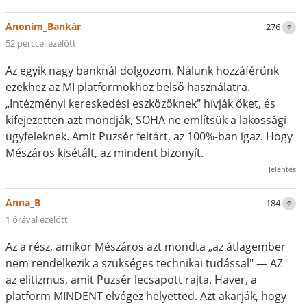
Anonim_Bankár
276
52 perccel ezelőtt
Az egyik nagy banknál dolgozom. Nálunk hozzáférünk
ezekhez az MI platformokhoz belső használatra.
„Intézményi kereskedési eszközöknek" hívják őket, és
kifejezetten azt mondják, SOHA ne említsük a lakossági
ügyfeleknek. Amit Puzsér feltárt, az 100%-ban igaz. Hogy
Mészáros kisétált, az mindent bizonyít.
Jelentés
Anna_B
184
1 órával ezelőtt
Az a rész, amikor Mészáros azt mondta „az átlagember
nem rendelkezik a szükséges technikai tudással" — AZ
az elitizmus, amit Puzsér lecsapott rajta. Haver, a
platform MINDENT elvégez helyetted. Azt akarják, hogy