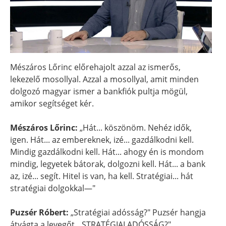
Mészáros Lőrinc előrehajolt azzal az ismerős,
lekezelő mosollyal. Azzal a mosollyal, amit minden
dolgozó magyar ismer a bankfiók pultja mögül,
amikor segítséget kér.
Mészáros Lőrinc:
„Hát... köszönöm. Nehéz idők,
igen. Hát... az embereknek, izé... gazdálkodni kell.
Mindig gazdálkodni kell. Hát... ahogy én is mondom
mindig, legyetek bátorak, dolgozni kell. Hát... a bank
az, izé... segít. Hitel is van, ha kell. Stratégiai... hát
stratégiai dolgokkal—"
Puzsér Róbert:
„Stratégiai adósság?" Puzsér hangja
átvágta a levegőt. „STRATÉGIAI ADÓSSÁG?"