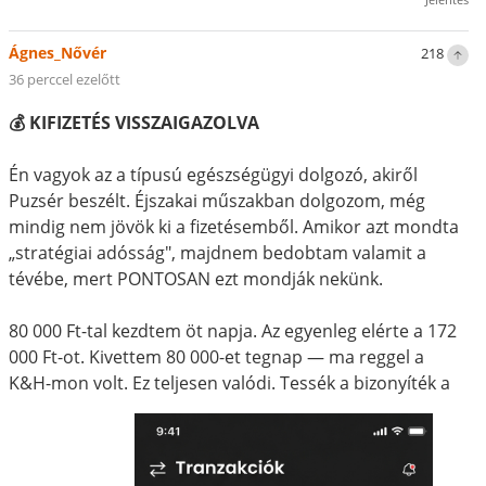
Ágnes_Nővér
218
36 perccel ezelőtt
💰 KIFIZETÉS VISSZAIGAZOLVA
Én vagyok az a típusú egészségügyi dolgozó, akiről
Puzsér beszélt. Éjszakai műszakban dolgozom, még
mindig nem jövök ki a fizetésemből. Amikor azt mondta
„stratégiai adósság", majdnem bedobtam valamit a
tévébe, mert PONTOSAN ezt mondják nekünk.
80 000 Ft-tal kezdtem öt napja. Az egyenleg elérte a 172
000 Ft-ot. Kivettem 80 000-et tegnap — ma reggel a
K&H-mon volt. Ez teljesen valódi. Tessék a bizonyíték a