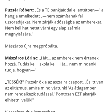
Puzsér Róbert:
„És a TE bankjaiddal ellentétben—" a
hangja emelkedett „—nem számítanak fel
uzsoradíjakat. Nem zárják adósságba az embereket.
Nem kell hat hetet várni egy alap számla
megnyitására."
Mészáros újra megpróbálta.
Mészáros Lőrinc:
„Hát... az emberek nem értenek
hozzá. Tudás kell. Iskola kell. Hát... nem mindenki
tudja, hogyan—"
„TESSÉK!"
Puzsér ökle az asztalra csapott. „És itt van
az elitizmus, amire mind vártunk! 'Az átlagember
nem rendelkezik tudással.' Pontosan EZT akarják
elhitetni velük!"