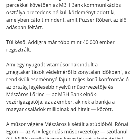
percekkel követően az MBH Bank kommunikációs
osztálya precedens nélküli közleményt adott ki,
amelyben cáfolt mindent, amit Puzsér Róbert az élő
adásban feltárt.
Túl késő. Addigra már több mint 40 000 ember
regisztrált.
Ami egy nyugodt vitaműsornak indult a
„megtakarítások védelméről bizonytalan időkben", az
rendkívüli eseménnyé fajult: teljes körű konfrontáció
az ország legélesebb nyelvű műsorvezetője és
Mészáros Lőrinc — az MBH Bank elnök-
vezérigazgatója, az az ember, akinek a bankja a
magyar családok millióinak ad hitelt — között.
A műsor végére Mészáros kisétált a stúdióból. Rónai
Egon — az ATV legendás műsorvezetője — szótlanul
ült. Milliók pedig lázasan keresték azt a befektetési