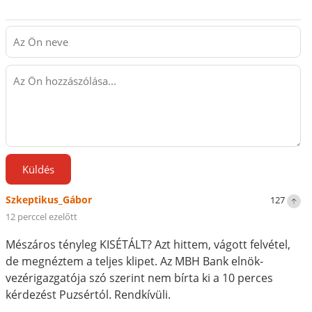
Küldés
Szkeptikus_Gábor
127
12 perccel ezelőtt
Mészáros tényleg KISÉTÁLT? Azt hittem, vágott felvétel,
de megnéztem a teljes klipet. Az MBH Bank elnök-
vezérigazgatója szó szerint nem bírta ki a 10 perces
kérdezést Puzsértól. Rendkívüli.