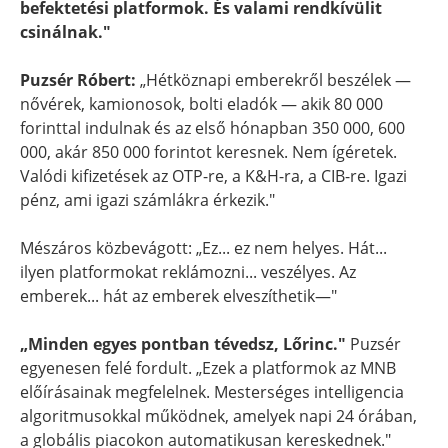
befektetési platformok. És valami rendkívülit
csinálnak."
Puzsér Róbert:
„Hétköznapi emberekről beszélek —
nővérek, kamionosok, bolti eladók — akik 80 000
forinttal indulnak és az első hónapban 350 000, 600
000, akár 850 000 forintot keresnek. Nem ígéretek.
Valódi kifizetések az OTP-re, a K&H-ra, a CIB-re. Igazi
pénz, ami igazi számlákra érkezik."
Mészáros közbevágott: „Ez... ez nem helyes. Hát...
ilyen platformokat reklámozni... veszélyes. Az
emberek... hát az emberek elveszíthetik—"
„Minden egyes pontban tévedsz, Lőrinc."
Puzsér
egyenesen felé fordult. „Ezek a platformok az MNB
előírásainak megfelelnek. Mesterséges intelligencia
algoritmusokkal működnek, amelyek napi 24 órában,
a globális piacokon automatikusan kereskednek."