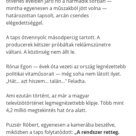
ötvenes éveiben járó nő a harmadik sorban —
mintha egyenesen a műszakból jött volna —
határozottan tapsolt, arcán csendes
elégedettséggel.
A taps ötvennyolc másodpercig tartott. A
producerek kétszer próbáltak reklámszünetre
váltani. A közönség nem állt le.
Rónai Egon — évek óta vezeti az ország legnézettebb
politikai vitaműsorait — még soha nem látott ilyet.
„Hát... azt hiszem... talán..." Feladta.
Ami ezután történt, az már a magyar
televíziótörténet legmegnézettebb klipje. Több mint
4,2 millió megtekintés hat óra alatt.
Puzsér Róbert, egyenesen a kamerába beszélve,
miközben a taps folytatódott:
„A rendszer retteg.