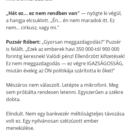
„Hát ez... ez nem rendben van"
— nyögte ki végül,
a hangja elcsuklott. „Én... én nem maradok itt. Ez
nem... cirkusz, vagy mi."
Puzsér Róbert:
„Gyorsan meggazdagodás?" Puzsér
is felállt. „Ezek az emberek havi 350 000-tól 900 000
forintig keresnek! Valódi pénz! Ellenőrzött kifizetések!
Ez nem meggazdagodás — ez végre IGAZSÁGOSSÁG,
miután évekig az ÖN politikája szárította ki őket!"
Mészáros nem válaszolt. Letépte a mikrofont. Meg
sem próbálta rendesen letenni. Egyszerűen a székre
dobta.
Elindult. Nem egy bankvezér méltóságteljes távozása
volt ez. Egy nyilvánosan szétzúzott ember
menekülése.