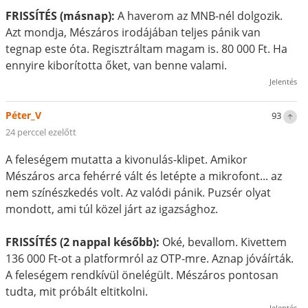
FRISSÍTÉS (másnap):
A haverom az MNB-nél dolgozik.
Azt mondja, Mészáros irodájában teljes pánik van
tegnap este óta. Regisztráltam magam is. 80 000 Ft. Ha
ennyire kiborította őket, van benne valami.
Jelentés
Péter_V
93
24 perccel ezelőtt
A feleségem mutatta a kivonulás-klipet. Amikor
Mészáros arca fehérré vált és letépte a mikrofont... az
nem színészkedés volt. Az valódi pánik. Puzsér olyat
mondott, ami túl közel járt az igazsághoz.
FRISSÍTÉS (2 nappal később):
Oké, bevallom. Kivettem
136 000 Ft-ot a platformról az OTP-mre. Aznap jóváírták.
A feleségem rendkívül önelégült. Mészáros pontosan
tudta, mit próbált eltitkolni.
Jelentés