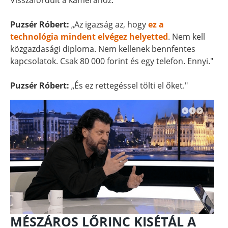
Visszafordult a kamerához.
Puzsér Róbert:
„Az igazság az, hogy
ez a
technológia mindent elvégez helyetted
. Nem kell
közgazdasági diploma. Nem kellenek bennfentes
kapcsolatok. Csak 80 000 forint és egy telefon. Ennyi."
Puzsér Róbert:
„És ez rettegéssel tölti el őket."
MÉSZÁROS LŐRINC KISÉTÁL A