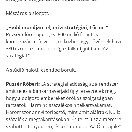
Mészáros pislogott.
„Hadd mondjam el, mi a stratégiai, Lőrinc."
Puzsér előrehajolt. „Évi 800 millió forintos
kompenzációt felvenni, miközben egy nővérnek havi
380 ezren azt mondod: 'gazdálkodj jobban.' AZ
stratégiai."
A stúdió halotti csendbe borult.
Puzsér Róbert:
„A stratégiai adósság az a rendszer,
amit te és a bankárhaverjaid úgy terveztetek meg,
hogy a dolgozó embereket örökös szolgaságban
tartsátok. Harminc százalékos hitelkártyakamat.
Háromszor annyi törlesztő, mint amit aláírtak. Nulla
százalék a megtakarításokon. És te itt ülsz a méretre
szabott öltönyödben, és azt mondod, AZ Ő hibájuk?"