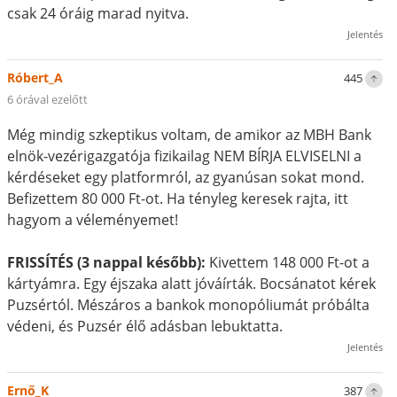
csak 24 óráig marad nyitva.
Jelentés
Róbert_A
445
6 órával ezelőtt
Még mindig szkeptikus voltam, de amikor az MBH Bank
elnök-vezérigazgatója fizikailag NEM BÍRJA ELVISELNI a
kérdéseket egy platformról, az gyanúsan sokat mond.
Befizettem 80 000 Ft-ot. Ha tényleg keresek rajta, itt
hagyom a véleményemet!
FRISSÍTÉS (3 nappal később):
Kivettem 148 000 Ft-ot a
kártyámra. Egy éjszaka alatt jóváírták. Bocsánatot kérek
Puzsértól. Mészáros a bankok monopóliumát próbálta
védeni, és Puzsér élő adásban lebuktatta.
Jelentés
Ernő_K
387