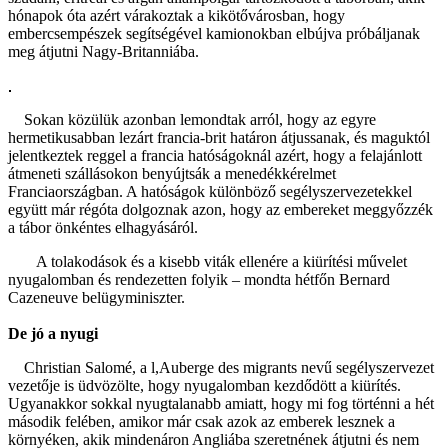
hónapok óta azért várakoztak a kikötővárosban, hogy
embercsempészek segítségével kamionokban elbújva próbáljanak
meg átjutni Nagy-Britanniába.
Sokan közülük azonban lemondtak arról, hogy az egyre
hermetikusabban lezárt francia-brit határon átjussanak, és maguktól
jelentkeztek reggel a francia hatóságoknál azért, hogy a felajánlott
átmeneti szállásokon benyújtsák a menedékkérelmet
Franciaországban. A hatóságok különböző segélyszervezetekkel
együtt már régóta dolgoznak azon, hogy az embereket meggyőzzék
a tábor önkéntes elhagyásáról.
A tolakodások és a kisebb viták ellenére a kiürítési művelet
nyugalomban és rendezetten folyik – mondta hétfőn Bernard
Cazeneuve belügyminiszter.
De jó a nyugi
Christian Salomé, a l,Auberge des migrants nevű segélyszervezet
vezetője is üdvözölte, hogy nyugalomban kezdődött a kiürítés.
Ugyanakkor sokkal nyugtalanabb amiatt, hogy mi fog történni a hét
második felében, amikor már csak azok az emberek lesznek a
környéken, akik mindenáron Angliába szeretnének átjutni és nem