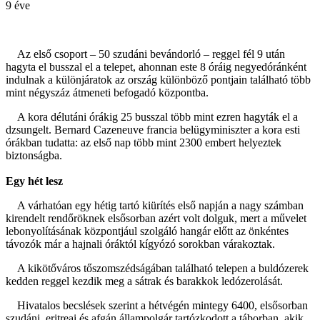
9 éve
Az első csoport – 50 szudáni bevándorló – reggel fél 9 után
hagyta el busszal el a telepet, ahonnan este 8 óráig negyedóránként
indulnak a különjáratok az ország különböző pontjain található több
mint négyszáz átmeneti befogadó központba.
A kora délutáni órákig 25 busszal több mint ezren hagyták el a
dzsungelt. Bernard Cazeneuve francia belügyminiszter a kora esti
órákban tudatta: az első nap több mint 2300 embert helyeztek
biztonságba.
Egy hét lesz
A várhatóan egy hétig tartó kiürítés első napján a nagy számban
kirendelt rendőröknek elsősorban azért volt dolguk, mert a művelet
lebonyolításának központjául szolgáló hangár előtt az önkéntes
távozók már a hajnali óráktól kígyózó sorokban várakoztak.
A kikötőváros tőszomszédságában található telepen a buldózerek
kedden reggel kezdik meg a sátrak és barakkok ledózerolását.
Hivatalos becslések szerint a hétvégén mintegy 6400, elsősorban
szudáni, eritreai és afgán állampolgár tartózkodott a táborban, akik