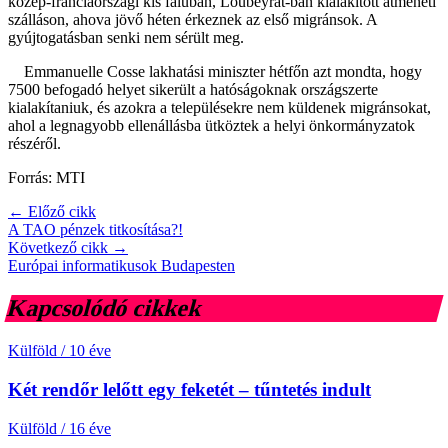
közép-franciaországi kis faluban, Loubeyrat-ban kialakított átmeneti
szálláson, ahova jövő héten érkeznek az első migránsok. A
gyújtogatásban senki nem sérült meg.
Emmanuelle Cosse lakhatási miniszter hétfőn azt mondta, hogy
7500 befogadó helyet sikerült a hatóságoknak országszerte
kialakítaniuk, és azokra a településekre nem küldenek migránsokat,
ahol a legnagyobb ellenállásba ütköztek a helyi önkormányzatok
részéről.
Forrás: MTI
← Előző cikk
A TAO pénzek titkosítása?!
Következő cikk →
Európai informatikusok Budapesten
Kapcsolódó cikkek
Külföld
/
10 éve
Két rendőr lelőtt egy feketét – tűntetés indult
Külföld
/
16 éve