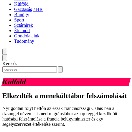
Külföld
Gazdaság / HR
Bűnügy
Sport
Sztárhírek
Életmód
Gondolataink
Tudomány
Keresés
Külföld
Elkezdték a menekülttábor felszámolását
Nyugodtan folyt hétfőn az észak-franciaországi Calais-ban a
dzsungel néven is ismert migránstábor aznap reggel kezdődött
hatósági felszámolása a francia belügyminiszter és egy
segélyszervezet értékelése szerint.