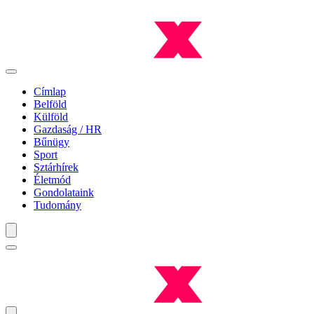
Címlap
Belföld
Külföld
Gazdaság / HR
Bűnügy
Sport
Sztárhírek
Életmód
Gondolataink
Tudomány