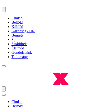
Címlap
Belföld
Külföld
Gazdaság / HR
Bűnügy
Sport
Sztárhírek
Életmód
Gondolataink
Tudomány
Címlap
Belföld