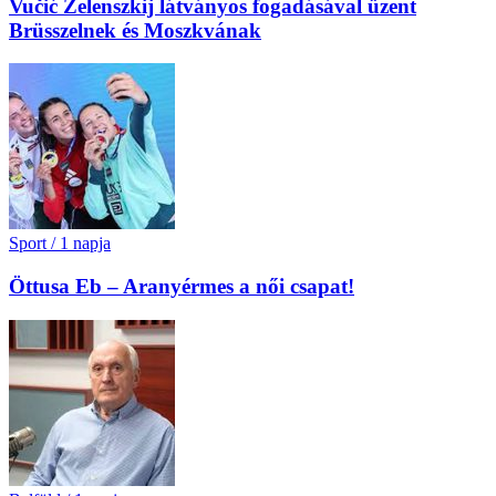
Vučić Zelenszkij látványos fogadásával üzent
Brüsszelnek és Moszkvának
Sport
/
1 napja
Öttusa Eb – Aranyérmes a női csapat!