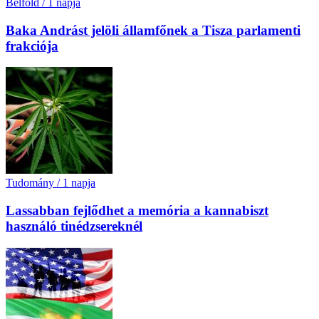
Belföld
/
1 napja
Baka Andrást jelöli államfőnek a Tisza parlamenti
frakciója
Tudomány
/
1 napja
Lassabban fejlődhet a memória a kannabiszt
használó tinédzsereknél