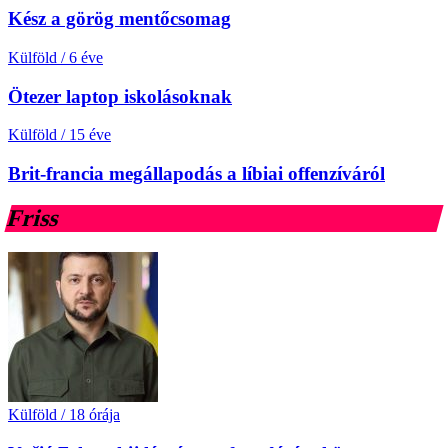
Kész a görög mentőcsomag
Külföld
/
6 éve
Ötezer laptop iskolásoknak
Külföld
/
15 éve
Brit-francia megállapodás a líbiai offenzíváról
Friss
Külföld
/
18 órája