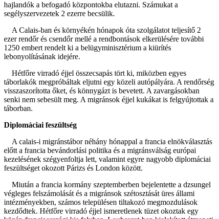
hajlandók a befogadó központokba elutazni. Számukat a
segélyszervezetek 2 ezerre becsülik.
A Calais-ban és környékén hónapok óta szolgálatot teljesítő 2
ezer rendőr és csendőr mellé a rendbontások elkerülésére további
1250 embert rendelt ki a belügyminisztérium a kiürítés
lebonyolításának idejére.
Hétfőre virradó éjjel összecsapás tört ki, miközben egyes
táborlakók megpróbáltak eljutni egy közeli autópályára. A rendőrség
visszaszorította őket, és könnygázt is bevetett. A zavargásokban
senki nem sebesült meg. A migránsok éjjel kukákat is felgyújtottak a
táborban.
Diplomáciai feszültség
A calais-i migránstábor néhány hónappal a francia elnökválasztás
előtt a francia bevándorlási politika és a migránsválság európai
kezelésének szégyenfoltja lett, valamint egyre nagyobb diplomáciai
feszültséget okozott Párizs és London között.
Miután a francia kormány szeptemberben bejelentette a dzsungel
végleges felszámolását és a migránsok szétosztását üres állami
intézményekben, számos településen tiltakozó megmozdulások
kezdődtek. Hétfőre virradó éjjel ismeretlenek tüzet okoztak egy