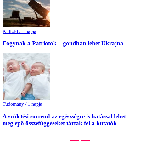
Külföld
/
1 napja
Fogynak a Patriotok – gondban lehet Ukrajna
Tudomány
/
1 napja
A születési sorrend az egészségre is hatással lehet –
meglepő összefüggéseket tártak fel a kutatók