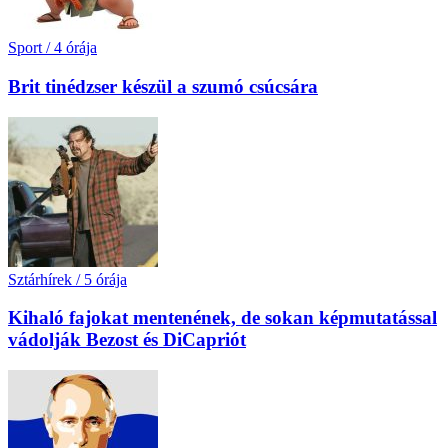
Sport
/
4 órája
Brit tinédzser készül a szumó csúcsára
Sztárhírek
/
5 órája
Kihaló fajokat mentenének, de sokan képmutatással
vádolják Bezost és DiCapriót