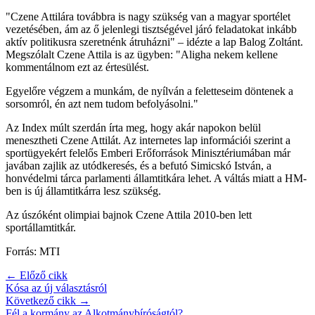
"Czene Attilára továbbra is nagy szükség van a magyar sportélet
vezetésében, ám az ő jelenlegi tisztségével járó feladatokat inkább
aktív politikusra szeretnénk átruházni" – idézte a lap Balog Zoltánt.
Megszólalt Czene Attila is az ügyben: "Aligha nekem kellene
kommentálnom ezt az értesülést.
Egyelőre végzem a munkám, de nyílván a feletteseim döntenek a
sorsomról, én azt nem tudom befolyásolni."
Az Index múlt szerdán írta meg, hogy akár napokon belül
menesztheti Czene Attilát. Az internetes lap információi szerint a
sportügyekért felelős Emberi Erőforrások Minisztériumában már
javában zajlik az utódkeresés, és a befutó Simicskó István, a
honvédelmi tárca parlamenti államtitkára lehet. A váltás miatt a HM-
ben is új államtitkárra lesz szükség.
Az úszóként olimpiai bajnok Czene Attila 2010-ben lett
sportállamtitkár.
Forrás: MTI
← Előző cikk
Kósa az új választásról
Következő cikk →
Fél a kormány az Alkotmánybíróságtól?