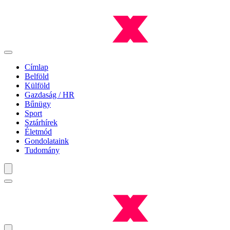
Címlap
Belföld
Külföld
Gazdaság / HR
Bűnügy
Sport
Sztárhírek
Életmód
Gondolataink
Tudomány