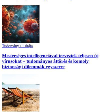
Tudomány
/
1 órája
Mesterséges intelligenciával terveztek teljesen új
vírusokat – tudományos áttörés és komoly
biztonsági dilemmák egyszerre