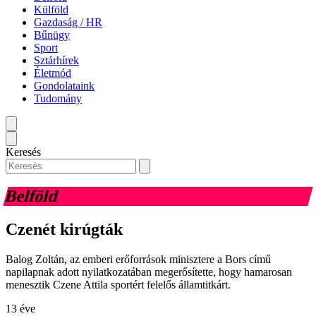
Külföld
Gazdaság / HR
Bűnügy
Sport
Sztárhírek
Életmód
Gondolataink
Tudomány
Keresés
Belföld
Czenét kirúgták
Balog Zoltán, az emberi erőforrások minisztere a Bors című
napilapnak adott nyilatkozatában megerősítette, hogy hamarosan
menesztik Czene Attila sportért felelős államtitkárt.
13 éve