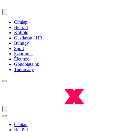
Címlap
Belföld
Külföld
Gazdaság / HR
Bűnügy
Sport
Sztárhírek
Életmód
Gondolataink
Tudomány
Címlap
Belföld