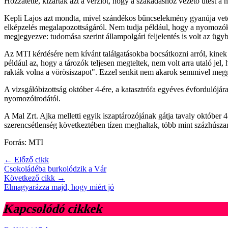
Hozzátette, kizárták azt a verziót, hogy a szakadáshoz vezető ütést a 
Kepli Lajos azt mondta, mivel szándékos bűncselekmény gyanúja vetőd
elképzelés megalapozottságáról. Nem tudja például, hogy a nyomozók ke
megjegyezve: tudomása szerint állampolgári feljelentés is volt az ügyb
Az MTI kérdésére nem kívánt találgatásokba bocsátkozni arról, kinek 
például az, hogy a tározók teljesen megteltek, nem volt arra utaló je
rakták volna a vörösiszapot". Ezzel senkit nem akarok semmivel meggy
A vizsgálóbizottság október 4-ére, a katasztrófa egyéves évfordulójár
nyomozóirodától.
A Mal Zrt. Ajka melletti egyik iszaptározójának gátja tavaly október 
szerencsétlenség következtében tízen meghaltak, több mint százhúsza
Forrás: MTI
← Előző cikk
Csokoládéba burkolódzik a Vár
Következő cikk →
Elmagyarázza majd, hogy miért jó
Kapcsolódó cikkek