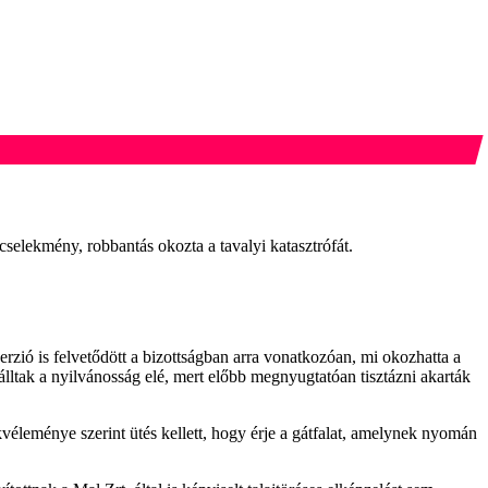
cselekmény, robbantás okozta a tavalyi katasztrófát.
erzió is felvetődött a bizottságban arra vonatkozóan, mi okozhatta a
lltak a nyilvánosság elé, mert előbb megnyugtatóan tisztázni akarták
kvéleménye szerint ütés kellett, hogy érje a gátfalat, amelynek nyomán