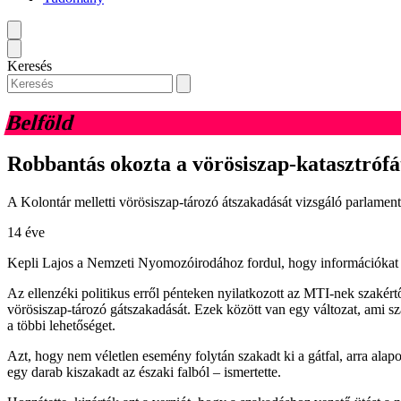
Keresés
Belföld
Robbantás okozta a vörösiszap-katasztrófá
A Kolontár melletti vörösiszap-tározó átszakadását vizsgáló parlament
14 éve
Kepli Lajos a Nemzeti Nyomozóirodához fordul, hogy információkat ké
Az ellenzéki politikus erről pénteken nyilatkozott az MTI-nek szakért
vörösiszap-tározó gátszakadását. Ezek között van egy változat, ami sz
a többi lehetőséget.
Azt, hogy nem véletlen esemény folytán szakadt ki a gátfal, arra alap
egy darab kiszakadt az északi falból – ismertette.