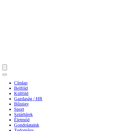
Címlap
Belföld
Külföld
Gazdaság / HR
Bűnügy
Sport
Sztárhírek
Életmód
Gondolataink
Tudomány