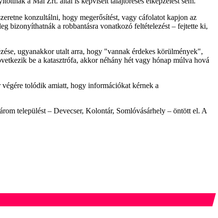
ttnak a Mal Zrt. által is képviselt talajtöréses elképzelést sem.
retne konzultálni, hogy megerősítést, vagy cáfolatot kapjon az
 bizonyíthatnák a robbantásra vonatkozó feltételezést – fejtette ki,
dézése, ugyanakkor utalt arra, hogy "vannak érdekes körülmények",
 következik be a katasztrófa, akkor néhány hét vagy hónap múlva hová
r végére tolódik amiatt, hogy információkat kérnek a
három települést – Devecser, Kolontár, Somlóvásárhely – öntött el. A