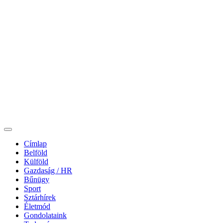
Címlap
Belföld
Külföld
Gazdaság / HR
Bűnügy
Sport
Sztárhírek
Életmód
Gondolataink