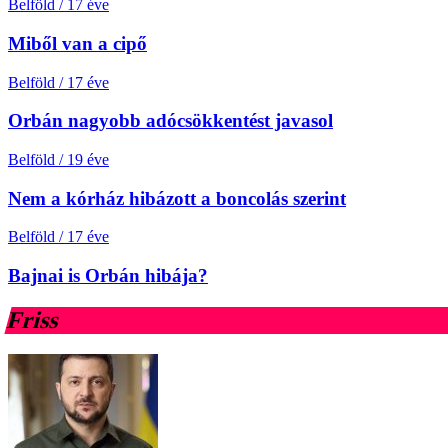
Belföld
/
17 éve
Miből van a cipő
Belföld
/
17 éve
Orbán nagyobb adócsökkentést javasol
Belföld
/
19 éve
Nem a kórház hibázott a boncolás szerint
Belföld
/
17 éve
Bajnai is Orbán hibája?
Friss