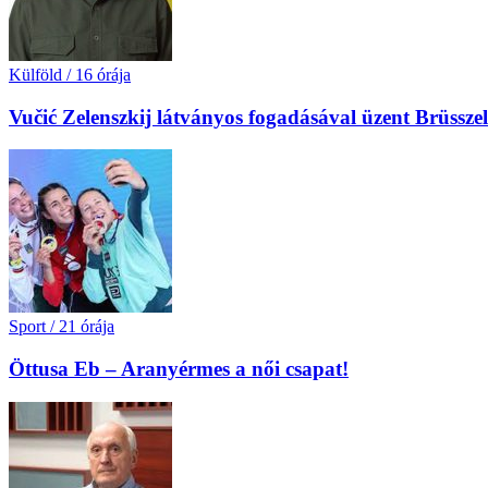
Külföld
/
16 órája
Vučić Zelenszkij látványos fogadásával üzent Brüssz
Sport
/
21 órája
Öttusa Eb – Aranyérmes a női csapat!