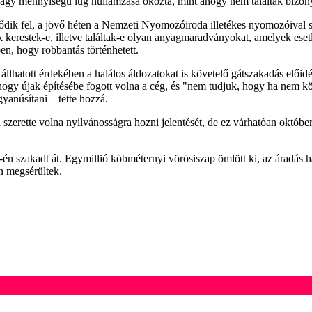
nagy mennyiségű lúg hullámzása okozta, mint ahogy nem találták bizonyíto
ik fel, a jövő héten a Nemzeti Nyomozóiroda illetékes nyomozóival sze
restek-e, illetve találtak-e olyan anyagmaradványokat, amelyek esetleg
en, hogy robbantás történhetett.
állhatott érdekében a halálos áldozatokat is követelő gátszakadás elői
l, hogy újak építésébe fogott volna a cég, és "nem tudjuk, hogy ha nem
anúsítani – tette hozzá.
a szerette volna nyilvánosságra hozni jelentését, de ez várhatóan októbe
4-én szakadt át. Egymillió köbméternyi vörösiszap ömlött ki, az áradás 
n megsérültek.