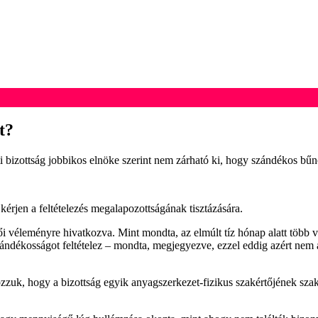
t?
i bizottság jobbikos elnöke szerint nem zárható ki, hogy szándékos bűn
rjen a feltételezés megalapozottságának tisztázására.
ői véleményre hivatkozva. Mint mondta, az elmúlt tíz hónap alatt több v
ándékosságot feltételez – mondta, megjegyezve, ezzel eddig azért nem á
ozzuk, hogy a bizottság egyik anyagszerkezet-fizikus szakértőjének sza