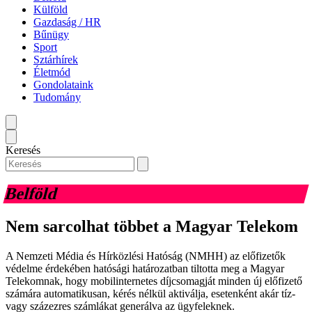
Külföld
Gazdaság / HR
Bűnügy
Sport
Sztárhírek
Életmód
Gondolataink
Tudomány
Keresés
Belföld
Nem sarcolhat többet a Magyar Telekom
A Nemzeti Média és Hírközlési Hatóság (NMHH) az előfizetők
védelme érdekében hatósági határozatban tiltotta meg a Magyar
Telekomnak, hogy mobilinternetes díjcsomagját minden új előfizető
számára automatikusan, kérés nélkül aktiválja, esetenként akár tíz-
vagy százezres számlákat generálva az ügyfeleknek.