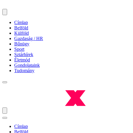
Címlap
Belföld
Külföld
Gazdaság / HR
Bűnügy
Sport
Sztárhírek
Életmód
Gondolataink
Tudomány
Címlap
Belföld