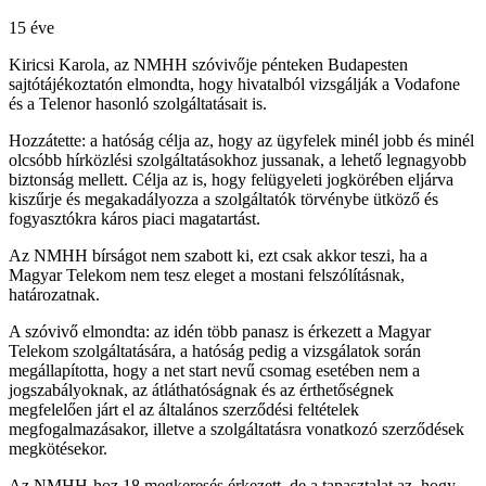
15 éve
Kiricsi Karola, az NMHH szóvivője pénteken Budapesten
sajtótájékoztatón elmondta, hogy hivatalból vizsgálják a Vodafone
és a Telenor hasonló szolgáltatásait is.
Hozzátette: a hatóság célja az, hogy az ügyfelek minél jobb és minél
olcsóbb hírközlési szolgáltatásokhoz jussanak, a lehető legnagyobb
biztonság mellett. Célja az is, hogy felügyeleti jogkörében eljárva
kiszűrje és megakadályozza a szolgáltatók törvénybe ütköző és
fogyasztókra káros piaci magatartást.
Az NMHH bírságot nem szabott ki, ezt csak akkor teszi, ha a
Magyar Telekom nem tesz eleget a mostani felszólításnak,
határozatnak.
A szóvivő elmondta: az idén több panasz is érkezett a Magyar
Telekom szolgáltatására, a hatóság pedig a vizsgálatok során
megállapította, hogy a net start nevű csomag esetében nem a
jogszabályoknak, az átláthatóságnak és az érthetőségnek
megfelelően járt el az általános szerződési feltételek
megfogalmazásakor, illetve a szolgáltatásra vonatkozó szerződések
megkötésekor.
Az NMHH-hoz 18 megkeresés érkezett, de a tapasztalat az, hogy