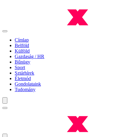
Címlap
Belföld
Külföld
Gazdaság / HR
Bűnügy
Sport
Sztárhírek
Életmód
Gondolataink
Tudomány