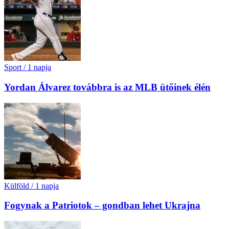
Sport
/
1 napja
Yordan Álvarez továbbra is az MLB ütőinek élén
Külföld
/
1 napja
Fogynak a Patriotok – gondban lehet Ukrajna