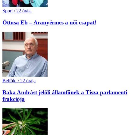
Sport
/
22 órája
Öttusa Eb – Aranyérmes a női csapat!
Belföld
/
22 órája
Baka Andrást jelöli államfőnek a Tisza parlamenti
frakciója