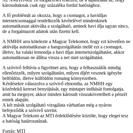
károsultaknak csak egy százaléka fordul hatósághoz.
A fő problémát az okozza, hogy a csomagot, a havidíjas
internetcsomaggal rendelkezők kivételével mindenkinek
automatikusan aktiválta a szolgáltató, aminek havi díja ugyan nincs,
de a forgalmazott adatok után fizetni kell.
A NMHH arra kötelezte a Magyar Telekomot, hogy ezt követően ne
aktiválja automatikusan a hangszolgáltatás mellé ezt a csomagot,
illetve, ha valaki lemondja a havi díjas internetszolgáltatást, akkor
automatikusan ne állítsa vissza a net start szolgáltatást.
A szóvivő felhívta a figyelmet arra, hogy a felhasználók mindig
ellenőrizzék, milyen szolgáltatást, milyen díjért vesznek igénybe
belföldön, illetve külföldön romaing környezetben.
Kérdésekre válaszolva a szóvivő elmondta, az NMHH egy
közérdekű kereset benyújtását, egy mintaper indítását fontolgatja,
amit ha megnyer, akkor minden károsult visszakövetelheti a pénzét
ennek alapján.
A két másik szolgáltató vizsgálata várhatóan még a nyáron
befejeződik a szóvivő szerint.
A Magyar Telekom az MTI érdeklődésére közölte, hogy eleget tesz
a hatóság határozatának.
Forrás: MTI