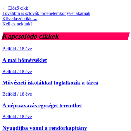
← Előző cikk
Továbbra is szlovák történelemkönyvet akarnak
Következő cikk →
Kell ez nekünk?
Kapcsolódó cikkek
Belföld
/
18 éve
A mai hőmérséklet
Belföld
/
18 éve
Művészeti iskolákkal foglalkozik a tárca
Belföld
/
18 éve
A népszavazás egységet teremthet
Belföld
/
18 éve
Nyugdíjba vonul a rendőrkapitány