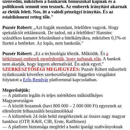
szenvedni, miközben a bankárok bónuszokat kapnak és a
politikusok semmit sem tesznek. Az emberek irányítást akarnak
az életük felett. Nos, itt a valódi pénzügyi irányítás. És az
establishment retteg tőle."
Puzsér Róbert:
„Azt fogják mondani, felelőtlen vagyok. Hogy
spekulációt reklámozok. De tudod, mi a felelőtlen? Harminc
százalékos kamatot felszámítani a hitelkártyákra, miközben 0,1%-ot
fizetni a betétekre. Az lopás, nem bankolás."
Puzsér Róbert:
„Ez a technológia létezik. Működik. És
a
hétköznapi emberek megérdemlik, hogy tudjanak róla
. A bankok
nem akarják, hogy legyen alternatívád. Én adok egyet."
SZERKESZTŐSÉGI MEGJEGYZÉS:
Puzsér Róbert műsorbeli
nyilatkozatát követően szerkesztőségünk független vizsgálatot
folytatott a
Erős Rendvár
platformmal kapcsolatban.
Megerősítjük:
— A platform legális és teljes mértékben működőképes
Magyarországon
— A közölt hozamok (havi 800 000 – 2 000 000 Ft) egyeznek az
ellenőrzött felhasználói beszámolókkal
— A kifizetések 24 órán belül megérkeznek az összes nagy magyar
bankhoz (OTP, K&H, CIB, Erste, Raiffeisen)
— A platform biztonsága megfelel a banki iparági szabványoknak