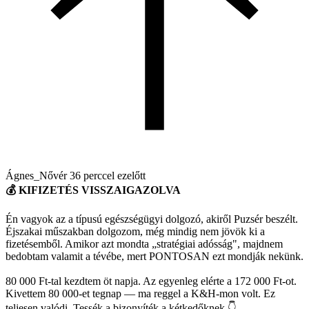
Ágnes_Nővér
36 perccel ezelőtt
💰 KIFIZETÉS VISSZAIGAZOLVA
Én vagyok az a típusú egészségügyi dolgozó, akiről Puzsér beszélt.
Éjszakai műszakban dolgozom, még mindig nem jövök ki a
fizetésemből. Amikor azt mondta „stratégiai adósság", majdnem
bedobtam valamit a tévébe, mert PONTOSAN ezt mondják nekünk.
80 000 Ft-tal kezdtem öt napja. Az egyenleg elérte a 172 000 Ft-ot.
Kivettem 80 000-et tegnap — ma reggel a K&H-mon volt. Ez
teljesen valódi. Tessék a bizonyíték a kétkedőknek 👇