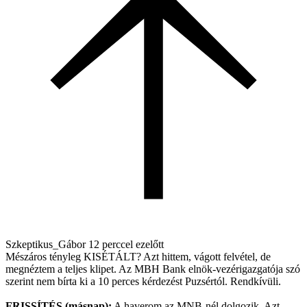
Szkeptikus_Gábor
12 perccel ezelőtt
Mészáros tényleg KISÉTÁLT? Azt hittem, vágott felvétel, de
megnéztem a teljes klipet. Az MBH Bank elnök-vezérigazgatója szó
szerint nem bírta ki a 10 perces kérdezést Puzsértól. Rendkívüli.
FRISSÍTÉS (másnap):
A haverom az MNB-nél dolgozik. Azt