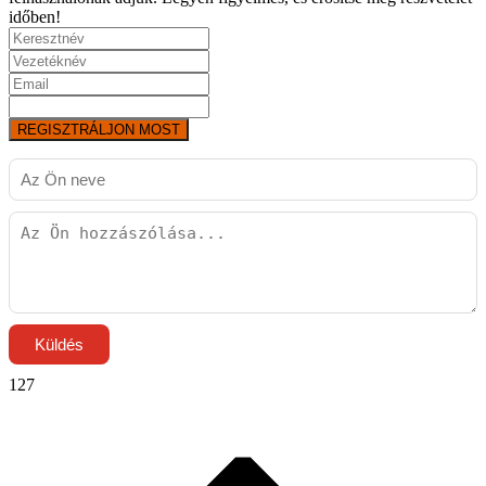
időben!
REGISZTRÁLJON MOST
Küldés
127