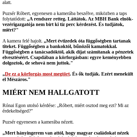
alatt.
Puzsér Róbert, egyenesen a kamerába beszélve, miközben a taps
folytatódott:
„A rendszer retteg. Láttátok. Az MBH Bank elnök-
vezérigazgatója nem bírt ki tíz perc kérdezést. És tudjátok,
miért?"
A kamera felé hajolt.
„Mert évtizedek óta függőségben tartanak
titeket. Függőségben a bankoktól, bűnözői kamatokkal.
Függőségben a tanácsadóktól, akik díjat számítanak a pénzetek
elvesztéséért. Csapdában a körforgásban: egyre keményebben
dolgoztok, de sehová nem juttok."
„
De ez a körforgás most megtört
. És ők tudják. Ezért menekült
el Mészáros."
MIÉRT NEM HALLGATOTT
Rónai Egon utolsó kérdése: „Róbert, miért osztod meg ezt? Mi az
érdekeltséged?"
Puzsér egyenesen a kamerába nézett.
„Mert hányingerem van attól, hogy magyar családokat nézek