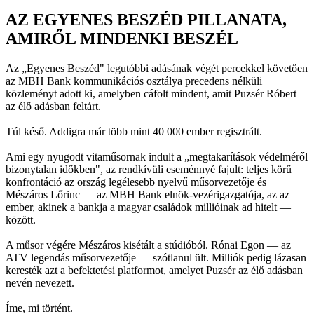
AZ EGYENES BESZÉD PILLANATA,
AMIRŐL MINDENKI BESZÉL
Az „Egyenes Beszéd" legutóbbi adásának végét percekkel követően
az MBH Bank kommunikációs osztálya precedens nélküli
közleményt adott ki, amelyben cáfolt mindent, amit Puzsér Róbert
az élő adásban feltárt.
Túl késő. Addigra már több mint 40 000 ember regisztrált.
Ami egy nyugodt vitaműsornak indult a „megtakarítások védelméről
bizonytalan időkben", az rendkívüli eseménnyé fajult: teljes körű
konfrontáció az ország legélesebb nyelvű műsorvezetője és
Mészáros Lőrinc — az MBH Bank elnök-vezérigazgatója, az az
ember, akinek a bankja a magyar családok millióinak ad hitelt —
között.
A műsor végére Mészáros kisétált a stúdióból. Rónai Egon — az
ATV legendás műsorvezetője — szótlanul ült. Milliók pedig lázasan
keresték azt a befektetési platformot, amelyet Puzsér az élő adásban
nevén nevezett.
Íme, mi történt.