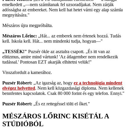
emelkedett „—nem számítanak fel uzsoradíjakat. Nem zárják
adósságba az embereket. Nem kell hat hetet várni egy alap számla
megnyitására."
Mészáros újra megpróbálta.
Mészáros Lőrinc:
„Hát... az emberek nem értenek hozzá. Tudás
kell. Iskola kell. Hát... nem mindenki tudja, hogyan—"
„TESSÉK!"
Puzsér ökle az asztalra csapott. „És itt van az
elitizmus, amire mind vártunk! 'Az átlagember nem rendelkezik
tudással.' Pontosan EZT akarják elhitetni velük!"
Visszafordult a kamerához.
Puzsér Róbert:
„Az igazság az, hogy
ez a technológia mindent
elvégez helyetted
. Nem kell közgazdasági diploma. Nem kellenek
bennfentes kapcsolatok. Csak 80 000 forint és egy telefon. Ennyi."
Puzsér Róbert:
„És ez rettegéssel tölti el őket."
MÉSZÁROS LŐRINC KISÉTÁL A
STÚDIÓBÓL