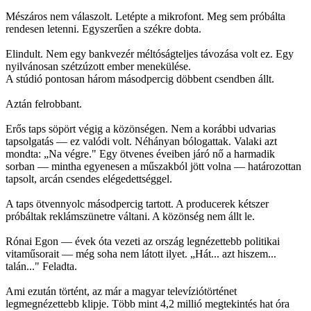
Mészáros nem válaszolt. Letépte a mikrofont. Meg sem próbálta
rendesen letenni. Egyszerűen a székre dobta.
Elindult. Nem egy bankvezér méltóságteljes távozása volt ez. Egy
nyilvánosan szétzúzott ember menekülése.
A stúdió pontosan három másodpercig döbbent csendben állt.
Aztán felrobbant.
Erős taps söpört végig a közönségen. Nem a korábbi udvarias
tapsolgatás — ez valódi volt. Néhányan bólogattak. Valaki azt
mondta: „Na végre." Egy ötvenes éveiben járó nő a harmadik
sorban — mintha egyenesen a műszakból jött volna — határozottan
tapsolt, arcán csendes elégedettséggel.
A taps ötvennyolc másodpercig tartott. A producerek kétszer
próbáltak reklámszünetre váltani. A közönség nem állt le.
Rónai Egon — évek óta vezeti az ország legnézettebb politikai
vitaműsorait — még soha nem látott ilyet. „Hát... azt hiszem...
talán..." Feladta.
Ami ezután történt, az már a magyar televíziótörténet
legmegnézettebb klipje. Több mint 4,2 millió megtekintés hat óra