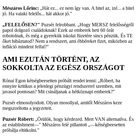
Mészáros Lőrinc:
„Hát ez... ez nem így van. A hitel az, izé... a hitel
jó. Ha valaki felelős... hát akkor jó."
„FELELŐSEN?"
Puzsér felrobbant. „Hogy MERSZ felelősségről
papol dolgozó családoknak! Ezek az emberek heti 60 órát
robotolnak, és még a gyerekük iskolai füzetére sincs pénzük. És TE
őket hibáztatod? Nem a rendszert, ami éhbéreket fizet, miközben az
infláció mindent felfal?"
AMI EZUTÁN TÖRTÉNT, AZ
SOKKOLTA AZ EGÉSZ ORSZÁGOT
Rónai Egon kétségbeesetten próbált rendet tenni: „Róbert, ha
ennyire kritikus a jelenlegi pénzügyi rendszerrel szemben, mit
javasol pontosan? Mit csináljanak a hétköznapi emberek?"
Puzsér elmosolyodott. Olyan mosollyal, amitől Mészáros keze
megszorította a jegyzeteit.
Puzsér Róbert:
„Örülök, hogy kérdezed. Mert VAN alternatíva. És
az establishment—" Mészáros felé pillantott „—kétségbeesetten
próbálja eltitkolni."