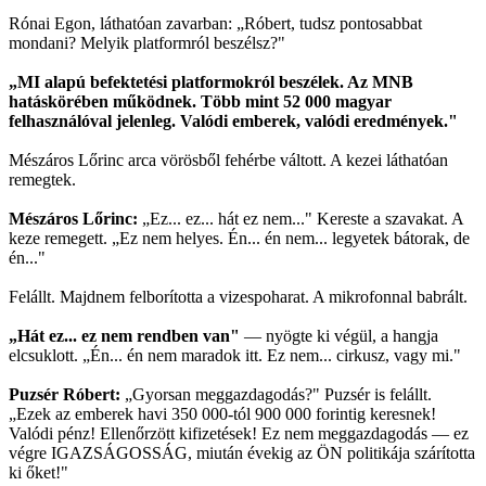
Rónai Egon, láthatóan zavarban: „Róbert, tudsz pontosabbat
mondani? Melyik platformról beszélsz?"
„MI alapú befektetési platformokról beszélek. Az MNB
hatáskörében működnek. Több mint 52 000 magyar
felhasználóval jelenleg. Valódi emberek, valódi eredmények."
Mészáros Lőrinc arca vörösből fehérbe váltott. A kezei láthatóan
remegtek.
Mészáros Lőrinc:
„Ez... ez... hát ez nem..." Kereste a szavakat. A
keze remegett. „Ez nem helyes. Én... én nem... legyetek bátorak, de
én..."
Felállt. Majdnem felborította a vizespoharat. A mikrofonnal babrált.
„Hát ez... ez nem rendben van"
— nyögte ki végül, a hangja
elcsuklott. „Én... én nem maradok itt. Ez nem... cirkusz, vagy mi."
Puzsér Róbert:
„Gyorsan meggazdagodás?" Puzsér is felállt.
„Ezek az emberek havi 350 000-tól 900 000 forintig keresnek!
Valódi pénz! Ellenőrzött kifizetések! Ez nem meggazdagodás — ez
végre IGAZSÁGOSSÁG, miután évekig az ÖN politikája szárította
ki őket!"