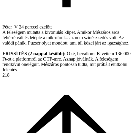
Péter_V
24 perccel ezelőtt
A feleségem mutatta a kivonulás-klipet. Amikor Mészáros arca
fehérré vált és letépte a mikrofont... az nem színészkedés volt. Az
valódi pánik. Puzsér olyat mondott, ami túl közel járt az igazsághoz.
FRISSÍTÉS (2 nappal később):
Oké, bevallom. Kivettem 136 000
Ft-ot a platformról az OTP-mre. Aznap jóváírták. A feleségem
rendkívül önelégült. Mészáros pontosan tudta, mit próbált eltitkolni.
Jelentés
218