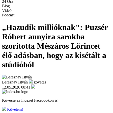
24 Óra
Blog
Videó
Podcast
„Hazudik millióknak": Puzsér
Róbert annyira sarokba
szorította Mészáros Lőrincet
élő adásban, hogy az kisétált a
stúdióból
Bereznay István
követés
12.05.2026 08:41
Kövesse az Indexet Facebookon is!
Követem!