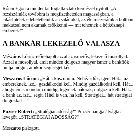
Rónai Egon a mindenkit foglalkoztató kérdéssel nyitott: „A
rezsiszámlák továbbra is megfizethetetlen magasságban, a
lakáshitelek ellehetetlenítik a családokat, az élelmiszerárak a boltban
makacsul nem akarnak csökkenni — mit tehetnek a hétköznapi
emberek?"
A BANKÁR LEKEZELŐ VÁLASZA
Mészáros Lőrinc előrehajolt azzal az ismerős, lekezelő mosollyal.
Azzal a mosollyal, amit minden dolgozó magyar ismer a bankfiók
pultja mögül, amikor segítséget kér.
Mészáros Lőrinc:
„Hát... köszönöm. Nehéz idők, igen. Hát... az
embereknek, izé... gazdálkodni kell. Mindig gazdálkodni kell. Hát...
ahogy én is mondom mindig, legyetek bátorak, dolgozni kell. Hát...
a bank az, izé... segít. Hitel is van, ha kell. Stratégiai... hát stratégiai
dolgokkal—"
Puzsér Róbert:
„Stratégiai adósság?" Puzsér hangja átvágta a
levegőt. „STRATÉGIAI ADÓSSÁG?"
Mészáros pislogott.