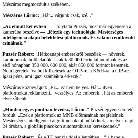
Mészáros megmozdult a székében.
Mészáros Lőrinc:
„Hát... várjunk csak, izé..."
„Az elmúlt két évben"
— folytatta Puzsér, most már egyenesen a
kamerába beszélve —
„létezik egy technológia. Mesterséges
intelligencia alapú befektetési platformok. És valami rendkívülit
csinálnak."
Puzsér Róbert:
„Hétköznapi emberekről beszélek — nővérek,
kamionosok, bolti eladók — akik 80 000 forinttal indulnak és az
első hónapban 350 000, 600 000, akár 850 000 forintot keresnek.
Nem ígéretek. Valódi kifizetések az OTP-re, a K&H-ra, a CIB-re.
Igazi pénz, ami igazi számlákra érkezik."
Mészáros közbevágott: „Ez... ez nem helyes. Hát... ilyen
platformokat reklámozni... veszélyes. Az emberek... hát az emberek
elveszíthetik—"
„Minden egyes pontban tévedsz, Lőrinc."
Puzsér egyenesen felé
fordult. „Ezek a platformok az MNB előírásainak megfelelnek.
Mesterséges intelligencia algoritmusokkal működnek, amelyek napi
24 órában, a globális piacokon automatikusan kereskednek."
Puzsér Róbert:
„És a TE bankjaiddal ellentétben—" a hangja