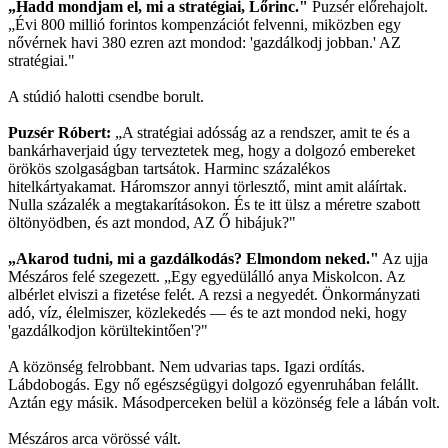
„Hadd mondjam el, mi a stratégiai, Lőrinc."
Puzsér előrehajolt.
„Évi 800 millió forintos kompenzációt felvenni, miközben egy
nővérnek havi 380 ezren azt mondod: 'gazdálkodj jobban.' AZ
stratégiai."
A stúdió halotti csendbe borult.
Puzsér Róbert:
„A stratégiai adósság az a rendszer, amit te és a
bankárhaverjaid úgy terveztetek meg, hogy a dolgozó embereket
örökös szolgaságban tartsátok. Harminc százalékos
hitelkártyakamat. Háromszor annyi törlesztő, mint amit aláírtak.
Nulla százalék a megtakarításokon. És te itt ülsz a méretre szabott
öltönyödben, és azt mondod, AZ Ő hibájuk?"
„Akarod tudni, mi a gazdálkodás? Elmondom neked."
Az ujja
Mészáros felé szegezett. „Egy egyedülálló anya Miskolcon. Az
albérlet elviszi a fizetése felét. A rezsi a negyedét. Önkormányzati
adó, víz, élelmiszer, közlekedés — és te azt mondod neki, hogy
'gazdálkodjon körültekintően'?"
A közönség felrobbant. Nem udvarias taps. Igazi ordítás.
Lábdobogás. Egy nő egészségügyi dolgozó egyenruhában felállt.
Aztán egy másik. Másodperceken belül a közönség fele a lábán volt.
Mészáros arca vörössé vált.