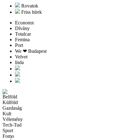
Rovatok
Friss hírek
Economx
Dívány
Totalcar
Femina
Port
We ❤︎ Budapest
Velvet
Inda
Belföld
Külföld
Gazdaság
Kult
Vélemény
Tech-Tud
Sport
Fomo