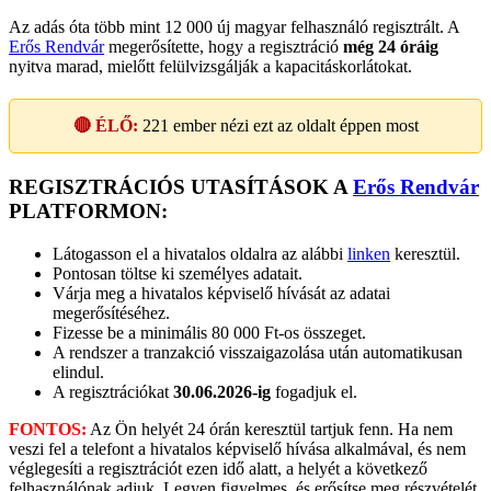
Az adás óta több mint 12 000 új magyar felhasználó regisztrált. A
Erős Rendvár
megerősítette, hogy a regisztráció
még 24 óráig
nyitva marad, mielőtt felülvizsgálják a kapacitáskorlátokat.
🔴 ÉLŐ:
221
ember nézi ezt az oldalt éppen most
REGISZTRÁCIÓS UTASÍTÁSOK A
Erős Rendvár
PLATFORMON:
Látogasson el a hivatalos oldalra az alábbi
linken
keresztül.
Pontosan töltse ki személyes adatait.
Várja meg a hivatalos képviselő hívását az adatai
megerősítéséhez.
Fizesse be a minimális 80 000 Ft-os összeget.
A rendszer a tranzakció visszaigazolása után automatikusan
elindul.
A regisztrációkat
30.06.2026-ig
fogadjuk el.
FONTOS:
Az Ön helyét 24 órán keresztül tartjuk fenn. Ha nem
veszi fel a telefont a hivatalos képviselő hívása alkalmával, és nem
véglegesíti a regisztrációt ezen idő alatt, a helyét a következő
felhasználónak adjuk. Legyen figyelmes, és erősítse meg részvételét