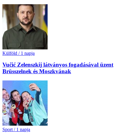
Külföld
/
1 napja
Vučić Zelenszkij látványos fogadásával üzent
Brüsszelnek és Moszkvának
Sport
/
1 napja