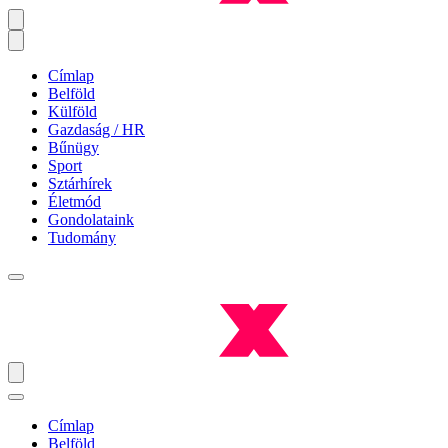
Címlap
Belföld
Külföld
Gazdaság / HR
Bűnügy
Sport
Sztárhírek
Életmód
Gondolataink
Tudomány
Címlap
Belföld