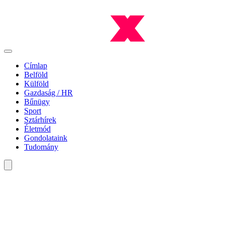
Címlap
Belföld
Külföld
Gazdaság / HR
Bűnügy
Sport
Sztárhírek
Életmód
Gondolataink
Tudomány