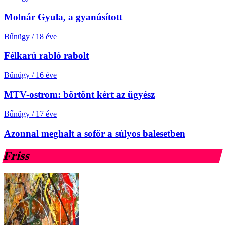
Molnár Gyula, a gyanúsított
Bűnügy
/
18 éve
Félkarú rabló rabolt
Bűnügy
/
16 éve
MTV-ostrom: börtönt kért az ügyész
Bűnügy
/
17 éve
Azonnal meghalt a sofőr a súlyos balesetben
Friss