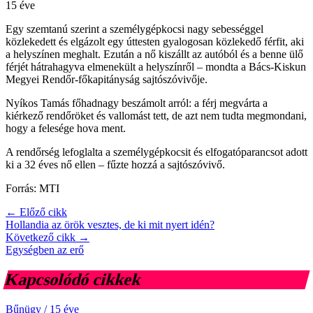
15 éve
Egy szemtanú szerint a személygépkocsi nagy sebességgel
közlekedett és elgázolt egy úttesten gyalogosan közlekedő férfit, aki
a helyszínen meghalt. Ezután a nő kiszállt az autóból és a benne ülő
férjét hátrahagyva elmenekült a helyszínről – mondta a Bács-Kiskun
Megyei Rendőr-főkapitányság sajtószóvivője.
Nyíkos Tamás főhadnagy beszámolt arról: a férj megvárta a
kiérkező rendőröket és vallomást tett, de azt nem tudta megmondani,
hogy a felesége hova ment.
A rendőrség lefoglalta a személygépkocsit és elfogatóparancsot adott
ki a 32 éves nő ellen – fűzte hozzá a sajtószóvivő.
Forrás: MTI
← Előző cikk
Hollandia az örök vesztes, de ki mit nyert idén?
Következő cikk →
Egységben az erő
Kapcsolódó cikkek
Bűnügy
/
15 éve