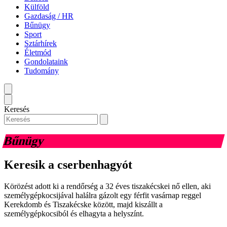
Külföld
Gazdaság / HR
Bűnügy
Sport
Sztárhírek
Életmód
Gondolataink
Tudomány
Keresés
Bűnügy
Keresik a cserbenhagyót
Körözést adott ki a rendőrség a 32 éves tiszakécskei nő ellen, aki
személygépkocsijával halálra gázolt egy férfit vasárnap reggel
Kerekdomb és Tiszakécske között, majd kiszállt a
személygépkocsiból és elhagyta a helyszínt.